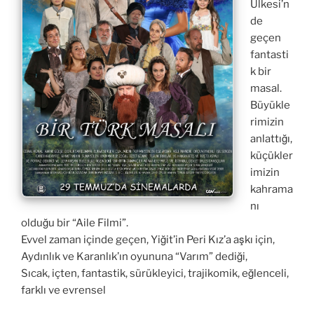
Ülkesi’n
de
geçen
fantasti
k bir
masal.
Büyükle
rimizin
anlattığı,
küçükler
imizin
kahrama
nı
olduğu bir “Aile Filmi”.
Evvel zaman içinde geçen, Yiğit’in Peri Kız’a aşkı için,
Aydınlık ve Karanlık’ın oyununa “Varım” dediği,
Sıcak, içten, fantastik, sürükleyici, trajikomik, eğlenceli,
farklı ve evrensel