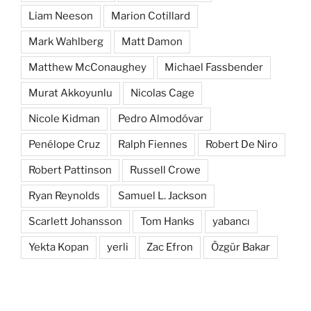
Liam Neeson
Marion Cotillard
Mark Wahlberg
Matt Damon
Matthew McConaughey
Michael Fassbender
Murat Akkoyunlu
Nicolas Cage
Nicole Kidman
Pedro Almodóvar
Penélope Cruz
Ralph Fiennes
Robert De Niro
Robert Pattinson
Russell Crowe
Ryan Reynolds
Samuel L. Jackson
Scarlett Johansson
Tom Hanks
yabancı
Yekta Kopan
yerli
Zac Efron
Özgür Bakar