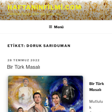
İçeriğe
HAFTANINFILMI.COM
geç
Haftanın filmini sizler için seçiyoruz…
Menü
ETIKET:
DORUK SARIDUMAN
YAYIM
28 TEMMUZ 2022
TARIHI
Bir Türk Masalı
Bir Türk
Masalı
Mutlulu
k