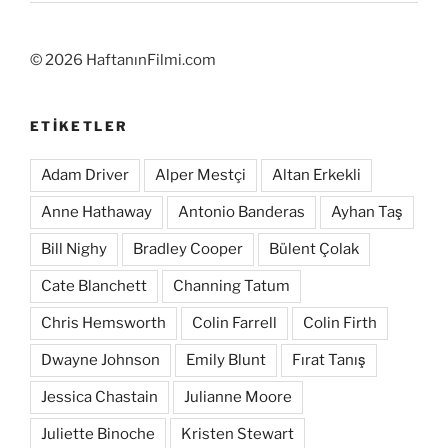
©
2026 HaftanınFilmi.com
ETIKETLER
Adam Driver
Alper Mestçi
Altan Erkekli
Anne Hathaway
Antonio Banderas
Ayhan Taş
Bill Nighy
Bradley Cooper
Bülent Çolak
Cate Blanchett
Channing Tatum
Chris Hemsworth
Colin Farrell
Colin Firth
Dwayne Johnson
Emily Blunt
Fırat Tanış
Jessica Chastain
Julianne Moore
Juliette Binoche
Kristen Stewart