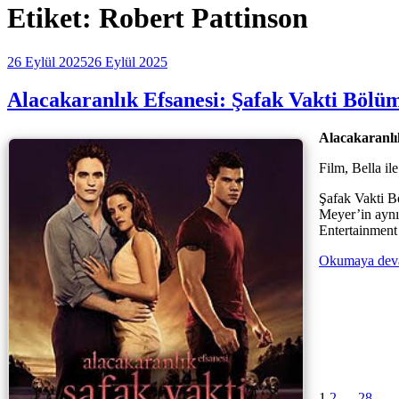
Etiket:
Robert Pattinson
Yayım
26 Eylül 2025
26 Eylül 2025
tarihi
Alacakaranlık Efsanesi: Şafak Vakti Bölü
Alacakaranlı
Film, Bella il
Şafak Vakti B
Meyer’in aynı
Entertainment
Okumaya dev
Yazı
Sayfa
Sayfa
Sayfa
Son
sayf
sayfalandırması
1
2
…
28