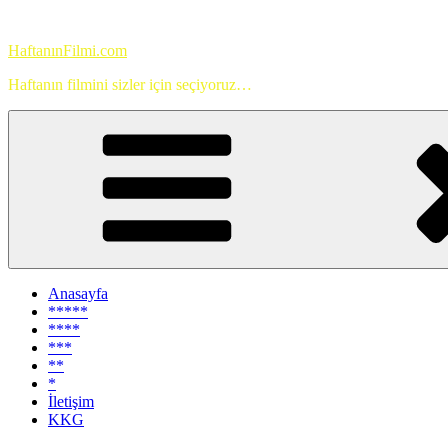
İçeriğe
geç
HaftanınFilmi.com
Haftanın filmini sizler için seçiyoruz…
Anasayfa
*****
****
***
**
*
İletişim
KKG