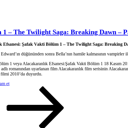
m 1 – The Twilight Saga: Breaking Dawn – P
k Efsanesi: Şafak Vakti Bölüm 1 – The Twilight Saga: Breaking D
e Edward’ın düğününden sonra Bella’nın hamile kalmasının vampirler ile
ölüm 1 veya Alacakaranlık Efsanesi:Şafak Vakti Bölüm 1 18 Kasım 2011 
 adlı romanından uyarlanan film Alacakaranlık film serisinin Alacaka
 filmi 2010’da duyurdu.
“Alacakaranlık
am et
raki
Efsanesi:
a
Şafak
Vakti
Bölüm
1
–
The
Twilight