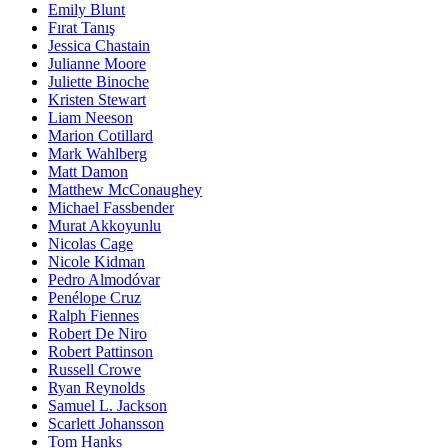
Emily Blunt
Fırat Tanış
Jessica Chastain
Julianne Moore
Juliette Binoche
Kristen Stewart
Liam Neeson
Marion Cotillard
Mark Wahlberg
Matt Damon
Matthew McConaughey
Michael Fassbender
Murat Akkoyunlu
Nicolas Cage
Nicole Kidman
Pedro Almodóvar
Penélope Cruz
Ralph Fiennes
Robert De Niro
Robert Pattinson
Russell Crowe
Ryan Reynolds
Samuel L. Jackson
Scarlett Johansson
Tom Hanks