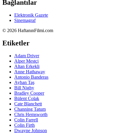
Bağlantılar
Elektronik Gazete
Sinemagraf
©
2026 HaftanınFilmi.com
Etiketler
Adam Driver
Alper Mestçi
Altan Erkekli
Anne Hathaway
Antonio Banderas
Ayhan Taş
Bill Nighy
Bradley Cooper
Bülent Çolak
Cate Blanchett
Channing Tatum
Chris Hemsworth
Colin Farrell
Colin Firth
Dwayne Johnson