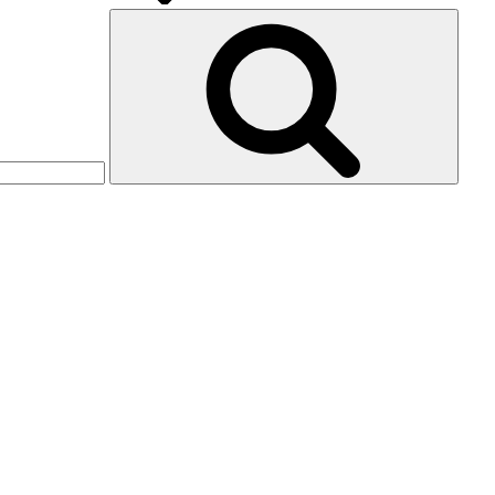
Saga:
Ara
Breaking
Dawn
–
Part
1”