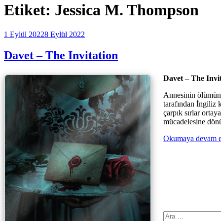
Etiket:
Jessica M. Thompson
Yayım
1 Eylül 2022
8 Eylül 2022
tarihi
Davet – The Invitation
Davet – The Invi
Annesinin ölümünün
tarafından İngiliz 
çarpık sırlar orta
mücadelesine dönü
Okumaya devam e
Ara: