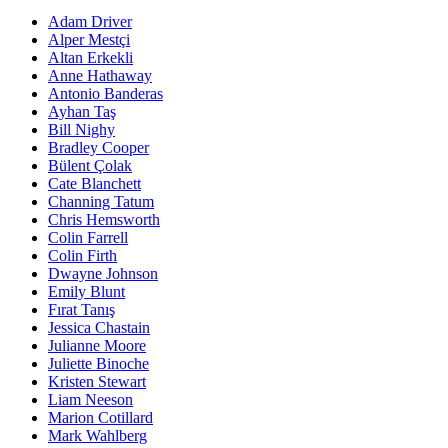
Adam Driver
Alper Mestçi
Altan Erkekli
Anne Hathaway
Antonio Banderas
Ayhan Taş
Bill Nighy
Bradley Cooper
Bülent Çolak
Cate Blanchett
Channing Tatum
Chris Hemsworth
Colin Farrell
Colin Firth
Dwayne Johnson
Emily Blunt
Fırat Tanış
Jessica Chastain
Julianne Moore
Juliette Binoche
Kristen Stewart
Liam Neeson
Marion Cotillard
Mark Wahlberg