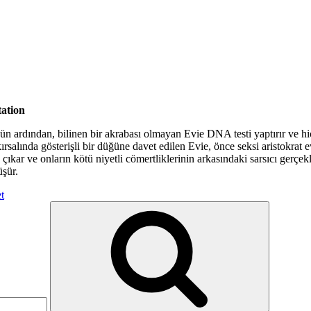
tation
 ardından, bilinen bir akrabası olmayan Evie DNA testi yaptırır ve hiç
kırsalında gösterişli bir düğüne davet edilen Evie, önce seksi aristokrat 
ya çıkar ve onların kötü niyetli cömertliklerinin arkasındaki sarsıcı ger
şür.
“Davet
t
–
Ara
The
Invitation”