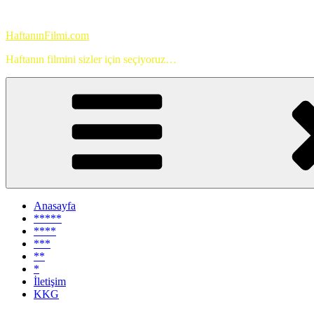
İçeriğe
geç
HaftanınFilmi.com
Haftanın filmini sizler için seçiyoruz…
Anasayfa
*****
****
***
**
*
İletişim
KKG