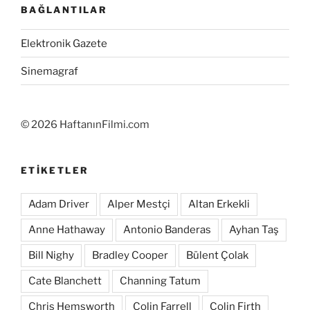
BAĞLANTILAR
Elektronik Gazete
Sinemagraf
©
2026 HaftanınFilmi.com
ETIKETLER
Adam Driver
Alper Mestçi
Altan Erkekli
Anne Hathaway
Antonio Banderas
Ayhan Taş
Bill Nighy
Bradley Cooper
Bülent Çolak
Cate Blanchett
Channing Tatum
Chris Hemsworth
Colin Farrell
Colin Firth