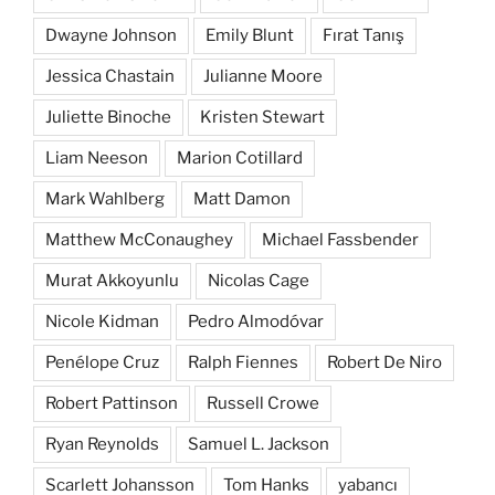
Dwayne Johnson
Emily Blunt
Fırat Tanış
Jessica Chastain
Julianne Moore
Juliette Binoche
Kristen Stewart
Liam Neeson
Marion Cotillard
Mark Wahlberg
Matt Damon
Matthew McConaughey
Michael Fassbender
Murat Akkoyunlu
Nicolas Cage
Nicole Kidman
Pedro Almodóvar
Penélope Cruz
Ralph Fiennes
Robert De Niro
Robert Pattinson
Russell Crowe
Ryan Reynolds
Samuel L. Jackson
Scarlett Johansson
Tom Hanks
yabancı