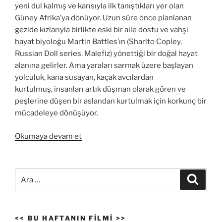
yeni dul kalmış ve karısıyla ilk tanıştıkları yer olan
Güney Afrika’ya dönüyor. Uzun süre önce planlanan
gezide kızlarıyla birlikte eski bir aile dostu ve vahşi
hayat biyoloğu Martin Battles’ın (Sharlto Copley,
Russian Doll series, Malefiz) yönettiği bir doğal hayat
alanına gelirler. Ama yaraları sarmak üzere başlayan
yolculuk, kana susayan, kaçak avcılardan
kurtulmuş, insanları artık düşman olarak gören ve
peşlerine düşen bir aslandan kurtulmak için korkunç bir
mücadeleye dönüşüyor.
“Canavar
Okumaya devam et
–
Beast”
Ara:
Ara
<< BU HAFTANIN FILMI >>