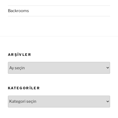
Backrooms
ARŞIVLER
Arşivler
KATEGORILER
Kategoriler