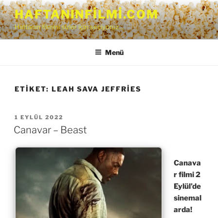
İçeriğe
HAFTANINFILMI.COM
geç
Haftanın filmini sizler için seçiyoruz…
Menü
ETIKET:
LEAH SAVA JEFFRIES
YAYIM
1 EYLÜL 2022
TARIHI
Canavar – Beast
Canava
r filmi 2
Eylül’de
sinemal
arda!