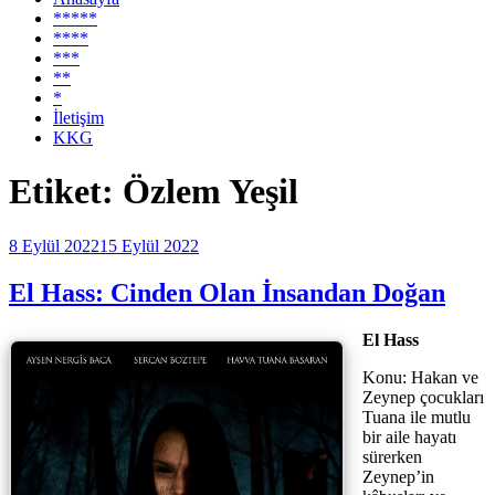
*****
****
***
**
*
İletişim
KKG
Etiket:
Özlem Yeşil
Yayım
8 Eylül 2022
15 Eylül 2022
tarihi
El Hass: Cinden Olan İnsandan Doğan
El Hass
Konu: Hakan ve
Zeynep çocukları
Tuana ile mutlu
bir aile hayatı
sürerken
Zeynep’in