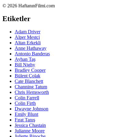
©
2026 HaftanınFilmi.com
Etiketler
Adam Driver
Alper Mestçi
Altan Erkekli
Anne Hathaway
Antonio Banderas
Ayhan Taş
Bill Nighy
Bradley Cooper
Bülent Çolak
Cate Blanchett
Channing Tatum
Chris Hemsworth
Colin Farrell
Colin Firth
Dwayne Johnson
Emily Blunt
Fırat Tanış
Jessica Chastain
Julianne Moore
Juliette Binoche