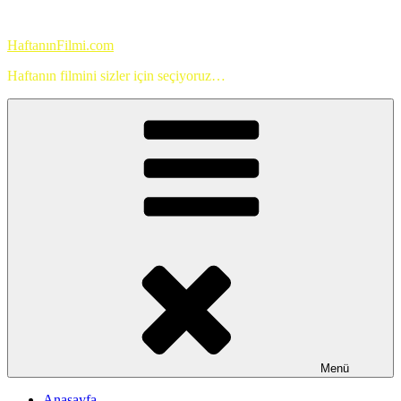
İçeriğe
geç
HaftanınFilmi.com
Haftanın filmini sizler için seçiyoruz…
Menü
Anasayfa