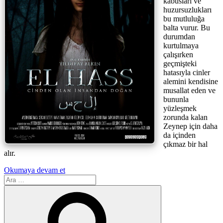
kâbusları ve
huzursuzlukları
bu mutluluğa
balta vurur. Bu
durumdan
kurtulmaya
çalışırken
geçmişteki
hatasıyla cinler
alemini kendisine
musallat eden ve
bununla
yüzleşmek
zorunda kalan
Zeynep için daha
da içinden
çıkmaz bir hal
alır.
“El
Okumaya devam et
Ara:
Hass:
Cinden
Ara
Olan
İnsandan
Doğan”