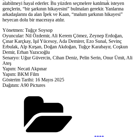
alabilmeyi hayal ederler. Bu yüzden seçmelere katılmak isteyen
gençlerin, “bir şarkının hikayesini” bulmaları gerekir. Yanlarına
arkadaşlarını da alan İpek ve Kaan, “malum şarkının hikayesi”
heyecan dolu bir maceraya atılır.
Yönetmen: Tuğçe Soysop
Oyuncular: Nil Özdemir, Ali Kerem Çömez, Zeynep Erdoğan,
Çınar Karçkay, Işıl Yücesoy, Ada Demirer, Ezo Sunal, Sevinç
Erbulak, Alp Kırşan, Doğan Akdoğan, Tuğçe Karabayır, Coşkun
Demir, Erhan Yazıcıoğlu
Senaryo: Uğur Güvercin, Cihan Deniz, Pelin Serin, Onur Ümit, Ali
Ateş
Yapım: Necati Akpınar
Yapım: BKM Film
Gösterim Tarihi: 16 Mayıs 2025
Dağıtım: A90 Pictures
Kategoriler