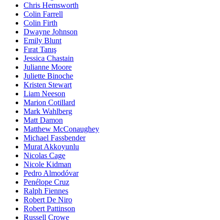
Chris Hemsworth
Colin Farrell
Colin Firth
Dwayne Johnson
Emily Blunt
Fırat Tanış
Jessica Chastain
Julianne Moore
Juliette Binoche
Kristen Stewart
Liam Neeson
Marion Cotillard
Mark Wahlberg
Matt Damon
Matthew McConaughey
Michael Fassbender
Murat Akkoyunlu
Nicolas Cage
Nicole Kidman
Pedro Almodóvar
Penélope Cruz
Ralph Fiennes
Robert De Niro
Robert Pattinson
Russell Crowe