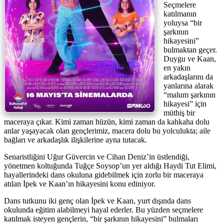
Seçmelere
katılmanın
yoluysa “bir
şarkının
hikayesini”
bulmaktan geçer.
Duygu ve Kaan,
en yakın
arkadaşlarını da
yanlarına alarak
“malum şarkının
hikayesi” için
müthiş bir
maceraya çıkar. Kimi zaman hüzün, kimi zaman da kahkaha dolu
anlar yaşayacak olan gençlerimiz, macera dolu bu yolculukta; aile
bağları ve arkadaşlık ilişkilerine ayna tutacak.
Senaristliğini Uğur Güvercin ve Cihan Deniz’in üstlendiği,
yönetmen koltuğunda Tuğçe Soysop’un yer aldığı Haydi Tut Elimi,
hayallerindeki dans okuluna gidebilmek için zorlu bir maceraya
atılan İpek ve Kaan’ın hikayesini konu ediniyor.
Dans tutkunu iki genç olan İpek ve Kaan, yurt dışında dans
okulunda eğitim alabilmeyi hayal ederler. Bu yüzden seçmelere
katılmak isteyen gençlerin, “bir şarkının hikayesini” bulmaları