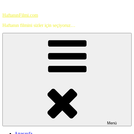
İçeriğe
geç
HaftanınFilmi.com
Haftanın filmini sizler için seçiyoruz…
Menü
Anasayfa