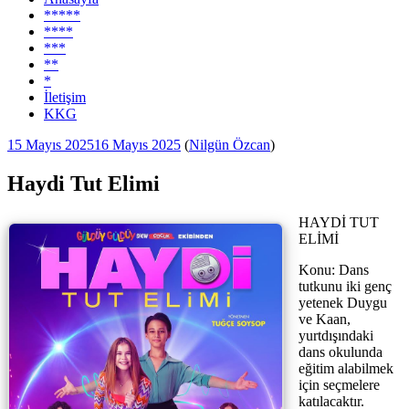
*****
****
***
**
*
İletişim
KKG
Yayım
15 Mayıs 2025
16 Mayıs 2025
(
Nilgün Özcan
)
tarihi
Haydi Tut Elimi
HAYDİ TUT
ELİMİ
Konu: Dans
tutkunu iki genç
yetenek Duygu
ve Kaan,
yurtdışındaki
dans okulunda
eğitim alabilmek
için seçmelere
katılacaktır.