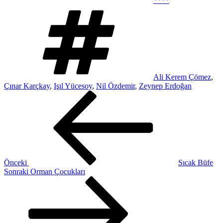
****
Etiketler
Ali Kerem Çömez
,
Çınar Karçkay
,
Işıl Yücesoy
,
Nil Özdemir
,
Zeynep Erdoğan
Yazı
Önceki
Yazı
gezinmesi
Önceki
Sıcak Büfe
Sonraki
Sonraki
Orman Çocukları
Yazı