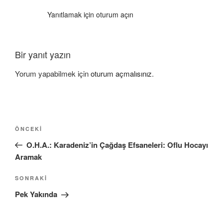
Yanıtlamak için oturum açın
Bir yanıt yazın
Yorum yapabilmek için
oturum açmalısınız
.
Yazı
Önceki
ÖNCEKI
gezinmesi
Yazı
O.H.A.: Karadeniz’in Çağdaş Efsaneleri: Oflu Hocayı
Aramak
Sonraki
SONRAKI
Yazı
Pek Yakında