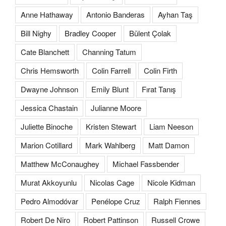
Anne Hathaway
Antonio Banderas
Ayhan Taş
Bill Nighy
Bradley Cooper
Bülent Çolak
Cate Blanchett
Channing Tatum
Chris Hemsworth
Colin Farrell
Colin Firth
Dwayne Johnson
Emily Blunt
Fırat Tanış
Jessica Chastain
Julianne Moore
Juliette Binoche
Kristen Stewart
Liam Neeson
Marion Cotillard
Mark Wahlberg
Matt Damon
Matthew McConaughey
Michael Fassbender
Murat Akkoyunlu
Nicolas Cage
Nicole Kidman
Pedro Almodóvar
Penélope Cruz
Ralph Fiennes
Robert De Niro
Robert Pattinson
Russell Crowe