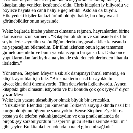
kitapları alıp yeniden keşfetmek oldu. Chris kitapları iy biliyordu ve
böylece hayata en canlı haliyle geçirebildi. Aslolan da buydu.
Hikayedeki kişiler fantazi ürünü olduğu halde, bu dünyaya ait
görünebildiler onun sayesinde.
Weitz başlarda kitaba yabancı olmasına rağmen, hayranlardan birine
dönüşmesi uzun sürmedi. “Kitapları okudum ve sonrasında ilk filmi
seyircilerle seyrettim ve ördüğüm derin duygusal etkiler karşısında
ne yapacağımı bilemedim. Bir filmi izlerken onun içine tamamen
girmek önemlidir ve bunu yapabileceğim bir şanstı bu. Daha önce
yaptıklarımdan farklıydı ama yine de eski deneyimlerimden ilhamla
ilerledim.”
Yönetmen, Stephen Meyer’a sık sık danışmayı ihmal etmemiş, en
küçük ayrıntılar için bile. “Bir karakterin nasıl bir ayakkabı
giyeceğini dahi önemsiyordu. Tüm detaylarla ilgileniyordu. Aynen
kitaptaki gibi olmasını istiyordu ve bu konuda çok çok iyiydi” diyor
yazar Meyer.
Weitz için yazara ulaşabiliyor olmak büyük bir ayrıcalıktı.
“Yüzüklerin Efendisi için kimsenin Tolkien’i arayıp aklında nasıl bir
kurgu olduğunu öğrenme şansı yoktu. Bense Stephenie’ye bir e-
posta ya da telefon yakınlığındaydım ve ona pratik anlamda da
birçok şey sorabiliyordum ‘Jasper’ın gücü Bella üzerinde etkili mi’
gibi şeyler. Bu kitapla her noktada paralel gitmemi sağladı”