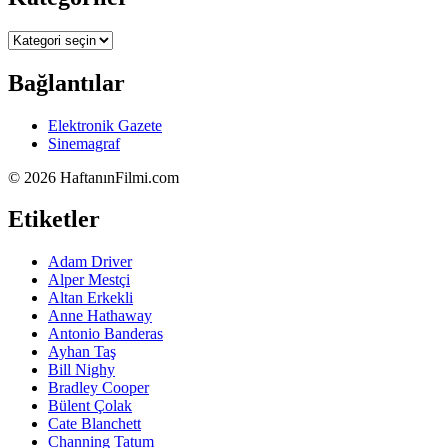
Kategoriler
Bağlantılar
Elektronik Gazete
Sinemagraf
©
2026 HaftanınFilmi.com
Etiketler
Adam Driver
Alper Mestçi
Altan Erkekli
Anne Hathaway
Antonio Banderas
Ayhan Taş
Bill Nighy
Bradley Cooper
Bülent Çolak
Cate Blanchett
Channing Tatum