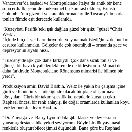
Vancouver’da başladı ve Montepulciano(İtalya’da antik bir kent)
sona erdi. İki şehir de mükemmel bir kontrast oldular; British
Columbia’nın gizemli ve karanlık ormanları ile Tuscany’nin parlak
tonları filmde eşit derecede kullanıldı.
“Kuzeybatı Pasifik’teki ışık dağılan güzel bir ışıktı.”güzel “Chris
Weitz .
“İçinde birçok yer barındırıyordu ve yaratmak istediğimiz de bunları
cesurca kullanmaktı. Gölgeler de çok önemliydi – ormanda gece ve
depresyonun siyahi hissi.
“Tuscany’de ışık çok daha farklıydı. Çok daha sıcak tonlar ve
güneşli bir hava kıyafetlerdeki renkle de birleşiyordu. Mimari de
daha farklıydı; Montepulciano Rönensans mimarisi ile bilinen bir
yerdi”.
Prodüksiyon amiri David Brisbin, Weitz ile yakın bir çalışma içine
girdi ve filmin imzası niteliğinde olacak bir plate oluşturmaya
uğraştılar. “Chris bir takım spesifik konseptlerle karşıma çıktı.
Raphael öncesi bir renk anlayışı ile doğal ortamlarda kullanılan koyu
renkler önerdi” diyor Brisbin.
“Dr. Zhivago ve Barry Lyndn’daki gibi klasik ve dev ekrana
yansımış destansı hikayeleri seviyorum. Böyle bir dünyayı nasıl
renklerle oluşturabileceğimizi düşündük. Bana göre bu Raphael