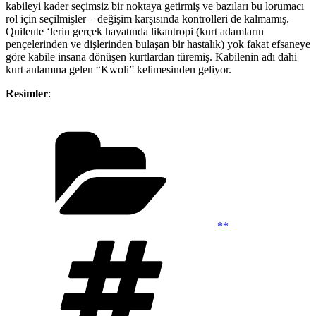
kabileyi kader seçimsiz bir noktaya getirmiş ve bazıları bu lorumacı
rol için seçilmişler – değişim karşısında kontrolleri de kalmamış.
Quileute ‘lerin gerçek hayatında likantropi (kurt adamların
pençelerinden ve dişlerinden bulaşan bir hastalık) yok fakat efsaneye
göre kabile insana dönüşen kurtlardan türemiş. Kabilenin adı dahi
kurt anlamına gelen “Kwoli” kelimesinden geliyor.
Resimler
:
Kategoriler
**
Etiketler