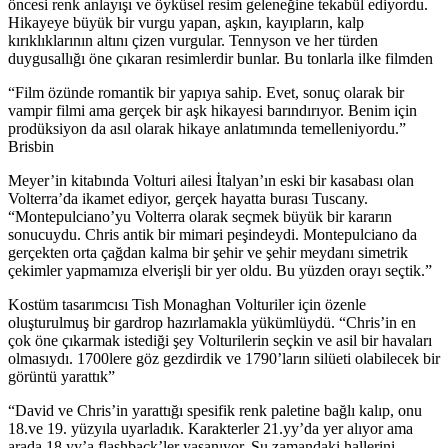
öncesi renk anlayışı ve öyküsel resim geleneğine tekabül ediyordu.
Hikayeye büyük bir vurgu yapan, aşkın, kayıpların, kalp
kırıklıklarının altını çizen vurgular. Tennyson ve her türden
duygusallığı öne çıkaran resimlerdir bunlar. Bu tonlarla ilke filmden
“Film özünde romantik bir yapıya sahip. Evet, sonuç olarak bir
vampir filmi ama gerçek bir aşk hikayesi barındırıyor. Benim için
prodüksiyon da asıl olarak hikaye anlatımında temelleniyordu.”
Brisbin
Meyer’in kitabında Volturi ailesi İtalyan’ın eski bir kasabası olan
Volterra’da ikamet ediyor, gerçek hayatta burası Tuscany.
“Montepulciano’yu Volterra olarak seçmek büyük bir kararın
sonucuydu. Chris antik bir mimari peşindeydi. Montepulciano da
gerçekten orta çağdan kalma bir şehir ve şehir meydanı simetrik
çekimler yapmamıza elverişli bir yer oldu. Bu yüzden orayı seçtik.”
Kostüm tasarımcısı Tish Monaghan Volturiler için özenle
oluşturulmuş bir gardrop hazırlamakla yükümlüydü. “Chris’in en
çok öne çıkarmak istediği şey Volturilerin seçkin ve asil bir havaları
olmasıydı. 1700lere göz gezdirdik ve 1790’ların silüeti olabilecek bir
görüntü yarattık”
“David ve Chris’in yarattığı spesifik renk paletine bağlı kalıp, onu
18.ve 19. yüzyıla uyarladık. Karakterler 21.yy’da yer alıyor ama
arada 18.yy’a flashback’ler yaşanıyor. Şu zamandaki hallerini