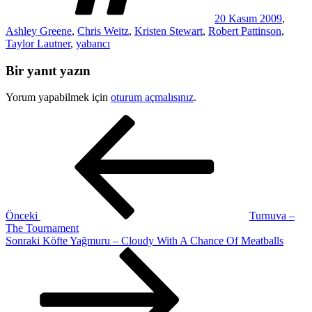
20 Kasım 2009
,
Ashley Greene
,
Chris Weitz
,
Kristen Stewart
,
Robert Pattinson
,
Taylor Lautner
,
yabancı
Bir yanıt yazın
Yorum yapabilmek için
oturum açmalısınız
.
Yazı
Önceki
Yazı
gezinmesi
Önceki
Turnuva –
The Tournament
Sonraki
Sonraki
Köfte Yağmuru – Cloudy With A Chance Of Meatballs
Yazı