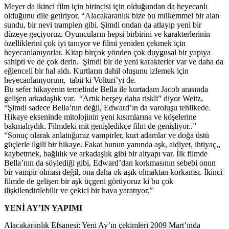
Meyer da ikinci film için birincisi için olduğundan da heyecanlı
olduğunu dile getiriyor. “Alacakaranlık bize bu mükemmel bir alan
sundu, bir nevi tramplen gibi. Şimdi ondan da atlayıp yeni bir
düzeye geçiyoruz. Oyuncuların hepsi birbirini ve karakterlerinin
özelliklerini çok iyi tanıyor ve filmi yeniden çekmek için
heyecanlanıyorlar. Kitap birçok yönden çok duygusal bir yapıya
sahipti ve de çok derin. Şimdi bir de yeni karakterler var ve daha da
eğlenceli bir hal aldı. Kurtların dahil oluşunu izlemek için
heyecanlanıyorum, tabii ki Volturi’yi de.
Bu sefer hikayenin temelinde Bella ile kurtadam Jacob arasında
gelişen arkadaşlık var. “Artık herşey daha riskli” diyor Weitz,
“Şimdi sadece Bella’nın değil, Edward’ın da varoluşu tehlikede.
Hikaye ekseninde mitolojinin yeni kısımlarına ve köşelerine
bakmalıydık. Filmdeki mit genişledikçe film de genişliyor..”
“Sonuç olarak anlatıığımız vampirler, kurt adamlar ve doğa üstü
güçlerle ilgili bir hikaye. Fakat bunun yanında aşk, aidiyet, ihtiyaç,,
kaybetmek, bağlılık ve arkadaşlık gibi bir altyapı var. İlk filmde
Bella’nın da söylediği gibi, Edward’dan korkmasının sebebi onun
bir vampir olması değil, ona daha ok aşık olmaktan korkamsı. İkinci
filmde de gelişen bir aşk üçgeni görüyoruz ki bu çok
ilişkilendirilebilir ve çekici bir hava yaratıyor.”
YENİ AY’IN YAPIMI
Alacakaranlık Efsanesi: Yeni Ay’ın çekimleri 2009 Mart’ında