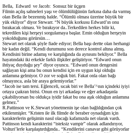
Bella, Edward ve Jacob: Sonsuz bir üçgen
Filmin açılış sahneleri yaşı ve ölümlülüğünün farkına daha da varmış
olan Bella ile bezenmiş halde. “Ölümlü olması üzerine büyük bir
yük ekliyor” diyor Stewarr. “N büyük korkusu Edward’ın onu
bırakacak olması. Ve bırakıyor da..Terkedilen herkes bilir ki,
tekredilen kişi herşeyi sorgulamaya başlar. Emin olduğun herşeyin
yokolduğunu görürsün…
Stewart net olarak şöyle fiade ediyor; Bella başı dertte olan herhangi
bir kadın değil. “Kendi durumunu son derece kontrol altına almış.
Kendisini birine adamış ve karşılığında da aynısını bekliyor.” Bella
hayatındaki iki erkekle farklı ilişkiler geliştiriyor. “Edward onun
ihtiyaç duyduğu şey” diyor oyuncu. “Edward onun dengesini
sağlayan kişi ama bu onun kendisi için en uygun kişi olduğu
anlamına gelmiyor. O zor ve soğuk biri. Fakat onla olan bağı
olmayınca, asla bir araya gelemiyorlar.”
“Jacob ise tam tersi. Eğlenceli, sıcak biri ve Bella’^nın içindeki iyiyi
ortaya çıakran birisi. Onun en iyi arkadaşı ve eğer arkadaşınla
çıkabiliyorsan bu oldukça iyidir fakat bu ona aşık olduğun anlamına
gelmez.”
R.Pattinson ve K.Stewart yönetmenin işe olan bağlılığından çok
etkilenmişler. “Kristen ile ilk filmde de beraber oynadığım için
karakterlerin gelişimin nasıl olacağı kafamızda net olarak vardı.
Pattinson kendi karakterini “isteksiz vampir” olarak adlandırıyor,
Volturi’lerle karşılaştırdığında.. “Kendilerini canavar gibi görüyorlar