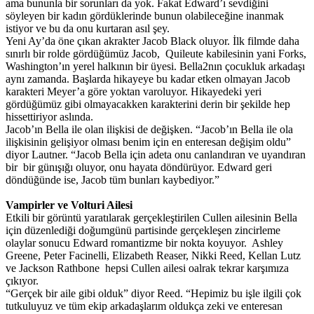
ama bununla bir sorunları da yok. Fakat Edward’ı sevdiğini
söyleyen bir kadın gördüklerinde bunun olabileceğine inanmak
istiyor ve bu da onu kurtaran asıl şey.
Yeni Ay’da öne çıkan akrakter Jacob Black oluyor. İlk filmde daha
sınırlı bir rolde gördüğümüz Jacob, Quileute kabilesinin yani Forks,
Washington’ın yerel halkının bir üyesi. Bella2nın çocukluk arkadaşı
aynı zamanda. Başlarda hikayeye bu kadar etken olmayan Jacob
karakteri Meyer’a göre yoktan varoluyor. Hikayedeki yeri
gördüğümüz gibi olmayacakken karakterini derin bir şekilde hep
hissettiriyor aslında.
Jacob’ın Bella ile olan ilişkisi de değişken. “Jacob’ın Bella ile ola
ilişkisinin gelişiyor olması benim için en enteresan değişim oldu”
diyor Lautner. “Jacob Bella için adeta onu canlandıran ve uyandıran
bir bir günışığı oluyor, onu hayata döndürüyor. Edward geri
döndüğünde ise, Jacob tüm bunları kaybediyor.”
Vampirler ve Volturi Ailesi
Etkili bir görüntü yaratılarak gerçekleştirilen Cullen ailesinin Bella
için düzenlediği doğumgünü partisinde gerçekleşen zincirleme
olaylar sonucu Edward romantizme bir nokta koyuyor. Ashley
Greene, Peter Facinelli, Elizabeth Reaser, Nikki Reed, Kellan Lutz
ve Jackson Rathbone hepsi Cullen ailesi oalrak tekrar karşımıza
çıkıyor.
“Gerçek bir aile gibi olduk” diyor Reed. “Hepimiz bu işle ilgili çok
tutkuluyuz ve tüm ekip arkadaşlarım oldukça zeki ve enteresan