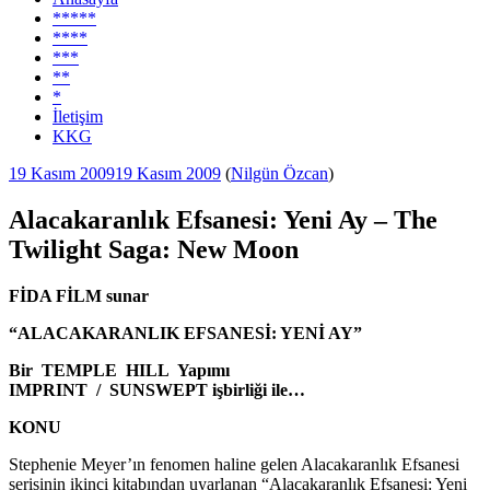
*****
****
***
**
*
İletişim
KKG
Yayım
19 Kasım 2009
19 Kasım 2009
(
Nilgün Özcan
)
tarihi
Alacakaranlık Efsanesi: Yeni Ay – The
Twilight Saga: New Moon
FİDA FİLM sunar
“ALACAKARANLIK EFSANESİ: YENİ AY”
Bir TEMPLE HILL Yapımı
IMPRINT / SUNSWEPT işbirliği ile…
KONU
Stephenie Meyer’ın fenomen haline gelen Alacakaranlık Efsanesi
serisinin ikinci kitabından uyarlanan “Alacakaranlık Efsanesi: Yeni