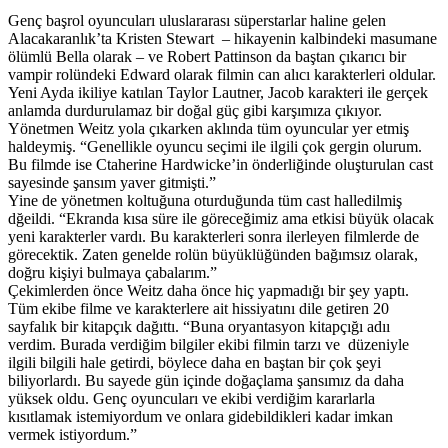
Genç başrol oyuncuları uluslararası süperstarlar haline gelen
Alacakaranlık’ta Kristen Stewart – hikayenin kalbindeki masumane
ölümlü Bella olarak – ve Robert Pattinson da baştan çıkarıcı bir
vampir rolündeki Edward olarak filmin can alıcı karakterleri oldular.
Yeni Ayda ikiliye katılan Taylor Lautner, Jacob karakteri ile gerçek
anlamda durdurulamaz bir doğal güç gibi karşımıza çıkıyor.
Yönetmen Weitz yola çıkarken aklında tüm oyuncular yer etmiş
haldeymiş. “Genellikle oyuncu seçimi ile ilgili çok gergin olurum.
Bu filmde ise Ctaherine Hardwicke’in önderliğinde oluşturulan cast
sayesinde şansım yaver gitmişti.”
Yine de yönetmen koltuğuna oturduğunda tüm cast halledilmiş
dğeildi. “Ekranda kısa süre ile göreceğimiz ama etkisi büyük olacak
yeni karakterler vardı. Bu karakterleri sonra ilerleyen filmlerde de
görecektik. Zaten genelde rolün büyüklüğünden bağımsız olarak,
doğru kişiyi bulmaya çabalarım.”
Çekimlerden önce Weitz daha önce hiç yapmadığı bir şey yaptı.
Tüm ekibe filme ve karakterlere ait hissiyatını dile getiren 20
sayfalık bir kitapçık dağıttı. “Buna oryantasyon kitapçığı adıı
verdim. Burada verdiğim bilgiler ekibi filmin tarzı ve düzeniyle
ilgili bilgili hale getirdi, böylece daha en baştan bir çok şeyi
biliyorlardı. Bu sayede gün içinde doğaçlama şansımız da daha
yüksek oldu. Genç oyuncuları ve ekibi verdiğim kararlarla
kısıtlamak istemiyordum ve onlara gidebildikleri kadar imkan
vermek istiyordum.”