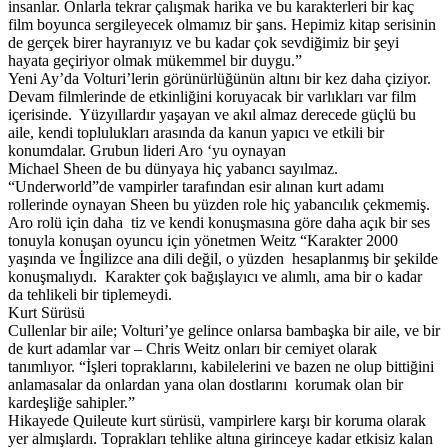
insanlar. Onlarla tekrar çalışmak harika ve bu karakterleri bir kaç
film boyunca sergileyecek olmamız bir şans. Hepimiz kitap serisinin
de gerçek birer hayranıyız ve bu kadar çok sevdiğimiz bir şeyi
hayata geçiriyor olmak mükemmel bir duygu.”
Yeni Ay’da Volturi’lerin görünürlüğünün altını bir kez daha çiziyor.
Devam filmlerinde de etkinliğini koruyacak bir varlıkları var film
içerisinde. Yüzyıllardır yaşayan ve akıl almaz derecede güçlü bu
aile, kendi toplulukları arasında da kanun yapıcı ve etkili bir
konumdalar. Grubun lideri Aro ‘yu oynayan
Michael Sheen de bu dünyaya hiç yabancı sayılmaz.
“Underworld”de vampirler tarafından esir alınan kurt adamı
rollerinde oynayan Sheen bu yüzden role hiç yabancılık çekmemiş.
Aro rolü için daha tiz ve kendi konuşmasına göre daha açık bir ses
tonuyla konuşan oyuncu için yönetmen Weitz “Karakter 2000
yaşında ve İngilizce ana dili değil, o yüzden hesaplanmış bir şekilde
konuşmalıydı. Karakter çok bağışlayıcı ve alımlı, ama bir o kadar
da tehlikeli bir tiplemeydi.
Kurt Sürüsü
Cullenlar bir aile; Volturi’ye gelince onlarsa bambaşka bir aile, ve bir
de kurt adamlar var – Chris Weitz onları bir cemiyet olarak
tanımlıyor. “İşleri topraklarını, kabilelerini ve bazen ne olup bittiğini
anlamasalar da onlardan yana olan dostlarını korumak olan bir
kardeşliğe sahipler.”
Hikayede Quileute kurt sürüsü, vampirlere karşı bir koruma olarak
yer almışlardı. Toprakları tehlike altına girinceye kadar etkisiz kalan