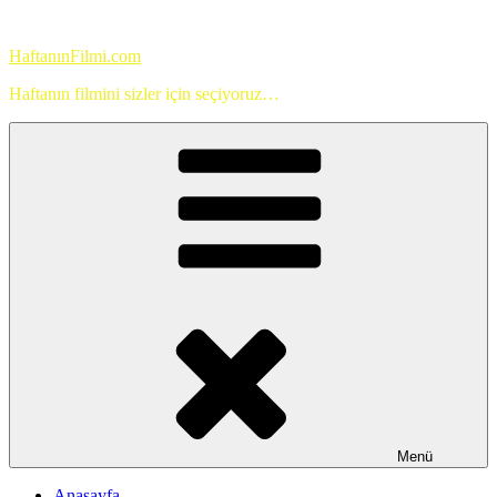
İçeriğe
geç
HaftanınFilmi.com
Haftanın filmini sizler için seçiyoruz…
Menü
Anasayfa