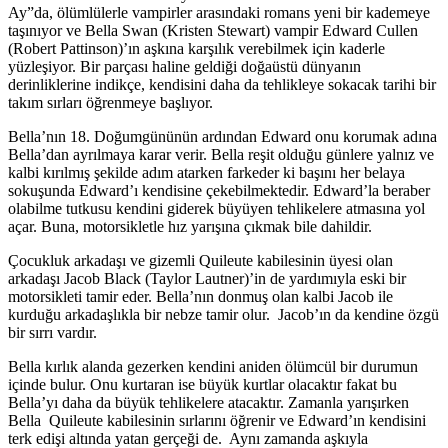
Ay”da, ölümlülerle vampirler arasındaki romans yeni bir kademeye
taşınıyor ve Bella Swan (Kristen Stewart) vampir Edward Cullen
(Robert Pattinson)’ın aşkına karşılık verebilmek için kaderle
yüzleşiyor. Bir parçası haline geldiği doğaüstü dünyanın
derinliklerine indikçe, kendisini daha da tehlikleye sokacak tarihi bir
takım sırları öğrenmeye başlıyor.
Bella’nın 18. Doğumgününün ardından Edward onu korumak adına
Bella’dan ayrılmaya karar verir. Bella reşit olduğu günlere yalnız ve
kalbi kırılmış şekilde adım atarken farkeder ki başını her belaya
sokuşunda Edward’ı kendisine çekebilmektedir. Edward’la beraber
olabilme tutkusu kendini giderek büyüyen tehlikelere atmasına yol
açar. Buna, motorsikletle hız yarışına çıkmak bile dahildir.
Çocukluk arkadaşı ve gizemli Quileute kabilesinin üyesi olan
arkadaşı Jacob Black (Taylor Lautner)’in de yardımıyla eski bir
motorsikleti tamir eder. Bella’nın donmuş olan kalbi Jacob ile
kurduğu arkadaşlıkla bir nebze tamir olur. Jacob’ın da kendine özgü
bir sırrı vardır.
Bella kırlık alanda gezerken kendini aniden ölümcül bir durumun
içinde bulur. Onu kurtaran ise büyük kurtlar olacaktır fakat bu
Bella’yı daha da büyük tehlikelere atacaktır. Zamanla yarışırken
Bella Quileute kabilesinin sırlarını öğrenir ve Edward’ın kendisini
terk edişi altında yatan gerçeği de. Aynı zamanda aşkıyla