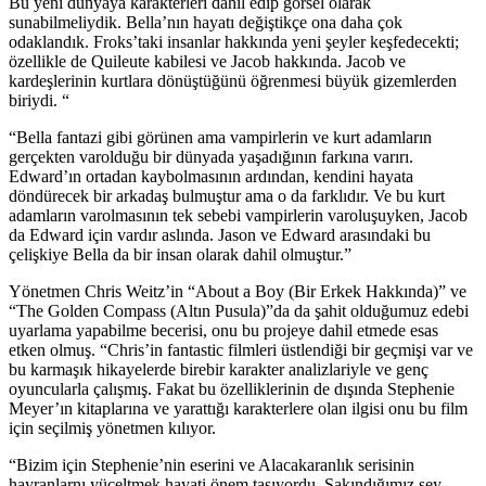
Bu yeni dünyaya karakterleri dahil edip görsel olarak
sunabilmeliydik. Bella’nın hayatı değiştikçe ona daha çok
odaklandık. Froks’taki insanlar hakkında yeni şeyler keşfedecekti;
özellikle de Quileute kabilesi ve Jacob hakkında. Jacob ve
kardeşlerinin kurtlara dönüştüğünü öğrenmesi büyük gizemlerden
biriydi. “
“Bella fantazi gibi görünen ama vampirlerin ve kurt adamların
gerçekten varolduğu bir dünyada yaşadığının farkına varırı.
Edward’ın ortadan kaybolmasının ardından, kendini hayata
döndürecek bir arkadaş bulmuştur ama o da farklıdır. Ve bu kurt
adamların varolmasının tek sebebi vampirlerin varoluşuyken, Jacob
da Edward için vardır aslında. Jason ve Edward arasındaki bu
çelişkiye Bella da bir insan olarak dahil olmuştur.”
Yönetmen Chris Weitz’in “About a Boy (Bir Erkek Hakkında)” ve
“The Golden Compass (Altın Pusula)”da da şahit olduğumuz edebi
uyarlama yapabilme becerisi, onu bu projeye dahil etmede esas
etken olmuş. “Chris’in fantastic filmleri üstlendiği bir geçmişi var ve
bu karmaşık hikayelerde birebir karakter analizlariyle ve genç
oyuncularla çalışmış. Fakat bu özelliklerinin de dışında Stephenie
Meyer’ın kitaplarına ve yarattığı karakterlere olan ilgisi onu bu film
için seçilmiş yönetmen kılıyor.
“Bizim için Stephenie’nin eserini ve Alacakaranlık serisinin
hayranlarnı yüceltmek hayati önem taşıyordu. Sakındığımız şey,