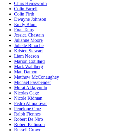
Chris Hemsworth
Colin Farrell
Colin Firth
Dwayne Johnson
Emily Blunt
Fırat Tanış
Jessica Chastain
Julianne Moore
Juliette Binoche
Kristen Stewart
Liam Neeson
Marion Cotillard
Mark Wahlberg
Matt Damon
Matthew McConaughey
Michael Fassbender
Murat Akkoyunlu
Nicolas Cage
Nicole Kidman
Pedro Almodóvar
Penélope Cruz
Ralph Fiennes
Robert De Niro
Robert Pattinson
Russell Crowe