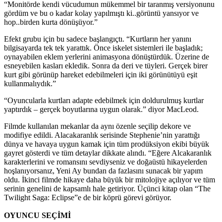
“Monitörde kendi vücudumun mükemmel bir taranmış versiyonunu
gördüm ve bu o kadar kolay yapılmıştı ki..görüntü yansıyor ve
hop..birden kurta dönüşüyor.”
Efekt grubu için bu sadece başlangıçtı. “Kurtların her yanını
bilgisayarda tek tek yarattık. Önce iskelet sistemleri ile başladık;
oynayabilen eklem yerlerini animasyona dönüştürdük. Üzerine de
esneyebilen kasları ekledik. Sonra da deri ve tüyleri. Gerçek birer
kurt gibi görünüp hareket edebilmeleri için iki görünütüyü eşit
kullanmalıydık.”
“Oyuncularla kurtları adapte edebilmek için doldurulmuş kurtlar
yaptırdık – gerçek boyutlarına uygun olarak.” diyor MacLeod.
Filmde kullanılan mekanlar da aynı özenle seçilip dekore ve
modifiye edildi. Alacakaranlık serisinde Stephenie’nin yarattığı
dünya ve havaya uygun kamak için tüm prodüksiyon ekibi büyük
gayret gösterdi ve tüm detaylar dikkate alındı. “Eğere Alcakaranlık
karakterlerini ve romansını sevdiyseniz ve doğaüstü hikayelerden
hoşlanıyorsanız, Yeni Ay bundan da fazlasını sunacak bir yapım
oldu. İkinci filmde hikaye daha büyük bir mitolojiye açılıyor ve tüm
serinin genelini de kapsamlı hale getiriyor. Üçünci kitap olan “The
Twilight Saga: Eclipse”e de bir köprü görevi görüyor.
OYUNCU SEÇİMİ