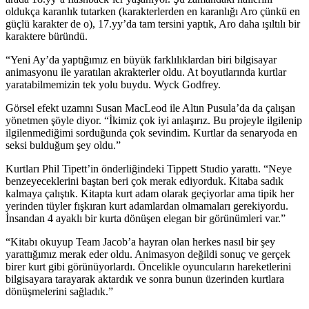
oldukça karanlık tutarken (karakterlerden en karanlığı Aro çünkü en
güçlü karakter de o), 17.yy’da tam tersini yaptık, Aro daha ışıltılı bir
karaktere büründü.
“Yeni Ay’da yaptığımız en büyük farklılıklardan biri bilgisayar
animasyonu ile yaratılan akrakterler oldu. At boyutlarında kurtlar
yaratabilmemizin tek yolu buydu. Wyck Godfrey.
Görsel efekt uzamnı Susan MacLeod ile Altın Pusula’da da çalışan
yönetmen şöyle diyor. “İkimiz çok iyi anlaşırız. Bu projeyle ilgilenip
ilgilenmediğimi sorduğunda çok sevindim. Kurtlar da senaryoda en
seksi bulduğum şey oldu.”
Kurtları Phil Tipett’in önderliğindeki Tippett Studio yarattı. “Neye
benzeyeceklerini baştan beri çok merak ediyorduk. Kitaba sadık
kalmaya çalıştık. Kitapta kurt adam olarak geçiyorlar ama tipik her
yerinden tüyler fışkıran kurt adamlardan olmamaları gerekiyordu.
İnsandan 4 ayaklı bir kurta dönüşen elegan bir görünümleri var.”
“Kitabı okuyup Team Jacob’a hayran olan herkes nasıl bir şey
yarattığımız merak eder oldu. Animasyon değildi sonuç ve gerçek
birer kurt gibi görünüyorlardı. Öncelikle oyuncuların hareketlerini
bilgisayara tarayarak aktardık ve sonra bunun üzerinden kurtlara
dönüşmelerini sağladık.”