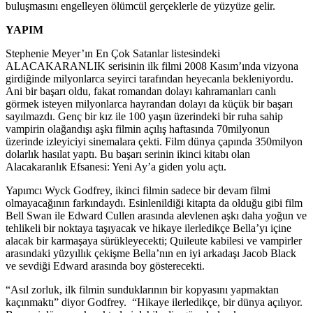
buluşmasını engelleyen ölümcül gerçeklerle de yüzyüze gelir.
YAPIM
Stephenie Meyer’ın En Çok Satanlar listesindeki
ALACAKARANLIK serisinin ilk filmi 2008 Kasım’ında vizyona
girdiğinde milyonlarca seyirci tarafından heyecanla bekleniyordu.
Ani bir başarı oldu, fakat romandan dolayı kahramanları canlı
görmek isteyen milyonlarca hayrandan dolayı da küçük bir başarı
sayılmazdı. Genç bir kız ile 100 yaşın üzerindeki bir ruha sahip
vampirin olağandışı aşkı filmin açılış haftasında 70milyonun
üzerinde izleyiciyi sinemalara çekti. Film dünya çapında 350milyon
dolarlık hasılat yaptı. Bu başarı serinin ikinci kitabı olan
Alacakaranlık Efsanesi: Yeni Ay’a giden yolu açtı.
Yapımcı Wyck Godfrey, ikinci filmin sadece bir devam filmi
olmayacağının farkındaydı. Esinlenildiği kitapta da olduğu gibi film
Bell Swan ile Edward Cullen arasında alevlenen aşkı daha yoğun ve
tehlikeli bir noktaya taşıyacak ve hikaye ilerledikçe Bella’yı içine
alacak bir karmaşaya sürükleyecekti; Quileute kabilesi ve vampirler
arasındaki yüzyıllık çekişme Bella’nın en iyi arkadaşı Jacob Black
ve sevdiği Edward arasında boy gösterecekti.
“Asıl zorluk, ilk filmin sunduklarının bir kopyasını yapmaktan
kaçınmaktı” diyor Godfrey. “Hikaye ilerledikçe, bir dünya açılıyor.