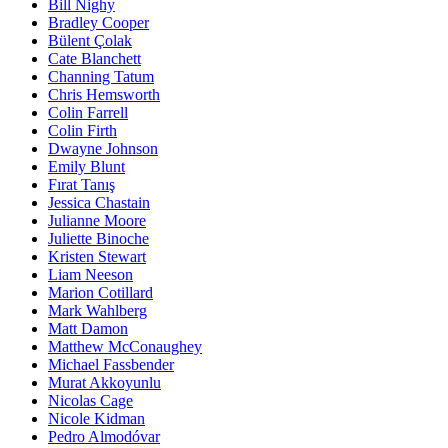
Bill Nighy
Bradley Cooper
Bülent Çolak
Cate Blanchett
Channing Tatum
Chris Hemsworth
Colin Farrell
Colin Firth
Dwayne Johnson
Emily Blunt
Fırat Tanış
Jessica Chastain
Julianne Moore
Juliette Binoche
Kristen Stewart
Liam Neeson
Marion Cotillard
Mark Wahlberg
Matt Damon
Matthew McConaughey
Michael Fassbender
Murat Akkoyunlu
Nicolas Cage
Nicole Kidman
Pedro Almodóvar