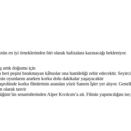
nün en iyi örneklerinden biri olarak hafızalara kazınacağı bekleniyor.
ış artık doğumu için
 beri peşini bırakmayan kâbuslar ona hamileliği zehir edecektir.
Seyirci
nin oyunlarını ararken korku dolu dakikalar yaşayacaktır
aşrolünde korku filmlerinin aranılan yüzü Sanem İşler yer alıyor. Genell
n olarak tasvir
Düğüm’ün senaristlerinden Alper Kıvılcım’a ait. Filmin yapımcılığını is