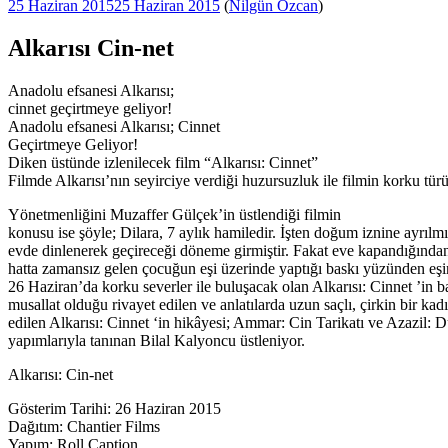
Yayım
25 Haziran 2015
25 Haziran 2015
(
Nilgün Özcan
)
tarihi
Alkarısı Cin-net
Anadolu efsanesi Alkarısı;
cinnet geçirtmeye geliyor!
Anadolu efsanesi Alkarısı; Cinnet
Geçirtmeye Geliyor!
Diken üstünde izlenilecek film “Alkarısı: Cinnet”
Filmde Alkarısı’nın seyirciye verdiği huzursuzluk ile filmin korku türü
Yönetmenliğini Muzaffer Gülçek’in üstlendiği filmin
konusu ise şöyle; Dilara, 7 aylık hamiledir. İşten doğum iznine ayrılm
evde dinlenerek geçireceği döneme girmiştir. Fakat eve kapandığından
hatta zamansız gelen çocuğun eşi üzerinde yaptığı baskı yüzünden eşi
26 Haziran’da korku severler ile buluşacak olan Alkarısı: Cinnet ’in b
musallat olduğu rivayet edilen ve anlatılarda uzun saçlı, çirkin bir kadı
edilen Alkarısı: Cinnet ‘in hikâyesi; Ammar: Cin Tarikatı ve Azazil: 
yapımlarıyla tanınan Bilal Kalyoncu üstleniyor.
Alkarısı: Cin-net
Gösterim Tarihi: 26 Haziran 2015
Dağıtım: Chantier Films
Yapım: Roll Caption