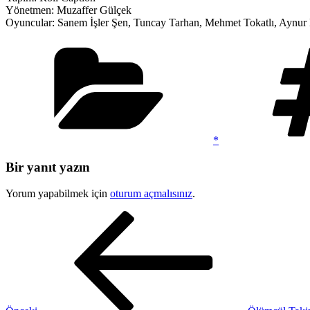
Yönetmen: Muzaffer Gülçek
Oyuncular: Sanem İşler Şen, Tuncay Tarhan, Mehmet Tokatlı, Aynur
Kategoriler
*
Bir yanıt yazın
Yorum yapabilmek için
oturum açmalısınız
.
Yazı
Önceki
Yazı
gezinmesi