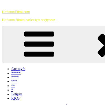
İçeriğe
geç
HaftanınFilmi.com
Haftanın filmini sizler için seçiyoruz…
Anasayfa
*****
****
***
**
*
İletişim
KKG