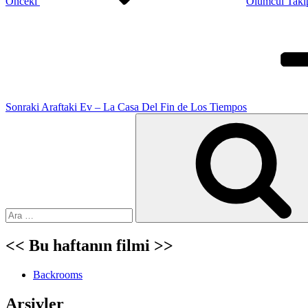
Önceki
Ölümcül Takip
Sonraki
Yazı
Sonraki
Araftaki Ev – La Casa Del Fin de Los Tiempos
Ara:
<< Bu haftanın filmi >>
Backrooms
Arşivler