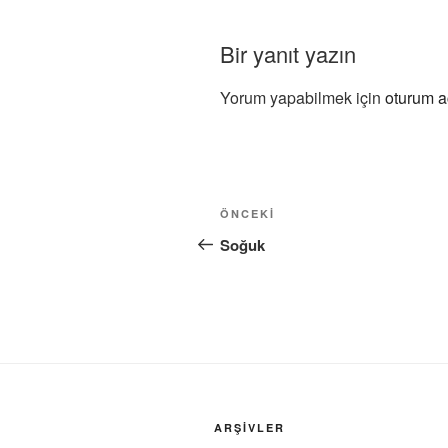
Bir yanıt yazın
Yorum yapabilmek için
oturum a
Yazı
Önceki
ÖNCEKI
gezinmesi
Yazı
Soğuk
ARŞIVLER