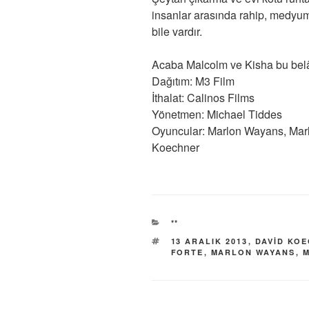
insanlar arasında rahip, medyum
bile vardır.
Acaba Malcolm ve Kisha bu belâ
Dağıtım: M3 Film
İthalat: Calinos Films
Yönetmen: Michael Tiddes
Oyuncular: Marlon Wayans, Marl
Koechner
KATEGORILER
**
ETIKETLER
13 ARALIK 2013
,
DAVID KO
FORTE
,
MARLON WAYANS
,
M