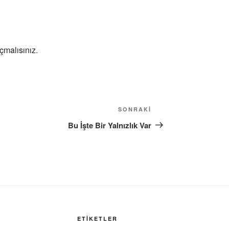
çmalısınız
.
Sonraki
SONRAKI
Yazı
Bu İşte Bir Yalnızlık Var
ETIKETLER