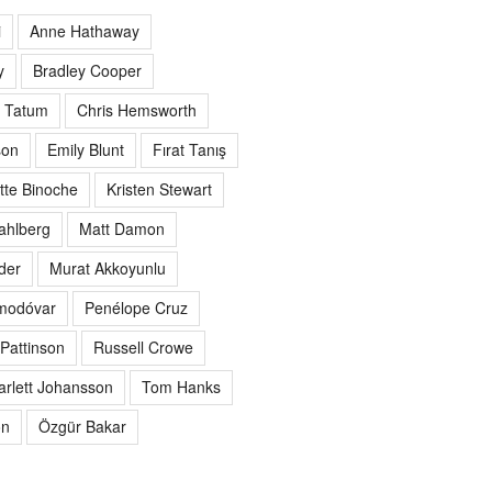
i
Anne Hathaway
y
Bradley Cooper
 Tatum
Chris Hemsworth
son
Emily Blunt
Fırat Tanış
ette Binoche
Kristen Stewart
ahlberg
Matt Damon
der
Murat Akkoyunlu
modóvar
Penélope Cruz
Pattinson
Russell Crowe
arlett Johansson
Tom Hanks
on
Özgür Bakar