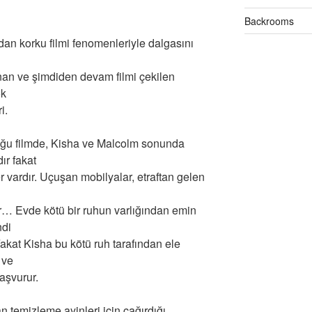
Backrooms
ndan korku filmi fenomenleriyle dalgasını
nan ve şimdiden devam filmi çekilen
ok
i.
ğu filmde, Kisha ve Malcolm sonunda
ır fakat
 vardır. Uçuşan mobilyalar, etraftan gelen
… Evde kötü bir ruhun varlığından emin
ndi
Fakat Kisha bu kötü ruh tarafından ele
 ve
aşvurur.
n temizleme ayinleri için çağırdığı