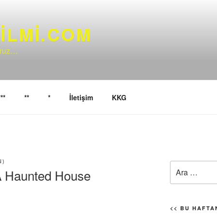
ILMI.COM
yoruz…
***
**
*
İletişim
KKG
N
)
Ara:
 A Haunted House
<< BU HAFTAN