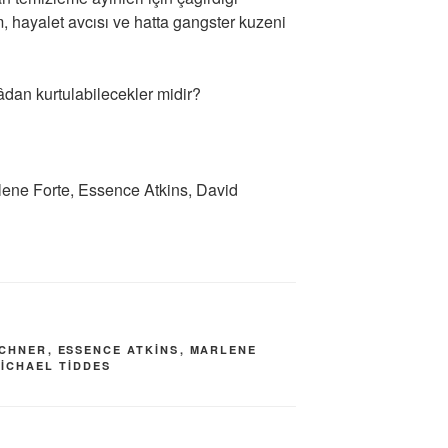
, hayalet avcısı ve hatta gangster kuzeni
dan kurtulabilecekler midir?
ene Forte, Essence Atkins, David
ECHNER
,
ESSENCE ATKINS
,
MARLENE
ICHAEL TIDDES