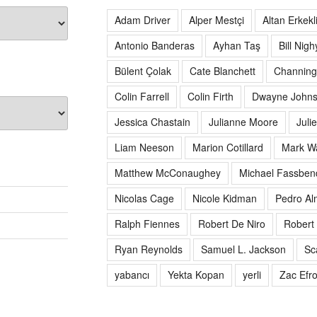
Adam Driver
Alper Mestçi
Altan Erkekl
Antonio Banderas
Ayhan Taş
Bill Nigh
Bülent Çolak
Cate Blanchett
Channing
Colin Farrell
Colin Firth
Dwayne John
Jessica Chastain
Julianne Moore
Juli
Liam Neeson
Marion Cotillard
Mark W
Matthew McConaughey
Michael Fassben
Nicolas Cage
Nicole Kidman
Pedro Al
Ralph Fiennes
Robert De Niro
Robert 
Ryan Reynolds
Samuel L. Jackson
Sc
yabancı
Yekta Kopan
yerli
Zac Efr