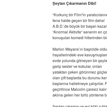
Şeytan Çıkarmanın Dibi!
“Korkunç bir Film”in yaratıcıları
fena halde geçen bir film daha!
A.B.D.’de büyük bir başarı kaza
“Anormal Aktivite” senenin en ç
konuşulan komedi hitlerinden bir
Marlon Wayans’ın başrolde oldu
hayallerindeki eve kavuşmuşlard
evde yolunda gitmeyen bir şeyler
garip sesler ve kokular, onları
yataktan çeken görünmez güçler
olan çift başlarda bu durumu ke
başlarına halletmeye çalışırlar. 
geçirilince Malcolm çaresiz kalır
aklına gelen her türlü yönteme b
Şeytan çıkarma ve evi kötü ruhta