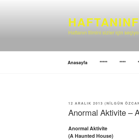
İçeriğe
geç
HAFTANINF
Haftanın filmini sizler için seçi
Anasayfa
*****
****
YAYIM
12 ARALIK 2013
(
NILGÜN ÖZCA
TARIHI
Anormal Aktivite –
Anormal Aktivite
(A Haunted House)