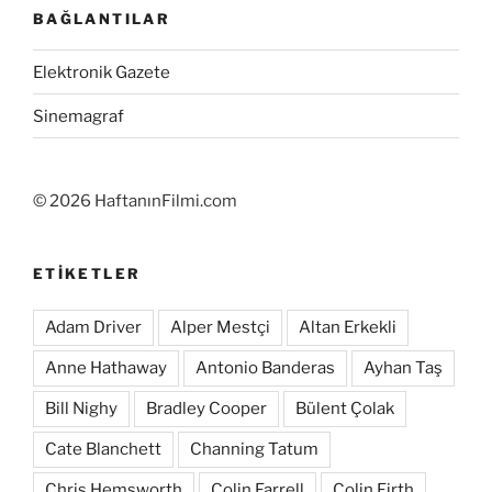
BAĞLANTILAR
Elektronik Gazete
Sinemagraf
©
2026 HaftanınFilmi.com
ETIKETLER
Adam Driver
Alper Mestçi
Altan Erkekli
Anne Hathaway
Antonio Banderas
Ayhan Taş
Bill Nighy
Bradley Cooper
Bülent Çolak
Cate Blanchett
Channing Tatum
Chris Hemsworth
Colin Farrell
Colin Firth