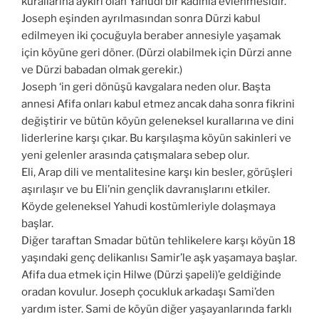
kurallarına aykırı olan Yahudi bir kadınla evlenmesidir.
Joseph eşinden ayrılmasından sonra Dürzi kabul
edilmeyen iki çocuğuyla beraber annesiyle yaşamak
için köyüne geri döner. (Dürzi olabilmek için Dürzi anne
ve Dürzi babadan olmak gerekir.)
Joseph ‘in geri dönüşü kavgalara neden olur. Başta
annesi Afifa onları kabul etmez ancak daha sonra fikrini
değiştirir ve bütün köyün geleneksel kurallarına ve dini
liderlerine karşı çıkar. Bu karşılaşma köyün sakinleri ve
yeni gelenler arasında çatışmalara sebep olur.
Eli, Arap dili ve mentalitesine karşı kin besler, görüşleri
aşırılaşır ve bu Eli’nin gençlik davranışlarını etkiler.
Köyde geleneksel Yahudi kostümleriyle dolaşmaya
başlar.
Diğer taraftan Smadar bütün tehlikelere karşı köyün 18
yaşındaki genç delikanlısı Samir’le aşk yaşamaya başlar.
Afifa dua etmek için Hilwe (Dürzi şapeli)’e geldiğinde
oradan kovulur. Joseph çocukluk arkadaşı Sami’den
yardım ister. Sami de köyün diğer yaşayanlarında farklı