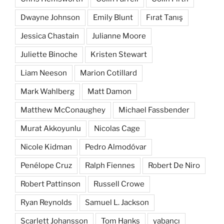
Dwayne Johnson
Emily Blunt
Fırat Tanış
Jessica Chastain
Julianne Moore
Juliette Binoche
Kristen Stewart
Liam Neeson
Marion Cotillard
Mark Wahlberg
Matt Damon
Matthew McConaughey
Michael Fassbender
Murat Akkoyunlu
Nicolas Cage
Nicole Kidman
Pedro Almodóvar
Penélope Cruz
Ralph Fiennes
Robert De Niro
Robert Pattinson
Russell Crowe
Ryan Reynolds
Samuel L. Jackson
Scarlett Johansson
Tom Hanks
yabancı