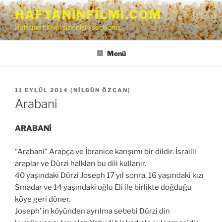
İçeriğe
HAFTANINFILMI.COM
geç
Haftanın filmini sizler için seçiyoruz…
Menü
YAYIM
11 EYLÜL 2014
(
NILGÜN ÖZCAN
)
TARIHI
Arabani
ARABANİ
“Arabani” Arapça ve İbranice karışımı bir dildir. İsrailli
araplar ve Dürzi halkları bu dili kullanır.
40 yaşındaki Dürzi Joseph 17 yıl sonra, 16 yaşındaki kızı
Smadar ve 14 yaşındaki oğlu Eli ile birlikte doğduğu
köye geri döner.
Joseph’ in köyünden ayrılma sebebi Dürzi din