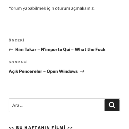
Yorum yapabilmek için
oturum açmalısınız
.
Yazı
Önceki
ÖNCEKI
gezinmesi
Yazı
Kim Takar – N’importe Qui – What the Fuck
Sonraki
SONRAKI
Yazı
Açık Pencereler – Open Windows
Ara:
Ara
<< BU HAFTANIN FILMI >>