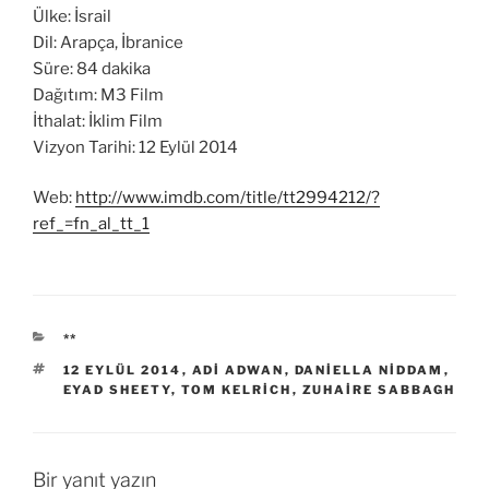
Ülke: İsrail
Dil: Arapça, İbranice
Süre: 84 dakika
Dağıtım: M3 Film
İthalat: İklim Film
Vizyon Tarihi: 12 Eylül 2014
Web:
http://www.imdb.com/title/tt2994212/?
ref_=fn_al_tt_1
KATEGORILER
**
ETIKETLER
12 EYLÜL 2014
,
ADI ADWAN
,
DANIELLA NIDDAM
,
EYAD SHEETY
,
TOM KELRICH
,
ZUHAIRE SABBAGH
Bir yanıt yazın