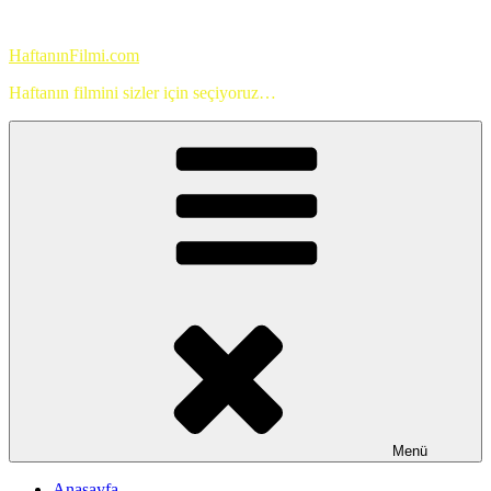
İçeriğe
geç
HaftanınFilmi.com
Haftanın filmini sizler için seçiyoruz…
Menü
Anasayfa