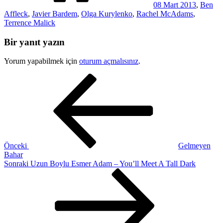
08 Mart 2013
,
Ben
Affleck
,
Javier Bardem
,
Olga Kurylenko
,
Rachel McAdams
,
Terrence Malick
Bir yanıt yazın
Yorum yapabilmek için
oturum açmalısınız
.
Yazı
Önceki
Yazı
gezinmesi
Önceki
Gelmeyen
Bahar
Sonraki
Sonraki
Uzun Boylu Esmer Adam – You’ll Meet A Tall Dark
Yazı