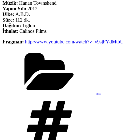
Müzik:
Hanan Townshend
Yapım Yılı:
2012
Ülke:
A.B.D.
Süre:
112 dk.
Dağıtım:
Tiglon
İthalat:
Calinos Films
Fragman:
http://www.youtube.com/watch?v=v9sjFYdMtbU
Kategoriler
**
Etiketler