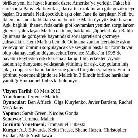
birlikte yeni bir hayat kurmak üzere Amerika’ya yerleşir. Fakat bir
süre sonra Paris’teki büyük aşkları artık uzak bir anı gibi gözükmeye
başlar. Bu sırada Neil,çocukluk aşkı olan Jane ile karşılaşır. Neil, bu
ikilem arasında kaldıktan sonra bencilce Marina’yı yüz üstü bırakır.
Aşk, bağlılık, ihanet, fedakarlık gibi kavramları yeniden sorgularken
giderek yalnızlaşan Marina da inanç hakkında şüpheleri olan Rahip
Quintana ile görüşerek hayatındaki soru işaretlerini çözmeye
çalışacaktır.
Hem Marina hem de Quintana zaman içerisinde aşkın
ve sevginin ömrünü sorgulayacak ve sevginin başka bir formda var
olup olamayacağını düşünecektir.Terrence Malick’in 1998’de
hayatını kaybeden eski karısına adadığı film, erkekten ziyade
kadının iç dünyasına yaklaşarak yitirilmiş bir aşk, duyguların iniş
çıkışlı doğası ve hatıralar üzerine görsel bir şölen yaratıyor. Filmin
görüntü yönetmenliğinde ise Malick’in 3 filmdir birlikte harikalar
yarattığı Emmanuel Lubezki bulunuyor.
Vizyon Tarihi:
08 Mart 2013
Yönetmen:
Terrence Malick
Oyuncular:
Ben Affleck, Olga Kurylenko, Javier Bardem, Rachel
McAdams
Yapımcı:
Sarah Green, Nicolas Gonda
Senaryo:
Terrence Malick
Görüntü Yönetmeni:
Emmanuel Lubezki
Kurgu:
A.J. Edwards, Keith Fraase, Shane Hazen, Christopher
Roldan, Mark Yoshikawa