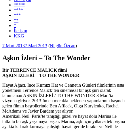
*****
****
***
**
*
İletişim
KKG
Yayım
7 Mart 2013
7 Mart 2013
(
Nilgün Özcan
)
tarihi
Aşkın İzleri – To The Wonder
Bir TERRENCE MALICK filmi
AŞKIN İZLERİ – TO THE WONDER
Hayat Ağacı, İnce Kırmızı Hat ve Cennetin Günleri filmlerinin usta
yönetmeni Terrence Malick’ten sinemasal bir aşk şiiri olarak
tanımlanan AŞKIN İZLERİ / TO THE WONDER 8 Mart’ta
vizyona giriyor. 2013’ün en merakla beklenen yapımlarının başında
gelen filmin başrollerinde Ben Affleck, Olga Kurylenko, Rachel
McAdams ve Javier Bardem yer alıyor.
Amerikalı Neil, Paris’te tanıştığı güzel ve hayat dolu Marina ile
tutkulu bir aşk yaşamaya başlar. Marina, aşkı için yıllarca tek başına
ayakta kalarak kurmaya çalıştığı hayatı geride bırakır ve Neil ile