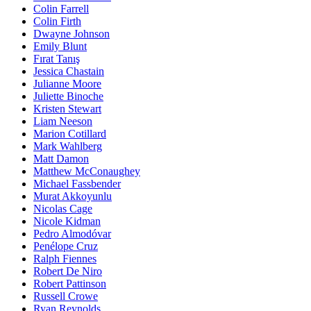
Colin Farrell
Colin Firth
Dwayne Johnson
Emily Blunt
Fırat Tanış
Jessica Chastain
Julianne Moore
Juliette Binoche
Kristen Stewart
Liam Neeson
Marion Cotillard
Mark Wahlberg
Matt Damon
Matthew McConaughey
Michael Fassbender
Murat Akkoyunlu
Nicolas Cage
Nicole Kidman
Pedro Almodóvar
Penélope Cruz
Ralph Fiennes
Robert De Niro
Robert Pattinson
Russell Crowe
Ryan Reynolds