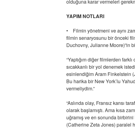
olduğuna karar vermeleri gerekm
YAPIM NOTLARI
• Filmin yönetmeni ve aynı z
filmin senaryosunu bir önceki fi
Duchovny, Julianne Moore)”in b
“Yaptığım diğer filmlerden farklı
sıcakkanlı bir yol denemek isted
esinlendiğim Aram Finkelstein (J
Bu harika bir New York’lu Yahudi
vermeliydim.”
“Aslında olay, Fransız karısı tar
olarak başlamıştı. Ama kısa zam
uğramış ve en sonunda birbirini
(Catherine Zeta Jones) paralel hi