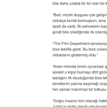
bile daha uzakta bir tür olan bi
“Bart, mizah duygusu çok geliş
oldukça komik bulmuştum, ama a
tarafı da vardı. İlk sahnelerin b
şimdi bile izlediğimde ilk izlemi
“The Film Department senaryoyu
bize teklifle geldi. Bu bize onlar
olduklarını göstermiş oldu.”
“Aram rolünde kimin oynaması gerek
sürekli o kişiyi bulmayı dört göz
taslağını ilk okuduğunda bize te
kendisinin yazma seçeneği olup 
her zaman inanılmaz bir tutkusu 
“Doğru insanın kim olacağı hakkı
Justin’in doğru tercih olduğund