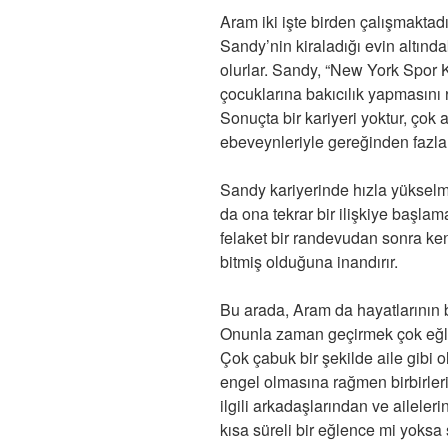
Aram iki işte birden çalışmaktadır
Sandy’nin kiraladığı evin altın
olurlar. Sandy, “New York Spor 
çocuklarına bakıcılık yapmasını r
Sonuçta bir kariyeri yoktur, çok az
ebeveynleriyle gereğinden fazla
Sandy kariyerinde hızla yükselmekte
da ona tekrar bir ilişkiye başla
felaket bir randevudan sonra kend
bitmiş olduğuna inandırır.
Bu arada, Aram da hayatlarının 
Onunla zaman geçirmek çok eğle
Çok çabuk bir şekilde aile gibi ol
engel olmasına rağmen birbirlerin
ilgili arkadaşlarından ve ailelerin
kısa süreli bir eğlence mi yoksa