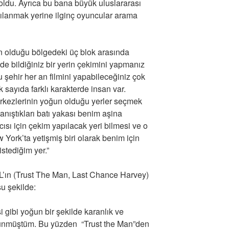
oldu. Ayrıca bu bana büyük uluslararası
gılanmak yerine ilginç oyuncular arama
n olduğu bölgedeki üç blok arasında
de bildiğiniz bir yerin çekimini yapmanız
Bu şehir her an filmini yapabileceğiniz çok
 sayıda farklı karakterde insan var.
merkezlerinin yoğun olduğu yerler seçmek
anıştıkları batı yakası benim aşina
cısı için çekim yapılacak yeri bilmesi ve o
 York’ta yetişmiş biri olarak benim için
stediğim yer.”
’ın (Trust The Man, Last Chance Harvey)
şu şekilde:
si gibi yoğun bir şekilde karanlık ve
üşünmüştüm. Bu yüzden “Trust the Man”den