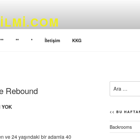
ILMI.COM
yoruz…
***
**
*
İletişim
KKG
Ara:
he Rebound
I YOK
<< BU HAFTAN
Backrooms
 ve 24 yaşındaki bir adamla 40