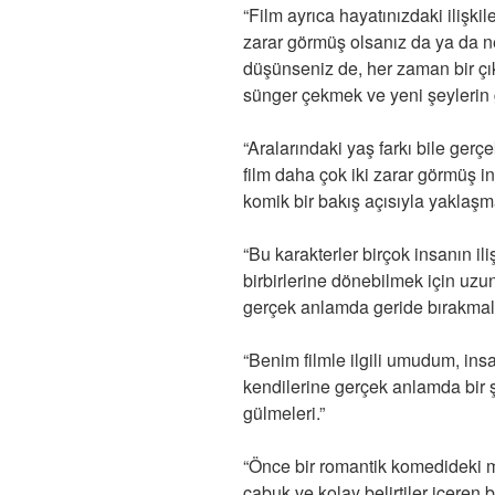
“Film ayrıca hayatınızdaki ilişkil
zarar görmüş olsanız da ya da ne
düşünseniz de, her zaman bir çı
sünger çekmek ve yeni şeylerin 
“Aralarındaki yaş farkı bile gerç
film daha çok iki zarar görmüş i
komik bir bakış açısıyla yaklaşm
“Bu karakterler birçok insanın ili
birbirlerine dönebilmek için uzun
gerçek anlamda geride bırakmaları
“Benim filmle ilgili umudum, insa
kendilerine gerçek anlamda bir ş
gülmeleri.”
“Önce bir romantik komedideki me
çabuk ve kolay belirtiler içeren b