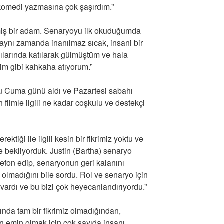
r komedi yazmasına çok şaşırdım.”
miş bir adam. Senaryoyu ilk okuduğumda
ynı zamanda inanılmaz sıcak, insani bir
azılarında katılarak gülmüştüm ve hala
şim gibi kahkaha atıyorum.”
 Cuma günü aldı ve Pazartesi sabahı
ın filmle ilgili ne kadar coşkulu ve destekçi
tiği ile ilgili kesin bir fikrimiz yoktu ve
le bekliyorduk. Justin (Bartha) senaryo
lefon edip, senaryonun geri kalanını
olmadığını bile sordu. Rol ve senaryo için
vardı ve bu bizi çok heyecanlandırıyordu.”
nda tam bir fikrimiz olmadığından,
an emin olmak için çok sayıda insanı