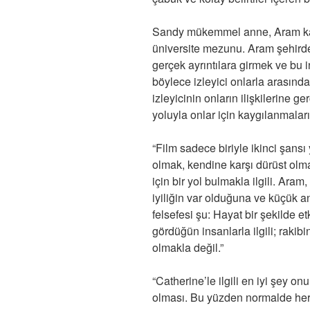
Sandy mükemmel anne, Aram karıs
üniversite mezunu. Aram şehird
gerçek ayrıntılara girmek ve bu 
böylece izleyici onlarla arasın
izleyicinin onların ilişkilerine 
yoluyla onlar için kaygılanmaları
“Film sadece biriyle ikinci şansı
olmak, kendine karşı dürüst o
için bir yol bulmakla ilgili. Ar
iyiliğin var olduğuna ve küçük 
felsefesi şu: Hayat bir şekilde e
gördüğün insanlarla ilgili; rakibi
olmakla değil.”
“Catherine’le ilgili en iyi şey on
olması. Bu yüzden normalde her