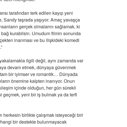
ı tarafından terk edilen kayıp yeni
e, Sandy taşrada yaşıyor. Amaç yavaşça
insanların gerçek olmalarını sağlamak, ki
da bağ kurabilsin. Umudum filmin sonunda
gerçekten inanması ve bu ilişkideki komedi
.”
 yakalamakla ilgili değil, aynı zamanda var
lmaya devam etmek, dünyaya güvenmek
am, tam bir iyimser ve romantik… Dünyada
anların önemine kalpten inanıyor. Onun
tkileşim içinde olduğun, her gün sürekli
ni geçmek, yeni bir iş bulmak ya da terfi
un herkesin birlikte çalışmak isteyeceği biri
hangi bir destekte bulunmayacak