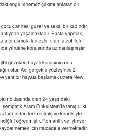
daki engellenemez çekimi anlatan bir
çocuk annesi güzel ve seksi bir kadındır.
 banliyöde yaşamaktadır. Pasta yapmak,
la bırakmak, fantezisi olan futbol ligini
ı anda yürütme konusunda uzmanlaşmıştır.
ibi gözüken hayatı kocasının onu
ğın olur. Acı gerçekle yüzleşince 2
 ve yeni bir hayata başlamak üzere New
ötü noktasında olan 24 yaşındaki
sempatik Aram Finkelstein’la tanışır. İki
sı tarafından terk edilmiş ve kendisiyle
endiğini öğrenmiştir. Romantik ve iyimser
 kaybetmemek için mücadele vermektedir.