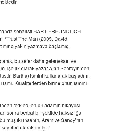
ektedir.
amanda senaristi BART FREUNDLICH,
lmi “Trust The Man (2005, David
itimine yakın yazmaya başlamış.
 olarak, bu sefer daha geleneksel ve
im. İşe ilk olarak yazar Alan Schroyin’den
ustin Bartha) ismini kullanarak başladım.
 ismi. Karakterlerden birine onun ismini
afından terk edilen bir adamın hikayesi
an sonra berbat bir şekilde haksızlığa
 bulmuş iki insanın, Aram ve Sandy’nin
kayeleri olarak gelişti.”