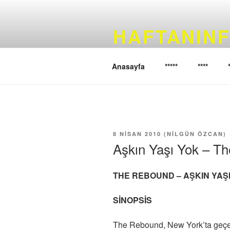
İçeriğe
geç
HAFTANINF
Haftanın filmini sizler için seçi
Anasayfa
*****
****
YAYIM
8 NISAN 2010
(
NILGÜN ÖZCAN
)
TARIHI
Aşkın Yaşı Yok – T
THE REBOUND – AŞKIN YAŞ
SİNOPSİS
The Rebound, New York’ta geçen