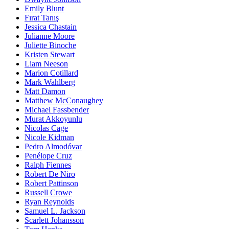
Emily Blunt
Fırat Tanış
Jessica Chastain
Julianne Moore
Juliette Binoche
Kristen Stewart
Liam Neeson
Marion Cotillard
Mark Wahlberg
Matt Damon
Matthew McConaughey
Michael Fassbender
Murat Akkoyunlu
Nicolas Cage
Nicole Kidman
Pedro Almodóvar
Penélope Cruz
Ralph Fiennes
Robert De Niro
Robert Pattinson
Russell Crowe
Ryan Reynolds
Samuel L. Jackson
Scarlett Johansson