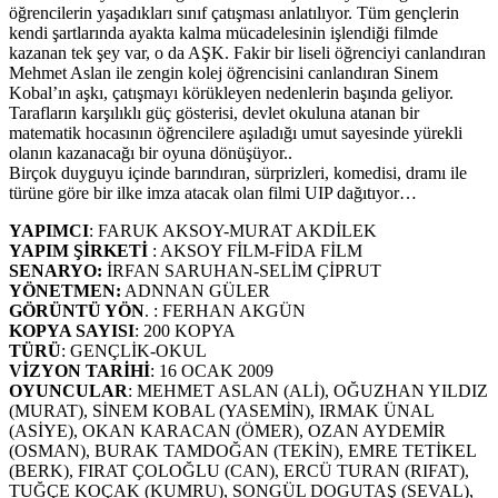
öğrencilerin yaşadıkları sınıf çatışması anlatılıyor. Tüm gençlerin
kendi şartlarında ayakta kalma mücadelesinin işlendiği filmde
kazanan tek şey var, o da AŞK. Fakir bir liseli öğrenciyi canlandıran
Mehmet Aslan ile zengin kolej öğrencisini canlandıran Sinem
Kobal’ın aşkı, çatışmayı körükleyen nedenlerin başında geliyor.
Tarafların karşılıklı güç gösterisi, devlet okuluna atanan bir
matematik hocasının öğrencilere aşıladığı umut sayesinde yürekli
olanın kazanacağı bir oyuna dönüşüyor..
Birçok duyguyu içinde barındıran, sürprizleri, komedisi, dramı ile
türüne göre bir ilke imza atacak olan filmi UIP dağıtıyor…
YAPIMCI
: FARUK AKSOY-MURAT AKDİLEK
YAPIM ŞİRKETİ
: AKSOY FİLM-FİDA FİLM
SENARYO:
İRFAN SARUHAN-SELİM ÇİPRUT
YÖNETMEN:
ADNNAN GÜLER
GÖRÜNTÜ YÖN
. : FERHAN AKGÜN
KOPYA SAYISI
: 200 KOPYA
TÜRÜ
: GENÇLİK-OKUL
VİZYON TARİHİ
: 16 OCAK 2009
OYUNCULAR
: MEHMET ASLAN (ALİ), OĞUZHAN YILDIZ
(MURAT), SİNEM KOBAL (YASEMİN), IRMAK ÜNAL
(ASİYE), OKAN KARACAN (ÖMER), OZAN AYDEMİR
(OSMAN), BURAK TAMDOĞAN (TEKİN), EMRE TETİKEL
(BERK), FIRAT ÇOLOĞLU (CAN), ERCÜ TURAN (RIFAT),
TUĞÇE KOÇAK (KUMRU), SONGÜL DOGUTAŞ (SEVAL),