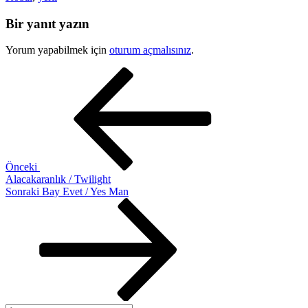
Bir yanıt yazın
Yorum yapabilmek için
oturum açmalısınız
.
Yazı
Önceki
Yazı
gezinmesi
Önceki
Alacakaranlık / Twilight
Sonraki
Sonraki
Bay Evet / Yes Man
Yazı