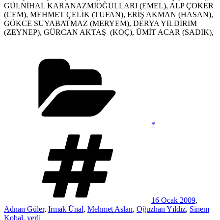
GÜLNİHAL KARANAZMİOĞULLARI (EMEL), ALP ÇOKER
(CEM), MEHMET ÇELİK (TUFAN), ERİŞ AKMAN (HASAN),
GÖKCE SUYABATMAZ (MERYEM), DERYA YILDIRIM
(ZEYNEP), GÜRCAN AKTAŞ (KOÇ), ÜMİT ACAR (SADIK),
Kategoriler
*
Etiketler
16 Ocak 2009
,
Adnan Güler
,
Irmak Ünal
,
Mehmet Aslan
,
Oğuzhan Yıldız
,
Sinem
Kobal
,
yerli