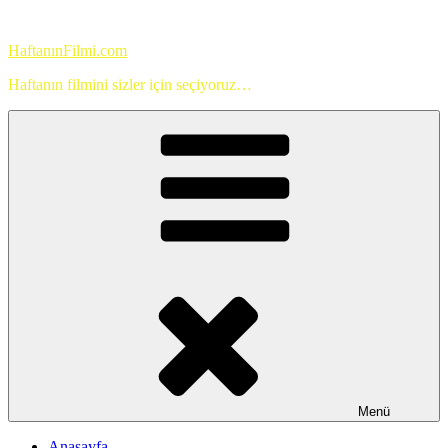
İçeriğe
geç
HaftanınFilmi.com
Haftanın filmini sizler için seçiyoruz…
Menü
Anasayfa