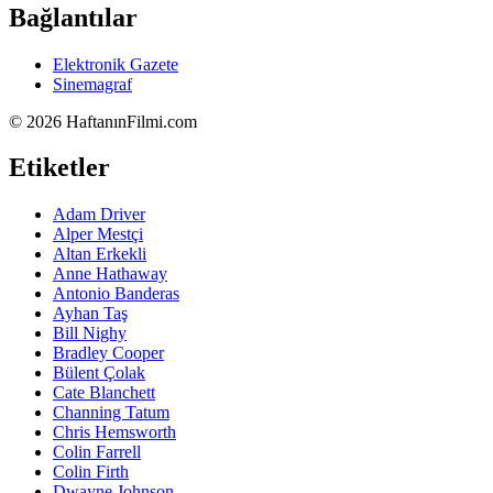
Bağlantılar
Elektronik Gazete
Sinemagraf
©
2026 HaftanınFilmi.com
Etiketler
Adam Driver
Alper Mestçi
Altan Erkekli
Anne Hathaway
Antonio Banderas
Ayhan Taş
Bill Nighy
Bradley Cooper
Bülent Çolak
Cate Blanchett
Channing Tatum
Chris Hemsworth
Colin Farrell
Colin Firth
Dwayne Johnson