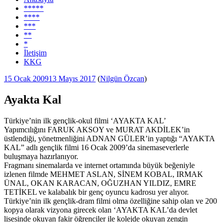
*****
****
***
**
*
İletişim
KKG
Yayım
15 Ocak 2009
13 Mayıs 2017
(
Nilgün Özcan
)
tarihi
Ayakta Kal
Türkiye’nin ilk gençlik-okul filmi ‘AYAKTA KAL’
Yapımcılığını FARUK AKSOY ve MURAT AKDİLEK’in
üstlendiği, yönetmenliğini ADNAN GÜLER’in yaptığı “AYAKTA
KAL” adlı gençlik filmi 16 Ocak 2009’da sinemaseverlerle
buluşmaya hazırlanıyor.
Fragmanı sinemalarda ve internet ortamında büyük beğeniyle
izlenen filmde MEHMET ASLAN, SİNEM KOBAL, IRMAK
ÜNAL, OKAN KARACAN, OĞUZHAN YILDIZ, EMRE
TETİKEL ve kalabalık bir genç oyuncu kadrosu yer alıyor.
Türkiye’nin ilk gençlik-dram filmi olma özelliğine sahip olan ve 200
kopya olarak vizyona girecek olan ‘AYAKTA KAL’da devlet
lisesinde okuyan fakir öğrenciler ile kolejde okuyan zengin