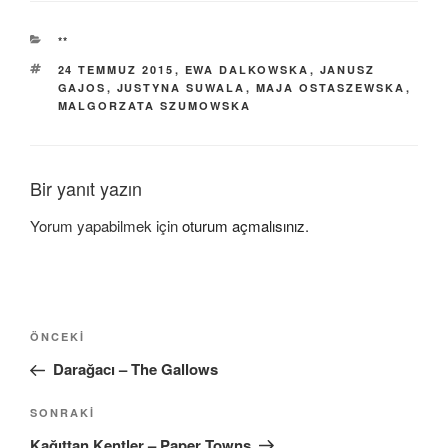
KATEGORILER
**
ETIKETLER
24 TEMMUZ 2015
,
EWA DALKOWSKA
,
JANUSZ
GAJOS
,
JUSTYNA SUWALA
,
MAJA OSTASZEWSKA
,
MALGORZATA SZUMOWSKA
Bir yanıt yazın
Yorum yapabilmek için
oturum açmalısınız
.
Yazı
Önceki
ÖNCEKI
gezinmesi
Yazı
Darağacı – The Gallows
Sonraki
SONRAKI
Yazı
Kağıttan Kentler – Paper Towns