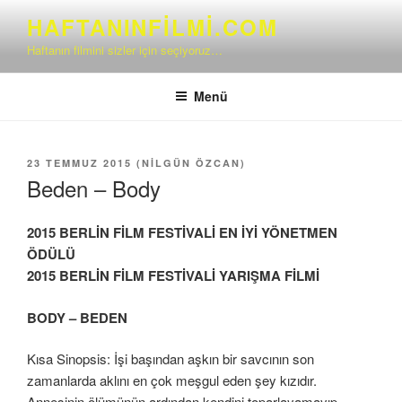
İçeriğe
HAFTANINFILMI.COM
geç
Haftanın filmini sizler için seçiyoruz…
Menü
YAYIM
23 TEMMUZ 2015
(
NILGÜN ÖZCAN
)
TARIHI
Beden – Body
2015 BERLİN FİLM FESTİVALİ EN İYİ YÖNETMEN
ÖDÜLÜ
2015 BERLİN FİLM FESTİVALİ YARIŞMA FİLMİ
BODY – BEDEN
Kısa Sinopsis: İşi başından aşkın bir savcının son
zamanlarda aklını en çok meşgul eden şey kızıdır.
Annesinin ölümünün ardından kendini toparlayamayıp