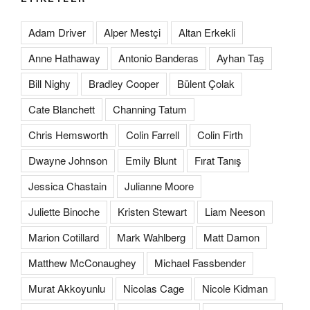
Adam Driver
Alper Mestçi
Altan Erkekli
Anne Hathaway
Antonio Banderas
Ayhan Taş
Bill Nighy
Bradley Cooper
Bülent Çolak
Cate Blanchett
Channing Tatum
Chris Hemsworth
Colin Farrell
Colin Firth
Dwayne Johnson
Emily Blunt
Fırat Tanış
Jessica Chastain
Julianne Moore
Juliette Binoche
Kristen Stewart
Liam Neeson
Marion Cotillard
Mark Wahlberg
Matt Damon
Matthew McConaughey
Michael Fassbender
Murat Akkoyunlu
Nicolas Cage
Nicole Kidman