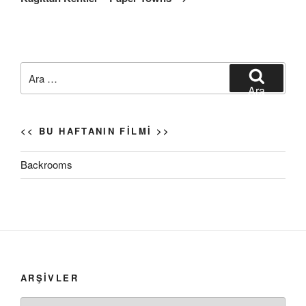
Ara:
Ara
<< BU HAFTANIN FILMI >>
Backrooms
ARŞIVLER
Arşivler