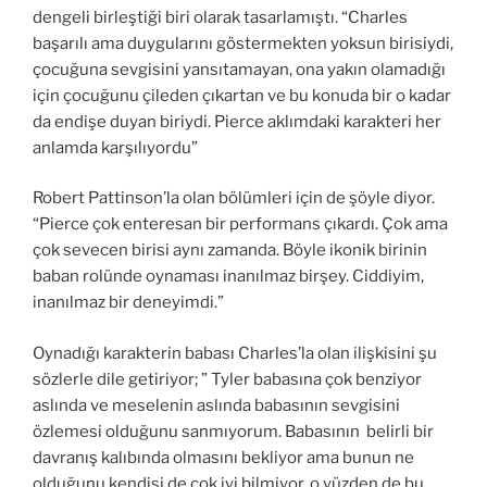
dengeli birleştiği biri olarak tasarlamıştı. “Charles
başarılı ama duygularını göstermekten yoksun birisiydi,
çocuğuna sevgisini yansıtamayan, ona yakın olamadığı
için çocuğunu çileden çıkartan ve bu konuda bir o kadar
da endişe duyan biriydi. Pierce aklımdaki karakteri her
anlamda karşılıyordu”
Robert Pattinson’la olan bölümleri için de şöyle diyor.
“Pierce çok enteresan bir performans çıkardı. Çok ama
çok sevecen birisi aynı zamanda. Böyle ikonik birinin
baban rolünde oynaması inanılmaz birşey. Ciddiyim,
inanılmaz bir deneyimdi.”
Oynadığı karakterin babası Charles’la olan ilişkisini şu
sözlerle dile getiriyor; ” Tyler babasına çok benziyor
aslında ve meselenin aslında babasının sevgisini
özlemesi olduğunu sanmıyorum. Babasının belirli bir
davranış kalıbında olmasını bekliyor ama bunun ne
olduğunu kendisi de çok iyi bilmiyor, o yüzden de bu