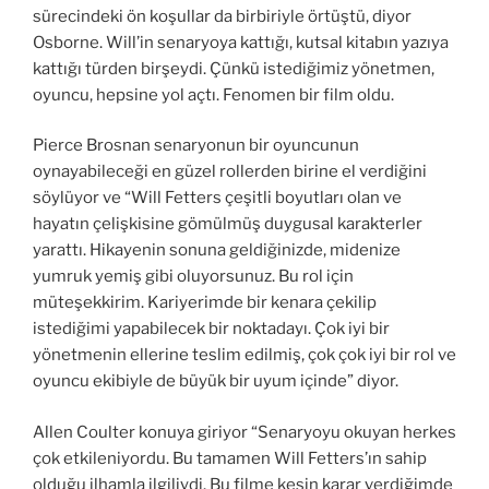
sürecindeki ön koşullar da birbiriyle örtüştü, diyor
Osborne. Will’in senaryoya kattığı, kutsal kitabın yazıya
kattığı türden birşeydi. Çünkü istediğimiz yönetmen,
oyuncu, hepsine yol açtı. Fenomen bir film oldu.
Pierce Brosnan senaryonun bir oyuncunun
oynayabileceği en güzel rollerden birine el verdiğini
söylüyor ve “Will Fetters çeşitli boyutları olan ve
hayatın çelişkisine gömülmüş duygusal karakterler
yarattı. Hikayenin sonuna geldiğinizde, midenize
yumruk yemiş gibi oluyorsunuz. Bu rol için
müteşekkirim. Kariyerimde bir kenara çekilip
istediğimi yapabilecek bir noktadayı. Çok iyi bir
yönetmenin ellerine teslim edilmiş, çok çok iyi bir rol ve
oyuncu ekibiyle de büyük bir uyum içinde” diyor.
Allen Coulter konuya giriyor “Senaryoyu okuyan herkes
çok etkileniyordu. Bu tamamen Will Fetters’ın sahip
olduğu ilhamla ilgiliydi. Bu filme kesin karar verdiğimde