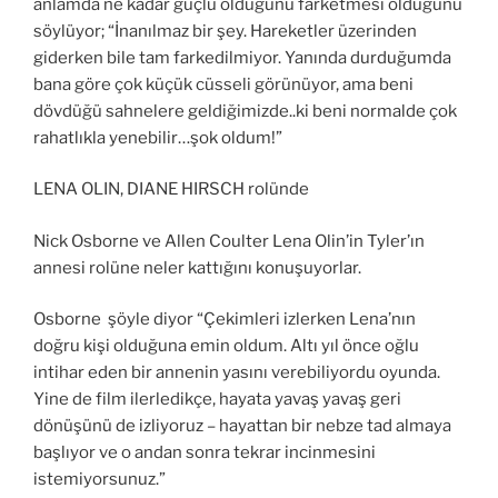
anlamda ne kadar güçlü olduğunu farketmesi olduğunu
söylüyor; “İnanılmaz bir şey. Hareketler üzerinden
giderken bile tam farkedilmiyor. Yanında durduğumda
bana göre çok küçük cüsseli görünüyor, ama beni
dövdüğü sahnelere geldiğimizde..ki beni normalde çok
rahatlıkla yenebilir…şok oldum!”
LENA OLIN, DIANE HIRSCH rolünde
Nick Osborne ve Allen Coulter Lena Olin’in Tyler’ın
annesi rolüne neler kattığını konuşuyorlar.
Osborne şöyle diyor “Çekimleri izlerken Lena’nın
doğru kişi olduğuna emin oldum. Altı yıl önce oğlu
intihar eden bir annenin yasını verebiliyordu oyunda.
Yine de film ilerledikçe, hayata yavaş yavaş geri
dönüşünü de izliyoruz – hayattan bir nebze tad almaya
başlıyor ve o andan sonra tekrar incinmesini
istemiyorsunuz.”