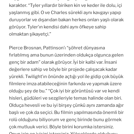
karakter. “Tyler yıllardır biriken kin ve keder ile dolu, içi
yaşlanmış gibi. O ve Charles sürekli aynı kavgayı yapıp
duruyorlar ve dışarıdan bakan herkes onları yaşlı olarak
görüyor. Tyler’ın kendisi dahi aynı öfkeye sahip
olmaktan şikayetçi.”
Pierce Brosnan, Pattinson’ı “şöhret dünyasına
fırlatılmış ama bunun üzerinden oldukça olgunca gelen
genç bir adam” olarak görüyor. İyi bir kalbi var. İnsani
değerlere sahip ve böyle bir projede çalışacak kadar
yürekli. Twilight’ın önünde açtığı yol ile gidip çok büyük
filmlere imza atabileceğinin farkında ve yapmak üzere
olduğu şey de bu.” “Çok iyi bir görüntüsü var ve kendi
hisleri, güdüleri ve sezgileriyle temas halinde olan biri.
Olduça hevesli ve bu iyi birşey çünkü aynı zamanda ağır
başlı ve çok da seçici. Bu filmin yapılmasında önemli bir
rolü olduğunu biliyorum ve genç birinde bunu görmek
çok mutluuk verici. Böyle birini korumka istersiniz.