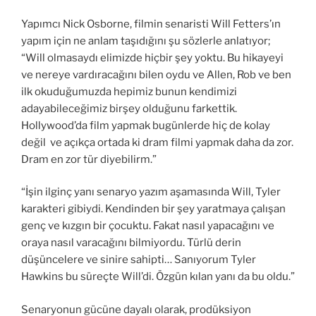
Yapımcı Nick Osborne, filmin senaristi Will Fetters’ın
yapım için ne anlam taşıdığını şu sözlerle anlatıyor;
“Will olmasaydı elimizde hiçbir şey yoktu. Bu hikayeyi
ve nereye vardıracağını bilen oydu ve Allen, Rob ve ben
ilk okuduğumuzda hepimiz bunun kendimizi
adayabileceğimiz birşey olduğunu farkettik.
Hollywood’da film yapmak bugünlerde hiç de kolay
değil ve açıkça ortada ki dram filmi yapmak daha da zor.
Dram en zor tür diyebilirm.”
“İşin ilginç yanı senaryo yazım aşamasında Will, Tyler
karakteri gibiydi. Kendinden bir şey yaratmaya çalışan
genç ve kızgın bir çocuktu. Fakat nasıl yapacağını ve
oraya nasıl varacağını bilmiyordu. Türlü derin
düşüncelere ve sinire sahipti… Sanıyorum Tyler
Hawkins bu süreçte Will’di. Özgün kılan yanı da bu oldu.”
Senaryonun gücüne dayalı olarak, prodüksiyon