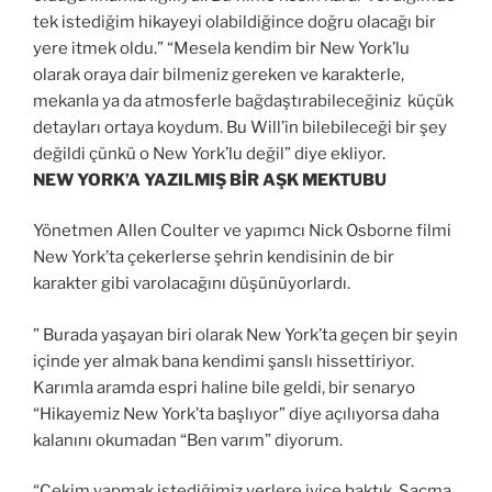
tek istediğim hikayeyi olabildiğince doğru olacağı bir
yere itmek oldu.” “Mesela kendim bir New York’lu
olarak oraya dair bilmeniz gereken ve karakterle,
mekanla ya da atmosferle bağdaştırabileceğiniz küçük
detayları ortaya koydum. Bu Will’in bilebileceği bir şey
değildi çünkü o New York’lu değil” diye ekliyor.
NEW YORK’A YAZILMIŞ BİR AŞK MEKTUBU
Yönetmen Allen Coulter ve yapımcı Nick Osborne filmi
New York’ta çekerlerse şehrin kendisinin de bir
karakter gibi varolacağını düşünüyorlardı.
” Burada yaşayan biri olarak New York’ta geçen bir şeyin
içinde yer almak bana kendimi şanslı hissettiriyor.
Karımla aramda espri haline bile geldi, bir senaryo
“Hikayemiz New York’ta başlıyor” diye açılıyorsa daha
kalanını okumadan “Ben varım” diyorum.
“Çekim yapmak istediğimiz yerlere iyice baktık. Saçma