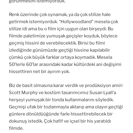
görünmesini istemiyorduk.”
Renk üzerinde çok oynamak, ya da çok stilize hale
getirmek istemiyorduk. “Hollywoodland” mesela çok
stilize idi ama bu o film için uygun olan birşeydi. Bu
filmde paletimize yumuşak geçişler koyduk, böylece
geçmiş hissini de verebilecektik. Birisi bu filmi
izlediğinde günümüzde geçtiği hissine kapılabilir
çümkü çok büyük farklar ortaya koymadık. Mesela
50’lerle 60’lar arasındaki kadar kültürdeki ani değişimi
hissettiren net bir ayırım yok.
Biz de basit olmasına karar verdik ve prodüksiyon amiri
Scott Murphy ve kostüm tasarımcımız Susan Lyall’a
herşeyi yumuşak bir tonda kullanmalarını söyledik.
Geçmişi ufak bir tozlanmayla aktarıp ama olayın geçtiği
günlere dönüldüüğünde farkı hissettirebilecek bir
dokunuş istedik. Çok hafif ve içsel bir his yaratıldı
filmde.