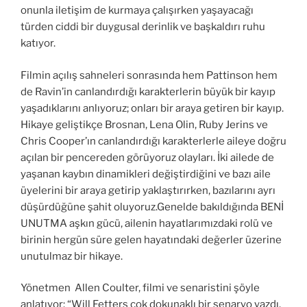
onunla iletişim de kurmaya çalışırken yaşayacağı
türden ciddi bir duygusal derinlik ve başkaldırı ruhu
katıyor.
Filmin açılış sahneleri sonrasında hem Pattinson hem
de Ravin’in canlandırdığı karakterlerin büyük bir kayıp
yaşadıklarını anlıyoruz; onları bir araya getiren bir kayıp.
Hikaye geliştikçe Brosnan, Lena Olin, Ruby Jerins ve
Chris Cooper’ın canlandırdığı karakterlerle aileye doğru
açılan bir pencereden görüyoruz olayları. İki ailede de
yaşanan kaybın dinamikleri değiştirdiğini ve bazı aile
üyelerini bir araya getirip yaklaştırırken, bazılarını ayrı
düşürdüğüne şahit oluyoruz.Genelde bakıldığında BENİ
UNUTMA aşkın gücü, ailenin hayatlarımızdaki rolü ve
birinin hergün süre gelen hayatındaki değerler üzerine
unutulmaz bir hikaye.
Yönetmen Allen Coulter, filmi ve senaristini şöyle
anlatıyor: “Will Fetters çok dokunaklı bir senaryo yazdı.