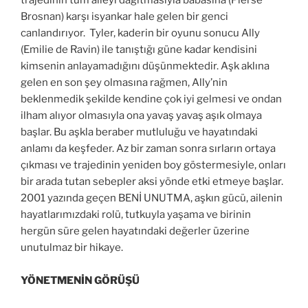
trajedinin tüm aileyi dağıtmasıyla babasına (Pierse
Brosnan) karşı isyankar hale gelen bir genci
canlandırıyor. Tyler, kaderin bir oyunu sonucu Ally
(Emilie de Ravin) ile tanıştığı güne kadar kendisini
kimsenin anlayamadığını düşünmektedir. Aşk aklına
gelen en son şey olmasına rağmen, Ally’nin
beklenmedik şekilde kendine çok iyi gelmesi ve ondan
ilham alıyor olmasıyla ona yavaş yavaş aşık olmaya
başlar. Bu aşkla beraber mutluluğu ve hayatındaki
anlamı da keşfeder. Az bir zaman sonra sırların ortaya
çıkması ve trajedinin yeniden boy göstermesiyle, onları
bir arada tutan sebepler aksi yönde etki etmeye başlar.
2001 yazında geçen BENİ UNUTMA, aşkın gücü, ailenin
hayatlarımızdaki rolü, tutkuyla yaşama ve birinin
hergün süre gelen hayatındaki değerler üzerine
unutulmaz bir hikaye.
YÖNETMENİN GÖRÜŞÜ