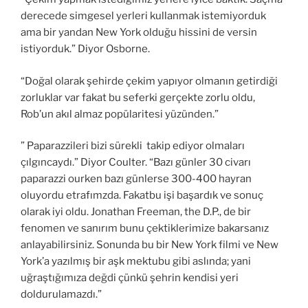
derecede simgesel yerleri kullanmak istemiyorduk
ama bir yandan New York olduğu hissini de versin
istiyorduk.” Diyor Osborne.
“Doğal olarak şehirde çekim yapıyor olmanın getirdiği
zorluklar var fakat bu seferki gerçekte zorlu oldu,
Rob’un akıl almaz popülaritesi yüzünden.”
” Paparazzileri bizi sürekli takip ediyor olmaları
çılgıncaydı.” Diyor Coulter. “Bazı günler 30 civarı
paparazzi ourken bazı günlerse 300-400 hayran
oluyordu etrafımzda. Fakatbu işi başardık ve sonuç
olarak iyi oldu. Jonathan Freeman, the D.P., de bir
fenomen ve sanırım bunu çektiklerimize bakarsanız
anlayabilirsiniz. Sonunda bu bir New York filmi ve New
York’a yazılmış bir aşk mektubu gibi aslında; yani
uğraştığımıza değdi çünkü şehrin kendisi yeri
doldurulamazdı.”