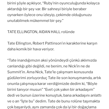
birini şöyle açıklıyor, “Ruby’nin oyunculuğunda kolayca
aktardığı bir şey var. Bir sahneyi biriyle beraber
oynarken öylece onu izleyip, çekimde olduğunuzu
unutabilmek mükemmel bir şey.”
TATE ELLINGTON, AIDAN HALL rolünde
Tate Ellington, Robert Pattinson’ın karakterine karşın
daha komik bir hava veriyor.
“Tate inandığımızın aksi yönündeydi çünkü aklımızda
canlandığı gibi değildi, ne benim, ne Nick’in ne de
Summit’in. Ama Nick, Tate’le çalışmam konusunda
güdülerimi zorluyorduç Tate ile son konuşmamda, artık
onunla çalışmaya karar verdiğimizde dedim ki, “Böyle
birini tanıyor musun” “Evet çok yakın bir arkadaşım”
dedi ve bunun üzerine konuştuk, bana arkadaşını anlattı
ve o an “İşte bu” dedim. Tate de bunu rolüne taşımakta
çok başarılydı, aynı zamanda çok da iyi bir doğaçlama