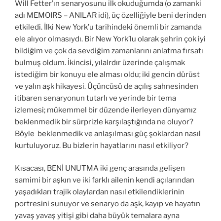
Will Fetter’ın senaryosunu ilk okuduğumda (o zamanki
adı MEMOIRS – ANILAR idi), üç özelliğiyle beni derinden
etkiledi. İlki New York’u tarihindeki önemli bir zamanda
ele alıyor olmasıydı. Bir New York’lu olarak şehrin çok iyi
bildiğim ve çok da sevdiğim zamanlarını anlatma fırsatı
bulmuş oldum. İkincisi, yılalrdır üzerinde çalışmak
istediğim bir konuyu ele alması oldu; iki gencin dürüst
ve yalın aşk hikayesi. Üçüncüsü de açılış sahnesinden
itibaren senaryonun tutarlı ve yerinde bir tema
izlemesi; mükemmel bir düzende ilerleyen dünyamız
beklenmedik bir sürprizle karşılaştığında ne oluyor?
Böyle beklenmedik ve anlaşılması güç şoklardan nasıl
kurtuluyoruz. Bu bizlerin hayatlarını nasıl etkiliyor?
Kısacası, BENİ UNUTMA iki genç arasında gelişen
samimi bir aşkın ve iki farklı ailenin kendi açılarından
yaşadıkları trajik olaylardan nasıl etkilendiklerinin
portresini sunuyor ve senaryo da aşk, kayıp ve hayatın
yavaş yavaş yitişi gibi daha büyük temalara ayna