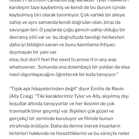
kardeşini taze kaybetmiş ve kendi de bu durum içinde
kaybolmuş biri olarak tanımlıyor. Çok varlıklı bir aileye
sahip ve aynı zamanda kendi doğruları olan, biraz da
savurgan biri. O yaşlarda çoğu gencin sahip olduğu bir
davranış stili var ve bu doğrultuda tanıdığı herkesten
daha iyi bildiğini sanan ve bunu kanıtlama ihtiyacı
duymayan bir yanı var.
else, but don’t feel the need to prove it in any way
whatsoever. Sonunda ona dolambaçlı bir yoldan da olsa
nasıl olgunlaşacağını öğretecek bir kızla tanışıyor.”
“Tipik aşk hikayelerinden değil” diyor Emilie de Ravin
(Ally Craig). “Tiki karakterimiz Tyler ve Ally, alışılmış dışı
koşullar altında tanışıyorlar ve her ikisinin de çok
travmatik birer geçmişi var. İlişkileri çok güzel ve
gerçekçi bir zeminde kuruluyor ve filmde bunun
etrafında örülüyor. Daha da derine inerek insanların
birbirleri hakkında ne hissettiklerini ve bu süreçte neler