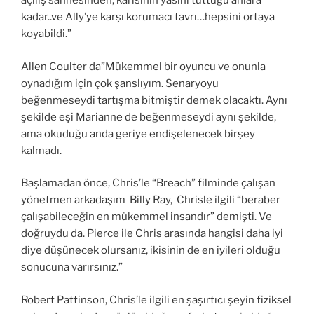
açılış sahnesinden, karısının yasını tuttuğu anlara
kadar..ve Ally’ye karşı korumacı tavrı…hepsini ortaya
koyabildi.”
Allen Coulter da”Mükemmel bir oyuncu ve onunla
oynadığım için çok şanslıyım. Senaryoyu
beğenmeseydi tartışma bitmiştir demek olacaktı. Aynı
şekilde eşi Marianne de beğenmeseydi aynı şekilde,
ama okuduğu anda geriye endişelenecek birşey
kalmadı.
Başlamadan önce, Chris’le “Breach” filminde çalışan
yönetmen arkadaşım Billy Ray, Chrisle ilgili “beraber
çalışabileceğin en mükemmel insandır” demişti. Ve
doğruydu da. Pierce ile Chris arasında hangisi daha iyi
diye düşünecek olursanız, ikisinin de en iyileri olduğu
sonucuna varırsınız.”
Robert Pattinson, Chris’le ilgili en şaşırtıcı şeyin fiziksel