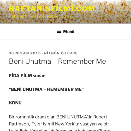
İçeriğe
HAFTANINFILMI.COM
geç
Haftanın filmini sizler için seçiyoruz…
Menü
YAYIM
30 NISAN 2010
(
NILGÜN ÖZCAN
)
TARIHI
Beni Unutma – Remember Me
FİDA FİLM sunar
“BENİ UNUTMA – REMEMBER ME”
KONU
Bir romantik dram olan BENİ UNUTMA’da Robert
Pattinson, Tyler isimli New York’ta yaşayan ve bir