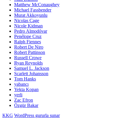
Matthew McConaughey
Michael Fassbender
Murat Akkoyunlu
Nicolas Cage
Nicole Kidman
Pedro Almodóvar
Penélope Cruz
Ralph Fiennes
Robert De Niro
Robert Pattinson
Russell Crowe
Ryan Reynolds
Samuel L. Jackson
Scarlett Johansson
Tom Hanks
yabancı
Yekta Kopan
yerli
Zac Efron
Özgür Bakar
KKG
WordPress gururla sunar