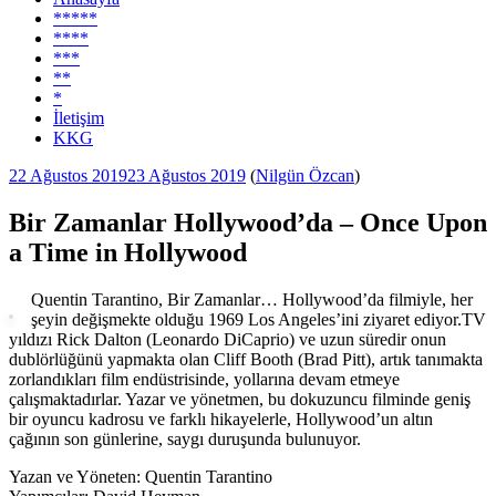
*****
****
***
**
*
İletişim
KKG
Yayım
22 Ağustos 2019
23 Ağustos 2019
(
Nilgün Özcan
)
tarihi
Bir Zamanlar Hollywood’da – Once Upon
a Time in Hollywood
Quentin Tarantino, Bir Zamanlar… Hollywood’da filmiyle, her
şeyin değişmekte olduğu 1969 Los Angeles’ini ziyaret ediyor.TV
yıldızı Rick Dalton (Leonardo DiCaprio) ve uzun süredir onun
dublörlüğünü yapmakta olan Cliff Booth (Brad Pitt), artık tanımakta
zorlandıkları film endüstrisinde, yollarına devam etmeye
çalışmaktadırlar. Yazar ve yönetmen, bu dokuzuncu filminde geniş
bir oyuncu kadrosu ve farklı hikayelerle, Hollywood’un altın
çağının son günlerine, saygı duruşunda bulunuyor.
Yazan ve Yöneten: Quentin Tarantino