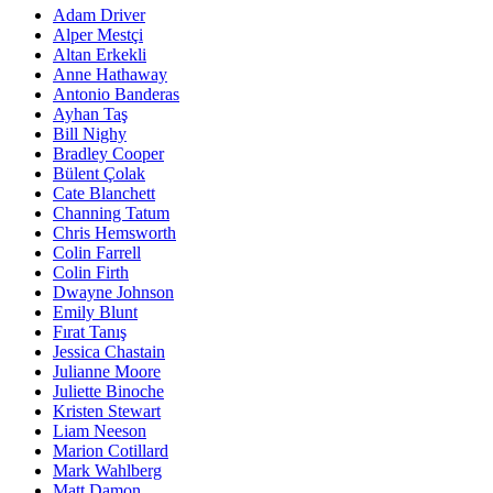
Adam Driver
Alper Mestçi
Altan Erkekli
Anne Hathaway
Antonio Banderas
Ayhan Taş
Bill Nighy
Bradley Cooper
Bülent Çolak
Cate Blanchett
Channing Tatum
Chris Hemsworth
Colin Farrell
Colin Firth
Dwayne Johnson
Emily Blunt
Fırat Tanış
Jessica Chastain
Julianne Moore
Juliette Binoche
Kristen Stewart
Liam Neeson
Marion Cotillard
Mark Wahlberg
Matt Damon