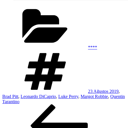
Kategoriler
****
Etiketler
23 Ağustos 2019
,
Brad Pitt
,
Leonardo DiCaprio
,
Luke Perry
,
Margot Robbie
,
Quentin
Tarantino
Yazı
Önceki
Yazı
gezinmesi