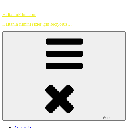
İçeriğe
geç
HaftanınFilmi.com
Haftanın filmini sizler için seçiyoruz…
Menü
Anasayfa