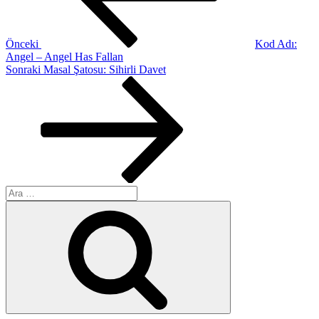
Önceki
Kod Adı:
Angel – Angel Has Fallan
Sonraki
Sonraki
Masal Şatosu: Sihirli Davet
Yazı
Ara:
Ara