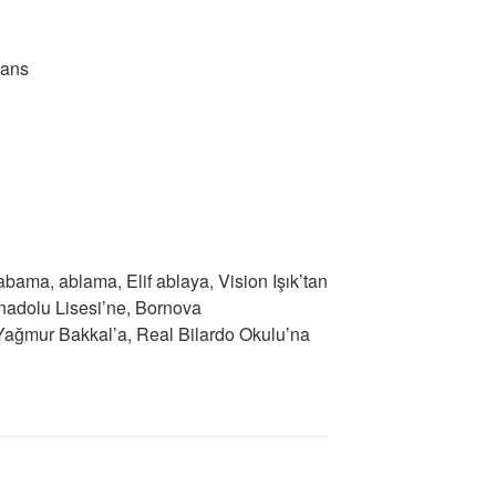
jans
bama, ablama, Elif ablaya, Vision Işık’tan
nadolu Lisesi’ne, Bornova
Yağmur Bakkal’a, Real Bilardo Okulu’na