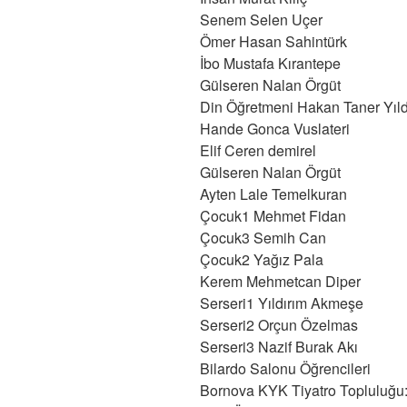
Senem Selen Uçer
Ömer Hasan Sahintürk
İbo Mustafa Kırantepe
Gülseren Nalan Örgüt
Din Öğretmeni Hakan Taner Yıld
Hande Gonca Vuslateri
Elif Ceren demirel
Gülseren Nalan Örgüt
Ayten Lale Temelkuran
Çocuk1 Mehmet Fidan
Çocuk3 Semih Can
Çocuk2 Yağız Pala
Kerem Mehmetcan Diper
Serseri1 Yıldırım Akmeşe
Serseri2 Orçun Özelmas
Serseri3 Nazif Burak Akı
Bilardo Salonu Öğrencileri
Bornova KYK Tiyatro Topluluğu