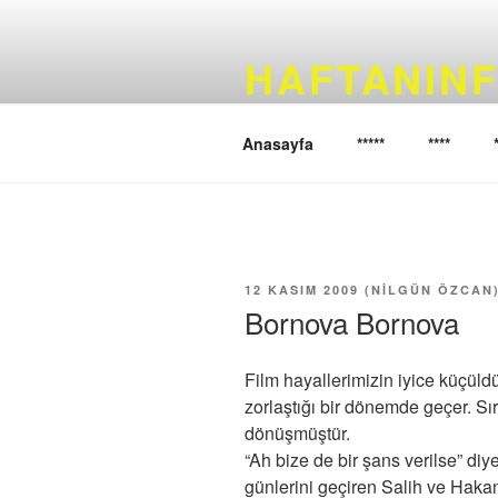
İçeriğe
geç
HAFTANINF
Haftanın filmini sizler için seçi
Anasayfa
*****
****
YAYIM
12 KASIM 2009
(
NILGÜN ÖZCAN
TARIHI
Bornova Bornova
Film hayallerimizin iyice küçül
zorlaştığı bir dönemde geçer. S
dönüşmüştür.
“Ah bize de bir şans verilse” di
günlerini geçiren Salih ve Hakan