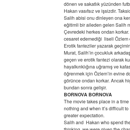
dönen ve sakatlık yüzünden futb
Hakan vasıfsız ve işsizdir. Taksi
Salih abisi onu dinleyen ona kend
eğitimli bir aileden gelen Salih 
Çevredeki herkes ondan korkar
cesaret edemediği liseli Özlem 
Erotik fanteziler yazarak geçimi
Murat, Salih’in çocukluk arkada
geçen ve erotik fantezi olarak kul
hayalkırıklığına uğramış ve kafas
öğrenmek için Özlem’in evine do
görünce ondan korkar. Ancak hiçbi
bundan sonra gelişir.
BORNOVA BORNOVA
The movie takes place in a tim
nothing and when it’s difficult 
greater expectation.
Salih and Hakan who spend their 
thinking we were given the chanc