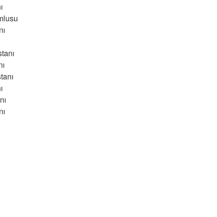
ı
mlusu
nı
tanı
nı
tanı
ı
nı
nı