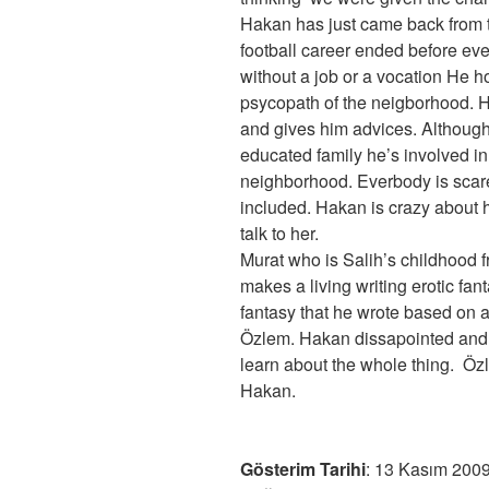
Hakan has just came back from t
football career ended before even
without a job or a vocation He hop
psycopath of the neigborhood. H
and gives him advices. Althoug
educated family he’s involved in 
neighborhood. Everbody is scare
included. Hakan is crazy about 
talk to her.
Murat who is Salih’s childhood 
makes a living writing erotic fan
fantasy that he wrote based on
Özlem. Hakan dissapointed and
learn about the whole thing. Ö
Hakan.
Gösterim Tarihi
: 13 Kasım 200