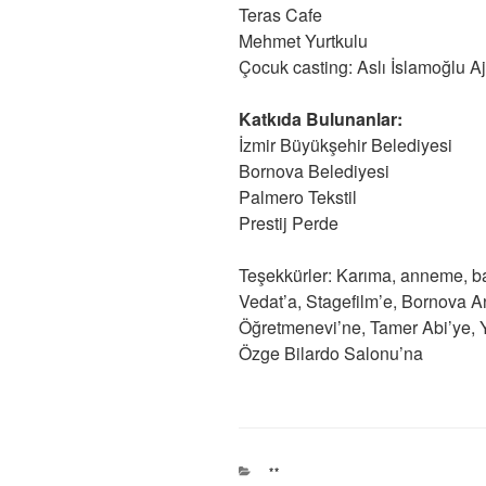
Teras Cafe
Mehmet Yurtkulu
Çocuk casting: Aslı İslamoğlu A
Katkıda Bulunanlar:
İzmir Büyükşehir Belediyesi
Bornova Belediyesi
Palmero Tekstil
Prestij Perde
Teşekkürler: Karıma, anneme, ba
Vedat’a, Stagefilm’e, Bornova A
Öğretmenevi’ne, Tamer Abi’ye, 
Özge Bilardo Salonu’na
KATEGORILER
**