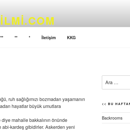
ILMI.COM
yoruz…
***
**
*
İletişim
KKG
)
Ara:
düğü, ruh sağlığımızı bozmadan yaşamanın
<< BU HAFTAN
ıradan hayatlar büyük umutlara
Backrooms
ye diye mahalle bakkalının önünde
 abi-kardeş gibidirler. Askerden yeni