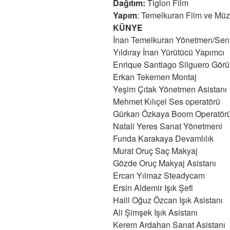
Dağıtım:
Tiglon Film
Yapım
: Temelkuran Film ve Müz
KÜNYE
İnan Temelkuran Yönetmen/Sena
Yıldıray İnan Yürütücü Yapımcı
Enrique Santiago Silguero Gör
Erkan Tekemen Montaj
Yeşim Çıtak Yönetmen Asistanı
Mehmet Kılıçel Ses operatörü
Gürkan Özkaya Boom Operatör
Natali Yeres Sanat Yönetmeni
Funda Karakaya Devamlılık
Murat Oruç Saç Makyaj
Gözde Oruç Makyaj Asistanı
Ercan Yılmaz Steadycam
Ersin Aldemir Işık Şefi
Halil Oğuz Özcan Işık Asistanı
Ali Şimşek Işık Asistanı
Kerem Ardahan Sanat Asistanı