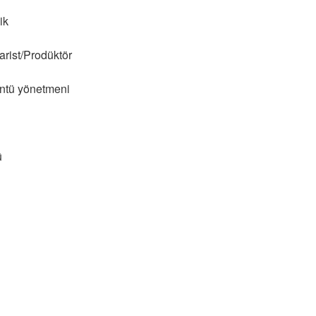
ik
rist/Prodüktör
üntü yönetmeni
ü