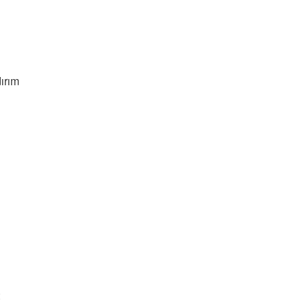
ırım
: