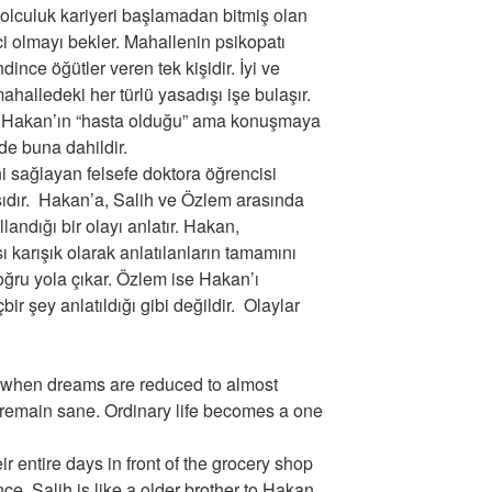
olculuk kariyeri başlamadan bitmiş olan
ci olmayı bekler. Mahallenin psikopatı
ince öğütler veren tek kişidir. İyi ve
mahalledeki her türlü yasadışı işe bulaşır.
. Hakan’ın “hasta olduğu” ama konuşmaya
de buna dahildir.
ni sağlayan felsefe doktora öğrencisi
şıdır. Hakan’a, Salih ve Özlem arasında
landığı bir olayı anlatır. Hakan,
ı karışık olarak anlatılanların tamamını
ğru yola çıkar. Özlem ise Hakan’ı
r şey anlatıldığı gibi değildir. Olaylar
e when dreams are reduced to almost
to remain sane. Ordinary life becomes a one
entire days in front of the grocery shop
e. Salih is like a older brother to Hakan.