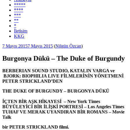
*****
****
***
**
*
İletişim
KKG
Yayım
7 Mayıs 2015
7 Mayıs 2015
(
Nilgün Özcan
)
tarihi
Burgonya Dükü – The Duke of Burgundy
BERBERIAN SOUND STUDIO, KATALIN VARGA ve
BJORK: BIOPHILIA LIVE FİLMLERİNİN YÖNETMENİ
PETER STRICKLAND’DEN
THE DUKE OF BURGUNDY – BURGONYA DÜKÜ
İÇTEN BİR AŞK HİKAYESİ – New York Times
BÜYÜLEYİCİ BİR İLİŞKİ PORTRESİ – Los Angeles Times
TUHAF VE MERAK UYANDIRAN BİR ROMANS – Movie
Talk
bir PETER STRICKLAND filmi.