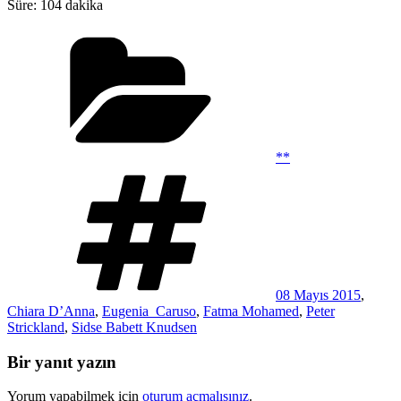
Süre: 104 dakika
Kategoriler
**
Etiketler
08 Mayıs 2015
,
Chiara D’Anna
,
Eugenia_Caruso
,
Fatma Mohamed
,
Peter
Strickland
,
Sidse Babett Knudsen
Bir yanıt yazın
Yorum yapabilmek için
oturum açmalısınız
.