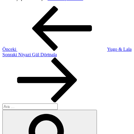
Yazı
Önceki
Yazı
gezinmesi
Önceki
Yugo & Lala
Sonraki
Sonraki
Niyazi Gül Dörtnala
Yazı
Ara:
Ara