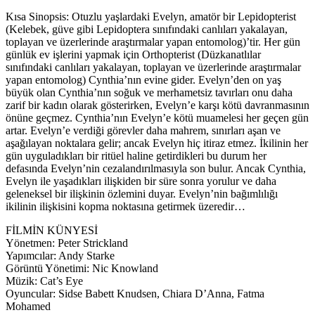
Kısa Sinopsis: Otuzlu yaşlardaki Evelyn, amatör bir Lepidopterist
(Kelebek, güve gibi Lepidoptera sınıfındaki canlıları yakalayan,
toplayan ve üzerlerinde araştırmalar yapan entomolog)’tir. Her gün
günlük ev işlerini yapmak için Orthopterist (Düzkanatlılar
sınıfındaki canlıları yakalayan, toplayan ve üzerlerinde araştırmalar
yapan entomolog) Cynthia’nın evine gider. Evelyn’den on yaş
büyük olan Cynthia’nın soğuk ve merhametsiz tavırları onu daha
zarif bir kadın olarak gösterirken, Evelyn’e karşı kötü davranmasının
önüne geçmez.
Cynthia’nın Evelyn’e kötü muamelesi her geçen gün
artar. Evelyn’e verdiği görevler daha mahrem, sınırları aşan ve
aşağılayan noktalara gelir; ancak Evelyn hiç itiraz etmez. İkilinin her
gün uyguladıkları bir ritüel haline getirdikleri bu durum her
defasında Evelyn’nin cezalandırılmasıyla son bulur. Ancak Cynthia,
Evelyn ile yaşadıkları ilişkiden bir süre sonra yorulur ve daha
geleneksel bir ilişkinin özlemini duyar. Evelyn’nin bağımlılığı
ikilinin ilişkisini kopma noktasına getirmek üzeredir…
FİLMİN KÜNYESİ
Yönetmen: Peter Strickland
Yapımcılar: Andy Starke
Görüntü Yönetimi: Nic Knowland
Müzik: Cat’s Eye
Oyuncular: Sidse Babett Knudsen, Chiara D’Anna, Fatma
Mohamed