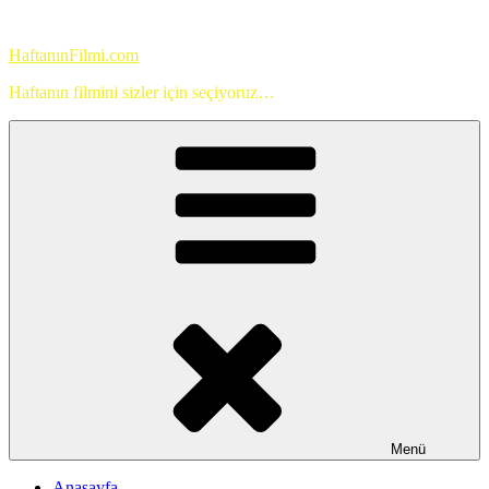
İçeriğe
geç
HaftanınFilmi.com
Haftanın filmini sizler için seçiyoruz…
Menü
Anasayfa