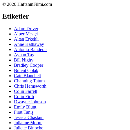
©
2026 HaftanınFilmi.com
Etiketler
Adam Driver
Alper Mestçi
Altan Erkekli
Anne Hathaway
Antonio Banderas
Ayhan Taş
Bill Nighy
Bradley Cooper
Bülent Çolak
Cate Blanchett
Channing Tatum
Chris Hemsworth
Colin Farrell
Colin Firth
Dwayne Johnson
Emily Blunt
Fırat Tanış
Jessica Chastain
Julianne Moore
Juliette Binoche