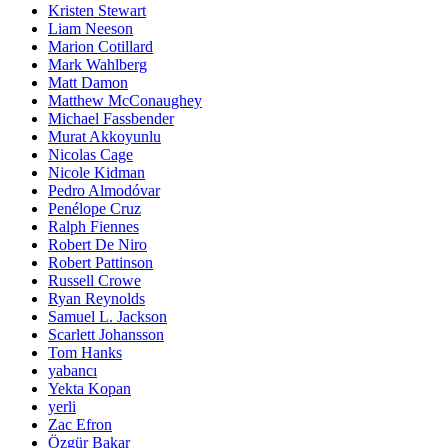
Kristen Stewart
Liam Neeson
Marion Cotillard
Mark Wahlberg
Matt Damon
Matthew McConaughey
Michael Fassbender
Murat Akkoyunlu
Nicolas Cage
Nicole Kidman
Pedro Almodóvar
Penélope Cruz
Ralph Fiennes
Robert De Niro
Robert Pattinson
Russell Crowe
Ryan Reynolds
Samuel L. Jackson
Scarlett Johansson
Tom Hanks
yabancı
Yekta Kopan
yerli
Zac Efron
Özgür Bakar