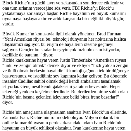
Block Richie’nin güçlü tavrı ve zekasından son derece etkilenir ve
ona tüm sırlarını vereceğine söz verir. FBI Richie’yi Block’u
yakalatmaya zorlamaya başlar. Richie hayatının en büyük kumarını
oynamaya başlayacaktır ve artık karşısında bir değil iki büyük güç
vardır.
Büyük Kumar’ın konusuyla ilgili olarak yönetmen Brad Furman
“Yeni Amerikan rüyası bu, teknoloji dünyanın her noktasına hızlıca
ulaşmamızı sağlıyor, bu erişim de hayallerin ötesine geçmeyi
sağlıyor. Gençler bu sıralar herşeyin çok hızlı olmasını istiyorlar,
özellikle de paranın.” diyor.
Richie karakterine hayat veren Justin Timberlake “Amerikan rüyası
“ünlü ve zengin olmak” demek diyor ve ekliyor “hızlı yoldan zengin
ve ünlü olmak herkesin hayalidir. Teknoloji çağında tek bir düğmeye
basıyorsunuz ve istediğiniz şey kapınıza kadar geliyor. Bu dönemde
insanlar Cadillac sahibi olmak değil kendi arabalarını tasarlamak
istiyorlar. Genç nesil kendi galaksisini yaratma hevesinde. Hepsi
tekerleği yeniden keşfetme derdinde. Bu dertlerden birine sahip olan
Richie’nin başına gelenleri izleyince belki biraz frene basarlar!”
diyor.
Richie’nin amaçlarına ulaşmasının anahtarı Ivan Block’un ellerinde.
Zamanla Ivan, Richie’nin rol modeli oluyor. Milyon dolarlık bir
online kumar dünyasının perde arkasındaki adam Ivan Richie’nin
hayatının en büyük tehlikesi olacaktır. Ivan karakterine hayat veren