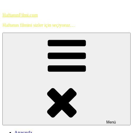
İçeriğe
geç
HaftanınFilmi.com
Haftanın filmini sizler için seçiyoruz…
Menü
Anasayfa