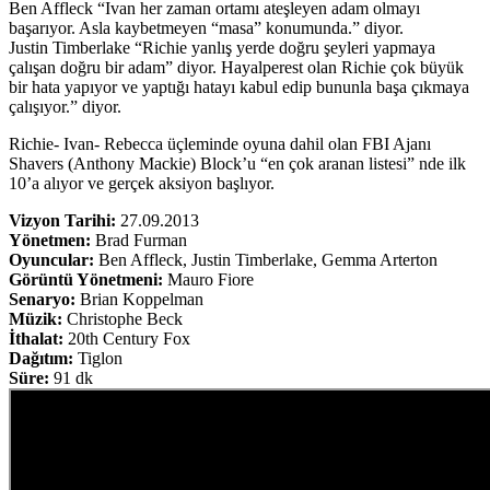
Ben Affleck “Ivan her zaman ortamı ateşleyen adam olmayı
başarıyor. Asla kaybetmeyen “masa” konumunda.” diyor.
Justin Timberlake “Richie yanlış yerde doğru şeyleri yapmaya
çalışan doğru bir adam” diyor. Hayalperest olan Richie çok büyük
bir hata yapıyor ve yaptığı hatayı kabul edip bununla başa çıkmaya
çalışıyor.” diyor.
Richie- Ivan- Rebecca üçleminde oyuna dahil olan FBI Ajanı
Shavers (Anthony Mackie) Block’u “en çok aranan listesi” nde ilk
10’a alıyor ve gerçek aksiyon başlıyor.
Vizyon Tarihi:
27.09.2013
Yönetmen:
Brad Furman
Oyuncular:
Ben Affleck, Justin Timberlake, Gemma Arterton
Görüntü Yönetmeni:
Mauro Fiore
Senaryo:
Brian Koppelman
Müzik:
Christophe Beck
İthalat:
20th Century Fox
Dağıtım:
Tiglon
Süre:
91 dk