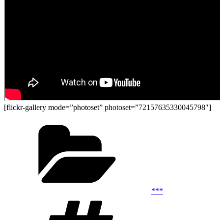
[flickr-gallery mode=”photoset” photoset=”72157635330045798″]
Kategoriler
***
Etiketler