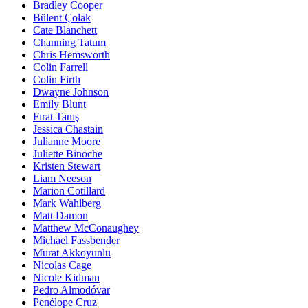
Bradley Cooper
Bülent Çolak
Cate Blanchett
Channing Tatum
Chris Hemsworth
Colin Farrell
Colin Firth
Dwayne Johnson
Emily Blunt
Fırat Tanış
Jessica Chastain
Julianne Moore
Juliette Binoche
Kristen Stewart
Liam Neeson
Marion Cotillard
Mark Wahlberg
Matt Damon
Matthew McConaughey
Michael Fassbender
Murat Akkoyunlu
Nicolas Cage
Nicole Kidman
Pedro Almodóvar
Penélope Cruz