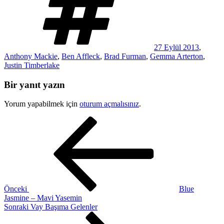
27 Eylül 2013
,
Anthony Mackie
,
Ben Affleck
,
Brad Furman
,
Gemma Arterton
,
Justin Timberlake
Bir yanıt yazın
Yorum yapabilmek için
oturum açmalısınız
.
Yazı
Önceki
Yazı
gezinmesi
Önceki
Blue
Jasmine – Mavi Yasemin
Sonraki
Sonraki
Vay Başıma Gelenler
Yazı