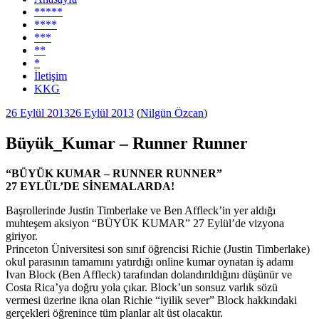
*****
****
***
**
*
İletişim
KKG
Yayım
26 Eylül 2013
26 Eylül 2013
(
Nilgün Özcan
)
tarihi
Büyük_Kumar – Runner Runner
“BÜYÜK KUMAR – RUNNER RUNNER”
27 EYLÜL’DE SİNEMALARDA!
Başrollerinde Justin Timberlake ve Ben Affleck’in yer aldığı
muhteşem aksiyon “BÜYÜK KUMAR” 27 Eylül’de vizyona
giriyor.
Princeton Üniversitesi son sınıf öğrencisi Richie (Justin Timberlake)
okul parasının tamamını yatırdığı online kumar oynatan iş adamı
Ivan Block (Ben Affleck) tarafından dolandırıldığını düşünür ve
Costa Rica’ya doğru yola çıkar. Block’un sonsuz varlık sözü
vermesi üzerine ikna olan Richie “iyilik sever” Block hakkındaki
gerçekleri öğrenince tüm planlar alt üst olacaktır.