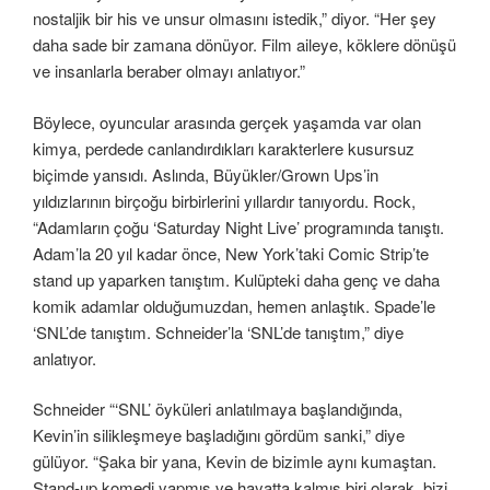
nostaljik bir his ve unsur olmasını istedik,” diyor. “Her şey
daha sade bir zamana dönüyor. Film aileye, köklere dönüşü
ve insanlarla beraber olmayı anlatıyor.”
Böylece, oyuncular arasında gerçek yaşamda var olan
kimya, perdede canlandırdıkları karakterlere kusursuz
biçimde yansıdı. Aslında, Büyükler/Grown Ups’in
yıldızlarının birçoğu birbirlerini yıllardır tanıyordu. Rock,
“Adamların çoğu ‘Saturday Night Live’ programında tanıştı.
Adam’la 20 yıl kadar önce, New York’taki Comic Strip’te
stand up yaparken tanıştım. Kulüpteki daha genç ve daha
komik adamlar olduğumuzdan, hemen anlaştık. Spade’le
‘SNL’de tanıştım. Schneider’la ‘SNL’de tanıştım,” diye
anlatıyor.
Schneider “‘SNL’ öyküleri anlatılmaya başlandığında,
Kevin’in silikleşmeye başladığını gördüm sanki,” diye
gülüyor. “Şaka bir yana, Kevin de bizimle aynı kumaştan.
Stand-up komedi yapmış ve hayatta kalmış biri olarak, bizi