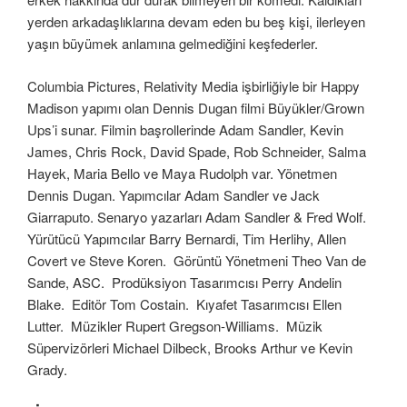
yerden arkadaşlıklarına devam eden bu beş kişi, ilerleyen
yaşın büyümek anlamına gelmediğini keşfederler.
Columbia Pictures, Relativity Media işbirliğiyle bir Happy
Madison yapımı olan Dennis Dugan filmi Büyükler/Grown
Ups’i sunar. Filmin başrollerinde Adam Sandler, Kevin
James, Chris Rock, David Spade, Rob Schneider, Salma
Hayek, Maria Bello ve Maya Rudolph var. Yönetmen
Dennis Dugan. Yapımcılar Adam Sandler ve Jack
Giarraputo. Senaryo yazarları Adam Sandler & Fred Wolf.
Yürütücü Yapımcılar Barry Bernardi, Tim Herlihy, Allen
Covert ve Steve Koren. Görüntü Yönetmeni Theo Van de
Sande, ASC. Prodüksiyon Tasarımcısı Perry Andelin
Blake. Editör Tom Costain. Kıyafet Tasarımcısı Ellen
Lutter. Müzikler Rupert Gregson-Williams. Müzik
Süpervizörleri Michael Dilbeck, Brooks Arthur ve Kevin
Grady.