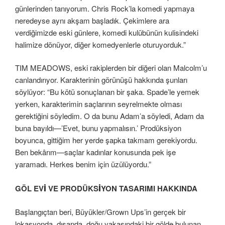
günlerinden tanıyorum. Chris Rock’la komedi yapmaya
neredeyse aynı akşam başladık. Çekimlere ara
verdiğimizde eski günlere, komedi kulübünün kulisindeki
halimize dönüyor, diğer komedyenlerle oturuyorduk.”
TIM MEADOWS, eski rakiplerden bir diğeri olan Malcolm’u
canlandırıyor. Karakterinin görünüşü hakkında şunları
söylüyor: “Bu kötü sonuçlanan bir şaka. Spade’le yemek
yerken, karakterimin saçlarının seyrelmekte olması
gerektiğini söyledim. O da bunu Adam’a söyledi, Adam da
buna bayıldı—’Evet, bunu yapmalısın.’ Prodüksiyon
boyunca, gittiğim her yerde şapka takmam gerekiyordu.
Ben bekârım—saçlar kadınlar konusunda pek işe
yaramadı. Herkes benim için üzülüyordu.”
GÖL EVİ VE PRODÜKSİYON TASARIMI HAKKINDA
Başlangıçtan beri, Büyükler/Grown Ups’in gerçek bir
lokasyonda, dışarıda, doğu yakasındaki bir gölde bulunan