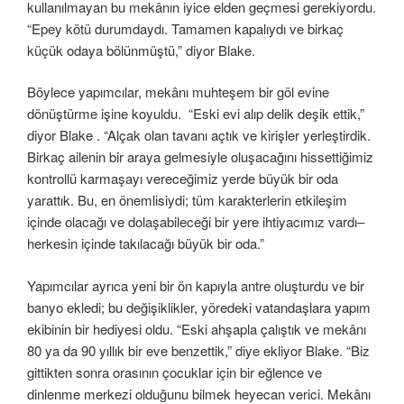
kullanılmayan bu mekânın iyice elden geçmesi gerekiyordu.
“Epey kötü durumdaydı. Tamamen kapalıydı ve birkaç
küçük odaya bölünmüştü,” diyor Blake.
Böylece yapımcılar, mekânı muhteşem bir göl evine
dönüştürme işine koyuldu. “Eski evi alıp delik deşik ettik,”
diyor Blake . “Alçak olan tavanı açtık ve kirişler yerleştirdik.
Birkaç ailenin bir araya gelmesiyle oluşacağını hissettiğimiz
kontrollü karmaşayı vereceğimiz yerde büyük bir oda
yarattık. Bu, en önemlisiydi; tüm karakterlerin etkileşim
içinde olacağı ve dolaşabileceği bir yere ihtiyacımız vardı–
herkesin içinde takılacağı büyük bir oda.”
Yapımcılar ayrıca yeni bir ön kapıyla antre oluşturdu ve bir
banyo ekledi; bu değişiklikler, yöredeki vatandaşlara yapım
ekibinin bir hediyesi oldu. “Eski ahşapla çalıştık ve mekânı
80 ya da 90 yıllık bir eve benzettik,” diye ekliyor Blake. “Biz
gittikten sonra orasının çocuklar için bir eğlence ve
dinlenme merkezi olduğunu bilmek heyecan verici. Mekânı