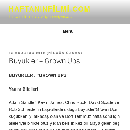
İçeriğe
HAFTANINFILMI.COM
geç
Haftanın filmini sizler için seçiyoruz…
Menü
YAYIM
13 AĞUSTOS 2010
(
NILGÜN ÖZCAN
)
TARIHI
Büyükler – Grown Ups
BÜYÜKLER / “GROWN UPS”
Yapım Bilgileri
Adam Sandler, Kevin James, Chris Rock, David Spade ve
Rob Schneider’ın başrollerde olduğu Büyükler/Grown Ups,
küçükken iyi arkadaş olan ve Dört Temmuz hafta sonu için
aileleriyle birlikte otuz yıldan beri ilk kez bir araya gelen beş
erkek hakkında dur durak bilmeyen bir komedi. Kaldıkları