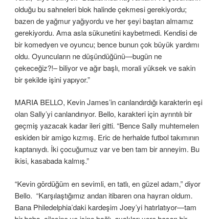
olduğu bu sahneleri blok halinde çekmesi gerekiyordu;
bazen de yağmur yağıyordu ve her şeyi baştan almamız
gerekiyordu. Ama asla sükunetini kaybetmedi. Kendisi de
bir komedyen ve oyuncu; bence bunun çok büyük yardımı
oldu. Oyuncuların ne düşündüğünü—bugün ne
çekeceğiz?!– biliyor ve ağır başlı, morali yüksek ve sakin
bir şekilde işini yapıyor.”
MARIA BELLO, Kevin James’in canlandırdığı karakterin eşi
olan Sally’yi canlandırıyor. Bello, karakteri için ayrıntılı bir
geçmiş yazacak kadar ileri gitti. “Bence Sally muhtemelen
eskiden bir amigo kızmış. Eric de herhalde futbol takımının
kaptanıydı. İki çocuğumuz var ve ben tam bir anneyim. Bu
ikisi, kasabada kalmış.”
“Kevin gördüğüm en sevimli, en tatlı, en güzel adam,” diyor
Bello. “Karşılaştığımız andan itibaren ona hayran oldum.
Bana Philedelphia’daki kardeşim Joey’yi hatırlatıyor—tam
bir baba, ailesine ve işine bağlı, ayakları yere basan bir