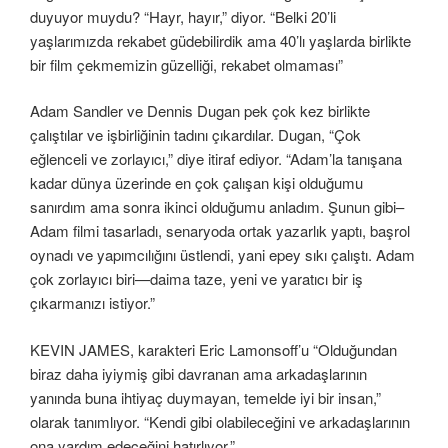
duyuyor muydu? “Hayr, hayır,” diyor. “Belki 20’li
yaşlarımızda rekabet güdebilirdik ama 40’lı yaşlarda birlikte
bir film çekmemizin güzelliği, rekabet olmaması”
Adam Sandler ve Dennis Dugan pek çok kez birlikte
çalıştılar ve işbirliğinin tadını çıkardılar. Dugan, “Çok
eğlenceli ve zorlayıcı,” diye itiraf ediyor. “Adam’la tanışana
kadar dünya üzerinde en çok çalışan kişi olduğumu
sanırdım ama sonra ikinci olduğumu anladım. Şunun gibi–
Adam filmi tasarladı, senaryoda ortak yazarlık yaptı, başrol
oynadı ve yapımcılığını üstlendi, yani epey sıkı çalıştı. Adam
çok zorlayıcı biri—daima taze, yeni ve yaratıcı bir iş
çıkarmanızı istiyor.”
KEVIN JAMES, karakteri Eric Lamonsoff’u “Olduğundan
biraz daha iyiymiş gibi davranan ama arkadaşlarının
yanında buna ihtiyaç duymayan, temelde iyi bir insan,”
olarak tanımlıyor. “Kendi gibi olabileceğini ve arkadaşlarının
ona yardım edeceğini hatırlıyor.”