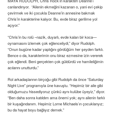
MAYA RUDOLPH, Chris Rock’ın karakteri Deanne’i
canlandırıyor. “Ailenin ekmeğini kazanan o, yani evi çekip
çevirmek ve iki çocukla Deanne’in annesine bakmak
Chris’in karakterine kalıyor. Bu, evde biraz gerilime yol
açıyor.”
“Chris’in bu rolü –nazik, duyarlı, evde kalan bir koca—
oynamasını izlemek çok eğlenceliydi,” diyor Rudolph.
“Onun bugüne kadar yaptığını gördüğüm her şeyden farklı.
Bence o da, karakterimin onu biraz ezmesine izin vererek
çok eğlendi. Beni gerçekten çok güldürdü ve hamileliğimin
acılarını unutturdu.”
Rol arkadaşlarının birçoğu gibi Rudolph da önce “Saturday
Night Live” programıyla üne kavuştu. “Hepimiz bir aile gibi
olduğumuzu hissediyoruz çünkü aynı kulübe üyeyiz,” diyor.
“Ben daha sonra katıldım ama önemi yok; aynı ailenin farklı
bir kuşağındanım. Hepimiz Lorne Michaels’ın çocuklarıyız;
bu da hayat boyu bağlıyız demek.”