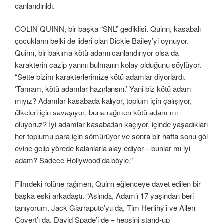
canlandırıldı.
COLIN QUINN, bir başka “SNL” gediklisi. Quinn, kasabalı
çocukların belki de lideri olan Dickie Bailey’yi oynuyor.
Quinn, bir bakıma kötü adamı canlandırıyor olsa da
karakterin cazip yanını bulmanın kolay olduğunu söylüyor.
“Sette bizim karakterlerimize kötü adamlar diyorlardı.
‘Tamam, kötü adamlar hazırlansın.’ Yani biz kötü adam
mıyız? Adamlar kasabada kalıyor, toplum için çalışıyor,
ülkeleri için savaşıyor; buna rağmen kötü adam mı
oluyoruz? İyi adamlar kasabadan kaçıyor, içinde yaşadıkları
her toplumu para için sömürüyor ve sonra bir hafta sonu göl
evine gelip yörede kalanlarla alay ediyor—bunlar mı iyi
adam? Sadece Hollywood’da böyle.”
Filmdeki rolüne rağmen, Quinn eğlenceye davet edilen bir
başka eski arkadaştı. “Aslında, Adam’ı 17 yaşından beri
tanıyorum. Jack Giarraputo’yu da, Tim Herlihy’i ve Allen
Covert’ı da, David Spade’i de – hepsini stand-up