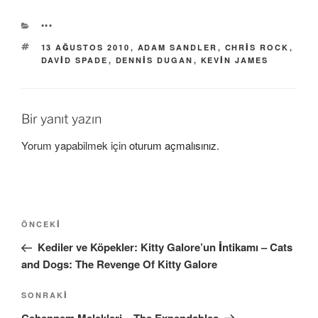
KATEGORILER
***
ETIKETLER
13 AĞUSTOS 2010
,
ADAM SANDLER
,
CHRIS ROCK
,
DAVID SPADE
,
DENNIS DUGAN
,
KEVIN JAMES
Bir yanıt yazın
Yorum yapabilmek için
oturum açmalısınız
.
Yazı
Önceki
ÖNCEKI
gezinmesi
Yazı
Kediler ve Köpekler: Kitty Galore’un İntikamı – Cats
and Dogs: The Revenge Of Kitty Galore
Sonraki
SONRAKI
Yazı
Cehennem Melekleri – The Expendables