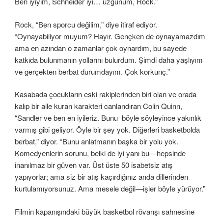
Ben iyiyim, Schneider iyi… üzgünüm, Rock.”
Rock, “Ben sporcu değilim,” diye itiraf ediyor.
“Oynayabiliyor muyum? Hayır. Gençken de oynayamazdım
ama en azından o zamanlar çok oynardım, bu sayede
katkıda bulunmanın yollarını bulurdum. Şimdi daha yaşlıyım
ve gerçekten berbat durumdayım. Çok korkunç.”
Kasabada çocukların eski rakiplerinden biri olan ve orada
kalıp bir aile kuran karakteri canlandıran Colin Quinn,
“Sandler ve ben en iyileriz. Bunu böyle söyleyince yakınlık
varmış gibi geliyor. Öyle bir şey yok. Diğerleri basketbolda
berbat,” diyor. “Bunu anlatmanın başka bir yolu yok.
Komedyenlerin sorunu, belki de iyi yanı bu—hepsinde
inanılmaz bir güven var. Üst üste 50 isabetsiz atış
yapıyorlar; ama siz bir atış kaçırdığınız anda dillerinden
kurtulamıyorsunuz. Ama mesele değil—işler böyle yürüyor.”
Filmin kapanışındaki büyük basketbol rövanşı sahnesine