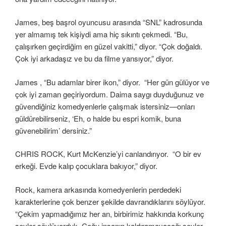
James, beş başrol oyuncusu arasında “SNL” kadrosunda
yer almamış tek kişiydi ama hiç sıkıntı çekmedi. “Bu,
çalışırken geçirdiğim en güzel vakitti,” diyor. “Çok doğaldı.
Çok iyi arkadaşız ve bu da filme yansıyor,” diyor.
James , “Bu adamlar birer ikon,” diyor. “Her gün gülüyor ve
çok iyi zaman geçiriyordum. Daima saygı duyduğunuz ve
güvendiğiniz komedyenlerle çalışmak istersiniz—onları
güldürebilirseniz, ‘Eh, o halde bu espri komik, buna
güvenebilirim’ dersiniz.”
CHRIS ROCK, Kurt McKenzie’yi canlandırıyor. “O bir ev
erkeği. Evde kalıp çocuklara bakıyor,” diyor.
Rock, kamera arkasında komedyenlerin perdedeki
karakterlerine çok benzer şekilde davrandıklarını söylüyor.
“Çekim yapmadığımız her an, birbirimiz hakkında korkunç
şeyler söylüyorduk. Çoğu insanın kaldıramayacağı şeyler.