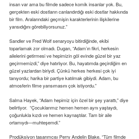
insan var ama bu filmde sadece komik insanlar yok. Bu,
gerçekten eski dostların canlandırdığı eski dostlar hakkında
bir film. Aralarındaki geçmişin karakterlerinin ilişkilerine
yansıdığını görebiliyorsunuz.”
Sandler ve Fred Wolf senaryoyu bitirdiğinde, ekibi
toparlamak zor olmadı. Dugan, “Adam’ın fikri, herkesin
ailelerini getirmesi ve hepimizin göl evinde güzel bir yaz
geçirmemizdi,” diye hatırlıyor. Bu, hayatımda geçirdiğim en
güzel yazlardan biriydi. Çünkü herkes herkesi çok iyi
tanıyordu; harika bir partiye katılmak gibiydi. Adam, bu
atmosferin filme yansımasını çok istiyordu.”
Salma Hayek, “Adam hepimiz için özel bir şey yarattı,” diye
belirtiyor. “Çocuklarımız hemen hemen aynı yaştaydı,
çoğunlukla kızdı ve hemen kaynaştılar. Tam bir aile
ortamıydı—muhteşemdi.”
Prodüksiyon tasarımcısı Perry Andelin Blake, “Tüm filmde