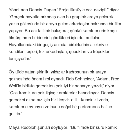
Yönetmen Dennis Dugan “Proje tümüyle çok cazipti,” diyor.
“Gerçek hayatta arkadaş olan bu grup bir araya gelerek,
yazın göl evinde bir araya gelen arkadaşlar hakkında bir film
yapıyor. Bu acı-tatlı bir buluşma; çünkü karakterlerin koçu
ölmüş; ama birbirlerini gördükleri için de mutlular.
Hayatlarındaki bir geçiş anında, birbirlerinin aileleriyle—
kendileri, eşleri, kız arkadaşları, çocukları ve köpekleri—
tanışıyorlar.”
Öyküde yatan şirinlik, yıldızlar kadrosunun bir araya
gelmesinde önemli rol oynadı. Rob Schneider, “Adam, Fred
Wolf’la birlikte gerçekten çok iyi bir senaryo yazdı,” diyor.
“Çok komik ve çok ilginç karakterler barındırıyor. Dennis
gerçekçi olmamız için bizi teşvik etti—kendinizi verin,
karakterle oynayın ve bunu doğal bir performans haline
getirin.”
Maya Rudolph şunları söylüyor: “Bu filmde bir sürü komik