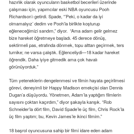
hazırlık olarak oyuncuların basketbol becerileri üzerinde
çalışması için, yapımcılar eski NBA oyuncusu Pooh
Richardson’ı getirdi. Spade, “’Peki, o kadar da iyi
olmamalıyız’ dedim ve Pooh’la birlikte koşturup
eğleneceğimizi sandım,” diyor. “Ama adam gelir gelmez
bize hareket öğretmeye başladı. 45 derece dönüş,
sektirmeli pas, etrafında dönmek, topu alttan geçirmek, ters
turnike; ne varsa çalıştık. Eğlenceliydi—18 kadar hareket
öğrendik. Daha iyiye gitmedik ama çok havalı
görünüyorduk.”
Tüm yeteneklerin dengelenmesi ve filmin hayata geçirilmesi
görevi, deneyimli bir Happy Madison emekçisi olan Dennis
Dugan’a düşüyordu. Yönetmen, Adam’la yaptığım filmlerin
sayısını çoktan kaçırdım,” diyor şakayla karışık. “Rob
Schneider’la dört film, David Spade’le üç film, Chris Rock’la
üç film yaptım; bu, Kevin James’le ikinci filmim.”
18 başrol oyuncusuna sahip bir filmi idare eden adam