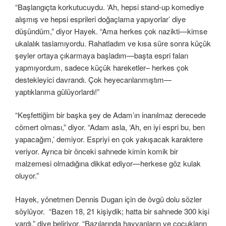
“Başlangıçta korkutucuydu. ‘Ah, hepsi stand-up komediye
alışmış ve hepsi esprileri doğaçlama yapıyorlar’ diye
düşündüm,” diyor Hayek. “Ama herkes çok nazikti—kimse
ukalalık taslamıyordu. Rahatladım ve kısa süre sonra küçük
şeyler ortaya çıkarmaya başladım—başta espri falan
yapmıyordum, sadece küçük hareketler– herkes çok
destekleyici davrandı. Çok heyecanlanmıştım—
yaptıklarıma gülüyorlardı!”
“Keşfettiğim bir başka şey de Adam’ın inanılmaz derecede
cömert olması,” diyor. “Adam asla, ‘Ah, en iyi espri bu, ben
yapacağım,’ demiyor. Espriyi en çok yakışacak karaktere
veriyor. Ayrıca bir önceki sahnede kimin komik bir
malzemesi olmadığına dikkat ediyor—herkese göz kulak
oluyor.”
Hayek, yönetmen Dennis Dugan için de övgü dolu sözler
söylüyor. “Bazen 18, 21 kişiydik; hatta bir sahnede 300 kişi
vardı,” diye beliriyor. “Bazılarında hayvanların ve çocukların