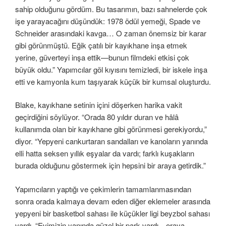
sahip olduğunu gördüm. Bu tasarımın, bazı sahnelerde çok
işe yarayacağını düşündük: 1978 ödül yemeği, Spade ve
Schneider arasındaki kavga… O zaman önemsiz bir karar
gibi görünmüştü. Eğik çatılı bir kayıkhane inşa etmek
yerine, güverteyi inşa ettik—bunun filmdeki etkisi çok
büyük oldu.” Yapımcılar göl kıyısını temizledi, bir iskele inşa
etti ve kamyonla kum taşıyarak küçük bir kumsal oluşturdu.
Blake, kayıkhane setinin içini döşerken harika vakit
geçirdiğini söylüyor. “Orada 80 yıldır duran ve hâlâ
kullanımda olan bir kayıkhane gibi görünmesi gerekiyordu,”
diyor. “Yepyeni cankurtaran sandalları ve kanoların yanında
elli hatta seksen yıllık eşyalar da vardı; farklı kuşakların
burada olduğunu göstermek için hepsini bir araya getirdik.”
Yapımcıların yaptığı ve çekimlerin tamamlanmasından
sonra orada kalmaya devam eden diğer eklemeler arasında
yepyeni bir basketbol sahası ile küçükler ligi beyzbol sahası
vardı. “Evimizin yanında güzel bir park vardı—oraya