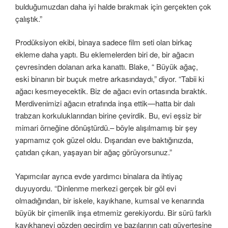
bulduğumuzdan daha iyi halde bırakmak için gerçekten çok
çalıştık.”
Prodüksiyon ekibi, binaya sadece film seti olan birkaç
ekleme daha yaptı. Bu eklemelerden biri de, bir ağacın
çevresinden dolanan arka kanattı. Blake, “ Büyük ağaç,
eski binanın bir buçuk metre arkasındaydı,” diyor. “Tabii ki
ağacı kesmeyecektik. Biz de ağacı evin ortasında bıraktık.
Merdivenimizi ağacın etrafında inşa ettik—hatta bir dalı
trabzan korkuluklarından birine çevirdik. Bu, evi eşsiz bir
mimari örneğine dönüştürdü.– böyle alışılmamış bir şey
yapmamız çok güzel oldu. Dışarıdan eve baktığınızda,
çatıdan çıkan, yaşayan bir ağaç görüyorsunuz.”
Yapımcılar ayrıca evde yardımcı binalara da ihtiyaç
duyuyordu. “Dinlenme merkezi gerçek bir göl evi
olmadığından, bir iskele, kayıkhane, kumsal ve kenarında
büyük bir çimenlik inşa etmemiz gerekiyordu. Bir sürü farklı
kayıkhaneyi gözden geçirdim ve bazılarının çatı güvertesine