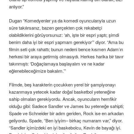
anlıyor.”
Dugan “Komedyenler ya da komedi oyuncularıyla uzun
süre takılırsanız, bazen gerçekten çok rekabetçi
olabildiklerini görüyorsunuz: ‘ah, işte bir espri yaptı; şimdi
benim daha iyi bir espri yapmam gerekiyor’” diyor. “Ama bu
filmin seti çok rahattı; bunun nedeni bence kısmen Adam’ın
herkesi bir araya getirmiş olmasıydı. Herkes harika bir tavır
takınmıştı: ‘Doğaçlamaya başlayalım ve ne kadar
eğlenebileceğimize bakalım.’”
Filmde, beş karakterin çocukken yerel bir şampiyonayı
kazanmaya yetecek kadar doğal basketbol yeteneğine
sahip olmaları gerekiyordu. Ancak, oyuncuların hemfikir
olduğu gibi: Sadece Sandler ve James bu yeteneğe sahipti;
Spade ve Schneider bir adım geriden, Rock ise en arkadan
geliyordu. Spade, “Ben iyiyim– birkaç numaram var,” diyor.
“Sandler içimizdeki en iyi baskebolcu, Kevin de bayağı iyi.