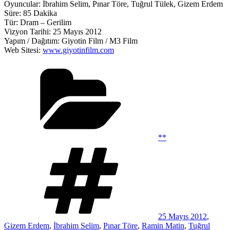
Oyuncular: İbrahim Selim, Pınar Töre, Tuğrul Tülek, Gizem Erdem
Süre: 85 Dakika
Tür: Dram – Gerilim
Vizyon Tarihi: 25 Mayıs 2012
Yapım / Dağıtım: Giyotin Film / M3 Film
Web Sitesi:
www.giyotinfilm.com
Kategoriler
**
Etiketler
25 Mayıs 2012
,
Gizem Erdem
,
İbrahim Selim
,
Pınar Töre
,
Ramin Matin
,
Tuğrul