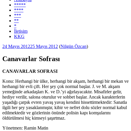
*****
****
***
**
*
İletişim
KKG
Yayım
24 Mayıs 2012
25 Mayıs 2012
(
Nilgün Özcan
)
tarihi
Canavarlar Sofrası
CANAVARLAR SOFRASI
Konu: Herhangi bir ülke, herhangi bir akşam, herhangi bir mekan ve
herhangi bir evli çift. Her şey çok normal başlar. J. ve M. akşam
yemeğinde arkadaşları K. ve D.’yi ağırlayacaktır. Misafirler gelir,
hediye verilir, salona oturulur ve sohbet başlar. Ancak karakterlerin
yaşadığı çarpık evren yavaş yavaş kendini hissettirmektedir: Sanatla
ilgili her şey yasaklanmıştır, kibir ve nefret dolu sözler normal kabul
edilmektedir ve gözlerinin önünde polisin kapı komşularını
öldürülmesi hiç kimseyi şaşırtmaz.
Yönetmen: Ramin Matin