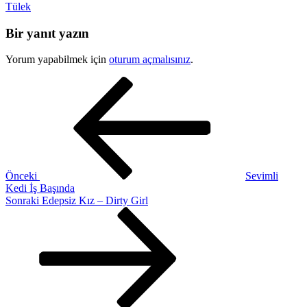
Tülek
Bir yanıt yazın
Yorum yapabilmek için
oturum açmalısınız
.
Yazı
Önceki
Yazı
gezinmesi
Önceki
Sevimli
Kedi İş Başında
Sonraki
Sonraki
Edepsiz Kız – Dirty Girl
Yazı