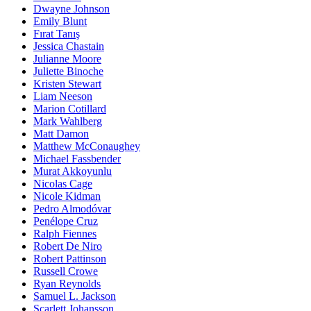
Dwayne Johnson
Emily Blunt
Fırat Tanış
Jessica Chastain
Julianne Moore
Juliette Binoche
Kristen Stewart
Liam Neeson
Marion Cotillard
Mark Wahlberg
Matt Damon
Matthew McConaughey
Michael Fassbender
Murat Akkoyunlu
Nicolas Cage
Nicole Kidman
Pedro Almodóvar
Penélope Cruz
Ralph Fiennes
Robert De Niro
Robert Pattinson
Russell Crowe
Ryan Reynolds
Samuel L. Jackson
Scarlett Johansson