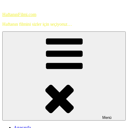
İçeriğe
geç
HaftanınFilmi.com
Haftanın filmini sizler için seçiyoruz…
Menü
Anasayfa