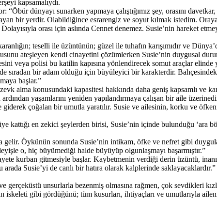
erşeyi kapsamalıydı.
r: “Öbür dünyayı sunarken yapmaya çalıştığımız şey, orasını davetkar, ta
lmayan bir yerdir. Olabildiğince esrarengiz ve soyut kılmak istedim. Ora
 Dolayısıyla orası için aslında Cennet denemez. Susie’nin hareket etmeye
karanlığın; teselli ile üzüntünün; güzel ile tuhafın karışımıdır ve Düny
sunu ateşleyen kendi cinayetini çözümlerken Susie’nin duygusal durum
ini veya polisi bu katilin kapısına yönlendirecek somut araçlar elinde 
 sıradan bir adam olduğu için büyüleyici bir karakterdir. Bahçesindeki 
maya başlar.”
 zevk alma konusundaki kapasitesi hakkında daha geniş kapsamlı ve kar
ardından yaşamlarını yeniden yapılandırmaya çalışan bir aile üzerinedi
 giderek çoğalan bir umutla yaratılır. Susie ve ailesinin, korku ve öfke
 kattığı en zekici şeylerden birisi, Susie’nin içinde bulunduğu ‘ara bö
gelir. Öykünün sonunda Susie’nin intikam, öfke ve nefret gibi duygular
 deyişle o, hiç büyümediği halde büyüyüp olgunlaşmayı başarmıştır.”
te kurban gitmesiyle başlar. Kaybetmenin verdiği derin üzüntü, inanıl
u arada Susie’yi de canlı bir hatıra olarak kalplerinde saklayacaklardır.”
rçeküstü unsurlarla bezenmiş olmasına rağmen, çok sevdikleri kızları
iskeleti gibi gördüğünü; tüm kusurları, ihtiyaçları ve umutlarıyla aile