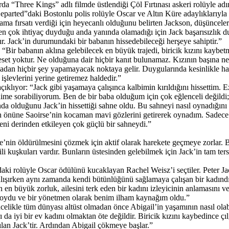
arda “Three Kings” adlı filmde üstlendiği Çöl Fırtınası askeri rolüyle 
arted”daki Bostonlu polis rolüyle Oscar ve Altın Küre adaylıklarıyla o
 fırsatı verdiği için heyecanlı olduğunu belirten Jackson, düşüncelerin
ın en çok ihtiyaç duyduğu anda yanında olamadığı için Jack başarısızlık 
ır. Jack’in durumundaki bir babanın hissedebileceği herşeye sahiptir.”
“Bir babanın aklına gelebilecek en büyük trajedi, biricik kızını kaybetme
set yoktur. Ne olduğuna dair hiçbir kanıt bulunamaz. Kızının başına ne
adan hiçbir şey yapamayacak noktaya gelir. Duygularında kesinlikle hak
işlevlerini yerine getiremez haldedir.”
çıklıyor: “Jack gibi yaşamaya çalışınca kalbimin kırıldığını hissettim. Ez
dime sorabiliyorum. Ben de bir baba olduğum için çok eğlenceli değildi; 
a olduğunu Jack’in hissettiği sahne oldu. Bu sahneyi nasıl oynadığını şu
nüne Saoirse’nin kocaman mavi gözlerini getirerek oynadım. Sadece b
ni derinden etkileyen çok güçlü bir sahneydi.”
in öldürülmesini çözmek için aktif olarak harekete geçmeye zorlar. Buna
lgili kuşkuları vardır. Bunların üstesinden gelebilmek için Jack’in tam 
ki rolüyle Oscar ödülünü kucaklayan Rachel Weisz’i seçtiler. Peter Jac
 çalışırken aynı zamanda kendi bütünlüğünü sağlamaya çalışan bir kadındı
n en büyük zorluk, ailesini terk eden bir kadını izleyicinin anlamasını 
 koydu ve bir yönetmen olarak benim ilham kaynağım oldu.”
celikle tüm dünyası altüst olmadan önce Abigail’in yaşamının nasıl olab
 da iyi bir ev kadını olmaktan öte değildir. Biricik kızını kaybedince çı
pılan Jack’tir. Ardından Abigail çökmeye başlar.”