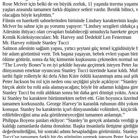
Rose Mclver için belki de en büyük zorluk, 11 yaşında travma yaşamış
yaşları arasında tamamen farklı düşünce setleri vardır. Benlik bilinci,
olacağını böyle keşfettim.”
Filmin en hareketli sahnelerinden birisinde Lindsey karakterinin kuşkul
Mclver bu sahne için şu yorumu yapıyor: “Lindsey sezgileri oldukça g
Ailesinin ihtiyacı olan cevapları bulabileceği umuduyla harekete geçer
Kemik Koleksiyoncuları: Mr. Harvey and Dedektif Len Fenerman
Mr. Harvey rolünde Stanley Tucci
Salmon ailesinin sağlam yapısı, yırtıcı şeytani güç temel içgüdüsüyle
bir adam görüntüsü verir. Tek başına yaşayan, bebek evleri yapan biris
ölüme götürür, sonra da hiç kimsenin kuşkusunu çekmeden normal sır
“The Lovely Bones”u en iyi şekilde hayata geçirmek isteyen Peter Jac
dünyasının emektar oyuncusu Stanley Tucci üzerinde karar kıldı. Mu
tarihi figür rolleriyle iki defa Altın Küre ödülü kazanmıştı ama asıl 
Peter Jackson bu rol için neden onu seçtiğini şöyle açıklıyor: “Stan
birçok aktör bu rolü asla alamayacağını; böyle bir adamın kılığına gir
Stanley Tucci bu rolü aldıktan sonra bir daha geri dönüşü yoktu. Anca
ki Stanley bu karaktere bürünmekten nefret etti. Gün boyunca üzerind
tamamen korkusuzdu. George Harvey’in karanlık ruhunun dibi yokmuş g
konuşur. Stanley bu karakterin içsel dünyasındaki volümleri, küçücü
edilebileceğini ama asla görülemeyeceğini tamamen anlamıştı.”
Philippa Boyens şunları ekliyor: “Stanley’in gerçek anlamda verdiği şe
kaldığı zamanlarda daima donuktur. Başka insanlarla iletişime girdiği
değerlendirdiğini, bir sonraki adımı hesapladığını görürsünüz. Stanley
Tucci’ye tamamen farklı bir dış görünüm vermek isteyen Peter Jackson