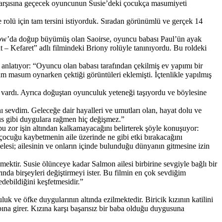
 karşısına geçecek oyuncunun Susie’deki çocukça masumiyeti
rolü için tam tersini istiyorduk. Sıradan görünümlü ve gerçek 14
Carlow’da doğup büyümüş olan Saoirse, oyuncu babası Paul’ün ayak
t – Kefaret” adlı filmindeki Briony rolüyle tanınıyordu. Bu roldeki
anlatıyor: “Oyuncu olan babası tarafından çekilmiş ev yapımı bir
um masum oynarken çektiği görüntüleri eklemişti. İçtenlikle yapılmış
zü vardı. Ayrıca doğuştan oyunculuk yeteneği taşıyordu ve böylesine
nı sevdim. Geleceğe dair hayalleri ve umutları olan, hayat dolu ve
bus gibi duygulara rağmen hiç değişmez.”
u zor işin altından kalkamayacağını belirterek şöyle konuşuyor:
r çocuğu kaybetmenin aile üzerinde ne gibi etki bırakacağını
lesi; ailesinin ve onların içinde bulunduğu dünyanın gitmesine izin
ektir. Susie ölünceye kadar Salmon ailesi birbirine sevgiyle bağlı bir
ında birşeyleri değiştirmeyi ister. Bu filmin en çok sevdiğim
edebildiğini keşfetmesidir.”
 ve öfke duygularının altında ezilmektedir. Biricik kızının katilini
abına girer. Kızına karşı başarısız bir baba olduğu duygusuna