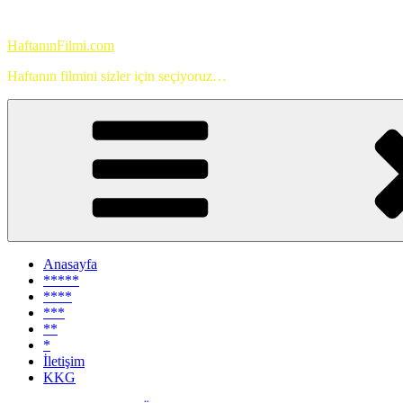
İçeriğe
geç
HaftanınFilmi.com
Haftanın filmini sizler için seçiyoruz…
Anasayfa
*****
****
***
**
*
İletişim
KKG