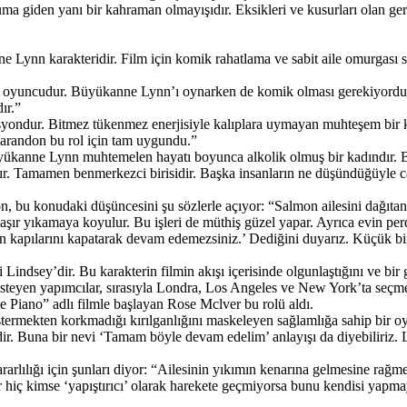
uma giden yanı bir kahraman olmayışıdır. Eksikleri ve kusurları olan ge
anne Lynn karakteridir. Film için komik rahatlama ve sabit aile omurg
bir oyuncudur. Büyükanne Lynn’ı oynarken de komik olması gerekiyordu
ır.”
asyondur. Bitmez tükenmez enerjisiyle kalıplara uymayan muhteşem bir 
Sarandon bu rol için tam uygundu.”
ükanne Lynn muhtemelen hayatı boyunca alkolik olmuş bir kadındır. Bol m
dır. Tamamen benmerkezci birisidir. Başka insanların ne düşündüğüyle
don, bu konudaki düşüncesini şu sözlerle açıyor: “Salmon ailesini dağıta
şır yıkamaya koyulur. Bu işleri de müthiş güzel yapar. Ayrıca evin perd
zın kapılarını kapatarak devam edemezsiniz.’ Dediğini duyarız. Küçük bir
i Lindsey’dir. Bu karakterin filmin akışı içerisinde olgunlaştığını ve 
 isteyen yapımcılar, sırasıyla Londra, Los Angeles ve New York’ta seç
Piano” adlı filmle başlayan Rose Mclver bu rolü aldı.
stermekten korkmadığı kırılganlığını maskeleyen sağlamlığa sahip bir
imidir. Buna bir nevi ‘Tamam böyle devam edelim’ anlayışı da diyebiliri
rarlılığı için şunları diyor: “Ailesinin yıkımın kenarına gelmesine rağ
r hiç kimse ‘yapıştırıcı’ olarak harekete geçmiyorsa bunu kendisi yapmay