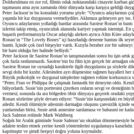
Doldurulması en zor rol, filmin odak noktasındaki cinayete kurban g
taşımasını ama aynı zamanda öbür dünyada karşı karşıya geldiği duygul
Peter Jackson’ın bu konudaki yorumu şöyle: “Oyuncu adaylarının çoğu 
yaşında bir kız duygusunu vermeliydiler. Aklımıza gelmeyen şey ise,
Oyuncu adaylarının yolladığı bantlar arasında Saoirse Ronan’ın bantı
izlerini takip etmiş, oyunculuk alanında kariyer yapmak istemişti. En
başarılı performansıyla Oscar adaylığı alırken ayrıca Altın Küre adayl
Ronan’ın “The Lovely Bones” içi hazırladığı deneme bantını ilk seyre
banttı. İçinde çok özel birşeyler vardı. Kızıyla beraber zor bir sahn
bir bant olduğu her halinde belliydi.”
Peter Jackson ile Saoirse Ronan’ın tanışmasından sonra bu işin artık 
çok fazla rastlanmazdı. Saoirse’nin bu film için gerçek bir armağan 
Saoirse Ronan ise oynadığı karakterle ilgili duygularını şu sözlerle d
sevgi dolu bir kızdır. Ailesinden ayrı düşmesine rağmen hayalleri her
Büyük psikolojik ve duygusal taleplerine rağmen rolüne korkusuzca sa
“Peter, Fran ve Philippa ile çalışmak fantastik bir deneyim oldu. Kendi
biliyorlardı. Susie’nin portresini çizerken onların sevgi ve desteğin
vermesi; sonunda da ara bölgeden öbür dünyaya geçerek oradaki yepye
Ronan sözlerine şöyle devam ediyor: “Susie’nin karşısındaki en büyük z
ailedir. Kendi ölümüyle ailesinin darmağın oluşunu çaresizlik içinde s
yanlarından birisi, Susie artık annesine sarılamasa ve babasıni ne kad
Jack Salmon rolünde Mark Wahlberg
Soğuk bir Aralık gününde Susie Salmon’un okuldan dönmemesiyle beraber
adalete teslim etmek yerine kendi yöntemlerini uygulamaya kararlıdır. B
kapılmıştır ve şimdi herşeyi doğru yoluna koymalıdır.