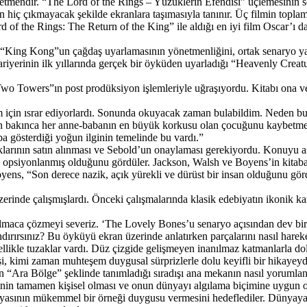
önetmendir. “The Lord of the Rings – Yüzüklerin Efendisi” üçlemesinin 
dan hiç çıkmayacak şekilde ekranlara taşımasıyla tanınır. Üç filmin topla
d of the Rings: The Return of the King” ile aldığı en iyi film Oscar’ı d
n “King Kong”un çağdaş uyarlamasının yönetmenliğini, ortak senaryo yaz
ariyerinin ilk yıllarında gerçek bir öyküden uyarladığı “Heavenly Creat
owers”ın post prodüksiyon işlemleriyle uğraşıyordu. Kitabı ona verenle
m için ısrar ediyorlardı. Sonunda okuyacak zaman bulabildim. Neden 
 bakınca her anne-babanın en büyük korkusu olan çocuğunu kaybetme ü
ba gösterdiği yoğun ilginin temelinde bu vardı.”
haklarının satın alınması ve Sebold’un onaylaması gerekiyordu. Konuyu 
 opsiyonlanmış olduğunu gördüler. Jackson, Walsh ve Boyens’in kitaba
Boyens, “Son derece nazik, açık yürekli ve dürüst bir insan olduğunu gör
rinde çalışmışlardı. Önceki çalışmalarında klasik edebiyatın ikonik ka
ulmaca çözmeyi severiz. ‘The Lovely Bones’u senaryo açısından dev bir
andırırsınız? Bu öyküyü ekran üzerinde anlatırken parçalarını nasıl hareke
ellikle tuzaklar vardı. Düz çizgide gelişmeyen inanılmaz katmanlarla
 kimi zaman muhteşem duygusal sürprizlerle dolu keyifli bir hikayeydi.
in “Ara Bölge” şeklinde tanımladığı sıradışı ana mekanın nasıl yorumla
inin tamamen kişisel olması ve onun dünyayı algılama biçimine uygun ol
ünyasının mükemmel bir örneği duygusu vermesini hedeflediler. Dünyaya 