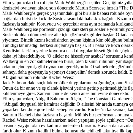
Film yapımcıları bu rol için Mark Wahlberg’i seçtiler. Geçtiğimiz yıll
denizciyi oynayan aktör, son dönemde Martin Scorsese imzalı “The Dep
Mark Wahlberg’e gerçek yaşamındaki gibi bir aile babası rolünde oynama
bağlardan birisi de Jack ile Susie arasındaki baba-kız bağıdır. Kızın
fazlasıyla sahiptir. Koruyucu ve gerçektir ama aynı zamanda kırılgand
Mark Wahlberg ise portresini çizdiği karakteri şu sözlerle yorumluyor: 
Susie okuldan dönmeyince aile için çözümsüz günler başlar. Ortada ce
yiyemez. Biricik kızını kendisinden ayıran kişinin kim olduğunu bulm
Tanıdığı tanımadığı herkesi suçlamaya başlar. Bir baba ve koca olarak 
Kendisini Jack’in yerine koyunca nasıl duygular hissettiğini de şöyle a
daha iyi hissedebiliyor, ‘O aileler ne hissediyor acaba?’ sorusunu ken
Walberg’in en zor sahnelerinden birisi, ölen kızının ruhunun yanıbaşınd
odanın içindeymiş gibi oynamam gerekiyordu. O sahnelerde gözümün ö
sahneyi daha gözyaşıyla yapmayı deneyelim’ demek zorunda kaldı. Be
Abigail Salmon rolünde Rachel Weisz
Jack Salmon’daki suçluluk ve öfke duygularının yoğunluğu, onu Susie’n
Onun da bir anne ve eş olarak işlevini yerine getirip getirmediğiyle i
kilitlenmeye girer. Zaman içinde de kendi ailesinin evine dönecektir.
Film yapımcıları, Abigail Salmon rolü için, “The Constant Gardener”da
“Abigail duygusal bir karakter değildir. O ailesini bir arada tutmaya
yaparken kendine göre haklı sebepleri vardır. Rachel’in karşısına çıka
Sanırım Rachel daha fazlasını başardı. Müthiş bir performans ortaya
Rachel Weisz rolüne hazırlanırken neler yaptığını şöyle açıklıyor: “Ön
başında yaygın olan ev kadını annelerden birisidir. Hayata dair arzuları
farklı olur. Kızının katilini bulma konusunda tehlikeli takıntıya ilk ka