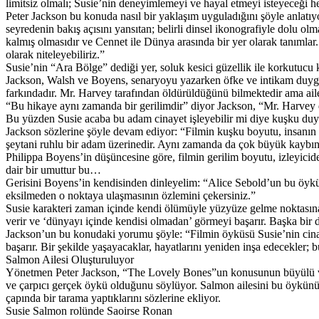
limitsiz olmalı; Susie’nin deneyimlemeyi ve hayal etmeyi isteyeceği h
Peter Jackson bu konuda nasıl bir yaklaşım uyguladığını şöyle anlatıyo
seyredenin bakış açısını yansıtan; belirli dinsel ikonografiyle dolu o
kalmış olmasıdır ve Cennet ile Dünya arasında bir yer olarak tanımlar.
olarak niteleyebiliriz.”
Susie’nin “Ara Bölge” dediği yer, soluk kesici güzellik ile korkutucu 
Jackson, Walsh ve Boyens, senaryoyu yazarken öfke ve intikam duygu
farkındadır. Mr. Harvey tarafından öldürüldüğünü bilmektedir ama ailes
“Bu hikaye aynı zamanda bir gerilimdir” diyor Jackson, “Mr. Harvey de
Bu yüzden Susie acaba bu adam cinayet işleyebilir mi diye kuşku duy
Jackson sözlerine şöyle devam ediyor: “Filmin kuşku boyutu, insanın
şeytani ruhlu bir adam üzerinedir. Aynı zamanda da çok büyük kaybın 
Philippa Boyens’in düşüncesine göre, filmin gerilim boyutu, izleyicide
dair bir umuttur bu…
Gerisini Boyens’in kendisinden dinleyelim: “Alice Sebold’un bu öyküye
eksilmeden o noktaya ulaşmasının özlemini çekersiniz.”
Susie karakteri zaman içinde kendi ölümüyle yüzyüze gelme noktasına 
verir ve ‘dünyayı içinde kendisi olmadan’ görmeyi başarır. Başka bir
Jackson’un bu konudaki yorumu şöyle: “Filmin öyküsü Susie’nin cinaye
başarır. Bir şekilde yaşayacaklar, hayatlarını yeniden inşa edecekler; b
Salmon Ailesi Oluşturuluyor
Yönetmen Peter Jackson, “The Lovely Bones”un konusunun büyülü ve ge
ve çarpıcı gerçek öykü olduğunu söylüyor. Salmon ailesini bu öykünün 
çapında bir tarama yaptıklarını sözlerine ekliyor.
Susie Salmon rolünde Saoirse Ronan