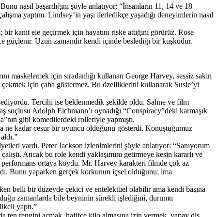
unu nasıl başardığını şöyle anlatıyor: “İnsanların 11, 14 ve 18
 çalışma yaptım. Lindsey’in yaşı ilerledikçe yaşadığı deneyimlerin nasıl
bir kanıt ele geçirmek için hayatını riske attığını görürüz. Rose
ce güçlenir. Uzun zamandır kendi içinde beslediği bir kuşkudur.
rını maskelemek için sıradanlığı kullanan George Harvey, sessiz sakin
i çekmek için çaba göstermez. Bu özelliklerini kullanarak Susie’yi
ediyordu. Tercihi ise beklenmedik şekilde oldu. Sahne ve film
savaş suçlusu Adolph Eichmann’ı oynadığı “Conspiracy”deki karmaşık
a”nın gibi komedilerdeki rolleriyle yapmıştı.
makla ne kadar cesur bir oyuncu olduğunu gösterdi. Konuştuğumuz
aldı.”
etleri vardı. Peter Jackson izlenimlerini şöyle anlatıyor: “Sanıyorum
lıştı. Ancak bu role kendi yaklaşımını getirmeye kesin kararlı ve
r performans ortaya koydu. Mr. Harvey karakteri filmde çok az
ardı. Bunu yaparken gerçek korkunun içsel olduğunu; ima
ken belli bir düzeyde çekici ve entelektüel olabilir ama kendi başına
lduğu zamanlarda bile beyninin sürekli işlediğini, durumu
ikeli yaptı.”
 ten rengini açmak, hafifçe kilo almasına izin vermek, yapay diş,