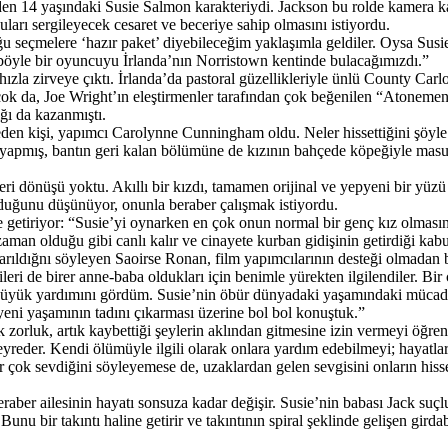
iden 14 yaşındaki Susie Salmon karakteriydi. Jackson bu rolde kamera
arı sergileyecek cesaret ve beceriye sahip olmasını istiyordu.
seçmelere ‘hazır paket’ diyebileceğim yaklaşımla geldiler. Oysa Susie 
 böyle bir oyuncuyu İrlanda’nın Norristown kentinde bulacağımızdı.”
 hızla zirveye çıktı. İrlanda’da pastoral güzellikleriyle ünlü County 
 çok da, Joe Wright’ın eleştirmenler tarafından çok beğenilen “Atonemen
ığı da kazanmıştı.
den kişi, yapımcı Carolynne Cunningham oldu. Neler hissettiğini şöyle 
eyi yapmış, bantın geri kalan bölümüne de kızının bahçede köpeğiyle mas
geri dönüşü yoktu. Akıllı bir kızdı, tamamen orijinal ve yepyeni bir yü
olduğunu düşünüyor, onunla beraber çalışmak istiyordu.
ile getiriyor: “Susie’yi oynarken en çok onun normal bir genç kız olması
 zaman olduğu gibi canlı kalır ve cinayete kurban gidişinin getirdiği ka
rıldığnı söyleyen Saoirse Ronan, film yapımcılarının desteği olmadan b
leri de birer anne-baba oldukları için benimle yürekten ilgilendiler. Bi
in büyük yardımını gördüm. Susie’nin öbür dünyadaki yaşamındaki mücade
ni yaşamının tadını çıkarması üzerine bol bol konuştuk.”
orluk, artık kaybettiği şeylerin aklından gitmesine izin vermeyi öğrenm
eyreder. Kendi ölümüyle ilgili olarak onlara yardım edebilmeyi; hayatlar
ar çok sevdiğini söyleyemese de, uzaklardan gelen sevgisini onların hiss
 ailesinin hayatı sonsuza kadar değişir. Susie’nin babası Jack suçluluk
unu bir takıntı haline getirir ve takıntının spiral şeklinde gelişen gird