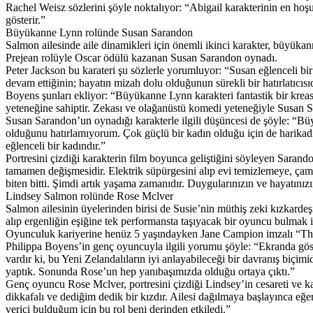
Rachel Weisz sözlerini şöyle noktalıyor: “Abigail karakterinin en hoş
gösterir.”
Büyükanne Lynn rolünde Susan Sarandon
Salmon ailesinde aile dinamikleri için önemli ikinci karakter, büyük
Prejean rolüyle Oscar ödülü kazanan Susan Sarandon oynadı.
Peter Jackson bu karateri şu sözlerle yorumluyor: “Susan eğlenceli 
devam ettiğinin; hayatın mizah dolu olduğunun sürekli bir hatırlatıcısıd
Boyens şunları ekliyor: “Büyükanne Lynn karakteri fantastik bir kre
yeteneğine sahiptir. Zekası ve olağanüstü komedi yeteneğiyle Susan 
Susan Sarandon’un oynadığı karakterle ilgili düşüncesi de şöyle: “Büy
olduğunu hatırlamıyorum. Çok güçlü bir kadın olduğu için de harika
eğlenceli bir kadındır.”
Portresini çizdiği karakterin film boyunca geliştiğini söyleyen Saran
tamamen değişmesidir. Elektrik süpürgesini alıp evi temizlemeye, çama
biten bitti. Şimdi artık yaşama zamanıdır. Duygularınızın ve hayatını
Lindsey Salmon rolünde Rose Mclver
Salmon ailesinin üyelerinden birisi de Susie’nin müthiş zeki kızkardeş
alıp ergenliğin eşiğine tek performansta taşıyacak bir oyuncu bulmak
Oyunculuk kariyerine henüz 5 yaşındayken Jane Campion imzalı “The 
Philippa Boyens’in genç oyuncuyla ilgili yorumu şöyle: “Ekranda gö
vardır ki, bu Yeni Zelandalıların iyi anlayabileceği bir davranış biç
yaptık. Sonunda Rose’un hep yanıbaşımızda olduğu ortaya çıktı.”
Genç oyuncu Rose Mclver, portresini çizdiği Lindsey’in cesareti ve ka
dikkafalı ve dediğim dedik bir kızdır. Ailesi dağılmaya başlayınca eğe
verici bulduğum için bu rol beni derinden etkiledi.”