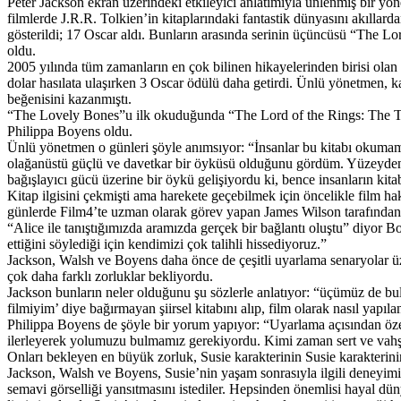
Peter Jackson ekran üzerindeki etkileyici anlatımıyla ünlenmiş bir y
filmlerde J.R.R. Tolkien’in kitaplarındaki fantastik dünyasını akıllar
gösterildi; 17 Oscar aldı. Bunların arasında serinin üçüncüsü “The Lor
oldu.
2005 yılında tüm zamanların en çok bilinen hikayelerinden birisi ola
dolar hasılata ulaşırken 3 Oscar ödülü daha getirdi. Ünlü yönetmen, k
beğenisini kazanmıştı.
“The Lovely Bones”u ilk okuduğunda “The Lord of the Rings: The Two T
Philippa Boyens oldu.
Ünlü yönetmen o günleri şöyle anımsıyor: “İnsanlar bu kitabı okuma
olağanüstü güçlü ve davetkar bir öyküsü olduğunu gördüm. Yüzeyden
bağışlayıcı gücü üzerine bir öykü gelişiyordu ki, bence insanların kita
Kitap ilgisini çekmişti ama harekete geçebilmek için öncelikle film 
günlerde Film4’te uzman olarak görev yapan James Wilson tarafından
“Alice ile tanıştığımızda aramızda gerçek bir bağlantı oluştu” diyor 
ettiğini söylediği için kendimizi çok talihli hissediyoruz.”
Jackson, Walsh ve Boyens daha önce de çeşitli uyarlama senaryolar üze
çok daha farklı zorluklar bekliyordu.
Jackson bunların neler olduğunu şu sözlerle anlatıyor: “üçümüz de b
filmiyim’ diye bağırmayan şiirsel kitabını alıp, film olarak nasıl yapıl
Philippa Boyens de şöyle bir yorum yapıyor: “Uyarlama açısından öz
ilerleyerek yolumuzu bulmamız gerekiyordu. Kimi zaman sert ve vahşi,
Onları bekleyen en büyük zorluk, Susie karakterinin Susie karakterin
Jackson, Walsh ve Boyens, Susie’nin yaşam sonrasıyla ilgili deneyim
semavi görselliği yansıtmasını istediler. Hepsinden önemlisi hayal d