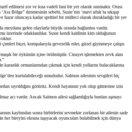
rif edilmesi zor ve kısa vadeli fani bir yer olarak sunmaktı. Orası
ya ‘Ara Bölge” denmesinin sebebi, Susie’nin ‘mavi ufuk’ta sıkışıp
 hazır oluncaya kadar spritüel bir mülteci olarak durakladığı bir yer
a’da meydana gelen olaylarla büyük oranda bağlantısı vardır.
u üzerinde odaklandılar. Susie kendi katilinin kim olduğunun
yoktur.
çimleri biçer, komşularıyla gevezelik eder, güzel giyinmeye çalışır.
maşık bir öykünün içine örülmüştür. Cinayet işlemekten zevk alan
r.”
nin karanlık ormanlarından çıkmak için kendi yollarını bulacaklarına
lge’den kurtulabileceği umududur. Salmon ailesinin sevgileri hiç
dan sıyrıldığını görürüz. Kendi hayatının yok olup gitmesine izin
maz acı vardır. Ancak Salmon ailesi sağlamlığıyla bunları aşmayı
nın kaybından sonra birbirlerini sevmekte zorlanan bir ailenin sade
nin her bireyini ekrana taşıyacak oyuncuları bulabilmek için dünya