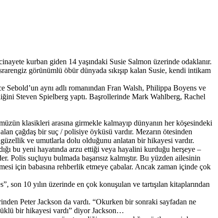
 cinayete kurban giden 14 yaşındaki Susie Salmon üzerinde odaklanır.
esrarengiz görünümlü öbür dünyada sıkışıp kalan Susie, kendi intikam
e Sebold’un aynı adlı romanından Fran Walsh, Philippa Boyens ve
iğini Steven Spielberg yaptı. Başrollerinde Mark Wahlberg, Rachel
ümüzün klasikleri arasına girmekle kalmayıp dünyanın her köşesindeki
alan çağdaş bir suç / polisiye öyküsü vardır. Mezarın ötesinden
üzellik ve umutlarla dolu olduğunu anlatan bir hikayesi vardır.
ığı bu yeni hayatında arzu ettiği veya hayalini kurduğu herşeye –
er. Polis suçluyu bulmada başarısız kalmıştır. Bu yüzden ailesinin
özmesi için babasına rehberlik etmeye çabalar. Ancak zaman içinde çok
”, son 10 yılın üzerinde en çok konuşulan ve tartışılan kitaplarından
inden Peter Jackson da vardı. “Okurken bir sonraki sayfadan ne
 yüklü bir hikayesi vardı” diyor Jackson…