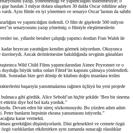
senaryosunu yazıp, yönetmenliği ve yapımcılığını üstlenmesiyle; o
m gişe hasılatı 3 milyar dolara ulaşırken 30 dalda Oscar ödülüne aday
a vardı. Aynı filmle en iyi yönetmen ve senaryo Oscar’larının da sahibi
arlığını ve yapımcılığını üstlendi. O film de gişelerde 500 milyon
ures”ın senaryosunu yazıp yönetmiş; o filmiyle eleştirmenlerin
r ise, yıllardır beraber çalıştığı yapımcı dostları Fran Walsh ile
bu kadar heyecan yarattığını kendim görmek istiyordum. Okuyunca
zerineydi. Ancak derinlemesine bakıldığında sevginin günahları
araştırınca Wild Child Films yapımcılarından Aimee Peyronnet ve o
 duyduğu büyük tutku onları Film4’ün kapısını çalmaya yönlendirdi.
dük. Sonradan bize geri dönüp de kitabını doğru insanlara teslim
rakterlerini başarıyla yansıtmalarına rağmen üçlüyü bu yeni projede
 bulmaca gibi gördük. Alice Sebold’un hiçbir şekilde ‘Ben bir sinema
t ettiririz diye bol bol kafa yorduk.”
 doluydu. Devam eden bir süreç sözkonusuydu. Bu yüzden adım adım
 Peter bunların hepsinin ekrana yansımasını istiyordu.”
nacağına karar vermekti.
ması gerektiğini düşünüyorlardı. Dini gelenekleri ve cennete özgü
özgü varlıklardan etkilenirken aynı zamanda sunacağı olasılıklar