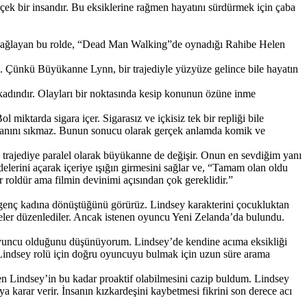
rçek bir insandır. Bu eksiklerine rağmen hayatını sürdürmek için çaba
ası sağlayan bu rolde, “Dead Man Walking”de oynadığı Rahibe Helen
. Çünkü Büyükanne Lynn, bir trajediyle yüzyüze gelince bile hayatın
kadındır. Olayları bir noktasında kesip konunun özüne inme
iktarda sigara içer. Sigarasız ve içkisiz tek bir repliği bile
 canını sıkmaz. Bunun sonucu olarak gerçek anlamda komik ve
n trajediye paralel olarak büyükanne de değişir. Onun en sevdiğim yanı
elerini açarak içeriye ışığın girmesini sağlar ve, “Tamam olan oldu
 roldür ama filmin devinimi açısından çok gereklidir.”
bir genç kadına dönüştüğünü görürüz. Lindsey karakterini çocukluktan
meler düzenlediler. Ancak istenen oyuncu Yeni Zelanda’da bulundu.
 oyuncu olduğunu düşünüyorum. Lindsey’de kendine acıma eksikliği
z. Lindsey rolü için doğru oyuncuyu bulmak için uzun süre arama
men Lindsey’in bu kadar proaktif olabilmesini cazip buldum. Lindsey
a karar verir. İnsanın kızkardeşini kaybetmesi fikrini son derece acı