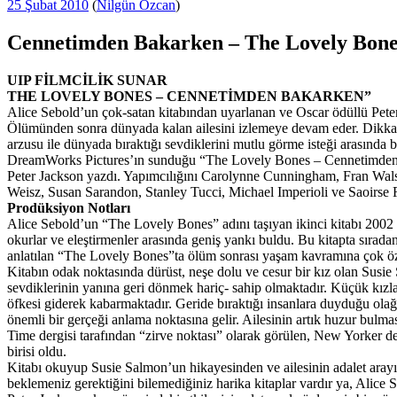
Yayım
25 Şubat 2010
(
Nilgün Özcan
)
tarihi
Cennetimden Bakarken – The Lovely Bone
UIP FİLMCİLİK SUNAR
THE LOVELY BONES – CENNETİMDEN BAKARKEN”
Alice Sebold’un çok-satan kitabından uyarlanan ve Oscar ödüllü Peter
Ölümünden sonra dünyada kalan ailesini izlemeye devam eder. Dikkatin
arzusu ile dünyada bıraktığı sevdiklerini mutlu görme isteği arasında 
DreamWorks Pictures’ın sunduğu “The Lovely Bones – Cennetimden Ba
Peter Jackson yazdı. Yapımcılığını Carolynne Cunningham, Fran Walsh
Weisz, Susan Sarandon, Stanley Tucci, Michael Imperioli ve Saoirse 
Prodüksiyon Notları
Alice Sebold’un “The Lovely Bones” adını taşıyan ikinci kitabı 2002 
okurlar ve eleştirmenler arasında geniş yankı buldu. Bu kitapta sırad
anlatılan “The Lovely Bones”ta ölüm sonrası yaşam kavramına çok özgün
Kitabın odak noktasında dürüst, neşe dolu ve cesur bir kız olan Susi
sevdiklerinin yanına geri dönmek hariç- sahip olmaktadır. Küçük kızla
öfkesi giderek kabarmaktadır. Geride bıraktığı insanlara duyduğu olağ
önemli bir gerçeği anlama noktasına gelir. Ailesinin artık huzur bulması
Time dergisi tarafından “zirve noktası” olarak görülen, New Yorker der
birisi oldu.
Kitabı okuyup Susie Salmon’un hikayesinden ve ailesinin adalet aray
beklemeniz gerektiğini bilemediğiniz harika kitaplar vardır ya, Alice 