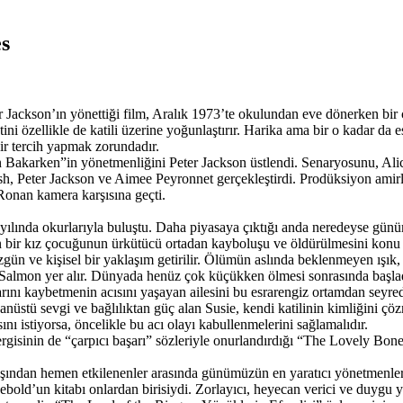
s
 Jackson’ın yönettiği film, Aralık 1973’te okulundan eve dönerken bir
i özellikle de katili üzerine yoğunlaştırır. Harika ama bir o kadar da 
bir tercih yapmak zorundadır.
karken”in yönetmenliğini Peter Jackson üstlendi. Senaryosunu, Alic
, Peter Jackson ve Aimee Peyronnet gerçekleştirdi. Prodüksiyon amirl
Ronan kamera karşısına geçti.
yılında okurlarıyla buluştu. Daha piyasaya çıktığı anda neredeyse gün
an bir kız çocuğunun ürkütücü ortadan kayboluşu ve öldürülmesini konu 
 ve kişisel bir yaklaşım getirilir. Ölümün aslında beklenmeyen ışık, g
e Salmon yer alır. Dünyada henüz çok küçükken ölmesi sonrasında başlad
rını kaybetmenin acısını yaşayan ailesini bu esrarengiz ortamdan seyred
anüstü sevgi ve bağlılıktan güç alan Susie, kendi katilinin kimliğini ç
nı istiyorsa, öncelikle bu acı olayı kabullenmelerini sağlamalıdır.
gisinin de “çarpıcı başarı” sözleriyle onurlandırdığı “The Lovely Bones
ışından hemen etkilenenler arasında günümüzün en yaratıcı yönetmenler
Sebold’un kitabı onlardan birisiydi. Zorlayıcı, heyecan verici ve duygu