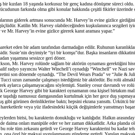
 bir kızdan 18 yaşında korkusuz bir genç kadına dönüşme süreci oldu. B
 vücudunun farkında olma gibi konular hakkında çeşitli fikirler üzerinde
arının giderek artması sonucunda Mr. Harvey’in evine gizlice girdiğini; 
üçlüdür. Katilin Mr. Harvey olabileceğinden kuşkulanınca sezgileri iyi
 ve Mr. Harvey’in evine gizlice girerek kanıt araması yapar.”
 hareket eden bir adam tarafından darmadağın edilir. Ruhunun karanlıkla
idir. Susie’nin deyimiyle “iyi bir komşu”dur. Başka insanların dikkatin
adan yaşamına sessizce geri döner.
kson, Mr. Harvey rolünde sağlam bir aktörün oynaması gerektiğini hiss
halif radyo yayıncısı Walter Winchell’i oynadığı “Winchell” ve Nazi 
şöhretini son dönemde oynadığı. “The Devil Wears Prada” ve “Julie & Juli
ley Tucci uzun zamandır çalışmayı istediğimiz bir aktördür. Bu rolü al
erek aylarca çalışamayacağını söylemişti. Stanley cesur davrandı ve rolü 
k George Harvey gibi bir karakteri oynamanın ona kişisel birtakım maliy
e taşıdığı namussuz damgasından kurtulmak için her gece duş yapmaya ça
ibi görünen derinliklerine baktı; hepsini ekrana yansıttı. Ürkütcü bi
k hareketlerle veya yüz ifadesindeki küçük değişimlerle yansıtmayı baş
ylerden birisi, bu karakterin donukluğu ve katılığıdır. Halkın arasınday
nde daima onları manipüle eder ve her zaman dikkatlidir. Arka planda o
 bu role tüm zekasını getirdi ve George Harvey karakterini bu kadar tehl
, ona özel bir makyaj uygulanmasını gündeme getirdi. Yapılan makyajda