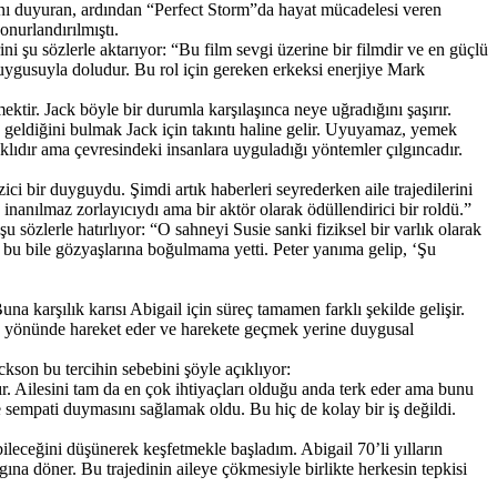
adını duyuran, ardından “Perfect Storm”da hayat mücadelesi veren
nurlandırılmıştı.
i şu sözlerle aktarıyor: “Bu film sevgi üzerine bir filmdir ve en güçlü
duygusuyla doludur. Bu rol için gereken erkeksi enerjiye Mark
ktir. Jack böyle bir durumla karşılaşınca neye uğradığını şaşırır.
 geldiğini bulmak Jack için takıntı haline gelir. Uyuyamaz, yemek
lıdır ama çevresindeki insanlara uyguladığı yöntemler çılgıncadır.
ici bir duyguydu. Şimdi artık haberleri seyrederken aile trajedilerini
inanılmaz zorlayıcıydı ama bir aktör olarak ödüllendirici bir roldü.”
 sözlerle hatırlıyor: “O sahneyi Susie sanki fiziksel bir varlık olarak
u bile gözyaşlarına boğulmama yetti. Peter yanıma gelip, ‘Şu
 karşılık karısı Abigail için süreç tamamen farklı şekilde gelişir.
ters yönünde hareket eder ve harekete geçmek yerine duygusal
kson bu tercihin sebebini şöyle açıklıyor:
r. Ailesini tam da en çok ihtiyaçları olduğu anda terk eder ama bunu
ve sempati duymasını sağlamak oldu. Bu hiç de kolay bir iş değildi.
ileceğini düşünerek keşfetmekle başladım. Abigail 70’li yılların
lgına döner. Bu trajedinin aileye çökmesiyle birlikte herkesin tepkisi