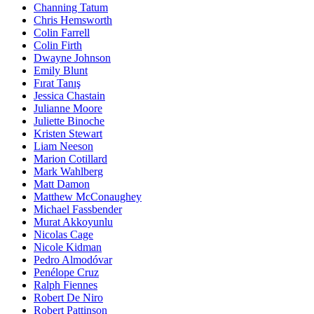
Channing Tatum
Chris Hemsworth
Colin Farrell
Colin Firth
Dwayne Johnson
Emily Blunt
Fırat Tanış
Jessica Chastain
Julianne Moore
Juliette Binoche
Kristen Stewart
Liam Neeson
Marion Cotillard
Mark Wahlberg
Matt Damon
Matthew McConaughey
Michael Fassbender
Murat Akkoyunlu
Nicolas Cage
Nicole Kidman
Pedro Almodóvar
Penélope Cruz
Ralph Fiennes
Robert De Niro
Robert Pattinson