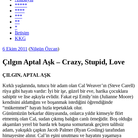
*****
****
***
**
*
İletişim
KKG
Yayım
6 Ekim 2011
(
Nilgün Özcan
)
tarihi
Çılgın Aptal Aşk – Crazy, Stupid, Love
ÇILGIN, APTAL AŞK
Kırklı yaşlarında, tutucu bir adam olan Cal Weaver’ın (Steve Carell)
rüya gibi hayatı vardır: İyi bir işe, güzel bir eve, harika çocuklara
sahiptir ve lise aşkıyla evlidir. Fakat eşi Emily’nin (Julianne Moore)
kendisini aldattığını ve boşanmak istediğini öğrendiğinde
“mükemmel” hayatı hızla tepetaklak olur.
Günümüzün bekarlar dünyasında, onlarca yıldır kimseyle flört
etmemiş olan Cal, sudan çıkmış balığın canlı örneğidir. Boş olduğu
akşamları yerel bir barda tek başına somurtarak geçiren talihsiz
adam, yakışıklı çapkın Jacob Palmer (Ryan Gosling) tarafından
himayesine alınır. Cal’in eşini unutması ve hayatını yaşamaya