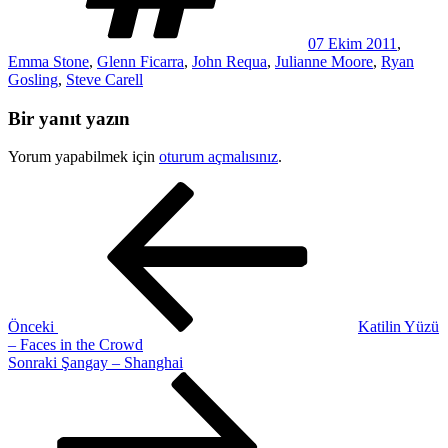
07 Ekim 2011
,
Emma Stone
,
Glenn Ficarra
,
John Requa
,
Julianne Moore
,
Ryan
Gosling
,
Steve Carell
Bir yanıt yazın
Yorum yapabilmek için
oturum açmalısınız
.
Yazı
Önceki
Yazı
gezinmesi
Önceki
Katilin Yüzü
– Faces in the Crowd
Sonraki
Sonraki
Şangay – Shanghai
Yazı