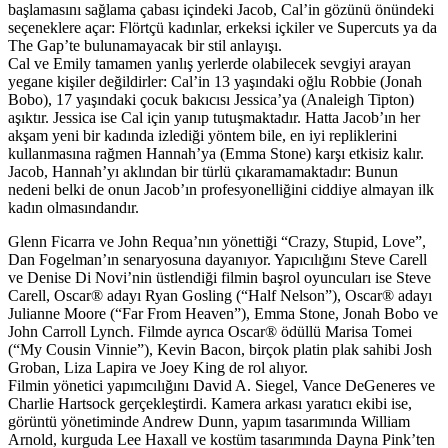
başlamasını sağlama çabası içindeki Jacob, Cal’in gözünü önündeki
seçeneklere açar: Flörtçü kadınlar, erkeksi içkiler ve Supercuts ya da
The Gap’te bulunamayacak bir stil anlayışı.
Cal ve Emily tamamen yanlış yerlerde olabilecek sevgiyi arayan
yegane kişiler değildirler: Cal’in 13 yaşındaki oğlu Robbie (Jonah
Bobo), 17 yaşındaki çocuk bakıcısı Jessica’ya (Analeigh Tipton)
aşıktır. Jessica ise Cal için yanıp tutuşmaktadır. Hatta Jacob’ın her
akşam yeni bir kadında izlediği yöntem bile, en iyi repliklerini
kullanmasına rağmen Hannah’ya (Emma Stone) karşı etkisiz kalır.
Jacob, Hannah’yı aklından bir türlü çıkaramamaktadır: Bunun
nedeni belki de onun Jacob’ın profesyonelliğini ciddiye almayan ilk
kadın olmasındandır.
Glenn Ficarra ve John Requa’nın yönettiği “Crazy, Stupid, Love”,
Dan Fogelman’ın senaryosuna dayanıyor. Yapıcılığını Steve Carell
ve Denise Di Novi’nin üstlendiği filmin başrol oyuncuları ise Steve
Carell, Oscar® adayı Ryan Gosling (“Half Nelson”), Oscar® adayı
Julianne Moore (“Far From Heaven”), Emma Stone, Jonah Bobo ve
John Carroll Lynch. Filmde ayrıca Oscar® ödüllü Marisa Tomei
(“My Cousin Vinnie”), Kevin Bacon, birçok platin plak sahibi Josh
Groban, Liza Lapira ve Joey King de rol alıyor.
Filmin yönetici yapımcılığını David A. Siegel, Vance DeGeneres ve
Charlie Hartsock gerçekleştirdi. Kamera arkası yaratıcı ekibi ise,
görüntü yönetiminde Andrew Dunn, yapım tasarımında William
Arnold, kurguda Lee Haxall ve kostüm tasarımında Dayna Pink’ten