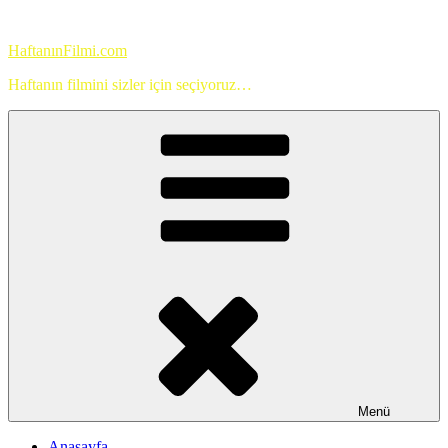
İçeriğe
geç
HaftanınFilmi.com
Haftanın filmini sizler için seçiyoruz…
Menü
Anasayfa