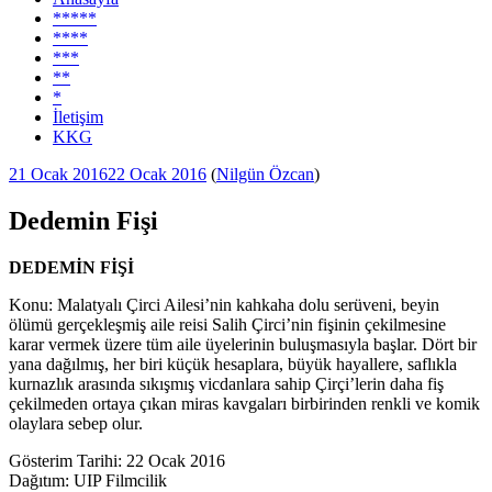
*****
****
***
**
*
İletişim
KKG
Yayım
21 Ocak 2016
22 Ocak 2016
(
Nilgün Özcan
)
tarihi
Dedemin Fişi
DEDEMİN FİŞİ
Konu: Malatyalı Çirci Ailesi’nin kahkaha dolu serüveni, beyin
ölümü gerçekleşmiş aile reisi Salih Çirci’nin fişinin çekilmesine
karar vermek üzere tüm aile üyelerinin buluşmasıyla başlar. Dört bir
yana dağılmış, her biri küçük hesaplara, büyük hayallere, saflıkla
kurnazlık arasında sıkışmış vicdanlara sahip Çirçi’lerin daha fiş
çekilmeden ortaya çıkan miras kavgaları birbirinden renkli ve komik
olaylara sebep olur.
Gösterim Tarihi: 22 Ocak 2016
Dağıtım: UIP Filmcilik