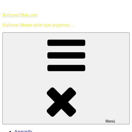
İçeriğe
geç
HaftanınFilmi.com
Haftanın filmini sizler için seçiyoruz…
Menü
Anasayfa