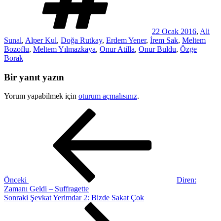
22 Ocak 2016
,
Ali
Sunal
,
Alper Kul
,
Doğa Rutkay
,
Erdem Yener
,
İrem Sak
,
Meltem
Bozoflu
,
Meltem Yılmazkaya
,
Onur Atilla
,
Onur Buldu
,
Özge
Borak
Bir yanıt yazın
Yorum yapabilmek için
oturum açmalısınız
.
Yazı
Önceki
Yazı
gezinmesi
Önceki
Diren:
Zamanı Geldi – Suffragette
Sonraki
Sonraki
Şevkat Yerimdar 2: Bizde Sakat Çok
Yazı