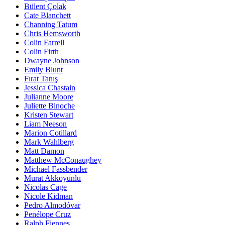
Bülent Çolak
Cate Blanchett
Channing Tatum
Chris Hemsworth
Colin Farrell
Colin Firth
Dwayne Johnson
Emily Blunt
Fırat Tanış
Jessica Chastain
Julianne Moore
Juliette Binoche
Kristen Stewart
Liam Neeson
Marion Cotillard
Mark Wahlberg
Matt Damon
Matthew McConaughey
Michael Fassbender
Murat Akkoyunlu
Nicolas Cage
Nicole Kidman
Pedro Almodóvar
Penélope Cruz
Ralph Fiennes