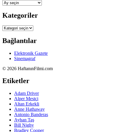
Arşivler
Kategoriler
Kategoriler
Bağlantılar
Elektronik Gazete
Sinemagraf
©
2026 HaftanınFilmi.com
Etiketler
Adam Driver
Alper Mestçi
Altan Erkekli
Anne Hathaway
Antonio Banderas
Ayhan Taş
Bill Nighy
Bradley Cooper