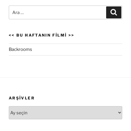
Ara:
Ara
<< BU HAFTANIN FILMI >>
Backrooms
ARŞIVLER
Arşivler