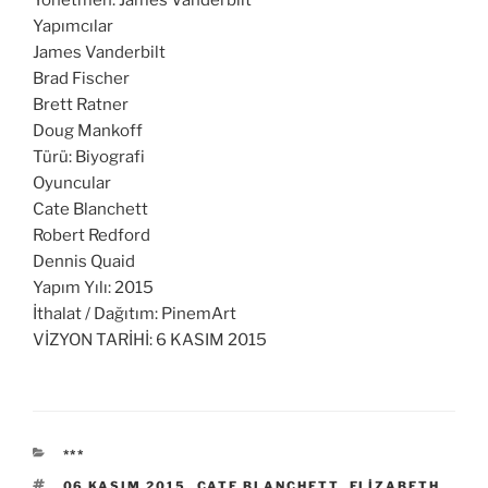
Yönetmen: James Vanderbilt
Yapımcılar
James Vanderbilt
Brad Fischer
Brett Ratner
Doug Mankoff
Türü: Biyografi
Oyuncular
Cate Blanchett
Robert Redford
Dennis Quaid
Yapım Yılı: 2015
İthalat / Dağıtım: PinemArt
VİZYON TARİHİ: 6 KASIM 2015
KATEGORILER
***
ETIKETLER
06 KASIM 2015
,
CATE BLANCHETT
,
ELIZABETH