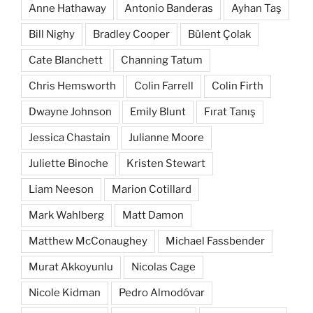
Anne Hathaway
Antonio Banderas
Ayhan Taş
Bill Nighy
Bradley Cooper
Bülent Çolak
Cate Blanchett
Channing Tatum
Chris Hemsworth
Colin Farrell
Colin Firth
Dwayne Johnson
Emily Blunt
Fırat Tanış
Jessica Chastain
Julianne Moore
Juliette Binoche
Kristen Stewart
Liam Neeson
Marion Cotillard
Mark Wahlberg
Matt Damon
Matthew McConaughey
Michael Fassbender
Murat Akkoyunlu
Nicolas Cage
Nicole Kidman
Pedro Almodóvar