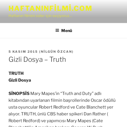
İçeriğe
HAFTANINFILMI.COM
geç
Haftanın filmini sizler için seçiyoruz…
Menü
YAYIM
5 KASIM 2015
(
NILGÜN ÖZCAN
)
TARIHI
Gizli Dosya – Truth
TRUTH
Gizli Dosya
SİNOPSİS
Mary Mapes’in “Truth and Duty” adlı
kitabından uyarlanan filmin başrollerinde Oscar ödüllü
usta oyuncular Robert Redford ve Cate Blanchett yer
alıyor. TRUTH, ünlü CBS haber spikeri Dan Rather (
Robert Redford) ve yapımcısı Mary Mapes (Cate