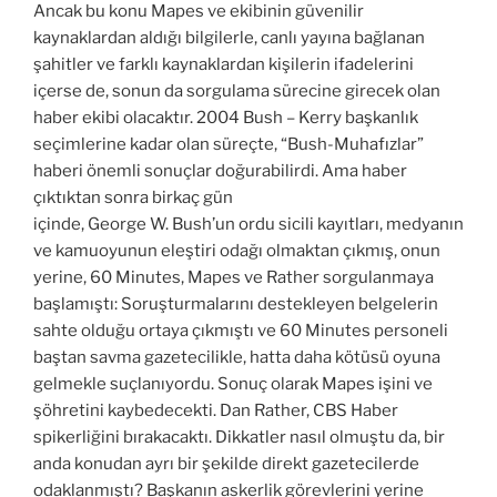
Ancak bu konu Mapes ve ekibinin güvenilir
kaynaklardan aldığı bilgilerle, canlı yayına bağlanan
şahitler ve farklı kaynaklardan kişilerin ifadelerini
içerse de, sonun da sorgulama sürecine girecek olan
haber ekibi olacaktır. 2004 Bush – Kerry başkanlık
seçimlerine kadar olan süreçte, “Bush-Muhafızlar”
haberi önemli sonuçlar doğurabilirdi.
Ama haber
çıktıktan sonra birkaç gün
içinde, George W. Bush’un ordu sicili kayıtları, medyanın
ve kamuoyunun eleştiri odağı olmaktan çıkmış, onun
yerine, 60 Minutes, Mapes ve Rather sorgulanmaya
başlamıştı: Soruşturmalarını destekleyen belgelerin
sahte olduğu ortaya çıkmıştı ve 60 Minutes personeli
baştan savma gazetecilikle, hatta daha kötüsü oyuna
gelmekle suçlanıyordu. Sonuç olarak Mapes işini ve
şöhretini kaybedecekti. Dan Rather, CBS Haber
spikerliğini bırakacaktı. Dikkatler nasıl olmuştu da, bir
anda konudan ayrı bir şekilde direkt gazetecilerde
odaklanmıştı? Başkanın askerlik görevlerini yerine