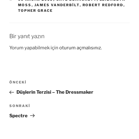
MOSS
,
JAMES VANDERBILT
,
ROBERT REDFORD
,
TOPHER GRACE
Bir yanıt yazın
Yorum yapabilmek için
oturum açmalısınız
.
Yazı
Önceki
ÖNCEKI
gezinmesi
Yazı
Düşlerin Terzisi – The Dressmaker
Sonraki
SONRAKI
Yazı
Spectre