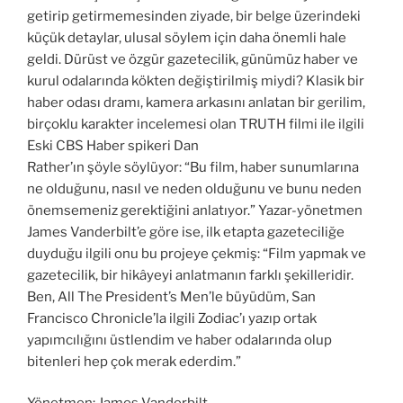
getirip getirmemesinden ziyade, bir belge üzerindeki
küçük detaylar, ulusal söylem için daha önemli hale
geldi. Dürüst ve özgür gazetecilik, günümüz haber ve
kurul odalarında kökten değiştirilmiş miydi? Klasik bir
haber odası dramı, kamera arkasını anlatan bir gerilim,
birçoklu karakter incelemesi olan TRUTH filmi ile ilgili
Eski CBS Haber spikeri Dan
Rather’ın şöyle söylüyor: “Bu film, haber sunumlarına
ne olduğunu, nasıl ve neden olduğunu ve bunu neden
önemsemeniz gerektiğini anlatıyor.” Yazar-yönetmen
James Vanderbilt’e göre ise, ilk etapta gazeteciliğe
duyduğu ilgili onu bu projeye çekmiş: “Film yapmak ve
gazetecilik, bir hikâyeyi anlatmanın farklı şekilleridir.
Ben, All The President’s Men’le büyüdüm, San
Francisco Chronicle’la ilgili Zodiac’ı yazıp ortak
yapımcılığını üstlendim ve haber odalarında olup
bitenleri hep çok merak ederdim.”