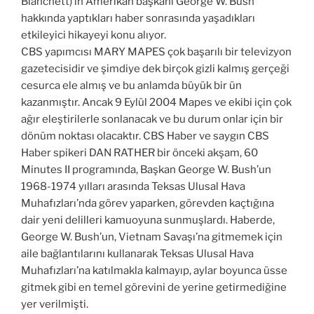
Blanchett)’in Amerikan başkanı George W. Bush
hakkında yaptıkları haber sonrasında yaşadıkları
etkileyici hikayeyi konu alıyor.
CBS yapımcısı MARY MAPES çok başarılı bir televizyon
gazetecisidir ve şimdiye dek birçok gizli kalmış gerçeği
cesurca ele almış ve bu anlamda büyük bir ün
kazanmıştır. Ancak 9 Eylül 2004 Mapes ve ekibi için çok
ağır eleştirilerle sonlanacak ve bu durum onlar için bir
dönüm noktası olacaktır. CBS Haber ve saygın CBS
Haber spikeri DAN RATHER bir önceki akşam, 60
Minutes II programında, Başkan George W. Bush’un
1968-1974 yılları arasında Teksas Ulusal Hava
Muhafızları’nda görev yaparken, görevden kaçtığına
dair yeni delilleri kamuoyuna sunmuşlardı. Haberde,
George W. Bush’un, Vietnam Savaşı’na gitmemek için
aile bağlantılarını kullanarak Teksas Ulusal Hava
Muhafızları’na katılmakla kalmayıp, aylar boyunca üsse
gitmek gibi en temel görevini de yerine getirmediğine
yer verilmişti.