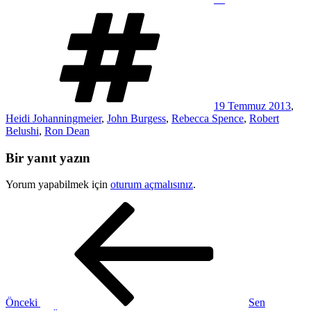
Etiketler
19 Temmuz 2013
,
Heidi Johanningmeier
,
John Burgess
,
Rebecca Spence
,
Robert
Belushi
,
Ron Dean
Bir yanıt yazın
Yorum yapabilmek için
oturum açmalısınız
.
Yazı
Önceki
Yazı
gezinmesi
Önceki
Sen