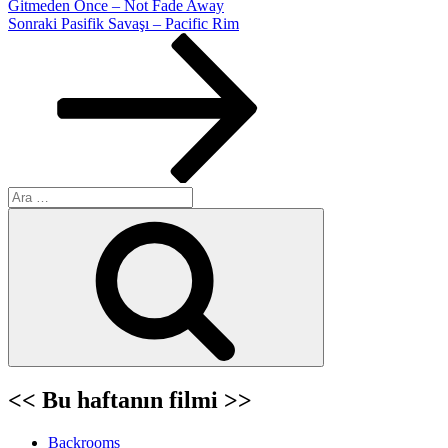
Gitmeden Önce – Not Fade Away
Sonraki
Sonraki
Pasifik Savaşı – Pacific Rim
Yazı
Ara:
Ara
<< Bu haftanın filmi >>
Backrooms