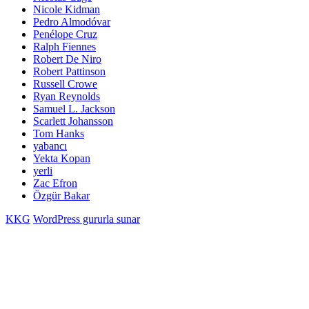
Nicole Kidman
Pedro Almodóvar
Penélope Cruz
Ralph Fiennes
Robert De Niro
Robert Pattinson
Russell Crowe
Ryan Reynolds
Samuel L. Jackson
Scarlett Johansson
Tom Hanks
yabancı
Yekta Kopan
yerli
Zac Efron
Özgür Bakar
KKG
WordPress gururla sunar