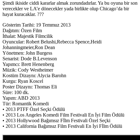
Şimdi ikiside ciddi kararlar almak zorundadırlar. Ya bu oyuna bir son
verecekler ve LA’e dönecekler yada birlikte olup Chicago’da bir
hayat kuracaklar. ???
Gösterim Tarihi: 19 Temmuz 2013
Dağıtım: Özen Film
İthalat: Majestik Filmcilik
Oyuncular: Robert Belushi,Rebecca Spence,Heidi
Johanningmeier,Ron Dean
Yönetmen: John Burgess
Senarist: Dode B.Levenson
Yapımcı: Brett Henenberg
Müzik: Cody Westheimer
Kostüm Dizaynı: Alycia Barohn
Kurgu: Ryan Koscel
Poster Dizaynı: Thomas Eli
Süre: 100 dk.
Yapım: ABD 2013
Tür: Romantik Komedi
• 2013 PTFF Özel Seçki Ödülü
• 2013 Los Angeles Komedi Film Festivali En İyi Film Ödülü
• 2013 Hollywood Bağımsız Fİlm Festivali Özel Seçki
• 2013 California Bağımsız Film Festivali En İyi Fİlm Ödülü