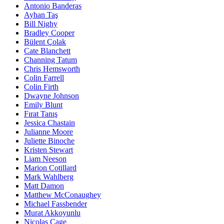
Antonio Banderas
Ayhan Taş
Bill Nighy
Bradley Cooper
Bülent Çolak
Cate Blanchett
Channing Tatum
Chris Hemsworth
Colin Farrell
Colin Firth
Dwayne Johnson
Emily Blunt
Fırat Tanış
Jessica Chastain
Julianne Moore
Juliette Binoche
Kristen Stewart
Liam Neeson
Marion Cotillard
Mark Wahlberg
Matt Damon
Matthew McConaughey
Michael Fassbender
Murat Akkoyunlu
Nicolas Cage