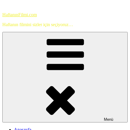
İçeriğe
geç
HaftanınFilmi.com
Haftanın filmini sizler için seçiyoruz…
Menü
Anasayfa