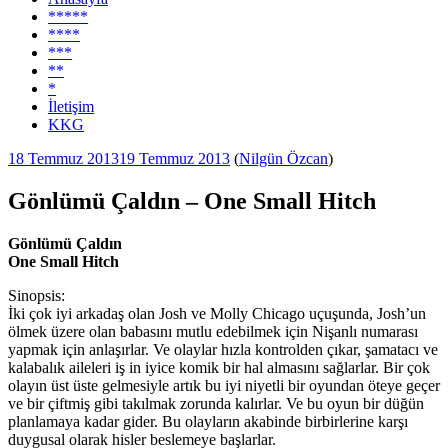
*****
****
***
**
*
İletişim
KKG
Yayım
18 Temmuz 2013
19 Temmuz 2013
(
Nilgün Özcan
)
tarihi
Gönlümü Çaldın – One Small Hitch
Gönlümü Çaldın
One Small Hitch
Sinopsis:
İki çok iyi arkadaş olan Josh ve Molly Chicago uçuşunda, Josh’un
ölmek üzere olan babasını mutlu edebilmek için Nişanlı numarası
yapmak için anlaşırlar. Ve olaylar hızla kontrolden çıkar, şamatacı ve
kalabalık aileleri iş in iyice komik bir hal almasını sağlarlar. Bir çok
olayın üst üste gelmesiyle artık bu iyi niyetli bir oyundan öteye geçer
ve bir çiftmiş gibi takılmak zorunda kalırlar. Ve bu oyun bir düğün
planlamaya kadar gider. Bu olayların akabinde birbirlerine karşı
duygusal olarak hisler beslemeye başlarlar.