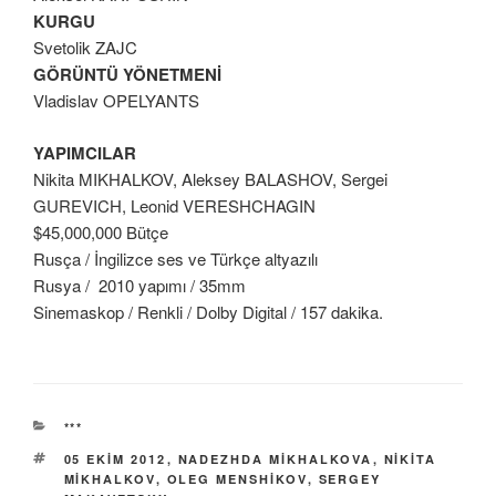
KURGU
Svetolik ZAJC
GÖRÜNTÜ YÖNETMENİ
Vladislav OPELYANTS
YAPIMCILAR
Nikita MIKHALKOV, Aleksey BALASHOV, Sergei
GUREVICH, Leonid VERESHCHAGIN
$45,000,000 Bütçe
Rusça / İngilizce ses ve Türkçe altyazılı
Rusya / 2010 yapımı / 35mm
Sinemaskop / Renkli / Dolby Digital / 157 dakika.
KATEGORILER
***
ETIKETLER
05 EKIM 2012
,
NADEZHDA MIKHALKOVA
,
NIKITA
MIKHALKOV
,
OLEG MENSHIKOV
,
SERGEY