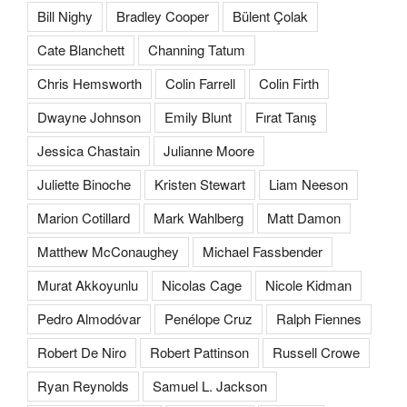
Bill Nighy
Bradley Cooper
Bülent Çolak
Cate Blanchett
Channing Tatum
Chris Hemsworth
Colin Farrell
Colin Firth
Dwayne Johnson
Emily Blunt
Fırat Tanış
Jessica Chastain
Julianne Moore
Juliette Binoche
Kristen Stewart
Liam Neeson
Marion Cotillard
Mark Wahlberg
Matt Damon
Matthew McConaughey
Michael Fassbender
Murat Akkoyunlu
Nicolas Cage
Nicole Kidman
Pedro Almodóvar
Penélope Cruz
Ralph Fiennes
Robert De Niro
Robert Pattinson
Russell Crowe
Ryan Reynolds
Samuel L. Jackson