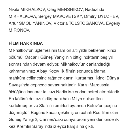
Nikita MIKHALKOV, Oleg MENSHIKOV, Nadezhda
MIKHALKOVA, Sergey MAKOVETSKY, Dmitry DYUZHEV,
Artur SMOLIYANINOV, Victoria TOLSTOGANOVA, Evgeny
MIRONOV.
FİLM HAKKINDA
Mikhalkov’un üçlemesinin tam on altı yıldır beklenen ikinci
bölümü, Oscar’lı Güneş Yanığı’nın bittiği noktanın beş yıl
sonrasından devam ediyor. Mikhalkov’un canlandırdığı
kahramanımız Albay Kotov ilk filmin sonunda idama
mahkûm edilmesine rağmen canını kurtarmış, İkinci Dünya
Savaşı’nda cephede savaşmaktadır. Karısı Maroussia
öldüğüne inanmakta, kızı Nadia ise ondan nefret etmektedir.
En kötüsü de, ezeli düşmanı hain Mitya suikastten
kurtulmuştur ve Stalin’in emirleri uyarınca Kotov’un peşine
düşmüştür. Bugüne kadar çekilmiş en pahalı Rus filmi olan
Güneş Yanığı 2, Cannes’daki dünya prömiyerinden önce ilk
kez Kremlin Sarayı’nda izleyici karşısına çıktı.