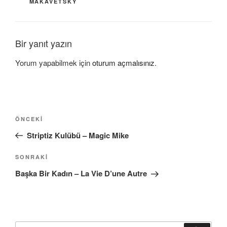
MAKAVETSKY
Bir yanıt yazın
Yorum yapabilmek için
oturum açmalısınız
.
Yazı
Önceki
ÖNCEKI
gezinmesi
Yazı
Striptiz Kulübü – Magic Mike
Sonraki
SONRAKI
Yazı
Başka Bir Kadın – La Vie D’une Autre
Ara: