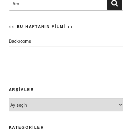
Ara
<< BU HAFTANIN FILMI >>
Backrooms
ARŞIVLER
Arşivler
KATEGORILER