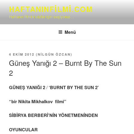
İçeriğe
HAFTANINFILMI.COM
geç
Haftanın filmini sizler için seçiyoruz…
Menü
YAYIM
4 EKIM 2012
(
NILGÜN ÖZCAN
)
TARIHI
Güneş Yanığı 2 – Burnt By The Sun
2
GÜNEŞ YANIĞI 2
/
‘BURNT BY THE SUN 2’
“bir Nikita Mikhalkov filmi”
SİBİRYA BERBERİ’NİN YÖNETMENİNDEN
OYUNCULAR