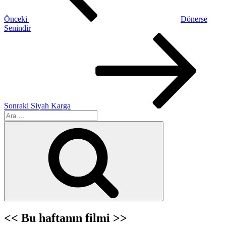
Önceki
Dönerse
Senindir
Sonraki
Yazı
Sonraki
Siyah Karga
Ara:
Ara
<< Bu haftanın filmi >>