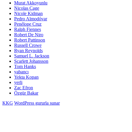
Murat Akkoyunlu
Nicolas Cage
Nicole Kidman
Pedro Almodóvar
Penélope Cruz
Ralph Fiennes
Robert De Niro
Robert Pattinson
Russell Crowe
Ryan Reynolds
Samuel L. Jackson
Scarlett Johansson
Tom Hanks
yabancı
Yekta Kopan
yerli
Zac Efron
Özgür Bakar
KKG
WordPress gururla sunar