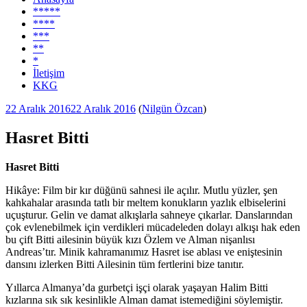
*****
****
***
**
*
İletişim
KKG
Yayım
22 Aralık 2016
22 Aralık 2016
(
Nilgün Özcan
)
tarihi
Hasret Bitti
Hasret Bitti
Hikâye: Film bir kır düğünü sahnesi ile açılır. Mutlu yüzler, şen
kahkahalar arasında tatlı bir meltem konukların yazlık elbiselerini
uçuşturur. Gelin ve damat alkışlarla sahneye çıkarlar. Danslarından
çok evlenebilmek için verdikleri mücadeleden dolayı alkışı hak eden
bu çift Bitti ailesinin büyük kızı Özlem ve Alman nişanlısı
Andreas’tır. Minik kahramanımız Hasret ise ablası ve eniştesinin
dansını izlerken Bitti Ailesinin tüm fertlerini bize tanıtır.
Yıllarca Almanya’da gurbetçi işçi olarak yaşayan Halim Bitti
kızlarına sık sık kesinlikle Alman damat istemediğini söylemiştir.