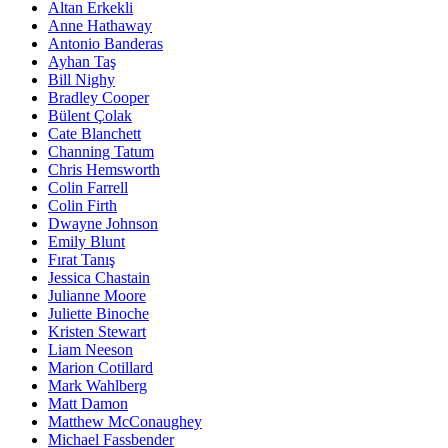
Altan Erkekli
Anne Hathaway
Antonio Banderas
Ayhan Taş
Bill Nighy
Bradley Cooper
Bülent Çolak
Cate Blanchett
Channing Tatum
Chris Hemsworth
Colin Farrell
Colin Firth
Dwayne Johnson
Emily Blunt
Fırat Tanış
Jessica Chastain
Julianne Moore
Juliette Binoche
Kristen Stewart
Liam Neeson
Marion Cotillard
Mark Wahlberg
Matt Damon
Matthew McConaughey
Michael Fassbender