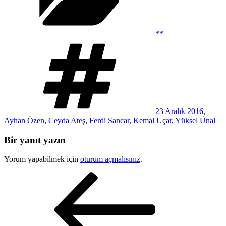
**
Etiketler
23 Aralık 2016
,
Ayhan Özen
,
Ceyda Ateş
,
Ferdi Sancar
,
Kemal Uçar
,
Yüksel Ünal
Bir yanıt yazın
Yorum yapabilmek için
oturum açmalısınız
.
Yazı
Önceki
Yazı
gezinmesi