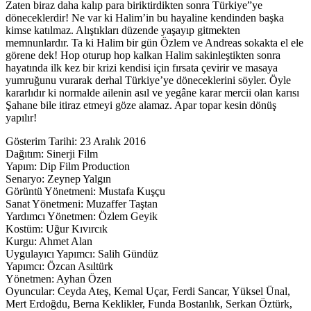
Zaten biraz daha kalıp para biriktirdikten sonra Türkiye”ye
döneceklerdir! Ne var ki Halim’in bu hayaline kendinden başka
kimse katılmaz. Alıştıkları düzende yaşayıp gitmekten
memnunlardır. Ta ki Halim bir gün Özlem ve Andreas sokakta el ele
görene dek! Hop oturup hop kalkan Halim sakinleştikten sonra
hayatında ilk kez bir krizi kendisi için fırsata çevirir ve masaya
yumruğunu vurarak derhal Türkiye’ye döneceklerini söyler. Öyle
kararlıdır ki normalde ailenin asıl ve yegâne karar mercii olan karısı
Şahane bile itiraz etmeyi göze alamaz. Apar topar kesin dönüş
yapılır!
Gösterim Tarihi: 23 Aralık 2016
Dağıtım: Sinerji Film
Yapım: Dip Film Production
Senaryo: Zeynep Yalgın
Görüntü Yönetmeni: Mustafa Kuşçu
Sanat Yönetmeni: Muzaffer Taştan
Yardımcı Yönetmen: Özlem Geyik
Kostüm: Uğur Kıvırcık
Kurgu: Ahmet Alan
Uygulayıcı Yapımcı: Salih Gündüz
Yapımcı: Özcan Asıltürk
Yönetmen: Ayhan Özen
Oyuncular: Ceyda Ateş, Kemal Uçar, Ferdi Sancar, Yüksel Ünal,
Mert Erdoğdu, Berna Keklikler, Funda Bostanlık, Serkan Öztürk,