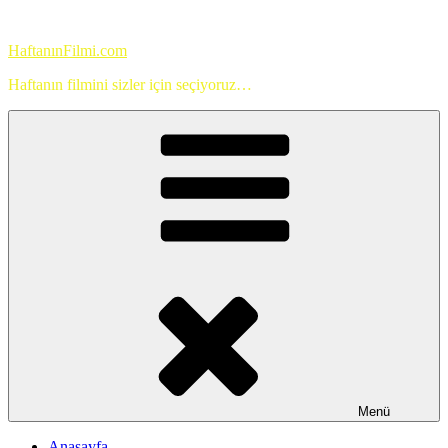
İçeriğe
geç
HaftanınFilmi.com
Haftanın filmini sizler için seçiyoruz…
Menü
Anasayfa