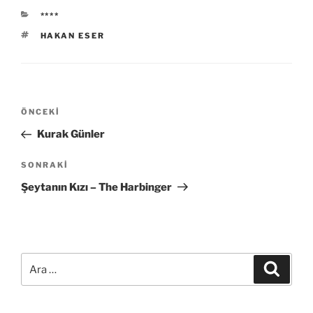
KATEGORILER
****
ETIKETLER
HAKAN ESER
Yazı
Önceki
ÖNCEKI
gezinmesi
Yazı
Kurak Günler
Sonraki
SONRAKI
Yazı
Şeytanın Kızı – The Harbinger
Ara:
Ara