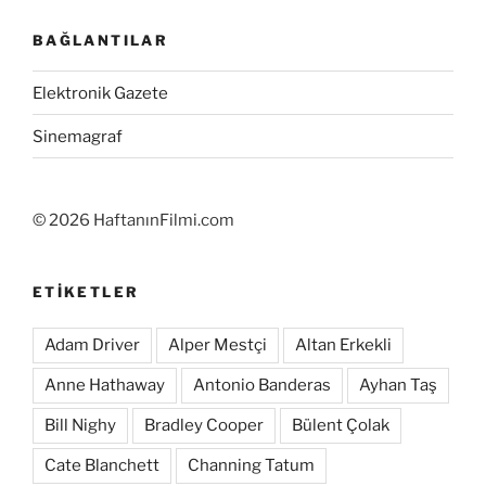
BAĞLANTILAR
Elektronik Gazete
Sinemagraf
©
2026 HaftanınFilmi.com
ETIKETLER
Adam Driver
Alper Mestçi
Altan Erkekli
Anne Hathaway
Antonio Banderas
Ayhan Taş
Bill Nighy
Bradley Cooper
Bülent Çolak
Cate Blanchett
Channing Tatum