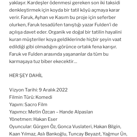
yaklaşır. Kardeşler ödenmesi gereken son iki taksidi
denkleştirmek için koyda bir tatil köyü açmaya karar
verir. Faruk, Ayhan ve Kasım bu proje için seferber
olurken, Faruk tesadüfen tanıştığı yazar Fulden’i de
açılışa davet eder. Organik ve doğal bir tatilin hayalini
kuran müşteriler koya geldiklerinde hiçbir şeyin vaat
edildiği gibi olmadığını görünce ortalık fena karışır.
Faruk ve Fulden arasında yaşananlar da tüm bu
karmaşaya tuz biber ekecektir…
HER ŞEY DAHİL
Vizyon Tarihi: 9 Aralık 2022
Filmin Türü: Komedi
Yapım: Sacro Film
Yapımcı: Metin Özcan – Hande Alpaslan
Yönetmen: Hakan Eser
Oyuncular: Gürgen Öz, Gonca Vuslateri, Hakan Bilgin,
Kaan Yılmaz, Aslı Bankoğlu, Tuncay Beyazıt, Yağmur Ün,