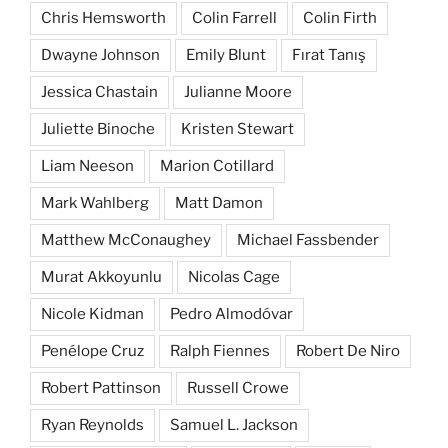
Chris Hemsworth
Colin Farrell
Colin Firth
Dwayne Johnson
Emily Blunt
Fırat Tanış
Jessica Chastain
Julianne Moore
Juliette Binoche
Kristen Stewart
Liam Neeson
Marion Cotillard
Mark Wahlberg
Matt Damon
Matthew McConaughey
Michael Fassbender
Murat Akkoyunlu
Nicolas Cage
Nicole Kidman
Pedro Almodóvar
Penélope Cruz
Ralph Fiennes
Robert De Niro
Robert Pattinson
Russell Crowe
Ryan Reynolds
Samuel L. Jackson