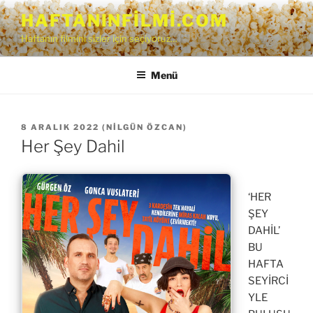
İçeriğe
HAFTANINFILMI.COM
geç
Haftanın filmini sizler için seçiyoruz…
Menü
YAYIM
8 ARALIK 2022
(
NILGÜN ÖZCAN
)
TARIHI
Her Şey Dahil
‘HER
ŞEY
DAHİL’
BU
HAFTA
SEYİRCİ
YLE