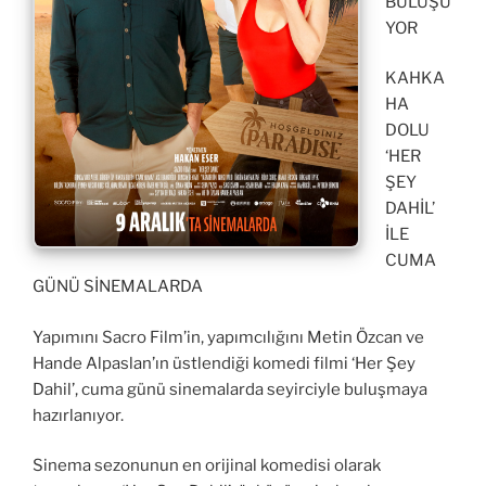
BULUŞU
YOR
KAHKA
HA
DOLU
‘HER
ŞEY
DAHİL’
İLE
CUMA
GÜNÜ SİNEMALARDA
Yapımını Sacro Film’in, yapımcılığını Metin Özcan ve
Hande Alpaslan’ın üstlendiği komedi filmi ‘Her Şey
Dahil’, cuma günü sinemalarda seyirciyle buluşmaya
hazırlanıyor.
Sinema sezonunun en orijinal komedisi olarak