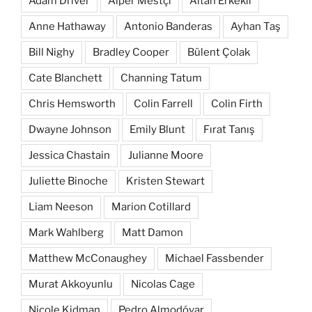
Adam Driver
Alper Mestçi
Altan Erkekli
Anne Hathaway
Antonio Banderas
Ayhan Taş
Bill Nighy
Bradley Cooper
Bülent Çolak
Cate Blanchett
Channing Tatum
Chris Hemsworth
Colin Farrell
Colin Firth
Dwayne Johnson
Emily Blunt
Fırat Tanış
Jessica Chastain
Julianne Moore
Juliette Binoche
Kristen Stewart
Liam Neeson
Marion Cotillard
Mark Wahlberg
Matt Damon
Matthew McConaughey
Michael Fassbender
Murat Akkoyunlu
Nicolas Cage
Nicole Kidman
Pedro Almodóvar