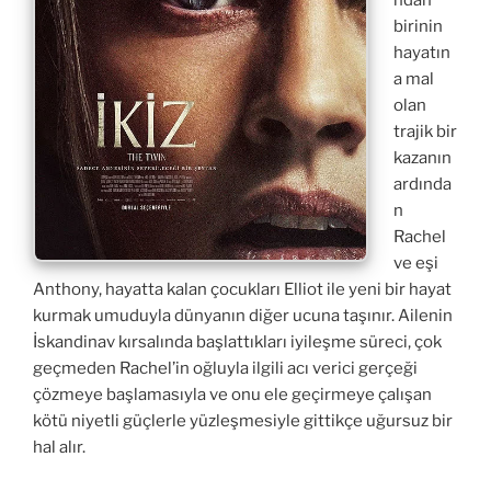
ndan
birinin
hayatın
a mal
olan
trajik bir
kazanın
ardında
n
Rachel
ve eşi
Anthony, hayatta kalan çocukları Elliot ile yeni bir hayat
kurmak umuduyla dünyanın diğer ucuna taşınır. Ailenin
İskandinav kırsalında başlattıkları iyileşme süreci, çok
geçmeden Rachel’in oğluyla ilgili acı verici gerçeği
çözmeye başlamasıyla ve onu ele geçirmeye çalışan
kötü niyetli güçlerle yüzleşmesiyle gittikçe uğursuz bir
hal alır.