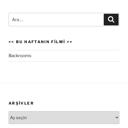
Ara:
Ara
<< BU HAFTANIN FILMI >>
Backrooms
ARŞIVLER
Arşivler