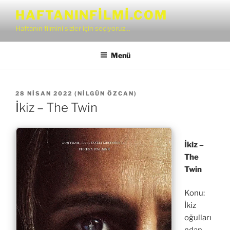
İçeriğe
HAFTANINFILMI.COM
geç
Haftanın filmini sizler için seçiyoruz…
Menü
YAYIM
28 NISAN 2022
(
NILGÜN ÖZCAN
)
TARIHI
İkiz – The Twin
İkiz –
The
Twin
Konu:
İkiz
oğulları