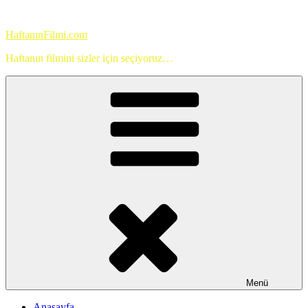
İçeriğe
geç
HaftanınFilmi.com
Haftanın filmini sizler için seçiyoruz…
Menü
Anasayfa