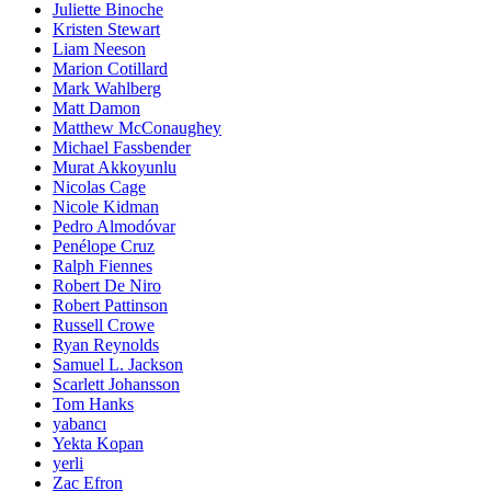
Juliette Binoche
Kristen Stewart
Liam Neeson
Marion Cotillard
Mark Wahlberg
Matt Damon
Matthew McConaughey
Michael Fassbender
Murat Akkoyunlu
Nicolas Cage
Nicole Kidman
Pedro Almodóvar
Penélope Cruz
Ralph Fiennes
Robert De Niro
Robert Pattinson
Russell Crowe
Ryan Reynolds
Samuel L. Jackson
Scarlett Johansson
Tom Hanks
yabancı
Yekta Kopan
yerli
Zac Efron