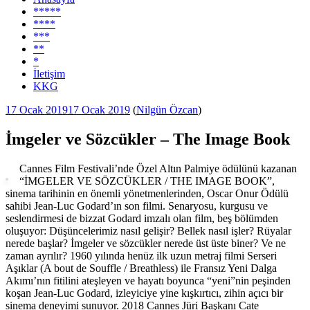
*****
****
***
**
*
İletişim
KKG
Yayım
17 Ocak 2019
17 Ocak 2019
(
Nilgün Özcan
)
tarihi
İmgeler ve Sözcükler – The Image Book
Cannes Film Festivali’nde Özel Altın Palmiye ödülünü kazanan
“İMGELER VE SÖZCÜKLER / THE IMAGE BOOK”,
sinema tarihinin en önemli yönetmenlerinden, Oscar Onur Ödülü
sahibi Jean-Luc Godard’ın son filmi. Senaryosu, kurgusu ve
seslendirmesi de bizzat Godard imzalı olan film, beş bölümden
oluşuyor: Düşüncelerimiz nasıl gelişir? Bellek nasıl işler? Rüyalar
nerede başlar? İmgeler ve sözcükler nerede üst üste biner? Ve ne
zaman ayrılır? 1960 yılında henüz ilk uzun metraj filmi Serseri
Aşıklar (A bout de Souffle / Breathless) ile Fransız Yeni Dalga
Akımı’nın fitilini ateşleyen ve hayatı boyunca “yeni”nin peşinden
koşan Jean-Luc Godard, izleyiciye yine kışkırtıcı, zihin açıcı bir
sinema deneyimi sunuyor. 2018 Cannes Jüri Başkanı Cate