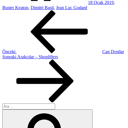
18 Ocak 2019
,
Buster Keaton
,
Dimitri Basil
,
Jean Luc Godard
Yazı
Önceki
Yazı
gezinmesi
Önceki
Can Dostlar
Sonraki
Sonraki
Arakçılar – Shoplifters
Yazı
Ara:
Ara