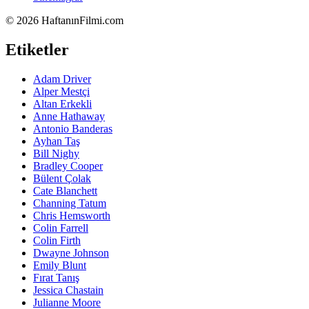
©
2026 HaftanınFilmi.com
Etiketler
Adam Driver
Alper Mestçi
Altan Erkekli
Anne Hathaway
Antonio Banderas
Ayhan Taş
Bill Nighy
Bradley Cooper
Bülent Çolak
Cate Blanchett
Channing Tatum
Chris Hemsworth
Colin Farrell
Colin Firth
Dwayne Johnson
Emily Blunt
Fırat Tanış
Jessica Chastain
Julianne Moore