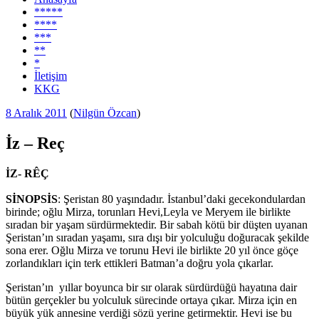
*****
****
***
**
*
İletişim
KKG
Yayım
8 Aralık 2011
(
Nilgün Özcan
)
tarihi
İz – Reç
İZ- RÊÇ
SİNOPSİS
: Şeristan 80 yaşındadır. İstanbul’daki gecekondulardan
birinde; oğlu Mirza, torunları Hevi,Leyla ve Meryem ile birlikte
sıradan bir yaşam sürdürmektedir. Bir sabah kötü bir düşten uyanan
Şeristan’ın sıradan yaşamı, sıra dışı bir yolculuğu doğuracak şekilde
sona erer. Oğlu Mirza ve torunu Hevi ile birlikte 20 yıl önce göçe
zorlandıkları için terk ettikleri Batman’a doğru yola çıkarlar.
Şeristan’ın yıllar boyunca bir sır olarak sürdürdüğü hayatına dair
bütün gerçekler bu yolculuk sürecinde ortaya çıkar. Mirza için en
büyük yük annesine verdiği sözü yerine getirmektir. Hevi ise bu