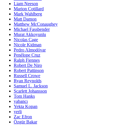
Liam Neeson
Marion Cotillard
Mark Wahlberg
Matt Damon
Matthew McConaughey
Michael Fassbender
Murat Akkoyunlu
Nicolas Cage
Nicole Kidman
Pedro Almodóvar
Penélope Cruz
Ralph Fiennes
Robert De Niro
Robert Pattinson
Russell Crowe
Ryan Reynolds
Samuel L. Jackson
Scarlett Johansson
Tom Hanks
yabancı
Yekta Kopan
yerli
Zac Efron
Özgür Bakar