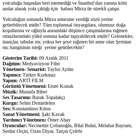
yolculuğu başından beri istemediği ve İstanbul’dan yanına kötü
anılar alarak yola çıktığı için babası Mirza ile sürekli çatışır.
Yolculuğun sonunda Mirza annesine verdiği sözü yerine
getirebilecek midir? Tüm toplumsal önyargılara, olumsuz doğa
koşullarına ve oğluyla arasındaki düşünce çatışmalarına rağmen
omuzlarındaki yükü sonuna kadar taşıyabilecek midir? Gelenekler,
inançlar, tabular mı; yoksa her şeye rağmen bir anne olan Şeristan
mı; hangisinin isteği yerine getirilecektir?
Gösterim Tarihi:
09 Aralık 2011
Dağıtım:
Medyavizyon Film
Yönetmen- Senarist:
Tayfur Aydın
Yapımcı:
Türker Korkmaz
Yapım:
ARTİ FİLM
Görüntü Yönetmeni:
Emre Konuk
Müzik:
Mustafa Biber
Ses Tasarımı:
Burak Topalakçı
Kurgu:
Selim Demirdelen
Ses:
Konstantinos Kitou
Sanat Yönetmeni:
Şaki Kavak
Yardımcı Yönetmen:
Ömer Abay
Oyuncular:
Necmettin Çobanoğlu, Bilal Bulut, Melahat Bayram,
Serdar Orçin, Ozan Diyar, Tarçın Çelebi