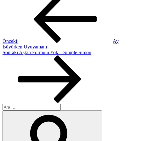
Yazı
gezinmesi
Önceki
Ay
Büyürken Uyuyamam
Sonraki
Sonraki
Aşkın Formülü Yok – Simple Simon
Yazı
Ara:
Ara