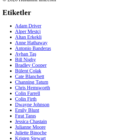
Etiketler
Adam Driver
Alper Mestçi
Altan Erkekli
Anne Hathaway
Antonio Banderas
Ayhan Taş
Bill Nighy
Bradley Cooper
Bülent Çolak
Cate Blanchett
Channing Tatum
Chris Hemsworth
Colin Farrell
Colin Firth
Dwayne Johnson
Emily Blunt
Fırat Tanış
Jessica Chastain
Julianne Moore
Juliette Binoche
Kristen Stewart