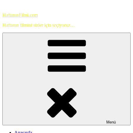
İçeriğe
geç
HaftanınFilmi.com
Haftanın filmini sizler için seçiyoruz…
Menü
Anasayfa