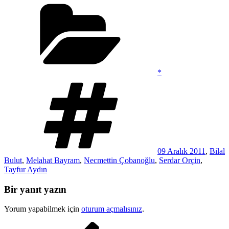
Kategoriler
*
Etiketler
09 Aralık 2011
,
Bilal
Bulut
,
Melahat Bayram
,
Necmettin Çobanoğlu
,
Serdar Orçin
,
Tayfur Aydın
Bir yanıt yazın
Yorum yapabilmek için
oturum açmalısınız
.
Yazı
Önceki