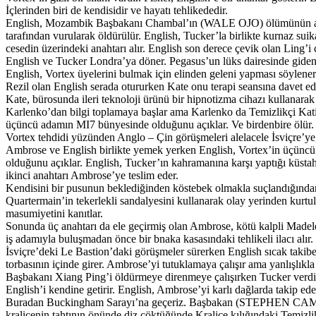
İçlerinden biri de kendisidir ve hayatı tehlikededir.
English, Mozambik Başbakanı Chambal’ın (WALE OJO) ölümünün arkasın
tarafından vurularak öldürülür. English, Tucker’la birlikte kurnaz s
cesedin üzerindeki anahtarı alır. English son derece çevik olan Ling’i ç
English ve Tucker Londra’ya döner. Pegasus’un lüks dairesinde giden 
English, Vortex üyelerini bulmak için elinden geleni yapması söylene
Rezil olan English serada otururken Kate onu terapi seansına davet ed
Kate, bürosunda ileri teknoloji ürünü bir hipnotizma cihazı kullanar
Karlenko’dan bilgi toplamaya başlar ama Karlenko da Temizlikçi Katil 
üçüncü adamın MI7 bünyesinde olduğunu açıklar. Ve birdenbire ölür.
Vortex tehdidi yüzünden Anglo – Çin görüşmeleri alelacele İsviçre’ye, A
Ambrose ve English birlikte yemek yerken English, Vortex’in üçüncü
olduğunu açıklar. English, Tucker’ın kahramanına karşı yaptığı küsta
ikinci anahtarı Ambrose’ye teslim eder.
Kendisini bir pusunun beklediğinden köstebek olmakla suçlandığından 
Quartermain’in tekerlekli sandalyesini kullanarak olay yerinden kurt
masumiyetini kanıtlar.
Sonunda üç anahtarı da ele geçirmiş olan Ambrose, kötü kalpli Ma
iş adamıyla buluşmadan önce bir bnaka kasasındaki tehlikeli ilacı alır
İsviçre’deki Le Bastion’daki görüşmeler sürerken English sıcak takibe 
torbasının içinde girer. Ambrose’yi tutuklamaya çalışır ama yanlışlıkla
Başbakanı Xiang Ping’i öldürmeye direnmeye çalışırken Tucker verdiğ
English’i kendine getirir. English, Ambrose’yi karlı dağlarda takip
Buradan Buckingham Sarayı’na geçeriz. Başbakan (STEPHEN CAMPBE
kraliçenin tahtının önünde diz çöktüğünde Kraliçe kılığındaki Temizlikç