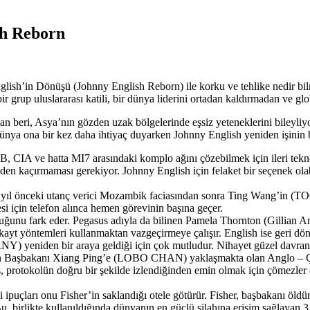
sh Reborn
lish’in Dönüşü (Johnny English Reborn) ile korku ve tehlike nedir bil
bir grup uluslararası katili, bir dünya liderini ortadan kaldırmadan ve 
dan beri, Asya’nın gözden uzak bölgelerinde eşsiz yeteneklerini bileyli
 Dünya ona bir kez daha ihtiyaç duyarken Johnny English yeniden işinin 
GB, CIA ve hatta MI7 arasındaki komplo ağını çözebilmek için ileri tekno
en kaçırmaması gerekiyor. Johnny English için felaket bir seçenek olabi
 yıl önceki utanç verici Mozambik faciasından sonra Ting Wang’in (TOG
i için telefon alınca hemen görevinin başına geçer.
unu fark eder. Pegasus adıyla da bilinen Pamela Thornton (Gillian An
akayt yöntemleri kullanmaktan vazgeçirmeye çalışır. English ise geri 
) yeniden bir araya geldiği için çok mutludur. Nihayet güzel davranı
in Başbakanı Xiang Ping’e (LOBO CHAN) yaklaşmakta olan Anglo – Çin 
us, protokolün doğru bir şekilde izlendiğinden emin olmak için çömezle
 ipuçları onu Fisher’in saklandığı otele götürür. Fisher, başbakanı öld
. Bu, birlikte kullanıldığında dünyanın en güçlü silahına erişim sağlayan 