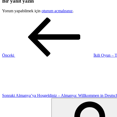
Bir yanıt yazın
Yorum yapabilmek için
oturum açmalısınız
.
Yazı
Önceki
Yazı
gezinmesi
Önceki
İkili Oyun – 
Sonraki
Yazı
Sonraki
Almanya’ya Hoşgeldiniz – Almanya: Willkommen in Deutsc
Ara: