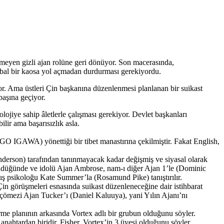
meyen gizli ajan rolüne geri dönüyor. Son macerasında,
global bir kaosa yol açmadan durdurması gerekiyordu.
yor. Ama üstleri Çin başkanına düzenlenmesi planlanan bir suikast
başına geçiyor.
lojiye sahip âletlerle çalışması gerekiyor. Devlet başkanları
lir ama başarısızlık asla.
O IGAWA) yönettiği bir tibet manastırına çekilmiştir. Fakat English,
derson) tarafından tanınmayacak kadar değişmiş ve siyasal olarak
döndüğünde ve idolü Ajan Ambrose, nam-ı diğer Ajan 1’le (Dominic
ş psikoloğu Kate Summer’la (Rosamund Pike) tanıştırılır.
görüşmeleri esnasında suikast düzenleneceğine dair istihbarat
r çömezi Ajan Tucker’ı (Daniel Kaluuya), yani Yılın Ajanı’nı
ürme planının arkasında Vortex adlı bir grubun olduğunu söyler.
3 anahtardan biridir. Fisher, Vortex’in 3 üyesi olduğunu söyler.