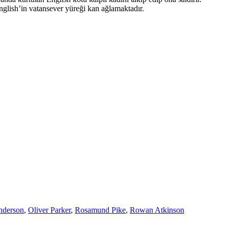
 English’in vatansever yüreği kan ağlamaktadır.
nderson
,
Oliver Parker
,
Rosamund Pike
,
Rowan Atkinson