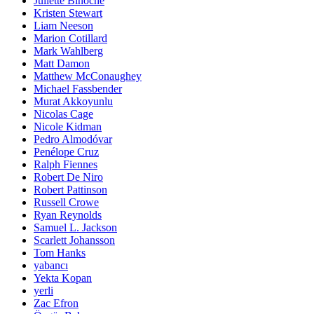
Juliette Binoche
Kristen Stewart
Liam Neeson
Marion Cotillard
Mark Wahlberg
Matt Damon
Matthew McConaughey
Michael Fassbender
Murat Akkoyunlu
Nicolas Cage
Nicole Kidman
Pedro Almodóvar
Penélope Cruz
Ralph Fiennes
Robert De Niro
Robert Pattinson
Russell Crowe
Ryan Reynolds
Samuel L. Jackson
Scarlett Johansson
Tom Hanks
yabancı
Yekta Kopan
yerli
Zac Efron