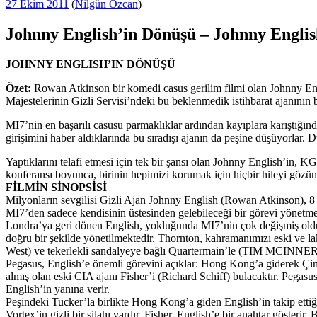
Yayım
27 Ekim 2011
(
Nilgün Özcan
)
tarihi
Johnny English’in Dönüşü – Johnny Engli
JOHNNY ENGLISH’IN DÖNÜŞÜ
Özet:
Rowan Atkinson bir komedi casus gerilim filmi olan Johnny Eng
Majestelerinin Gizli Servisi’ndeki bu beklenmedik istihbarat ajanının 
MI7’nin en başarılı casusu parmaklıklar ardından kayıplara karıştığın
girişimini haber aldıklarında bu sıradışı ajanın da peşine düşüyorlar.
Yaptıklarını telafi etmesi için tek bir şansı olan Johnny English’in, K
konferansı boyunca, birinin hepimizi korumak için hiçbir hileyi gözünd
FİLMİN SİNOPSİSİ
Milyonların sevgilisi Gizli Ajan Johnny English (Rowan Atkinson), 8
MI7’den sadece kendisinin üstesinden gelebileceği bir görevi yönetmes
Londra’ya geri dönen English, yokluğunda MI7’nin çok değişmiş olduğ
doğru bir şekilde yönetilmektedir. Thornton, kahramanımızı eski ve l
West) ve tekerlekli sandalyeye bağlı Quartermain’le (TIM MCINNERNY
Pegasus, English’e önemli görevini açıklar: Hong Kong’a giderek Ç
almış olan eski CIA ajanı Fisher’i (Richard Schiff) bulacaktır. Pegas
English’in yanına verir.
Peşindeki Tucker’la birlikte Hong Kong’a giden English’in takip ettiği
Vortex’in gizli bir silahı vardır. Fisher, English’e bir anahtar gösterir