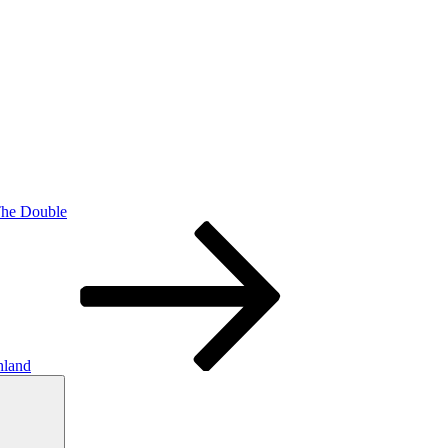
The Double
hland
Ara