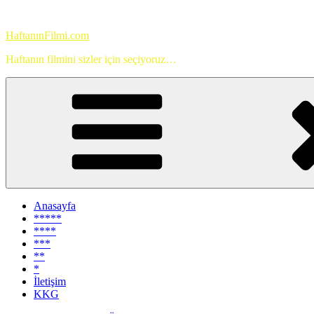
İçeriğe
geç
HaftanınFilmi.com
Haftanın filmini sizler için seçiyoruz…
Anasayfa
*****
****
***
**
*
İletişim
KKG