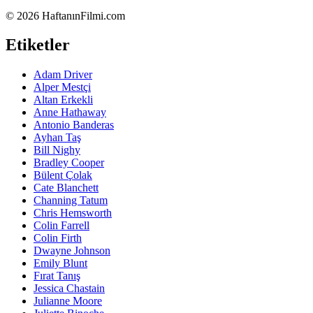
©
2026 HaftanınFilmi.com
Etiketler
Adam Driver
Alper Mestçi
Altan Erkekli
Anne Hathaway
Antonio Banderas
Ayhan Taş
Bill Nighy
Bradley Cooper
Bülent Çolak
Cate Blanchett
Channing Tatum
Chris Hemsworth
Colin Farrell
Colin Firth
Dwayne Johnson
Emily Blunt
Fırat Tanış
Jessica Chastain
Julianne Moore