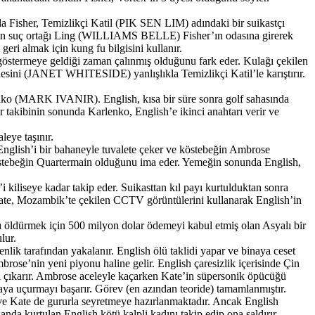
 Fisher, Temizlikçi Katil (PIK SEN LIM) adındaki bir suikastçı
til’in suç ortağı Ling (WILLIAMS BELLE) Fisher’ın odasına girerek
geri almak için kung fu bilgisini kullanır.
 göstermeye geldiği zaman çalınmış olduğunu fark eder. Kulağı çekilen
nesini (JANET WHITESIDE) yanlışlıkla Temizlikçi Katil’le karıştırır.
rlenko (MARK IVANIR). English, kısa bir süre sonra golf sahasında
 takibinin sonunda Karlenko, English’e ikinci anahtarı verir ve
leye taşınır.
nglish’i bir bahaneyle tuvalete çeker ve köstebeğin Ambrose
 köstebeğin Quartermain olduğunu ima eder. Yemeğin sonunda English,
kiliseye kadar takip eder. Suikasttan kıl payı kurtulduktan sonra
 Kate, Mozambik’te çekilen CCTV görüntülerini kullanarak English’in
ldürmek için 500 milyon dolar ödemeyi kabul etmiş olan Asyalı bir
lur.
nlik tarafından yakalanır. English ölü taklidi yapar ve binaya ceset
mbrose’nin yeni piyonu haline gelir. English çaresizlik içerisinde Çin
a çıkarır. Ambrose aceleyle kaçarken Kate’in süpersonik öpücüğü
ya uçurmayı başarır. Görev (en azından teoride) tamamlanmıştır.
ate de gururla seyretmeye hazırlanmaktadır. Ancak English
anda kurtulan English kötü kalpli kadını takip edip ona saldırır.