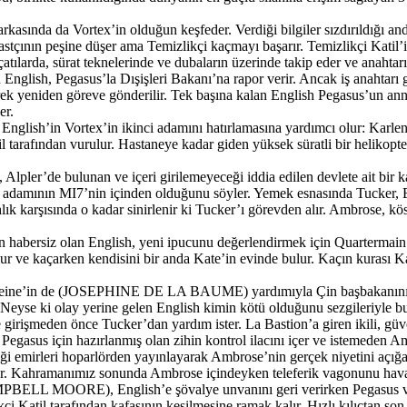
da da Vortex’in olduğun keşfeder. Verdiği bilgiler sızdırıldığı anda
uikastçının peşine düşer ama Temizlikçi kaçmayı başarır. Temizlikçi Ka
atılarda, sürat teknelerinde ve dubaların üzerinde takip eder ve anahtarı 
English, Pegasus’la Dışişleri Bakanı’na rapor verir. Ancak iş anahtarı
rek yeniden göreve gönderilir. Tek başına kalan English Pegasus’un an
er.
ak English’in Vortex’in ikinci adamını hatırlamasına yardımcı olur: Ka
tarafından vurulur. Hastaneye kadar giden yüksek süratli bir helikopter
lpler’de bulunan ve içeri girilemeyeceği iddia edilen devlete ait bir ka
 adamının MI7’nin içinden olduğunu söyler. Yemek esnasında Tucker, E
hlık karşısında o kadar sinirlenir ki Tucker’ı görevden alır. Ambrose,
habersiz olan English, yeni ipucunu değerlendirmek için Quartermain’i 
ulur ve kaçarken kendisini bir anda Kate’in evinde bulur. Kaçın kurası
deleine’in de (JOSEPHINE DE LA BAUME) yardımıyla Çin başbakanını ö
. Neyse ki olay yerine gelen English kimin kötü olduğunu sezgileriyle bu
girişmeden önce Tucker’dan yardım ister. La Bastion’a giren ikili, güve
 Pegasus için hazırlanmış olan zihin kontrol ilacını içer ve istemeden A
i emirleri hoparlörden yayınlayarak Ambrose’nin gerçek niyetini açığ
 eder. Kahramanımız sonunda Ambrose içindeyken teleferik vagonunu hava
LL MOORE), English’e şövalye unvanını geri verirken Pegasus ve K
i Katil tarafından kafasının kesilmesine ramak kalır. Hızlı kılıçtan son 