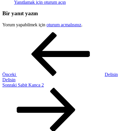
Yanıtlamak için oturum açın
Bir yanıt yazın
Yorum yapabilmek için
oturum açmalısınız
.
Yazı
Önceki
Yazı
gezinmesi
Önceki
Delisin
Delisin
Sonraki
Sonraki
Sabit Kanca 2
Yazı