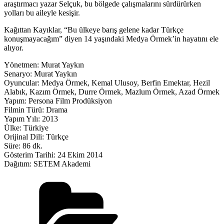
araştırmacı yazar Selçuk, bu bölgede çalışmalarını sürdürürken
yolları bu aileyle kesişir.
Kağıttan Kayıklar, “Bu ülkeye barış gelene kadar Türkçe
konuşmayacağım” diyen 14 yaşındaki Medya Örmek’in hayatını ele
alıyor.
Yönetmen: Murat Yaykın
Senaryo: Murat Yaykın
Oyuncular: Medya Örmek, Kemal Ulusoy, Berfin Emektar, Hezil
Alabık, Kazım Örmek, Durre Örmek, Mazlum Örmek, Azad Örmek
Yapım: Persona Film Prodüksiyon
Filmin Türü: Drama
Yapım Yılı: 2013
Ülke: Türkiye
Orijinal Dili: Türkçe
Süre: 86 dk.
Gösterim Tarihi: 24 Ekim 2014
Dağıtım: SETEM Akademi
Kategoriler