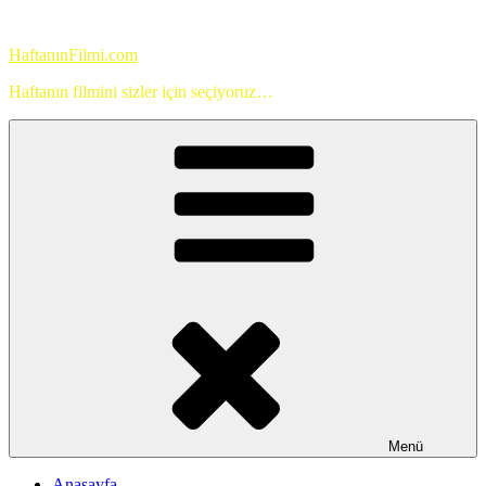
İçeriğe
geç
HaftanınFilmi.com
Haftanın filmini sizler için seçiyoruz…
Menü
Anasayfa