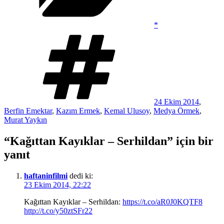
*
Etiketler
24 Ekim 2014
,
Berfin Emektar
,
Kazım Ermek
,
Kemal Ulusoy
,
Medya Örmek
,
Murat Yaykın
“Kağıttan Kayıklar – Serhildan” için bir
yanıt
haftaninfilmi
dedi ki:
23 Ekim 2014, 22:22
Kağıttan Kayıklar – Serhildan:
https://t.co/aR0J0KQTF8
http://t.co/y50ztSFr22