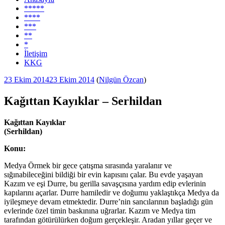
*****
****
***
**
*
İletişim
KKG
Yayım
23 Ekim 2014
23 Ekim 2014
(
Nilgün Özcan
)
tarihi
Kağıttan Kayıklar – Serhildan
Kağıttan Kayıklar
(Serhildan)
Konu:
Medya Örmek bir gece çatışma sırasında yaralanır ve
sığınabileceğini bildiği bir evin kapısını çalar. Bu evde yaşayan
Kazım ve eşi Durre, bu gerilla savaşçısına yardım edip evlerinin
kapılarını açarlar. Durre hamiledir ve doğumu yaklaştıkça Medya da
iyileşmeye devam etmektedir. Durre’nin sancılarının başladığı gün
evlerinde özel timin baskınına uğrarlar. Kazım ve Medya tim
tarafından götürülürken doğum gerçekleşir. Aradan yıllar geçer ve