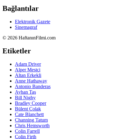
Bağlantılar
Elektronik Gazete
Sinemagraf
©
2026 HaftanınFilmi.com
Etiketler
Adam Driver
Alper Mestçi
Altan Erkekli
Anne Hathaway
Antonio Banderas
Ayhan Taş
Bill Nighy
Bradley Cooper
Bülent Çolak
Cate Blanchett
Channing Tatum
Chris Hemsworth
Colin Farrell
Colin Firth