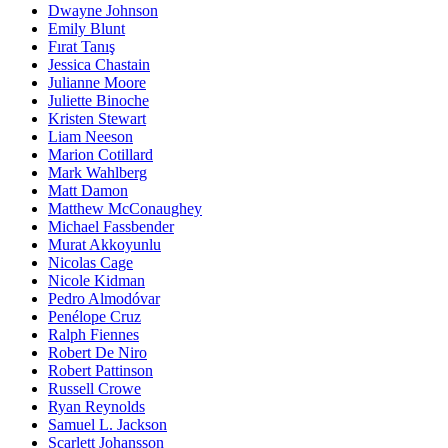
Dwayne Johnson
Emily Blunt
Fırat Tanış
Jessica Chastain
Julianne Moore
Juliette Binoche
Kristen Stewart
Liam Neeson
Marion Cotillard
Mark Wahlberg
Matt Damon
Matthew McConaughey
Michael Fassbender
Murat Akkoyunlu
Nicolas Cage
Nicole Kidman
Pedro Almodóvar
Penélope Cruz
Ralph Fiennes
Robert De Niro
Robert Pattinson
Russell Crowe
Ryan Reynolds
Samuel L. Jackson
Scarlett Johansson