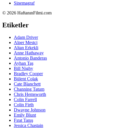
Sinemagraf
©
2026 HaftanınFilmi.com
Etiketler
Adam Driver
Alper Mestçi
Altan Erkekli
Anne Hathaway
Antonio Banderas
Ayhan Taş
Bill Nighy
Bradley Cooper
Bülent Çolak
Cate Blanchett
Channing Tatum
Chris Hemsworth
Colin Farrell
Colin Firth
Dwayne Johnson
Emily Blunt
Fırat Tanış
Jessica Chastain