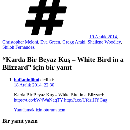
19 Aralık 2014
,
Christopher Meloni
,
Eva Green
,
Gregg Araki
,
Shailene Woodley
,
Shiloh Fernandez
“Karda Bir Beyaz Kuş – White Bird in a
Blizzard” için bir yanıt
haftaninfilmi
dedi ki:
18 Aralık 2014, 22:30
Karda Bir Beyaz Kuş – White Bird in a Blizzard:
https://t.co/bW4WaNaqTY
http://t.co/UfdsiHYGag
Yanıtlamak için oturum açın
Bir yanıt yazın