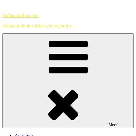
İçeriğe
geç
HaftanınFilmi.com
Haftanın filmini sizler için seçiyoruz…
Menü
Anasayfa