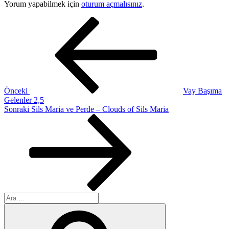
Yorum yapabilmek için
oturum açmalısınız
.
Yazı
Önceki
Yazı
gezinmesi
Önceki
Vay Başıma
Gelenler 2,5
Sonraki
Sonraki
Sils Maria ve Perde – Clouds of Sils Maria
Yazı
Ara:
Ara