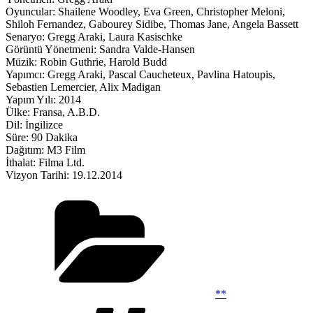
Oyuncular: Shailene Woodley, Eva Green, Christopher Meloni,
Shiloh Fernandez, Gabourey Sidibe, Thomas Jane, Angela Bassett
Senaryo: Gregg Araki, Laura Kasischke
Görüntü Yönetmeni: Sandra Valde-Hansen
Müzik: Robin Guthrie, Harold Budd
Yapımcı: Gregg Araki, Pascal Caucheteux, Pavlina Hatoupis,
Sebastien Lemercier, Alix Madigan
Yapım Yılı: 2014
Ülke: Fransa, A.B.D.
Dil: İngilizce
Süre: 90 Dakika
Dağıtım: M3 Film
İthalat: Filma Ltd.
Vizyon Tarihi: 19.12.2014
Kategoriler
**
Etiketler