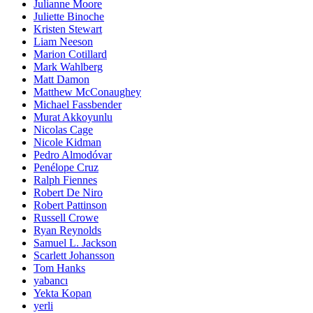
Julianne Moore
Juliette Binoche
Kristen Stewart
Liam Neeson
Marion Cotillard
Mark Wahlberg
Matt Damon
Matthew McConaughey
Michael Fassbender
Murat Akkoyunlu
Nicolas Cage
Nicole Kidman
Pedro Almodóvar
Penélope Cruz
Ralph Fiennes
Robert De Niro
Robert Pattinson
Russell Crowe
Ryan Reynolds
Samuel L. Jackson
Scarlett Johansson
Tom Hanks
yabancı
Yekta Kopan
yerli