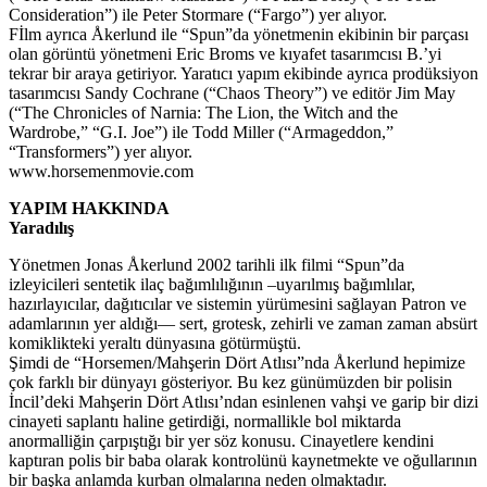
Consideration”) ile Peter Stormare (“Fargo”) yer alıyor.
Fİlm ayrıca Åkerlund ile “Spun”da yönetmenin ekibinin bir parçası
olan görüntü yönetmeni Eric Broms ve kıyafet tasarımcısı B.’yi
tekrar bir araya getiriyor. Yaratıcı yapım ekibinde ayrıca prodüksiyon
tasarımcısı Sandy Cochrane (“Chaos Theory”) ve editör Jim May
(“The Chronicles of Narnia: The Lion, the Witch and the
Wardrobe,” “G.I. Joe”) ile Todd Miller (“Armageddon,”
“Transformers”) yer alıyor.
www.horsemenmovie.com
YAPIM HAKKINDA
Yaradılış
Yönetmen Jonas Åkerlund 2002 tarihli ilk filmi “Spun”da
izleyicileri sentetik ilaç bağımlılığının –uyarılmış bağımlılar,
hazırlayıcılar, dağıtıcılar ve sistemin yürümesini sağlayan Patron ve
adamlarının yer aldığı— sert, grotesk, zehirli ve zaman zaman absürt
komiklikteki yeraltı dünyasına götürmüştü.
Şimdi de “Horsemen/Mahşerin Dört Atlısı”nda Åkerlund hepimize
çok farklı bir dünyayı gösteriyor. Bu kez günümüzden bir polisin
İncil’deki Mahşerin Dört Atlısı’ndan esinlenen vahşi ve garip bir dizi
cinayeti saplantı haline getirdiği, normallikle bol miktarda
anormalliğin çarpıştığı bir yer söz konusu. Cinayetlere kendini
kaptıran polis bir baba olarak kontrolünü kaynetmekte ve oğullarının
bir başka anlamda kurban olmalarına neden olmaktadır.