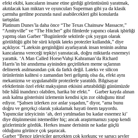
efekt ekibi, kancaların insane etine girdiği görüntüsünü yaratmak,
akıtılacak kan miktarı ve oyuncuları Superman gibi ya da klasik
çarmıha gerilme pozunda nasıl asabilecekleri gibi konularda
tartıştılar.
Platinum Dunes’la daha önce “The Texas Chainsaw Massacre,”
“Amityville” ve “The Hitcher” gibi filmlerde yapımcı olarak işbirliği
yapmış olan Garber “Bugünlerde sektörde çok yaygın olarak
görüldüğü gibi bir sürü köpük lateks protezler kullandık,” diye
açıklıyor. “Lateksin gerginliğini ayarlayarak insan teninin asılma
kancalarına vereceği tepkiyi yansıtacak, doğru miktarda esnemeyi
yarattık. ‘A Man Called Horse/Vahşi Kahraman’da Richard
Harris’in bir arındırma ayininden geçirilirken meme uçlarının
delinerek asılmasından çok da farklı değil. Lateks ve silicon
ürünlerinin kalitesi o zamandan beri gelişmiş olsa da, efekt aynı
mekanizma ve uygulanabilir protezlerle yaratıldı. Bilgisayar
efektlerinin özel efekt makyajının etkisini artırabildiği günümüzde
bile hâlâ inandırıcı olabilen, harika bir efekt.” Garber kayda alınan
asılı kalma gösterisini izlemenin kendisi için zor olduğunu itiraf
ediyor. “Şahsen izlerken zor anlar yaşadım,” diyor, “ama bunu
doğru ve gerçekçi olarak yakalamak hayati önem taşıyordu.
Yapımcılar izleyicinin ‘ah, deri yırtılmadan bu kadar esnemez ki’
diye düşünmesini istemediler hiç; ancak araştırmamızı yapıp kendi
gözlerimizle gördük. Herkes insane derisinin ne kadar güçlü
olduğunu görünce çok şaşıracak.
Garber “Bence izleyiciler gerçekten çok korkunç ve sarsıcı şeyler