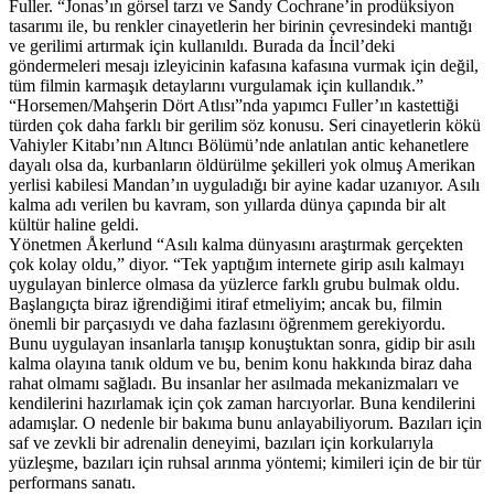
Fuller. “Jonas’ın görsel tarzı ve Sandy Cochrane’in prodüksiyon
tasarımı ile, bu renkler cinayetlerin her birinin çevresindeki mantığı
ve gerilimi artırmak için kullanıldı. Burada da İncil’deki
göndermeleri mesajı izleyicinin kafasına kafasına vurmak için değil,
tüm filmin karmaşık detaylarını vurgulamak için kullandık.”
“Horsemen/Mahşerin Dört Atlısı”nda yapımcı Fuller’ın kastettiği
türden çok daha farklı bir gerilim söz konusu. Seri cinayetlerin kökü
Vahiyler Kitabı’nın Altıncı Bölümü’nde anlatılan antic kehanetlere
dayalı olsa da, kurbanların öldürülme şekilleri yok olmuş Amerikan
yerlisi kabilesi Mandan’ın uyguladığı bir ayine kadar uzanıyor. Asılı
kalma adı verilen bu kavram, son yıllarda dünya çapında bir alt
kültür haline geldi.
Yönetmen Åkerlund “Asılı kalma dünyasını araştırmak gerçekten
çok kolay oldu,” diyor. “Tek yaptığım internete girip asılı kalmayı
uygulayan binlerce olmasa da yüzlerce farklı grubu bulmak oldu.
Başlangıçta biraz iğrendiğimi itiraf etmeliyim; ancak bu, filmin
önemli bir parçasıydı ve daha fazlasını öğrenmem gerekiyordu.
Bunu uygulayan insanlarla tanışıp konuştuktan sonra, gidip bir asılı
kalma olayına tanık oldum ve bu, benim konu hakkında biraz daha
rahat olmamı sağladı. Bu insanlar her asılmada mekanizmaları ve
kendilerini hazırlamak için çok zaman harcıyorlar. Buna kendilerini
adamışlar. O nedenle bir bakıma bunu anlayabiliyorum. Bazıları için
saf ve zevkli bir adrenalin deneyimi, bazıları için korkularıyla
yüzleşme, bazıları için ruhsal arınma yöntemi; kimileri için de bir tür
performans sanatı.