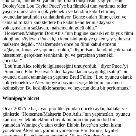
çok rahat, tanıdık ve yaratıcı bir ortam oluşmasını sağlıyor. Paul
Dooley’den Lou Taylor Pucci’ye bu filmdeki tüm yardımcı roller
yaşı ne olursa olsun çok yetenekli ve kendini kabul ettirmiş
oyuncular tarafından canlandırılıyor. Bence onları filme çeken ve
canlandırdıkları karakterlere bu kadar kendilerini adayarak
yaklaşmalarını sağlayan, malzemenin gücü oldu.”
“Horsemen/Mahşerin Dört Atlısı”nın bugüne kadarki en büyük filmi
olduğunu söyleyen Pucci için kendisini projeye çeken şey yalnızca
malzeme değildi. “Malzemeden önce bu filmi kabul etmemi
sağlayan, Jonas ve yapımcılar oldu,” diyor. Bana kendimi çok rahat
hissettiren, gerçekten serinkanlı, iyi ve gerçekten yetenekli
çocuklar.”
“Lou’nun Alex rolüyle ilgileneceğini umuyorduk,” diyor Pucci’yi
“Sundance Film Festivali’nden kaynaklanan saygınlığa sahip” bir
oyuncu olarak tanımlayan yapımcı Brad Fuller. “Lou oyuncu olarak
çok yetenekli ve Alex’in öykü boyunca yaşadıklarını tamamen
özümsüyor. Bu kesinlikle şaşırtıcı ve heyecan dolu bir performans.”
Winnipeg’e hicret
Ocak 2007’de başlayan prodüksiyondan önceki aylar, haftalar ve
günlerde “Horsemen/Mahşerin Dört Atlısı”nın yapımcıları, oyuncu
kadrosu ve teknik ekbinin büyük bölümü dünyanın dört bir
yanından Winnipeg’e akın ettiler. Ekibin İsveç’ten gelen kısmı
yönetmen Åkerlund, görüntü yönetmeni Eric Broms, kıyafet
tasarımcısı B. ve kamera operatörü Viktor Davidson’dan