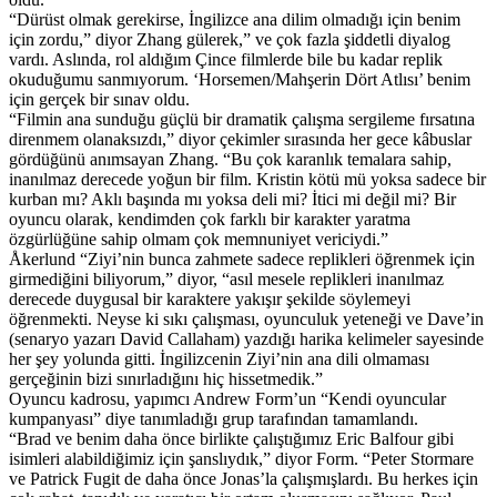
“Dürüst olmak gerekirse, İngilizce ana dilim olmadığı için benim
için zordu,” diyor Zhang gülerek,” ve çok fazla şiddetli diyalog
vardı. Aslında, rol aldığım Çince filmlerde bile bu kadar replik
okuduğumu sanmıyorum. ‘Horsemen/Mahşerin Dört Atlısı’ benim
için gerçek bir sınav oldu.
“Filmin ana sunduğu güçlü bir dramatik çalışma sergileme fırsatına
direnmem olanaksızdı,” diyor çekimler sırasında her gece kâbuslar
gördüğünü anımsayan Zhang. “Bu çok karanlık temalara sahip,
inanılmaz derecede yoğun bir film. Kristin kötü mü yoksa sadece bir
kurban mı? Aklı başında mı yoksa deli mi? İtici mi değil mi? Bir
oyuncu olarak, kendimden çok farklı bir karakter yaratma
özgürlüğüne sahip olmam çok memnuniyet vericiydi.”
Åkerlund “Ziyi’nin bunca zahmete sadece replikleri öğrenmek için
girmediğini biliyorum,” diyor, “asıl mesele replikleri inanılmaz
derecede duygusal bir karaktere yakışır şekilde söylemeyi
öğrenmekti. Neyse ki sıkı çalışması, oyunculuk yeteneği ve Dave’in
(senaryo yazarı David Callaham) yazdığı harika kelimeler sayesinde
her şey yolunda gitti. İngilizcenin Ziyi’nin ana dili olmaması
gerçeğinin bizi sınırladığını hiç hissetmedik.”
Oyuncu kadrosu, yapımcı Andrew Form’un “Kendi oyuncular
kumpanyası” diye tanımladığı grup tarafından tamamlandı.
“Brad ve benim daha önce birlikte çalıştığımız Eric Balfour gibi
isimleri alabildiğimiz için şanslıydık,” diyor Form. “Peter Stormare
ve Patrick Fugit de daha önce Jonas’la çalışmışlardı. Bu herkes için