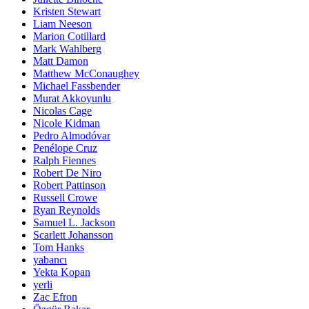
Kristen Stewart
Liam Neeson
Marion Cotillard
Mark Wahlberg
Matt Damon
Matthew McConaughey
Michael Fassbender
Murat Akkoyunlu
Nicolas Cage
Nicole Kidman
Pedro Almodóvar
Penélope Cruz
Ralph Fiennes
Robert De Niro
Robert Pattinson
Russell Crowe
Ryan Reynolds
Samuel L. Jackson
Scarlett Johansson
Tom Hanks
yabancı
Yekta Kopan
yerli
Zac Efron