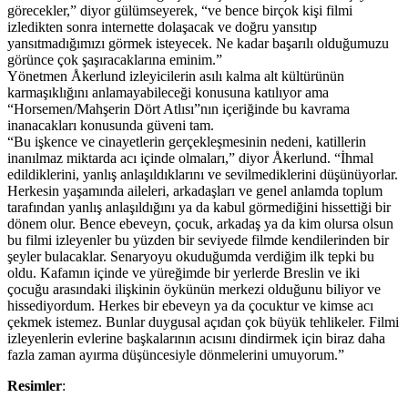
görecekler,” diyor gülümseyerek, “ve bence birçok kişi filmi
izledikten sonra internette dolaşacak ve doğru yansıtıp
yansıtmadığımızı görmek isteyecek. Ne kadar başarılı olduğumuzu
görünce çok şaşıracaklarına eminim.”
Yönetmen Åkerlund izleyicilerin asılı kalma alt kültürünün
karmaşıklığını anlamayabileceği konusuna katılıyor ama
“Horsemen/Mahşerin Dört Atlısı”nın içeriğinde bu kavrama
inanacakları konusunda güveni tam.
“Bu işkence ve cinayetlerin gerçekleşmesinin nedeni, katillerin
inanılmaz miktarda acı içinde olmaları,” diyor Åkerlund. “İhmal
edildiklerini, yanlış anlaşıldıklarını ve sevilmediklerini düşünüyorlar.
Herkesin yaşamında aileleri, arkadaşları ve genel anlamda toplum
tarafından yanlış anlaşıldığını ya da kabul görmediğini hissettiği bir
dönem olur. Bence ebeveyn, çocuk, arkadaş ya da kim olursa olsun
bu filmi izleyenler bu yüzden bir seviyede filmde kendilerinden bir
şeyler bulacaklar. Senaryoyu okuduğumda verdiğim ilk tepki bu
oldu. Kafamın içinde ve yüreğimde bir yerlerde Breslin ve iki
çocuğu arasındaki ilişkinin öykünün merkezi olduğunu biliyor ve
hissediyordum. Herkes bir ebeveyn ya da çocuktur ve kimse acı
çekmek istemez. Bunlar duygusal açıdan çok büyük tehlikeler. Filmi
izleyenlerin evlerine başkalarının acısını dindirmek için biraz daha
fazla zaman ayırma düşüncesiyle dönmelerini umuyorum.”
Resimler
: