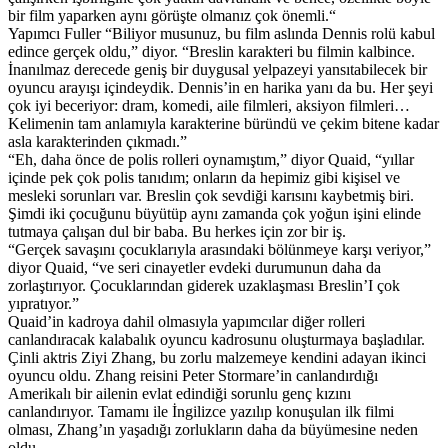
bir film yaparken aynı görüşte olmanız çok önemli.“
Yapımcı Fuller “Biliyor musunuz, bu film aslında Dennis rolü kabul
edince gerçek oldu,” diyor. “Breslin karakteri bu filmin kalbince.
İnanılmaz derecede geniş bir duygusal yelpazeyi yansıtabilecek bir
oyuncu arayışı içindeydik. Dennis’in en harika yanı da bu. Her şeyi
çok iyi beceriyor: dram, komedi, aile filmleri, aksiyon filmleri…
Kelimenin tam anlamıyla karakterine büründü ve çekim bitene kadar
asla karakterinden çıkmadı.”
“Eh, daha önce de polis rolleri oynamıştım,” diyor Quaid, “yıllar
içinde pek çok polis tanıdım; onların da hepimiz gibi kişisel ve
mesleki sorunları var. Breslin çok sevdiği karısını kaybetmiş biri.
Şimdi iki çocuğunu büyütüp aynı zamanda çok yoğun işini elinde
tutmaya çalışan dul bir baba. Bu herkes için zor bir iş.
“Gerçek savaşını çocuklarıyla arasındaki bölünmeye karşı veriyor,”
diyor Quaid, “ve seri cinayetler evdeki durumunun daha da
zorlaştırıyor. Çocuklarından giderek uzaklaşması Breslin’I çok
yıpratıyor.”
Quaid’in kadroya dahil olmasıyla yapımcılar diğer rolleri
canlandıracak kalabalık oyuncu kadrosunu oluşturmaya başladılar.
Çinli aktris Ziyi Zhang, bu zorlu malzemeye kendini adayan ikinci
oyuncu oldu. Zhang reisini Peter Stormare’in canlandırdığı
Amerikalı bir ailenin evlat edindiği sorunlu genç kızını
canlandırıyor. Tamamı ile İngilizce yazılıp konuşulan ilk filmi
olması, Zhang’ın yaşadığı zorlukların daha da büyümesine neden
oldu.