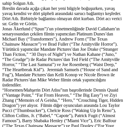
sahip Solgun Atlı.
Breslin davada açığa çıkan her yeni bilgiyle boğuşurken, yavaş
yavaş kendisi ve dört şüpheli arasındaki sarsıcı bağlantıyı keşfeder.
Dört Atlı. Birbiriyle bağlantısı olmayan dört kurban. Dört acı verici
sır. Gelin ve Görün.
Jonas Åkerlund (“Spun”)’un yönetmenliğinde David Callaham’ın
senaryosundan çekilen filmin yapımcıları Platinum Dunes’dan
Michael Bay (“Transformers”), Andrew Form (”The Texas
Chainsaw Massacre”) ve Brad Fuller (“The Amityville Horror”).
Yürütücü yapımcılar Mandate Pictures’dan Joe Drake (“Stranger
Than Fiction,” “30 Days of Night”) ve Nathan Kahane (“Juno,”
“The Grudge”) ile Radar Pictures’dan Ted Field (“The Amityville
Horror,” “The Last Samurai”) ve Joe Rosenberg (“Waist Deep,”
“The Heartbreak Kid”). Jeremiah Samuels (“House of Sand and
Fog”), Mandate Pictures’dan Kelli Konop ve Nicole Brown ile
Radar Pictures’dan Mike Weber filmin ortak yapımcılığını
üstlendiler.
“Horsemen/Mahşerin Dört Atlısı”nın başrollerinde Dennis Quaid
(“Vantage Point,” “Far From Heaven,” “The Big Easy”) ve Ziyi
Zhang (“Memoirs of A Geisha,” “Hero,” “Crouching Tiger, Hidden
Dragon”) yer alıyor. Filmin diğer oyuncuları arasında Lou Taylor
Pucci (“Thumbsucker”), Chelcie Ross (“Waking Up In Reno”),
Clifton Collins, Jr. (“Babel,” “Capote”), Patrick Fugit (“Almost
Famous”), Barry Shabaka Henley (“Miami Vice”), Eric Balfour
(“The Texas Chainsaw Massacre”) ve Paul Dooley (“For Your