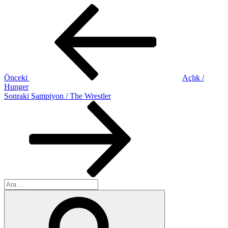
Yazı
Önceki
Yazı
gezinmesi
Önceki
Açlık /
Hunger
Sonraki
Sonraki
Şampiyon / The Wrestler
Yazı
Ara:
Ara