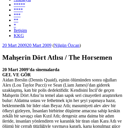
*****
****
***
**
*
İletişim
KKG
Yayım
20 Mart 2009
20 Mart 2009
(
Nilgün Özcan
)
tarihi
Mahşerin Dört Atlısı / The Horsemen
20 Mart 2009’da sinemalarda
GEL VE GÖR
Aidan Breslin (Dennis Quaid), eşinin ölümünden sonra oğulları
Alex (Lou Taylor Pucci) ve Sean (Liam James)’dan giderek
uzaklaşmış, katı bir polis dedektifidir. Kendisini İncil’de geçen
Mahşerin Dört Atlısı’nı temel alan sapık seri cinayetleri araştırırken
bulur: Aldatma ustası ve fethetmek için her şeyi yapmaya hazır,
beklenmedik bir lider olan Beyaz Atlı; masumiyeti alev alev bir
öfkeyi gizleyen, İnsanları birbirine düşürme amacına sahip keskin
zekâlı bir savaşçı olan Kızıl Atlı; dengesiz ama daima bir adım
ileride, insanları yönlendiren ve karanlık bir tiran olan Kara Atlı ve
ölümü bir cerrah titizliğiyle yaymaya kararlı, karşı konulmaz güce