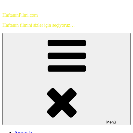
İçeriğe
geç
HaftanınFilmi.com
Haftanın filmini sizler için seçiyoruz…
Menü
Anasayfa