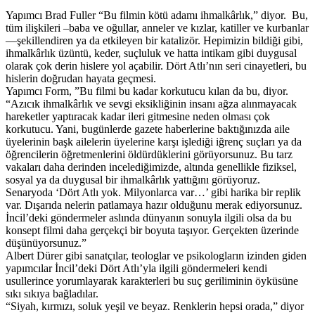
Yapımcı Brad Fuller “Bu filmin kötü adamı ihmalkârlık,” diyor. Bu,
tüm ilişkileri –baba ve oğullar, anneler ve kızlar, katiller ve kurbanlar
—şekillendiren ya da etkileyen bir katalizör. Hepimizin bildiği gibi,
ihmalkârlık üzüntü, keder, suçluluk ve hatta intikam gibi duygusal
olarak çok derin hislere yol açabilir. Dört Atlı’nın seri cinayetleri, bu
hislerin doğrudan hayata geçmesi.
Yapımcı Form, ”Bu filmi bu kadar korkutucu kılan da bu, diyor.
“Azıcık ihmalkârlık ve sevgi eksikliğinin insanı ağza alınmayacak
hareketler yaptıracak kadar ileri gitmesine neden olması çok
korkutucu. Yani, bugünlerde gazete haberlerine baktığınızda aile
üyelerinin başk ailelerin üyelerine karşı işlediği iğrenç suçları ya da
öğrencilerin öğretmenlerini öldürdüklerini görüyorsunuz. Bu tarz
vakaları daha derinden incelediğimizde, altında genellikle fiziksel,
sosyal ya da duygusal bir ihmalkârlık yattığını görüyoruz.
Senaryoda ‘Dört Atlı yok. Milyonlarca var…’ gibi harika bir replik
var. Dışarıda nelerin patlamaya hazır olduğunu merak ediyorsunuz.
İncil’deki göndermeler aslında dünyanın sonuyla ilgili olsa da bu
konsept filmi daha gerçekçi bir boyuta taşıyor. Gerçekten üzerinde
düşünüyorsunuz.”
Albert Dürer gibi sanatçılar, teologlar ve psikologların izinden giden
yapımcılar İncil’deki Dört Atlı’yla ilgili göndermeleri kendi
usullerince yorumlayarak karakterleri bu suç geriliminin öyküsüne
sıkı sıkıya bağladılar.
“Siyah, kırmızı, soluk yeşil ve beyaz. Renklerin hepsi orada,” diyor