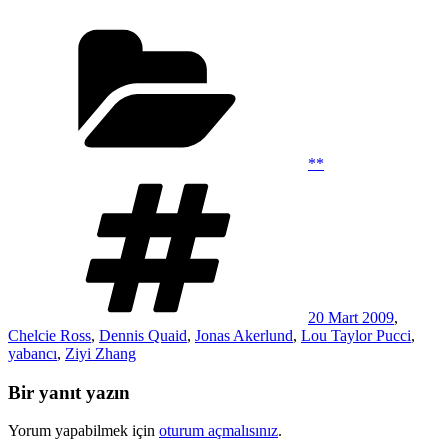
Kategoriler
**
Etiketler
20 Mart 2009
,
Chelcie Ross
,
Dennis Quaid
,
Jonas Akerlund
,
Lou Taylor Pucci
,
yabancı
,
Ziyi Zhang
Bir yanıt yazın
Yorum yapabilmek için
oturum açmalısınız
.