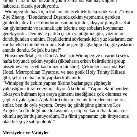
kimileri tarafından havanın yakın zamanda ısınmayacağının
habercisi olarak görülüyordu.
“Winnipeg’de hava için kullanılabilecek tek bir sözcük vardı,” diyor
Ziyi Zhang. “Dondurucu! Dışarıda çekim yapmamız gereken
günlerde, dev bir et dondurucusunun içinde çalışıyor gibiydik. Kat
kat giyinmemiz ve ısınmak için içlerine cep sobaları koymamız
gerekiyordu. Dennis’le parkta çekim yaptığımız gün, yüzümün
donduğundan eminim. Repliklerimi söylemek için yüz kaslarımı zar
zor hareket ettirebiliyordum. Sahne gereği ağladığımda, gözyaşlarım
anında dondu. Soğuk bu işte!”
“Horsemen/Mahşerin Dört Atlısı” içinWinnipeg ve civarında sekiz
hafta boyunca çekim yapıldı (ilkbaharın erken belirtilerini group
hissetmeye yetecek kadar uzun bir süre). Çekimler sırasında Bell
Hotel, Metropolitan Tiyatrosu ve neo gotik Holy Trinity Kilisesi
gibi, şehrin daha tarihi yapıları kullanıldı.
“Winnipeg’de çekim yapma fikrine başlangıçta şüpheyle
yaklaştığımı itiraf edeyim,” diyor Åkerlund. “Yapım ekibi benden
lokasyon bulmam için oraya gitmemi istediğinde çok olumsuz ve
şüpheci yaklaştım. Açık fikirli olmamı ve bir kere denememi rica
ettiler, ben de öyle yaptım. Oraya üç günlüğüne gittim ve Los
Angeles’a döndüğümde lokasyonlar, ekip ve kadro hakkında çok
olumlu şeyler düşünüyordum. Bu filmi yapmamız için ihtiyacımız
olan her şeye sahip olduk.”
Mersiyeler ve Vahiyler