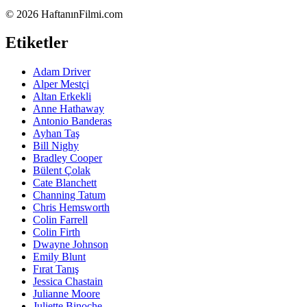
©
2026 HaftanınFilmi.com
Etiketler
Adam Driver
Alper Mestçi
Altan Erkekli
Anne Hathaway
Antonio Banderas
Ayhan Taş
Bill Nighy
Bradley Cooper
Bülent Çolak
Cate Blanchett
Channing Tatum
Chris Hemsworth
Colin Farrell
Colin Firth
Dwayne Johnson
Emily Blunt
Fırat Tanış
Jessica Chastain
Julianne Moore
Juliette Binoche