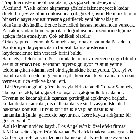
“Yapılma nedeni ne olursa olsun, çok görsel bir deneyim,”
Åkerlund. “Asılı kalma alışmamış gözlerle izlenemeyecek kadar
direkt bir şey ve filmin dokusunda çok güzel işliyor. Hepimiz bunun
bir seri cinayet soruşturmasına getirilecek yeni bir yaklaşım
olduğunu düşündük. Bence izleyicileri hassas noktasından vuracak.
Ancak insanları bunu yapmaları doğrultusunda özendirmediğimizi
açıkça ifade etmeliyim. Çok tehlikeli olabilir.”
Ortak yapımcı Jeremiah Samuels araştırmaları sonunda Pasadena,
Kaliforniya’da yapımcıların bir asılı kalma gösterisini
kaydetmelerine izin verecek birini buldu.
Samuels, “Telefonun diğer ucunda inanılmaz derecede çılgın birinin
sesini duymayı bekliyordum” diyerek gülüyor. “Onun yerine
telefona çıkan adamın sesi bir dişçininkine benziyordu. Çok iyi ve
inanılmaz derecede bilgilendiriciydi; kendisini kayda almamıza izin
vermesini rica ettik ve kabul etti.
“Bir Perşembe günü, güzel karısıyla birlikte geldi,” diyor Samuels,
“bu işe meraklı, tatlı, güzel konuşan, alçakgönüllü bir adamdı.
Tavanın ne kadar ağırlık taşıması gerektiğini açıklmaya başladı,
kullandıkları kancalar, dezenfektanlar ve sterilizasyon işlemleri
hakkında konuştu. Büyük bir titizlikle yapılan hazırlıklar
tamamlandığında, gelecekte başvurmak üzere kayda aldığımız bir
gösteri yaptı.”
Asılı kalmanın video kaydı, Los Angeles’taki özel efekt firması
KNB ve sette süpervizörlük yapan özel efekt makyaj sanatçısı Jake
Garber için referans malzemesi haline geldi. Kaydı inceleyen özel