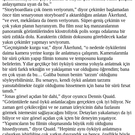
anlayışımıza uyan da bu.”
“Storyboardlara çok önem veriyorum,” diyor çekimler başlamadan
önce tüm senaryonun storyboard’a aktarıldığını anlatan Åkerlund,
“ve evet, mekânlara da önem veriyorum. Süper-geniş çekimin ve
çok yakın planın hayranıyım. Bu film ıssız kış manzaralarının
panoramik görüntülerinden klostrofobik polis sorgu odalarına bir
sürü zıtlıkla dolu. Karakterin cildinin dokusunu görebilecek kadar
yakın çekimler yapmayı seviyorum.
“Geçmişimde kurgu var,” diyor Åkerlund, “o nedenle öykülerimi
daima kamera yerine kurgu ile anlatmaya çalışırım. Kameralarımla
bir sürü çekim yapıp filmin tonunu ve temposunu kurguda
belirlerim. Yıllar geçtikçe biri öyküyü sinema yoluyla anlatmak için
bir sürü farklı tekniğin ve yaklaşımın var olduğunu öğrendim; bana
en çok uyan da bu… Galiba bunun benim ‘tarzım’ olduğunu
söyleyebilirsiniz. Bu senaryo, kendi öykü anlatım tarzımı
yansıtabilmekte özgür olduğumu hissetmem için bana bir sürü fırsat
tanıdı.”
“Jonas görsel açıdan bir dahi,” diyor oyuncu Dennis Quaid.
“Görüntülerle nasıl öykü anlatılacağını gerçekten çok iyi biliyor. Ne
zaman geri çekileceğini ve ne zaman izleyicinin daha fazlasını
görmek istemesini sağlayacağını biliyor. Detayları yakalamayı da iyi
biliyor ve size görsel açıdan çok içten bir deneyim yaşatıyor.
“Yapımcıların bu filmin oluşmasında büyük rolü olduğunu
hissediyorum,” diyor Quaid. “Hepimiz aynı öyküyü anlatmaya
çalışırken işbirliğine çok yatkın davrandık ve bence, özellikle böyle