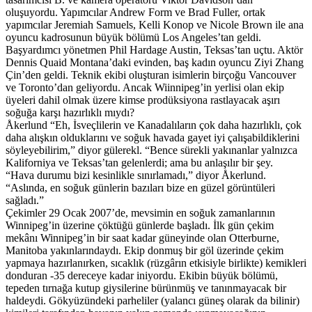
oluşuyordu. Yapımcılar Andrew Form ve Brad Fuller, ortak
yapımcılar Jeremiah Samuels, Kelli Konop ve Nicole Brown ile ana
oyuncu kadrosunun büyük bölümü Los Angeles’tan geldi.
Başyardımcı yönetmen Phil Hardage Austin, Teksas’tan uçtu. Aktör
Dennis Quaid Montana’daki evinden, baş kadın oyuncu Ziyi Zhang
Çin’den geldi. Teknik ekibi oluşturan isimlerin birçoğu Vancouver
ve Toronto’dan geliyordu. Ancak Wiinnipeg’in yerlisi olan ekip
üyeleri dahil olmak üzere kimse prodüksiyona rastlayacak aşırı
soğuğa karşı hazırlıklı mıydı?
Åkerlund “Eh, İsveçlilerin ve Kanadalıların çok daha hazırlıklı, çok
daha alışkın olduklarını ve soğuk havada gayet iyi çalışabildiklerini
söyleyebilirim,” diyor gülerekl. “Bence sürekli yakınanlar yalnızca
Kaliforniya ve Teksas’tan gelenlerdi; ama bu anlaşılır bir şey.
“Hava durumu bizi kesinlikle sınırlamadı,” diyor Åkerlund.
“Aslında, en soğuk günlerin bazıları bize en güzel görüntüleri
sağladı.”
Çekimler 29 Ocak 2007’de, mevsimin en soğuk zamanlarının
Winnipeg’in üzerine çöktüğü günlerde başladı. İlk gün çekim
mekânı Winnipeg’in bir saat kadar güneyinde olan Otterburne,
Manitoba yakınlarındaydı. Ekip donmuş bir göl üzerinde çekim
yapmaya hazırlanırken, sıcaklık (rüzgârın etkisiyle birlikte) kemikleri
donduran -35 dereceye kadar iniyordu. Ekibin büyük bölümü,
tepeden tırnağa kutup giysilerine bürünmüş ve tanınmayacak bir
haldeydi. Gökyüzündeki parheliler (yalancı güneş olarak da bilinir)