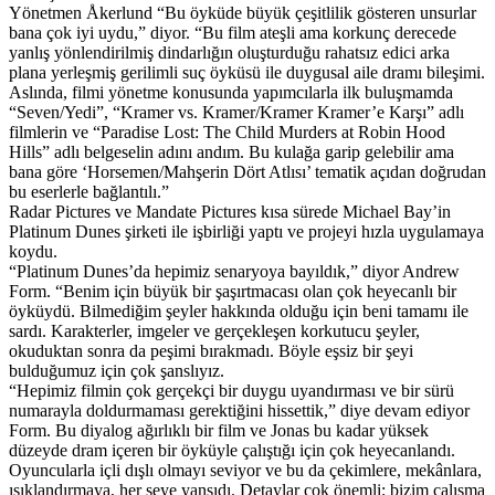
Yönetmen Åkerlund “Bu öyküde büyük çeşitlilik gösteren unsurlar
bana çok iyi uydu,” diyor. “Bu film ateşli ama korkunç derecede
yanlış yönlendirilmiş dindarlığın oluşturduğu rahatsız edici arka
plana yerleşmiş gerilimli suç öyküsü ile duygusal aile dramı bileşimi.
Aslında, filmi yönetme konusunda yapımcılarla ilk buluşmamda
“Seven/Yedi”, “Kramer vs. Kramer/Kramer Kramer’e Karşı” adlı
filmlerin ve “Paradise Lost: The Child Murders at Robin Hood
Hills” adlı belgeselin adını andım. Bu kulağa garip gelebilir ama
bana göre ‘Horsemen/Mahşerin Dört Atlısı’ tematik açıdan doğrudan
bu eserlerle bağlantılı.”
Radar Pictures ve Mandate Pictures kısa sürede Michael Bay’in
Platinum Dunes şirketi ile işbirliği yaptı ve projeyi hızla uygulamaya
koydu.
“Platinum Dunes’da hepimiz senaryoya bayıldık,” diyor Andrew
Form. “Benim için büyük bir şaşırtmacası olan çok heyecanlı bir
öyküydü. Bilmediğim şeyler hakkında olduğu için beni tamamı ile
sardı. Karakterler, imgeler ve gerçekleşen korkutucu şeyler,
okuduktan sonra da peşimi bırakmadı. Böyle eşsiz bir şeyi
bulduğumuz için çok şanslıyız.
“Hepimiz filmin çok gerçekçi bir duygu uyandırması ve bir sürü
numarayla doldurmaması gerektiğini hissettik,” diye devam ediyor
Form. Bu diyalog ağırlıklı bir film ve Jonas bu kadar yüksek
düzeyde dram içeren bir öyküyle çalıştığı için çok heyecanlandı.
Oyuncularla içli dışlı olmayı seviyor ve bu da çekimlere, mekânlara,
ışıklandırmaya, her şeye yansıdı. Detaylar çok önemli; bizim çalışma