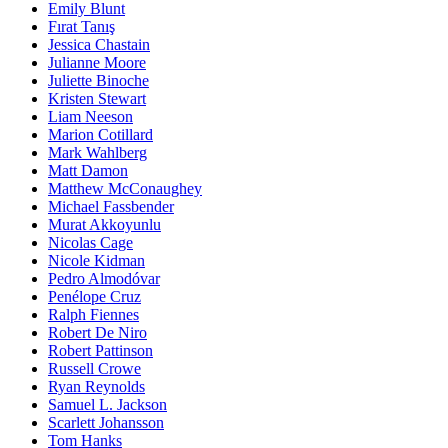
Emily Blunt
Fırat Tanış
Jessica Chastain
Julianne Moore
Juliette Binoche
Kristen Stewart
Liam Neeson
Marion Cotillard
Mark Wahlberg
Matt Damon
Matthew McConaughey
Michael Fassbender
Murat Akkoyunlu
Nicolas Cage
Nicole Kidman
Pedro Almodóvar
Penélope Cruz
Ralph Fiennes
Robert De Niro
Robert Pattinson
Russell Crowe
Ryan Reynolds
Samuel L. Jackson
Scarlett Johansson
Tom Hanks