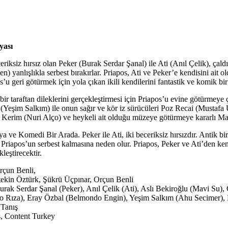
yası
eriksiz hırsız olan Peker (Burak Serdar Şanal) ile Ati (Anıl Çelik), çald
 yanlışlıkla serbest bırakırlar. Priapos, Ati ve Peker’e kendisini ait ol
s’u geri götürmek için yola çıkan ikili kendilerini fantastik ve komik bi
 bir taraftan dileklerini gerçekleştirmesi için Priapos’u evine götürmeye 
Yeşim Salkım) ile onun sağır ve kör iz sürücüleri Poz Recai (Mustafa
Kerim (Nuri Alço) ve heykeli ait olduğu müzeye götürmeye kararlı Mavi
a ve Komedi Bir Arada. Peker ile Ati, iki beceriksiz hırsızdır. Antik bir
Priapos’un serbest kalmasına neden olur. Priapos, Peker ve Ati’den kendis
kleştirecektir.
çun Benli,
tekin Öztürk, Şükrü Üçpınar, Orçun Benli
rak Serdar Şanal (Peker), Anıl Çelik (Ati), Aslı Bekiroğlu (Mavi Su)
Rıza), Eray Özbal (Belmondo Engin), Yeşim Salkım (Ahu Secimer), N
 Tanış
s, Content Turkey