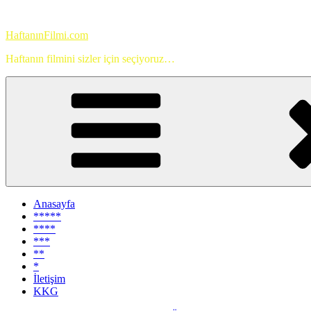
İçeriğe
geç
HaftanınFilmi.com
Haftanın filmini sizler için seçiyoruz…
Anasayfa
*****
****
***
**
*
İletişim
KKG