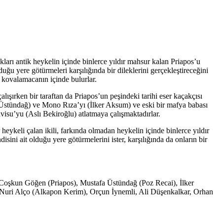
ıkları antik heykelin içinde binlerce yıldır mahsur kalan Priapos’u
duğu yere götürmeleri karşılığında bir dileklerini gerçekleştireceğini
r kovalamacanın içinde bulurlar.
çalışırken bir taraftan da Priapos’un peşindeki tarihi eser kaçakçısı
 Üstündağ) ve Mono Rıza’yı (İlker Aksum) ve eski bir mafya babası
su’yu (Aslı Bekiroğlu) atlatmaya çalışmaktadırlar.
 heykeli çalan ikili, farkında olmadan heykelin içinde binlerce yıldır
ini ait olduğu yere götürmelerini ister, karşılığında da onların bir
, Coşkun Göğen (Priapos), Mustafa Üstündağ (Poz Recai), İlker
uri Alço (Alkapon Kerim), Orçun İynemli, Ali Düşenkalkar, Orhan