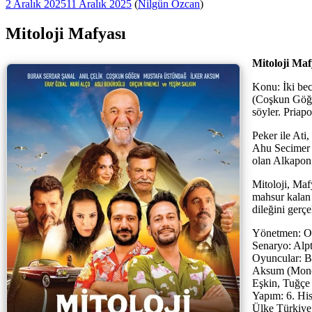
Yayım
2 Aralık 2025
11 Aralık 2025
(
Nilgün Özcan
)
tarihi
Mitoloji Mafyası
Mitoloji Maf
Konu: İki bec
(Coşkun Göğen)
söyler. Priapo
Peker ile Ati,
Ahu Secimer (
olan Alkapon 
Mitoloji, Mafy
mahsur kalan 
dileğini gerçe
Yönetmen: Or
Senaryo: Alp
Oyuncular: Bu
Aksum (Mono 
Eşkin, Tuğçe
Yapım: 6. Hi
Ülke Türkiye