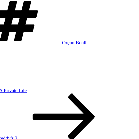
Etiketler
Orçun Benli
A Private Life
reddy’s 2