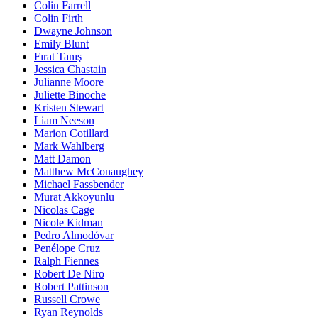
Colin Farrell
Colin Firth
Dwayne Johnson
Emily Blunt
Fırat Tanış
Jessica Chastain
Julianne Moore
Juliette Binoche
Kristen Stewart
Liam Neeson
Marion Cotillard
Mark Wahlberg
Matt Damon
Matthew McConaughey
Michael Fassbender
Murat Akkoyunlu
Nicolas Cage
Nicole Kidman
Pedro Almodóvar
Penélope Cruz
Ralph Fiennes
Robert De Niro
Robert Pattinson
Russell Crowe
Ryan Reynolds