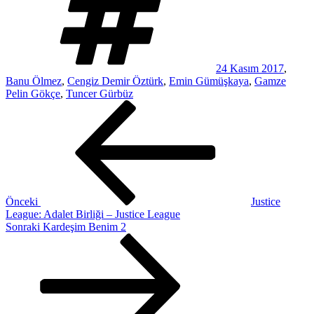
24 Kasım 2017
,
Banu Ölmez
,
Cengiz Demir Öztürk
,
Emin Gümüşkaya
,
Gamze
Pelin Gökçe
,
Tuncer Gürbüz
Yazı
Önceki
Yazı
gezinmesi
Önceki
Justice
League: Adalet Birliği – Justice League
Sonraki
Sonraki
Kardeşim Benim 2
Yazı