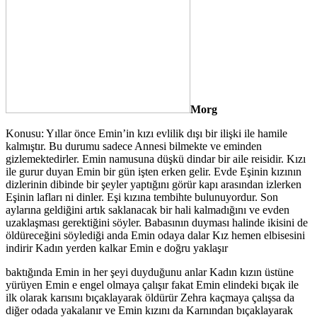
Morg
Konusu: Yıllar önce Emin’in kızı evlilik dışı bir ilişki ile hamile
kalmıştır. Bu durumu sadece Annesi bilmekte ve eminden
gizlemektedirler. Emin namusuna düşkü dindar bir aile reisidir. Kızı
ile gurur duyan Emin bir gün işten erken gelir. Evde Eşinin kızının
dizlerinin dibinde bir şeyler yaptığını görür kapı arasından izlerken
Eşinin lafları ni dinler. Eşi kızına tembihte bulunuyordur. Son
aylarına geldiğini artık saklanacak bir hali kalmadığını ve evden
uzaklaşması gerektiğini söyler. Babasının duyması halinde ikisini de
öldüreceğini söylediği anda Emin odaya dalar Kız hemen elbisesini
indirir Kadın yerden kalkar Emin e doğru yaklaşır
baktığında Emin in her şeyi duyduğunu anlar Kadın kızın üstüne
yürüyen Emin e engel olmaya çalışır fakat Emin elindeki bıçak ile
ilk olarak karısını bıçaklayarak öldürür Zehra kaçmaya çalışsa da
diğer odada yakalanır ve Emin kızını da Karnından bıçaklayarak