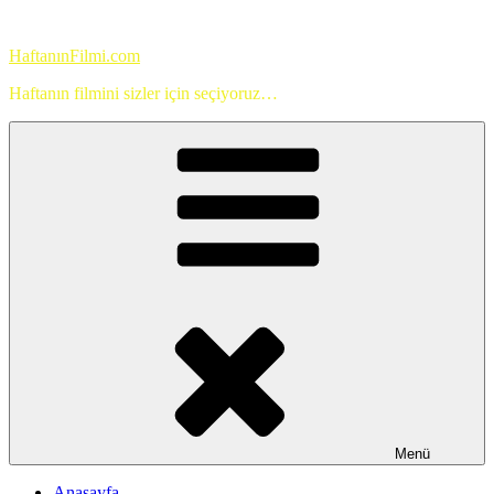
İçeriğe
geç
HaftanınFilmi.com
Haftanın filmini sizler için seçiyoruz…
Menü
Anasayfa