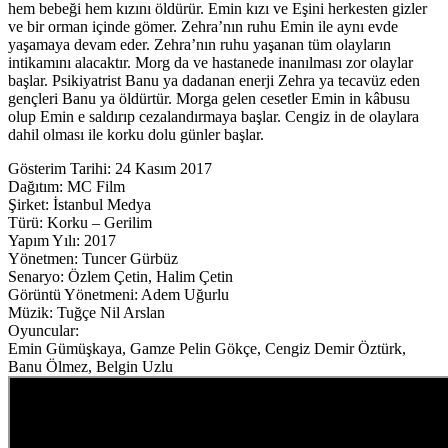
hem bebeği hem kızını öldürür.
Emin kızı ve Eşini herkesten gizler
ve bir orman içinde gömer. Zehra’nın ruhu Emin ile aynı evde
yaşamaya devam eder. Zehra’nın ruhu yaşanan tüm olayların
intikamını alacaktır. Morg da ve hastanede inanılması zor olaylar
başlar. Psikiyatrist Banu ya dadanan enerji Zehra ya tecavüz eden
gençleri Banu ya öldürtür. Morga gelen cesetler Emin in kâbusu
olup Emin e saldırıp cezalandırmaya başlar. Cengiz in de olaylara
dahil olması ile korku dolu günler başlar.
Gösterim Tarihi: 24 Kasım 2017
Dağıtım: MC Film
Şirket: İstanbul Medya
Türü: Korku – Gerilim
Yapım Yılı: 2017
Yönetmen: Tuncer Gürbüz
Senaryo: Özlem Çetin, Halim Çetin
Görüntü Yönetmeni: Adem Uğurlu
Müzik: Tuğçe Nil Arslan
Oyuncular:
Emin Gümüşkaya, Gamze Pelin Gökçe, Cengiz Demir Öztürk,
Banu Ölmez, Belgin Uzlu