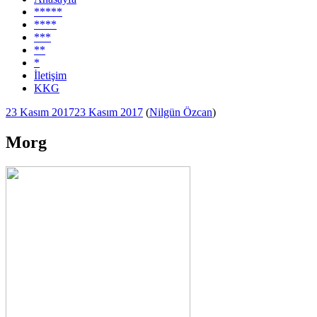
*****
****
***
**
*
İletişim
KKG
Yayım
23 Kasım 2017
23 Kasım 2017
(
Nilgün Özcan
)
tarihi
Morg