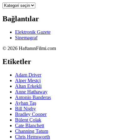
Kategoriler
Bağlantılar
Elektronik Gazete
Sinemagraf
©
2026 HaftanınFilmi.com
Etiketler
Adam Driver
Alper Mestçi
Altan Erkekli
Anne Hathaway
Antonio Banderas
Ayhan Taş
Bill Nighy
Bradley Cooper
Bülent Çolak
Cate Blanchett
Channing Tatum
Chris Hemsworth