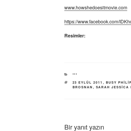
www.howshedoesitmovie.com
https://www.facebook.com/IDKh
Resimler:
KATEGORILER
***
ETIKETLER
23 EYLÜL 2011
,
BUSY PHILI
BROSNAN
,
SARAH JESSICA
Bir yanıt yazın