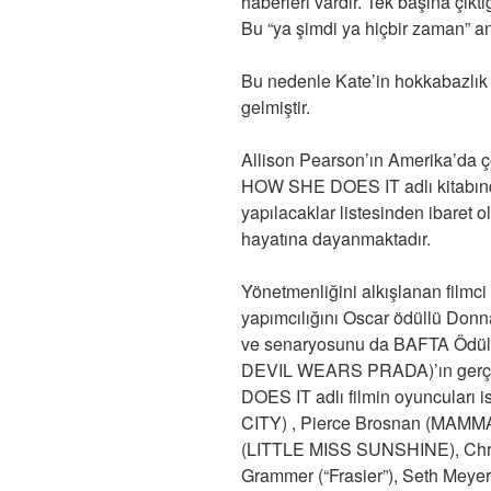
haberleri vardır. Tek başına çıktığ
Bu “ya şimdi ya hiçbir zaman” an
Bu nedenle Kate’in hokkabazlık 
gelmiştir.
Allison Pearson’ın Amerika’da
HOW SHE DOES IT adlı kitabında
yapılacaklar listesinden ibaret 
hayatına dayanmaktadır.
Yönetmenliğini alkışlanan film
yapımcılığını Oscar ödüllü Do
ve senaryosunu da BAFTA Ödül
DEVIL WEARS PRADA)’ın gerçe
DOES IT adlı filmin oyuncuları
CITY) , Pierce Brosnan (MAMMA 
(LITTLE MISS SUNSHINE), Chris
Grammer (“Frasier”), Seth Meyer