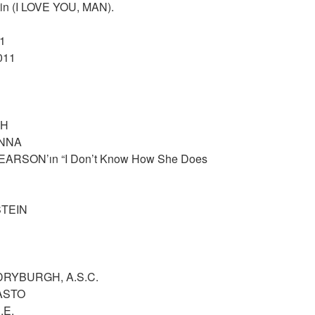
tin (I LOVE YOU, MAN).
11
2011
TH
ENNA
ARSON’ın “I Don’t Know How She Does
TEIN
RYBURGH, A.S.C.
ASTO
.E.