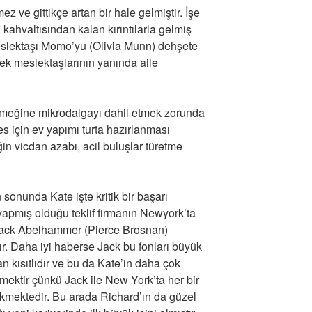
ez ve gittikçe artan bir hale gelmiştir. İşe
ahvaltısından kalan kırıntılarla gelmiş
meslektaşı Momo’yu (Olivia Munn) dehşete
ek meslektaşlarının yanında aile
emeğine mikrodalgayı dahil etmek zorunda
es için ev yapımı turta hazırlanması
ğin vicdan azabı, acil buluşlar türetme
sonunda Kate işte kritik bir başarı
n yapmış olduğu teklif firmanın Newyork’ta
Jack Abelhammer (Pierce Brosnan)
ır. Daha iyi haberse Jack bu fonları büyük
an kısıtlıdır ve bu da Kate’in daha çok
ektir çünkü Jack ile New York’ta her bir
kmektedir. Bu arada Richard’ın da güzel