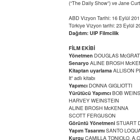
(“The Daily Show”) ve Jane Cur
ABD Vizyon Tarihi: 16 Eylül 20
Türkiye Vizyon tarihi: 23 Eylül 
Dağıtım: UIP Filmcilik
FİLM EKİBİ
Yönetmen
DOUGLAS McGRA
Senaryo
ALINE BROSH McK
Kitaptan uyarlama
ALLISON PE
It” adlı kitabı
Yapımcı
DONNA GIGLIOTTI
Yürütücü Yapımcı
BOB WEINS
HARVEY WEINSTEIN
ALINE BROSH McKENNA
SCOTT FERGUSON
Görüntü Yönetmeni
STUART D
Yapım Tasarımı
SANTO LOQU
Kurgu
CAMILLA TONIOLO, A.C