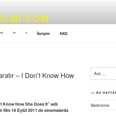
ILMI.COM
yoruz…
***
**
*
İletişim
KKG
)
Ara:
aratır – I Don’t Know How
<< BU HAFTAN
 Know How She Does It” adlı
Backrooms
 film 16 Eylül 2011 de sinemalarda