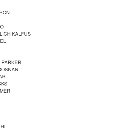
RSON
NO
LICH KALFUS
BEL
A PARKER
BROSNAN
AR
CKS
MMER
AHI