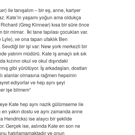
) ile tanışalım – bir eş, anne, kariyer
az. Kate’in yaşamı yoğun ama oldukça
 Richard (Greg Kinnear) kısa bir süre önce
bir mimar. İki tane tapılası çocukları var.
Lyle), ve ona tapan ufaklık Ben
Sevdiği bir işi var: New york merkezli bir
nde yatırım müdürü. Kate iş amaçlı sık sık
a kızının okul ve okul dışındaki
mış gibi yürütüyor. İş arkadaşları, dostları
rklı alanlar olmasına rağmen hepsinin
yret ediyorlar ve hep aynı şeyi
her işe bilmem”
mleye Kate hep aynı nazik gülümseme ile
n en yakın dostu ve aynı zamanda anne
na Hendricks) ise alaycı bir şekilde
iyor. Gerçek ise, aslında Kate en son ne
unu hatırlamamaktadır ve onun