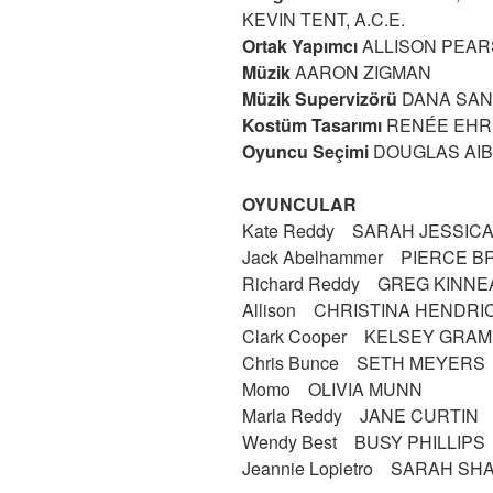
KEVIN TENT, A.C.E.
Ortak Yapımcı
ALLISON PEA
Müzik
AARON ZIGMAN
Müzik Supervizörü
DANA SA
Kostüm Tasarımı
RENÉE EHR
Oyuncu Seçimi
DOUGLAS AI
OYUNCULAR
Kate Reddy SARAH JESSIC
Jack Abelhammer PIERCE 
Richard Reddy GREG KINNE
Allison CHRISTINA HENDRI
Clark Cooper KELSEY GRA
Chris Bunce SETH MEYERS
Momo OLIVIA MUNN
Marla Reddy JANE CURTIN
Wendy Best BUSY PHILLIPS
Jeannie Lopietro SARAH SH