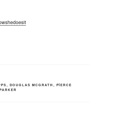
owshedoesit
PPS
,
DOUGLAS MCGRATH
,
PIERCE
 PARKER