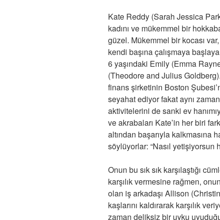
Kate Reddy (Sarah Jessica Parker
kadını ve mükemmel bir hokkab
güzel. Mükemmel bir kocası var,
kendi başına çalışmaya başlayan 
6 yaşındaki Emily (Emma Rayne 
(Theodore and Julius Goldberg). 
finans şirketinin Boston Şubesi’
seyahat ediyor fakat aynı zamand
aktivitelerini de sanki ev hanımıy
ve akrabaları Kate’in her biri fa
altından başarıyla kalkmasına ha
söylüyorlar: “Nasıl yetişiyorsun 
Onun bu sık sık karşılaştığı cü
karşılık vermesine rağmen, onu
olan iş arkadaşı Allison (Christi
kaşlarını kaldırarak karşılık ver
zaman deliksiz bir uyku uyuduğ