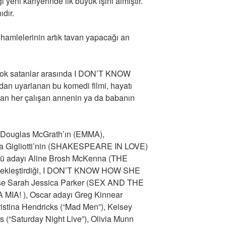
ı yeni kariyerinde ilk büyük işini almıştır.
ıdır.
hamlelerinin artık tavan yapacağı an
 çok satanlar arasında I DON’T KNOW
n uyarlanan bu komedi filmi, hayatı
olan her çalışan annenin ya da babanın
ci Douglas McGrath’ın (EMMA),
nna Gigliotti’nin (SHAKESPEARE IN LOVE)
ü adayı Aline Brosh McKenna (THE
kleştirdiği, I DON’T KNOW HOW SHE
 ise Sarah Jessica Parker (SEX AND THE
MIA! ), Oscar adayı Greg Kinnear
tina Hendricks (“Mad Men”), Kelsey
s (“Saturday Night Live”), Olivia Munn