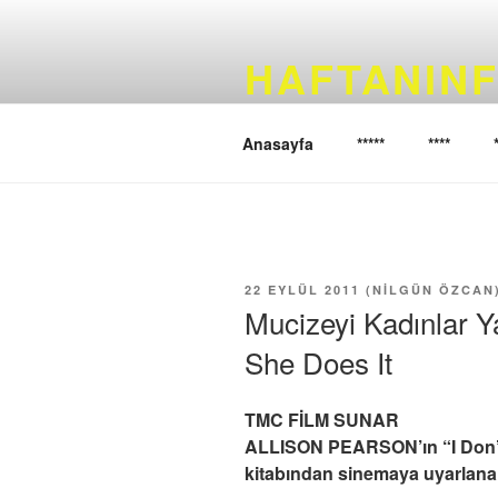
İçeriğe
geç
HAFTANINF
Haftanın filmini sizler için seçi
Anasayfa
*****
****
YAYIM
22 EYLÜL 2011
(
NILGÜN ÖZCAN
TARIHI
Mucizeyi Kadınlar Y
She Does It
TMC FİLM SUNAR
ALLISON PEARSON’ın “I Don’t
kitabından sinemaya uyarlanan