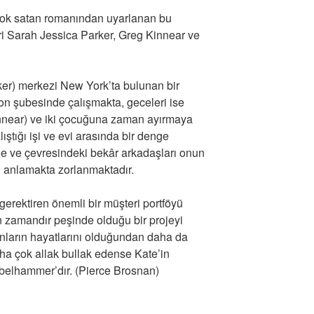
çok satan romanından uyarlanan bu
ri Sarah Jessica Parker, Greg Kinnear ve
er) merkezi New York’ta bulunan bir
on şubesinde çalışmakta, geceleri ise
nnear) ve iki çocuğuna zaman ayırmaya
ıştığı işi ve evi arasında bir denge
e ve çevresindeki bekâr arkadaşları onun
 anlamakta zorlanmaktadır.
gerektiren önemli bir müşteri portföyü
n zamandır peşinde olduğu bir projeyi
nların hayatlarını olduğundan daha da
daha çok allak bullak edense Kate’in
Abelhammer’dır. (Pierce Brosnan)