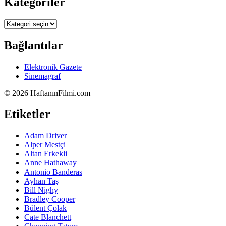
Kategoriler
Kategoriler
Bağlantılar
Elektronik Gazete
Sinemagraf
©
2026 HaftanınFilmi.com
Etiketler
Adam Driver
Alper Mestçi
Altan Erkekli
Anne Hathaway
Antonio Banderas
Ayhan Taş
Bill Nighy
Bradley Cooper
Bülent Çolak
Cate Blanchett