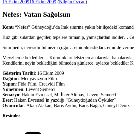
Yayım
15 Ekim 2009
16 Ekim 2009
(
Nilgün Özcan
)
tarihi
Nefes: Vatan Sağolsun
Konu
“Nefes” Güneydoğu’da Irak sınırına yakın bir ilçedeki komando
Buz gibi sulardan geçtiler, tepelere tırmanıp, yamaçlardan indiler… G
Sınır nedir, neresidir bilmezdi çoğu… emir almadıkları, emir de vermedi
Mevzilerde beklediler… Korudukları telsizden analarıyla, babalarıyla, 
Kendilerini neyin beklediğini bilmeden günlerce, aylarca beklediler
Gösterim Tarihi
: 16 Ekim 2009
Dağıtım
: Medyavizyon Film
Yapım
: Fida Film, Creavidi Film
Yönetmen
: Levent Semerci
Senaryo
: Hakan Evrensel, M. İlker Altınay, Levent Semerci
Eser
: Hakan Evrensel’in yazdığı “Güneydoğudan Öyküler”
Oyuncular
: Akan Atakan, Barış Aydın, Barış Bağcı, Cüneyt Deniz
Resimler
:
Kategoriler