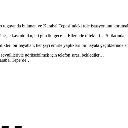
 tugayında bulunan ve Karabal Tepesi’ndeki röle istasyonunu korumakl
üneşte kavruldular, iki gün iki gece… Ellerinde tüfekleri… Sırtlarında
kleri bir hayattan, her şeyi emirle yaptıkları bir hayata geçtiklerinde s
sevgilileriyle görüşebilmek için telefon sırası beklediler…
 Karabal Tepe’de…
Etiketler