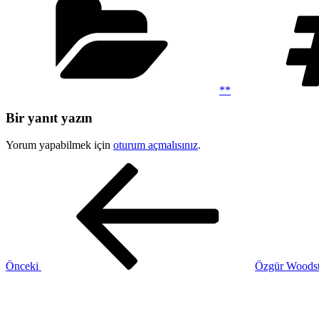
**
Bir yanıt yazın
Yorum yapabilmek için
oturum açmalısınız
.
Yazı
Önceki
Yazı
gezinmesi
Önceki
Özgür Woodst
Sonraki
Yazı