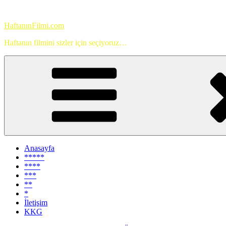
İçeriğe
geç
HaftanınFilmi.com
Haftanın filmini sizler için seçiyoruz…
Anasayfa
*****
****
***
**
*
İletişim
KKG