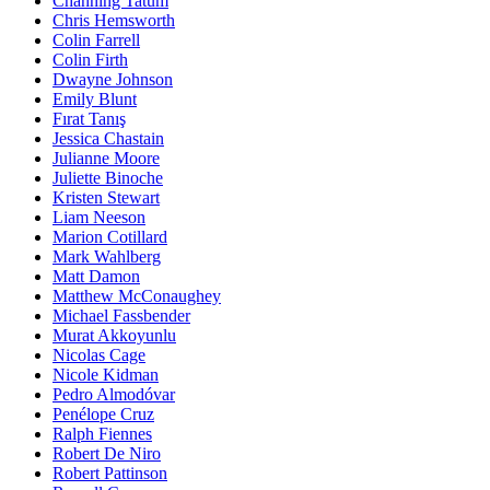
Channing Tatum
Chris Hemsworth
Colin Farrell
Colin Firth
Dwayne Johnson
Emily Blunt
Fırat Tanış
Jessica Chastain
Julianne Moore
Juliette Binoche
Kristen Stewart
Liam Neeson
Marion Cotillard
Mark Wahlberg
Matt Damon
Matthew McConaughey
Michael Fassbender
Murat Akkoyunlu
Nicolas Cage
Nicole Kidman
Pedro Almodóvar
Penélope Cruz
Ralph Fiennes
Robert De Niro
Robert Pattinson