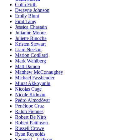
Colin Firth
Dwayne Johnson
Emily Blunt
Fırat Tanış
Jessica Chastain
Julianne Moore
Juliette Binoche
Kristen Stewart
Liam Neeson
Marion Cotillard
Mark Wahlberg
Matt Damon
Matthew McConaughey
Michael Fassbender
Murat Akkoyunlu
Nicolas Cage
Nicole Kidman
Pedro Almodóvar
Penélope Cruz
Ralph Fiennes
Robert De Niro
Robert Pattinson
Russell Crowe
Ryan Reynolds
Samuel L. Jackson