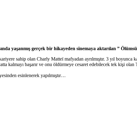
şanmış gerçek bir hikayeden sinemaya aktarılan ” Ölümsüz”
 kariyere sahip olan Charly Matteï mafyadan ayrılmıştır. 3 yıl boyunca ka
tta kalmayı başarır ve onu öldürmeye cesaret edebilecek tek kişi olan 
yesinden esinlenerek yapılmıştır…