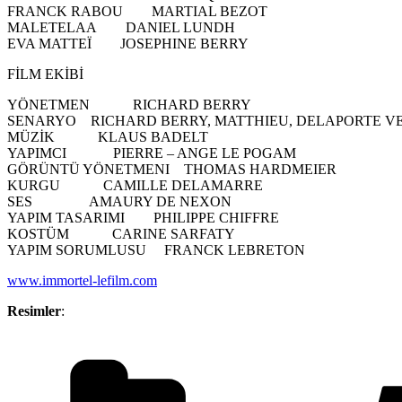
FRANCK RABOU MARTIAL BEZOT
MALETELAA DANIEL LUNDH
EVA MATTEÏ JOSEPHINE BERRY
FİLM EKİBİ
YÖNETMEN RICHARD BERRY
SENARYO RICHARD BERRY, MATTHIEU, DELAPORTE VE
MÜZİK KLAUS BADELT
YAPIMCI PIERRE – ANGE LE POGAM
GÖRÜNTÜ YÖNETMENI THOMAS HARDMEIER
KURGU CAMILLE DELAMARRE
SES AMAURY DE NEXON
YAPIM TASARIMI PHILIPPE CHIFFRE
KOSTÜM CARINE SARFATY
YAPIM SORUMLUSU FRANCK LEBRETON
www.immortel-lefilm.com
Resimler
:
Kategoriler