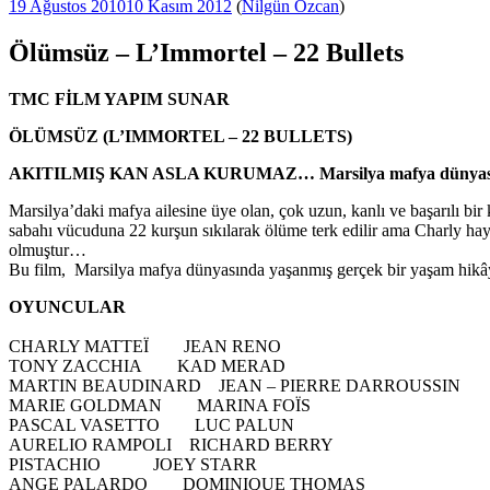
Yayım
19 Ağustos 2010
10 Kasım 2012
(
Nilgün Özcan
)
tarihi
Ölümsüz – L’Immortel – 22 Bullets
TMC FİLM YAPIM SUNAR
ÖLÜMSÜZ (L’IMMORTEL – 22 BULLETS)
AKITILMIŞ KAN ASLA KURUMAZ… Marsilya mafya dünyasında ya
Marsilya’daki mafya ailesine üye olan, çok uzun, kanlı ve başarılı bir
sabahı vücuduna 22 kurşun sıkılarak ölüme terk edilir ama Charly haya
olmuştur…
Bu film, Marsilya mafya dünyasında yaşanmış gerçek bir yaşam hikâ
OYUNCULAR
CHARLY MATTEÏ JEAN RENO
TONY ZACCHIA KAD MERAD
MARTIN BEAUDINARD JEAN – PIERRE DARROUSSIN
MARIE GOLDMAN MARINA FOÏS
PASCAL VASETTO LUC PALUN
AURELIO RAMPOLI RICHARD BERRY
PISTACHIO JOEY STARR
ANGE PALARDO DOMINIQUE THOMAS