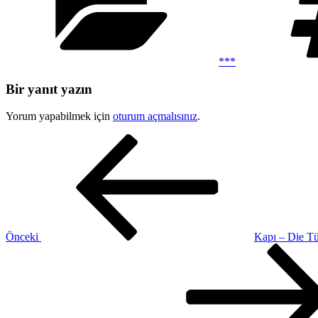
***
Bir yanıt yazın
Yorum yapabilmek için
oturum açmalısınız
.
Yazı
Önceki
Yazı
gezinmesi
Önceki
Kapı – Die T
Sonraki
Yazı