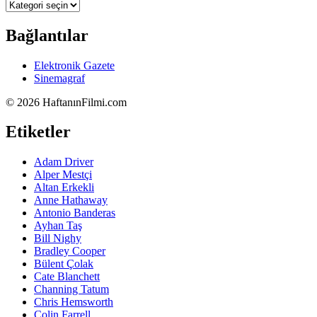
Kategoriler
Bağlantılar
Elektronik Gazete
Sinemagraf
©
2026 HaftanınFilmi.com
Etiketler
Adam Driver
Alper Mestçi
Altan Erkekli
Anne Hathaway
Antonio Banderas
Ayhan Taş
Bill Nighy
Bradley Cooper
Bülent Çolak
Cate Blanchett
Channing Tatum
Chris Hemsworth
Colin Farrell