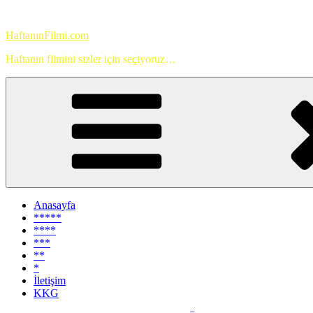
İçeriğe
geç
HaftanınFilmi.com
Haftanın filmini sizler için seçiyoruz…
Anasayfa
*****
****
***
**
*
İletişim
KKG