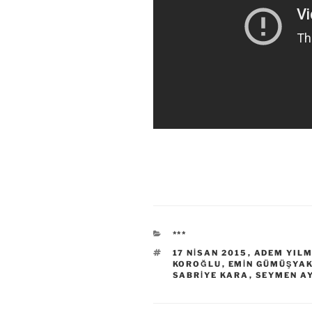
KATEGORILER
***
ETIKETLER
17 NISAN 2015
,
ADEM YIL
KOROĞLU
,
EMIN GÜMÜŞYA
SABRIYE KARA
,
SEYMEN A