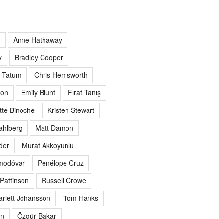
i
Anne Hathaway
y
Bradley Cooper
 Tatum
Chris Hemsworth
son
Emily Blunt
Fırat Tanış
ette Binoche
Kristen Stewart
ahlberg
Matt Damon
der
Murat Akkoyunlu
modóvar
Penélope Cruz
Pattinson
Russell Crowe
arlett Johansson
Tom Hanks
on
Özgür Bakar