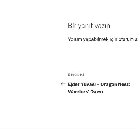
Bir yanıt yazın
Yorum yapabilmek için
oturum a
Yazı
Önceki
ÖNCEKI
gezinmesi
Yazı
Ejder Yuvası – Dragon Nest:
Warriors’ Dawn