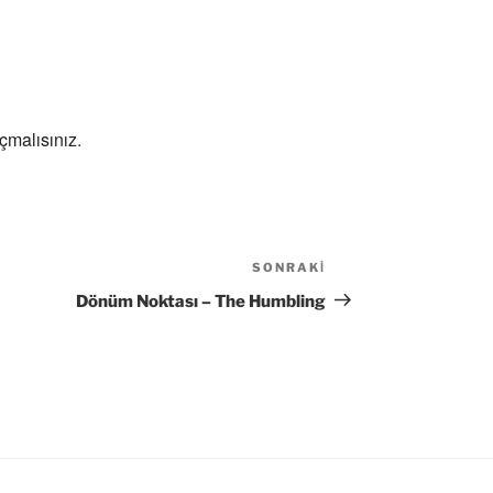
çmalısınız
.
SONRAKI
Sonraki
Yazı
Dönüm Noktası – The Humbling