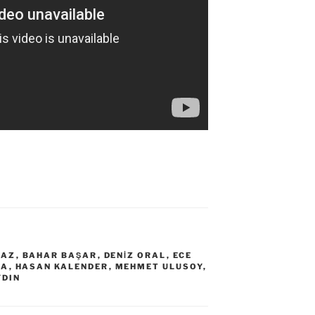
MAZ
,
BAHAR BAŞAR
,
DENIZ ORAL
,
ECE
KA
,
HASAN KALENDER
,
MEHMET ULUSOY
,
YDIN