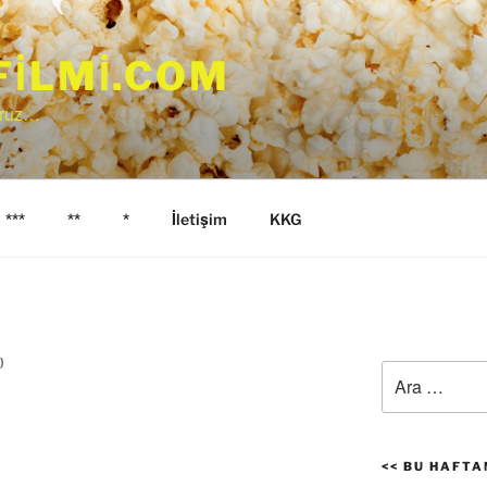
FILMI.COM
yoruz…
***
**
*
İletişim
KKG
)
Ara:
t
<< BU HAFTAN