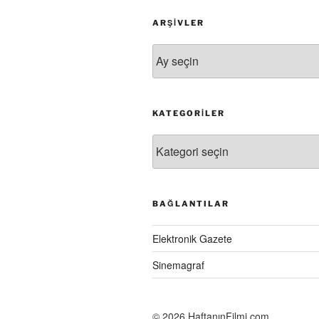
ARŞIVLER
Arşivler
KATEGORILER
Kategoriler
BAĞLANTILAR
Elektronik Gazete
Sinemagraf
©
2026 HaftanınFilmi.com