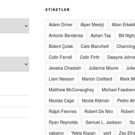
ETIKETLER
Adam Driver
Alper Mestçi
Altan Erkekl
Antonio Banderas
Ayhan Taş
Bill Nigh
Bülent Çolak
Cate Blanchett
Channing
Colin Farrell
Colin Firth
Dwayne John
Jessica Chastain
Julianne Moore
Juli
Liam Neeson
Marion Cotillard
Mark W
Matthew McConaughey
Michael Fassben
Nicolas Cage
Nicole Kidman
Pedro Al
Ralph Fiennes
Robert De Niro
Robert 
Ryan Reynolds
Samuel L. Jackson
Sc
yabancı
Yekta Kopan
yerli
Zac Efr