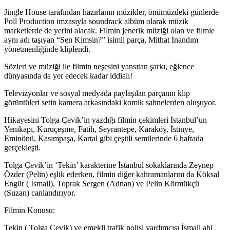
Jingle House tarafından hazırlanın müzikler, önümüzdeki günlerde
Poll Production imzasıyla soundrack albüm olarak müzik
marketlerde de yerini alacak. Filmin jenerik müziği olan ve filmle
aynı adı taşıyan “Sen Kimsin?” isimli parça, Mithat İnandım
yönetmenliğinde kliplendi.
Sözleri ve müziği ile filmin neşesini yansıtan şarkı, eğlence
dünyasında da yer edecek kadar iddialı!
Televizyonlar ve sosyal medyada paylaşılan parçanın klip
görüntüleri setin kamera arkasındaki komik sahnelerden oluşuyor.
Hikayesini Tolga Çevik’in yazdığı filmin çekimleri İstanbul’un
Yenikapı, Kuruçeşme, Fatih, Seyrantepe, Karaköy, İstinye,
Eminönü, Kasımpaşa, Kartal gibi çeşitli semtlerinde 6 haftada
gerçekleşti.
Tolga Çevik’in ‘Tekin’ karakterine İstanbul sokaklarında Zeynep
Özder (Pelin) eşlik ederken, filmin diğer kahramanlarını da Köksal
Engür ( İsmail), Toprak Sergen (Adnan) ve Pelin Körmükçü
(Suzan) canlandırıyor.
Filmin Konusu:
Tekin ( Tolga Çevik) ve emekli trafik polisi yardımcısı İsmail abi