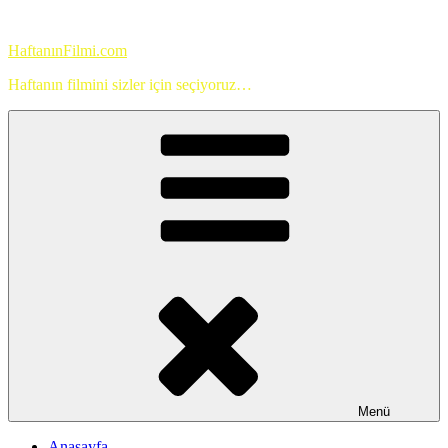
İçeriğe
geç
HaftanınFilmi.com
Haftanın filmini sizler için seçiyoruz…
Menü
Anasayfa