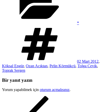
*
Etiketler
02 Mart 2012
,
Köksal Engür
,
Ozan Açıktan
,
Pelin Körmükçü
,
Tolga Çevik
,
Toprak Sergen
Bir yanıt yazın
Yorum yapabilmek için
oturum açmalısınız
.
Yazı
Önceki
Yazı
gezinmesi