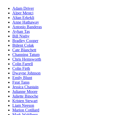
Adam Driver
Alper Mestçi
Altan Erkekli
Anne Hathaway
Antonio Banderas
Ayhan Taş
Bill Nighy
Bradley Cooper
Bülent Çolak
Cate Blanchett
Channing Tatum
Chris Hemsworth
Colin Farrell
Colin Firth
Dwayne Johnson
Emily Blunt
Fırat Tanış
Jessica Chastain
Julianne Moore
Juliette Binoche
Kristen Stewart
Liam Neeson
Marion Cotillard
Mark Wahlberg