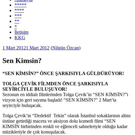
*****
****
***
**
*
İletişim
KKG
Yayım
1 Mart 2012
1 Mart 2012
(
Nilgün Özcan
)
tarihi
Sen Kimsin?
“SEN KİMSİN?” ÖNCE ŞARKISIYLA GÜLDÜRÜYOR!
TOLGA ÇEVİK FİLMDEN ÖNCE ŞARKISIYLA
SEYİRCİYLE BULUŞUYOR!
Sezonun en iddialı filmlerinden Tolga Çevik’in “SEN KİMSİN?”i
vizyon için geri sayıma başladı! “SEN KİMSİN?” 2 Mart’ta
seyirciyle buluşacak.
Tolga Çevik’in “Dedektif Tekin” olarak İstanbul sokaklarının altını
üstüne getirdiği macera ve aksiyon dolu komedi filmi “SEN
KİMSİN birbirinden renkli ve eğlenceli sahneleriyle olduğu kadar
müzikleriyle de çok konuşulacak.