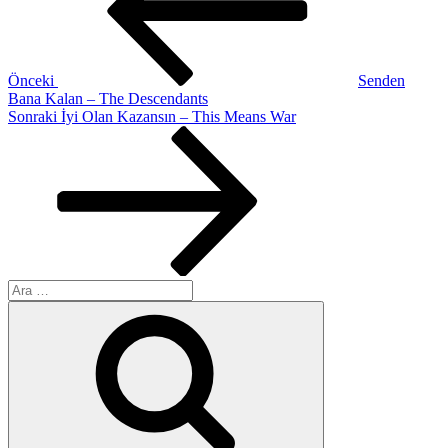
Önceki
Senden
Bana Kalan – The Descendants
Sonraki
Sonraki
İyi Olan Kazansın – This Means War
Yazı
Ara:
Ara