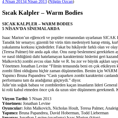
Yayım
4 Nisan 2013
4 Nisan 2013
(
Nilgün Özcan
)
tarihi
Sıcak Kalpler – Warm Bodies
SICAK KALPLER – WARM BODIES
5 NİSAN’DA SİNEMALARDA
Isaac Marion’un eğlenceli ve popüler romanından uyarlanan SICAK
Tanıdık bir senaryo; gizemli bir virüs tüm medeniyeti harap etmiş, kur
yakalanma korkusu içindedirler. Fakat bu hikâyede farklı olan ve ola
(Teresa Palmer) bir anda aşık olur. Onu ısırıp beslenmesi gerekirken aş
ve nasıl öldüğünü dahi hatırlamayan karakterimiz hislerini geri kazandı
Malkovich) zombi avcısı olan Julie ve R. bu zor ve büyük aşkları sayes
Yönetmen Jonathan Levine “Filmin temasında beni en çok etkileyen kı
zombi filmi olduğunu hiçbir zaman düşünmedim. Benim için WARM BO
Yapımcı Bruna Papandrea “Castı yaparken zombi karakterini canlandıra
performansı tam da aradığımız güçteydi.” diyor.
Julie’nin soğuk babası ve zombilerden kaçan insanların lideri Genera
ki rolü kabul etmeden önce çok da uzun süre düşünmem gerekmedi. Kit
Vizyon Tarihi:
5 Nisan 2013
Yönetmen:
Jonathan Levine
Oyuncular:
John Malkovich, Nicholas Hoult, Teresa Palmer, Analei
Yapımcı:
Bruna Papandrea, David Hoberman, Todd Lieberman
Senaryo:
Jonathan Levine (uyarlama) Isaac Marion (kitap)