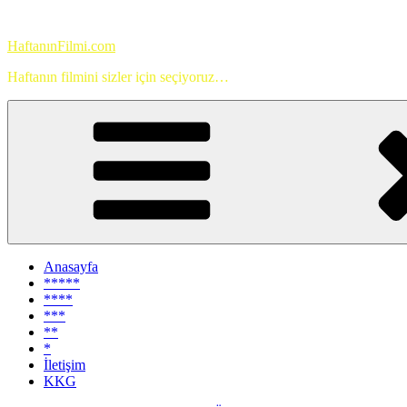
İçeriğe
geç
HaftanınFilmi.com
Haftanın filmini sizler için seçiyoruz…
Anasayfa
*****
****
***
**
*
İletişim
KKG