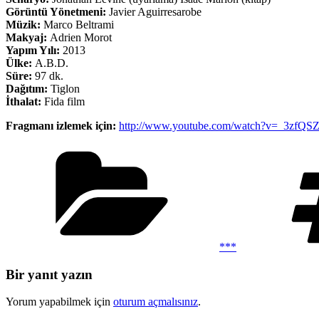
Görüntü Yönetmeni:
Javier Aguirresarobe
Müzik:
Marco Beltrami
Makyaj:
Adrien Morot
Yapım Yılı:
2013
Ülke:
A.B.D.
Süre:
97 dk.
Dağıtım:
Tiglon
İthalat:
Fida film
Fragmanı izlemek için:
http://www.youtube.com/watch?v=_3zfQS
Kategoriler
***
Bir yanıt yazın
Yorum yapabilmek için
oturum açmalısınız
.