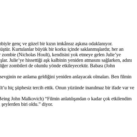
e genç ve güzel bir kızın imkânsız aşkına odaklanıyor.
üştür. Kurtulanlar büyük bir korku içinde saklanmışlardır, her an
r zombie (Nicholas Hoult), kendisini yok etmeye gelen Julie’ye
lar. Julie’ye hissettiği aşk kalbinin yeniden atmasını sağlarken, adını
 diğer zombileri de olumlu yönde etkileyecektir. Babası (John
evginin ne anlama geldiğini yeniden anlayacak olmaları. Ben filmin
’u hiç şüphesiz tercih ettik. Onun yüzünde inanılmaz bir ifade var ve
Being John Malkovich) “Filmin anlatılışından o kadar çok etkilendim
eylerden biri oldu.” diyor.