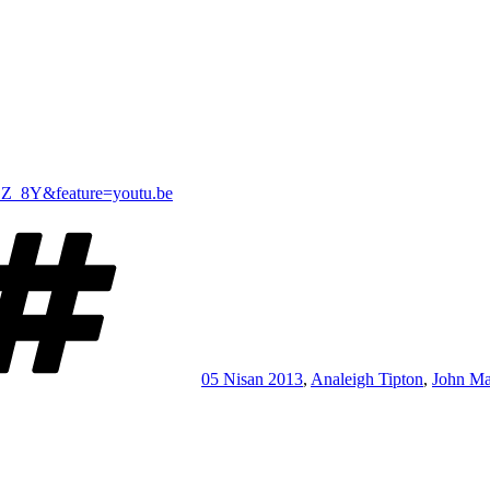
ZZ_8Y&feature=youtu.be
Etiketler
05 Nisan 2013
,
Analeigh Tipton
,
John Ma