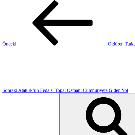
Yazı
Önceki
Yazı
gezinmesi
Önceki
Öldüren Tutku
Sonraki
Yazı
Sonraki
Atatürk’ün Fedaisi Topal Osman: Cumhuriyete Giden Yol
Ara: