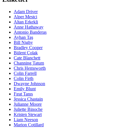
Adam Driver
Alper Mestçi
Altan Erkekli
Anne Hathaway
Antonio Banderas
Ayhan Taş
Bill Nighy
Bradley Cooper
Bülent Çolak
Cate Blanchett
Channing Tatum
Chris Hemsworth
Colin Farrell
Colin Firth
Dwayne Johnson
Emily Blunt
Fırat Tanış
Jessica Chastain
Julianne Moore
Juliette Binoche
Kristen Stewart
Liam Neeson
Marion Cotillard