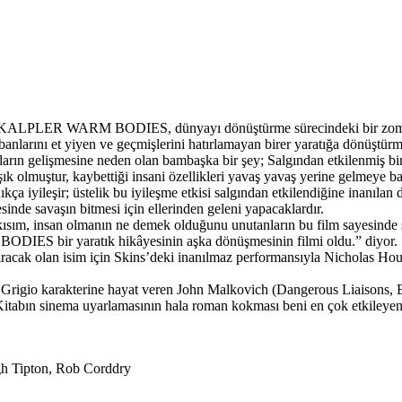
 KALPLER WARM BODIES, dünyayı dönüştürme sürecindeki bir zombiyl
banlarını et yiyen ve geçmişlerini hatırlamayan birer yaratığa dönüştürm
yların gelişmesine neden olan bambaşka bir şey; Salgından etkilenmiş bi
ık olmuştur, kaybettiği insani özellikleri yavaş yavaş yerine gelmeye baş
kça iyileşir; üstelik bu iyileşme etkisi salgından etkilendiğine inanılan
inde savaşın bitmesi için ellerinden geleni yapacaklardır.
sım, insan olmanın ne demek olduğunu unutanların bu film sayesinde s
DIES bir yaratık hikâyesinin aşka dönüşmesinin filmi oldu.” diyor.
cak olan isim için Skins’deki inanılmaz performansıyla Nicholas Hoult
l Grigio karakterine hayat veren John Malkovich (Dangerous Liaisons, 
abın sinema uyarlamasının hala roman kokması beni en çok etkileyen ş
gh Tipton, Rob Corddry