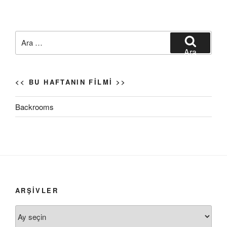
Ara:
Ara
<< BU HAFTANIN FILMI >>
Backrooms
ARŞIVLER
Arşivler