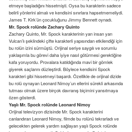
etmeye başladığını hissetmişti. Oysa bu karakterin sadece
belirli yönlerini almalı ve kendisini sınırlara hapsetmemeliydi.
James T. Kirk’ün çocukluğunu Jimmy Bennett oynadı.
Mr. Spock rolünde Zachary Quinto
Zachary Quinto, Mr. Spock karakterinin yarı insan yarı
Vulcan’lı şeklindeki çifte karakterli yapısından etkilendiği için
bu rolün izini sürmüştü. Orijinal seriye saygılı ve sorumlu
yaklaşımla bu görevi daha iyiye nasıl götürmesi gerektiğine
kafa yoruyordu. Provalara katıldığında mavi bir gömlek
giyerek saçlarını düzleştirdi. Böylece kendisini Spock
karakteri gibi hissetmeyi başardı. Özellikle de orijinal dizide
bu rolü oynayan Leonard Nimoy’un ellerini sürekli arkasında
tutması olmak üzere birçok davranış biçimini yansıtmaya
özen gösterdi.
Yaşlı Mr. Spock rolünde Leonard Nimoy
Orijinal televizyon dizisinde Mr. Spock karakterini
canlandıran Leonard Nimoy, filmde bu rolünü tekrarladı ve
gelecekten gelerek yardım sağlayan yaşlı Spock rolünde