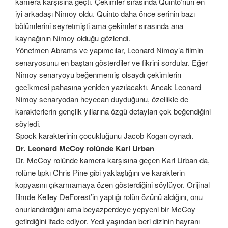
kamera karşısına geçti. Çekimler sırasında Quinto’nun en
iyi arkadaşı Nimoy oldu. Quinto daha önce serinin bazı
bölümlerini seyretmişti ama çekimler sırasında ana
kaynağının Nimoy olduğu gözlendi.
Yönetmen Abrams ve yapımcılar, Leonard Nimoy’a filmin
senaryosunu en baştan gösterdiler ve fikrini sordular. Eğer
Nimoy senaryoyu beğenmemiş olsaydı çekimlerin
gecikmesi pahasına yeniden yazılacaktı. Ancak Leonard
Nimoy senaryodan heyecan duyduğunu, özellikle de
karakterlerin gençlik yıllarına özgü detayları çok beğendiğini
söyledi.
Spock karakterinin çocukluğunu Jacob Kogan oynadı.
Dr. Leonard McCoy rolünde Karl Urban
Dr. McCoy rolünde kamera karşısına geçen Karl Urban da,
rolüne tıpkı Chris Pine gibi yaklaştığını ve karakterin
kopyasını çıkarmamaya özen gösterdiğini söylüyor. Orijinal
filmde Kelley DeForest’in yaptığı rolün özünü aldığını, onu
onurlandırdığını ama beyazperdeye yepyeni bir McCoy
getirdiğini ifade ediyor. Yedi yaşından beri dizinin hayranı