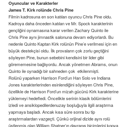
Oyuncular ve Karakterler
James T. Kirk rolünde Chris Pine
Filmin kadrosuna en son katılan oyuncu Chris Pine oldu.
Kadroya daha önceden katılan ve Mr. Spock karakterinin
gençliğini oynamasına karar verilen Zachary Quinto ile
Chris Pine aynı jimnastik salonuna devam ediyorlardı. Bu
nedenle Quinto Kaptan Kirk rolünün Pine’e verilmesi için en
büyük destekçisi oldu. İlk provaların çok zorlu geçtiğini
söyleyen Pine, bunun sebebini kendisini bir lider gibi
görememesine bağlıyordu. Ancak yönetmen Abrams, onun
Quinto ile oynadığı bir sahneden çok etkilenmişti.
Rolünü yaparken Harrison Ford’un Han Solo ve Indiana
Jones karakterlerinden esinlendiğini söyleyen Chris Pine,
özellikle de Harrison Ford’un mizah gücünü Kirk karakterine
yüklemeyi hedefledi. Öncelikle serinin klasik bölümlerini
izledi ve ansiklopedilerdenuzay boşluğuyla ilgili araştırma
yapmaya başladı. Ancak kısa süre sonra bu tip
araştırmalardan vazgeçti. Çünkü orijinal dizide aynı rolü
üstlenmiş olan William Shatner’ın davranış biçimlerini kopya