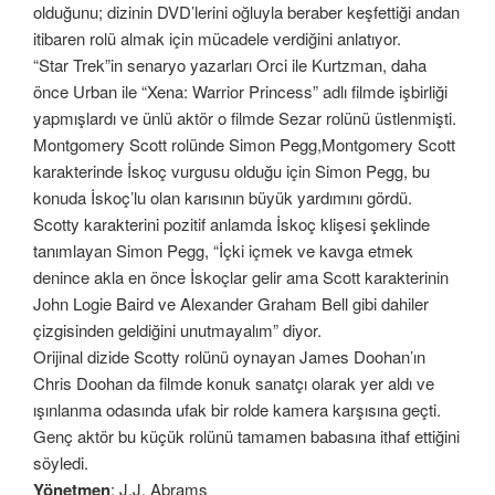
olduğunu; dizinin DVD’lerini oğluyla beraber keşfettiği andan
itibaren rolü almak için mücadele verdiğini anlatıyor.
“Star Trek”in senaryo yazarları Orci ile Kurtzman, daha
önce Urban ile “Xena: Warrior Princess” adlı filmde işbirliği
yapmışlardı ve ünlü aktör o filmde Sezar rolünü üstlenmişti.
Montgomery Scott rolünde Simon Pegg,Montgomery Scott
karakterinde İskoç vurgusu olduğu için Simon Pegg, bu
konuda İskoç’lu olan karısının büyük yardımını gördü.
Scotty karakterini pozitif anlamda İskoç klişesi şeklinde
tanımlayan Simon Pegg, “İçki içmek ve kavga etmek
denince akla en önce İskoçlar gelir ama Scott karakterinin
John Logie Baird ve Alexander Graham Bell gibi dahiler
çizgisinden geldiğini unutmayalım” diyor.
Orijinal dizide Scotty rolünü oynayan James Doohan’ın
Chris Doohan da filmde konuk sanatçı olarak yer aldı ve
ışınlanma odasında ufak bir rolde kamera karşısına geçti.
Genç aktör bu küçük rolünü tamamen babasına ithaf ettiğini
söyledi.
Yönetmen
: J.J. Abrams