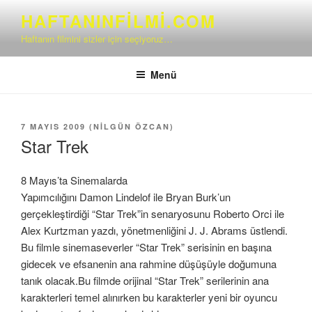
İçeriğe
HAFTANINFILMI.COM
geç
Haftanın filmini sizler için seçiyoruz…
Menü
YAYIM
7 MAYIS 2009
(
NILGÜN ÖZCAN
)
TARIHI
Star Trek
8 Mayıs’ta Sinemalarda
Yapımcılığını Damon Lindelof ile Bryan Burk’un
gerçekleştirdiği “Star Trek”in senaryosunu Roberto Orci ile
Alex Kurtzman yazdı, yönetmenliğini J. J. Abrams üstlendi.
Bu filmle sinemaseverler “Star Trek” serisinin en başına
gidecek ve efsanenin ana rahmine düşüşüyle doğumuna
tanık olacak.Bu filmde orijinal “Star Trek” serilerinin ana
karakterleri temel alınırken bu karakterler yeni bir oyuncu