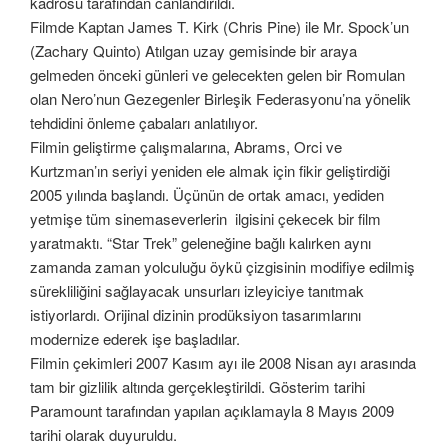
kadrosu tarafından canlandırıldı.
Filmde Kaptan James T. Kirk (Chris Pine) ile Mr. Spock’un
(Zachary Quinto) Atılgan uzay gemisinde bir araya
gelmeden önceki günleri ve gelecekten gelen bir Romulan
olan Nero’nun Gezegenler Birleşik Federasyonu’na yönelik
tehdidini önleme çabaları anlatılıyor.
Filmin geliştirme çalışmalarına, Abrams, Orci ve
Kurtzman’ın seriyi yeniden ele almak için fikir geliştirdiği
2005 yılında başlandı. Üçünün de ortak amacı, yediden
yetmişe tüm sinemaseverlerin ilgisini çekecek bir film
yaratmaktı. “Star Trek” geleneğine bağlı kalırken aynı
zamanda zaman yolculuğu öykü çizgisinin modifiye edilmiş
sürekliliğini sağlayacak unsurları izleyiciye tanıtmak
istiyorlardı. Orijinal dizinin prodüksiyon tasarımlarını
modernize ederek işe başladılar.
Filmin çekimleri 2007 Kasım ayı ile 2008 Nisan ayı arasında
tam bir gizlilik altında gerçekleştirildi. Gösterim tarihi
Paramount tarafından yapılan açıklamayla 8 Mayıs 2009
tarihi olarak duyuruldu.