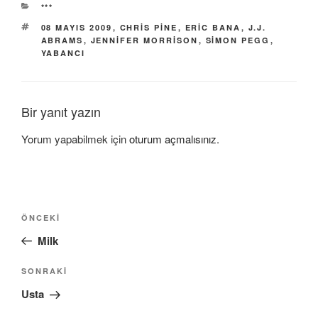
KATEGORILER
***
ETIKETLER
08 MAYIS 2009
,
CHRIS PINE
,
ERIC BANA
,
J.J.
ABRAMS
,
JENNIFER MORRISON
,
SIMON PEGG
,
YABANCI
Bir yanıt yazın
Yorum yapabilmek için
oturum açmalısınız
.
Yazı
Önceki
ÖNCEKI
gezinmesi
Yazı
Milk
Sonraki
SONRAKI
Yazı
Usta