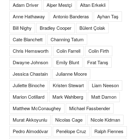
Adam Driver
Alper Mestçi
Altan Erkekli
Anne Hathaway
Antonio Banderas
Ayhan Taş
Bill Nighy
Bradley Cooper
Bülent Çolak
Cate Blanchett
Channing Tatum
Chris Hemsworth
Colin Farrell
Colin Firth
Dwayne Johnson
Emily Blunt
Fırat Tanış
Jessica Chastain
Julianne Moore
Juliette Binoche
Kristen Stewart
Liam Neeson
Marion Cotillard
Mark Wahlberg
Matt Damon
Matthew McConaughey
Michael Fassbender
Murat Akkoyunlu
Nicolas Cage
Nicole Kidman
Pedro Almodóvar
Penélope Cruz
Ralph Fiennes