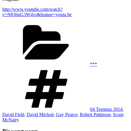
http://www.youtube.com/watch?
v=N836qG3W4vs&feature=youtu.be
Kategoriler
***
Etiketler
04 Temmuz 2014
,
David Field
,
David Michod
,
Guy Pearce
,
Robert Pattinson
,
Scoot
McNairy