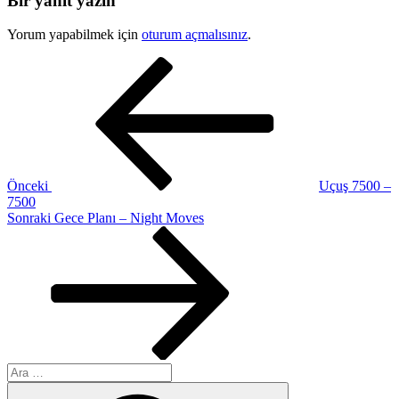
Bir yanıt yazın
Yorum yapabilmek için
oturum açmalısınız
.
Yazı
Önceki
Yazı
gezinmesi
Önceki
Uçuş 7500 –
7500
Sonraki
Sonraki
Gece Planı – Night Moves
Yazı
Ara:
Ara