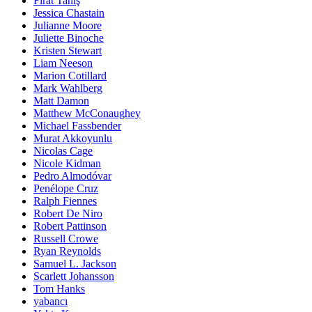
Fırat Tanış
Jessica Chastain
Julianne Moore
Juliette Binoche
Kristen Stewart
Liam Neeson
Marion Cotillard
Mark Wahlberg
Matt Damon
Matthew McConaughey
Michael Fassbender
Murat Akkoyunlu
Nicolas Cage
Nicole Kidman
Pedro Almodóvar
Penélope Cruz
Ralph Fiennes
Robert De Niro
Robert Pattinson
Russell Crowe
Ryan Reynolds
Samuel L. Jackson
Scarlett Johansson
Tom Hanks
yabancı