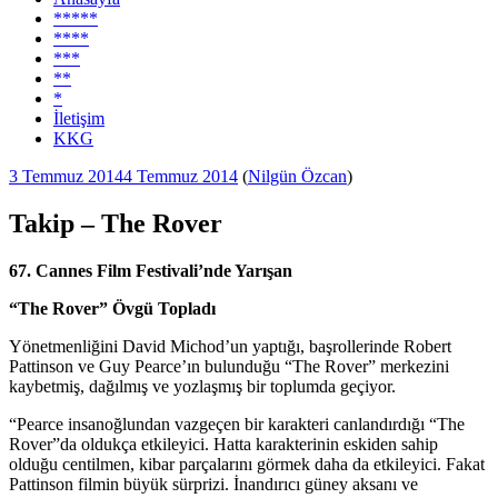
*****
****
***
**
*
İletişim
KKG
Yayım
3 Temmuz 2014
4 Temmuz 2014
(
Nilgün Özcan
)
tarihi
Takip – The Rover
67. Cannes Film Festivali’nde Yarışan
“The Rover” Övgü Topladı
Yönetmenliğini David Michod’un yaptığı, başrollerinde Robert
Pattinson ve Guy Pearce’ın bulunduğu “The Rover” merkezini
kaybetmiş, dağılmış ve yozlaşmış bir toplumda geçiyor.
“Pearce insanoğlundan vazgeçen bir karakteri canlandırdığı “The
Rover”da oldukça etkileyici. Hatta karakterinin eskiden sahip
olduğu centilmen, kibar parçalarını görmek daha da etkileyici. Fakat
Pattinson filmin büyük sürprizi. İnandırıcı güney aksanı ve