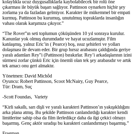
kolaylıkla ucuz duygusallıklarla kaybolabilecek bir rolü öne
çıkarması ile büyük başarı sağlıyor. Pattinson oynarken hiçbir şey
zorlama ya da fazladan gelmiyor. Karakter ile mükemmel bir empati
kurmuş. Pattinson bu kurumuş, unutulmuş topraklarda insanlığın
vahası olarak karşımıza çıkıyor.”
“The Rover”ın seti toplumun çöküşünden 10 yıl sonraya kurulur.
Kanunlar yok olmuş durumdadır ve hayat ucuzlamıştır. Film
katılaşmış, yalnız Eric’in ( Pearce) boş, ıssız şehirleri ve yolları
dolaşması ile devam eder. Bir grup hırsız arabasını çaldığında geriye
yaralı adamları Rey‟i (Pattinson) bırakırlar. Rey’i arkadaşlarının izini
sürmesi zorlar çünkü Eric için önemli olan tek şey arabasıdır ve artık
tek amacı onu geri almaktır.
Yönetmen: David Michôd
Oyuncu: Robert Pattinson, Scoot McNairy, Guy Pearce,
Tür: Dram, Suç
-Scott Foundas, Variety
“Kirli sakallı, sarı dişli ve yaralı karakteri Pattinson’ın yakışıklılığını
arka plana atmış. Bu şekilde Pattinson canlandırdığı karakter kendi
limitlerine sahip olsa da film ilerledikçe daha da ilgi çekici olmayı
başarmış. Genç aktör sıradışı bu karakteri canlandırmayı başarmış.”
Fragman