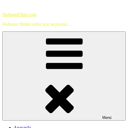
İçeriğe
geç
HaftanınFilmi.com
Haftanın filmini sizler için seçiyoruz…
Menü
Anasayfa