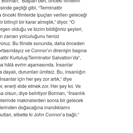
 Borman, “Baştan beri, önceki filmlerin
inde geçtiği gibi, “Terminatör
 önceki filmlerde ipuçları verilen geleceği
ilinçli bir karar almıştık,” diyor. “O
rgen olduğu ve bizim bildiğimiz şeyleri,
ren zaman yolculuğunu henüz
ıyoruz. Bu filmde sonunda, daha önceden
rtasındayız ve Connor’ın direnişin başına
inatör Kurtuluş/Terminator Salvation’da”,
ma hâlâ evrim aşamasında. İnsanlar
ra dayalı, durumları ümitsiz. Bu, insanlığın
nsanlar için her şey zor artık,” diye
, enerji elde etmek zor. Her şey kıt. Ve
a olsun, diye belirtiyor Borman, “İnsanlık
imlerinde makinelerden sonra bir gelecek
lerinden doğacağına inandıklarını
utları, elbette ki John Connor’a bağlı.”