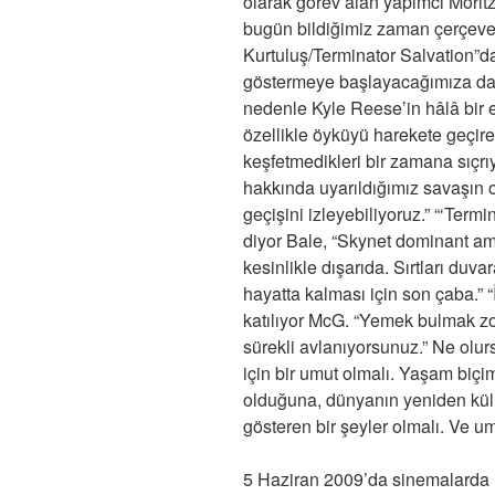
olarak görev alan yapımcı Moritz
bugün bildiğimiz zaman çerçeves
Kurtuluş/Terminator Salvation”da
göstermeye başlayacağımıza dair b
nedenle Kyle Reese’in hâlâ bir e
özellikle öyküyü harekete geçi
keşfetmedikleri bir zamana sıçr
hakkında uyarıldığımız savaşın o
geçişini izleyebiliyoruz.” “‘Term
diyor Bale, “Skynet dominant a
kesinlikle dışarıda. Sırtları duva
hayatta kalması için son çaba.” “İ
katılıyor McG. “Yemek bulmak zor
sürekli avlanıyorsunuz.” Ne olurs
için bir umut olmalı. Yaşam biç
olduğuna, dünyanın yeniden kül
gösteren bir şeyler olmalı. Ve um
5 Haziran 2009’da sinemalarda