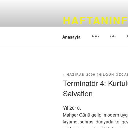
İçeriğe
geç
HAFTANINF
Haftanın filmini sizler için seçi
Anasayfa
*****
****
YAYIM
4 HAZIRAN 2009
(
NILGÜN ÖZCA
TARIHI
Terminatör 4: Kurtul
Salvation
Yıl 2018.
Mahşer Günü gelip, modern uygar
kıyamet sonrası dünyada kol gezi