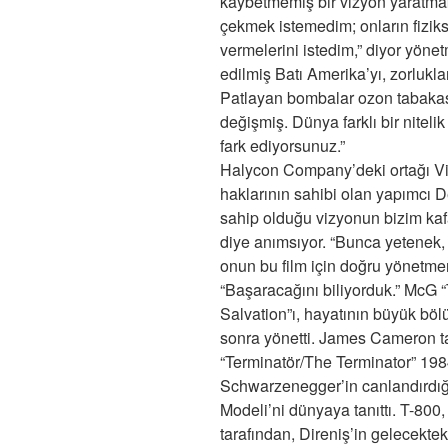
kaybetmemiş bir vizyon yaratmak
çekmek istemedim; onların fiziks
vermelerini istedim,” diyor yönet
edilmiş Batı Amerika’yı, zorlukla
Patlayan bombalar ozon tabakası
değişmiş. Dünya farklı bir nitelik
fark ediyorsunuz.”
Halycon Company’deki ortağı Vict
haklarının sahibi olan yapımcı 
sahip olduğu vizyonun bizim ka
diye anımsıyor. “Bunca yetenek, 
onun bu film için doğru yönetme
“Başaracağını biliyorduk.” McG 
Salvation”ı, hayatının büyük böl
sonra yönetti. James Cameron ta
“Terminatör/The Terminator” 1984
Schwarzenegger’in canlandırdığ
Modeli’ni dünyaya tanıttı. T-800
tarafından, Direniş’in gelecekte