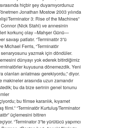
 sırasında hiçbir şey duyamıyordunuz
” Yönetmen Jonathan Mostow 2003 yılında
lişi/Terminator 3: Rise of the Machines”
de, Connor (Nick Stahl) ve annesinin
ikleri korkunç olay –Mahşer Günü—
r savaşı patlatır. “Terminatör 3”ü
e Michael Ferris, “Terminatör
n senaryosunu yazmak için döndüler.
lemesini dünyayı yok ederek bitirdiğimiz
erminatörler kuyusuna dönemezdik. Yeni
a olanları anlatması gerekiyordu,” diyor.
r ve makineler arasında uzun zamandır
tedik; bu da bize serinin genel tonunu
lmler
yordu; bu filmse karanlık, kıyamet
ş filmi.” “Terminatör Kurtuluş/Terminator
atör” üçlemesini bitiren
eçiyor. “Terminator 3”te yürütücü yapımcı