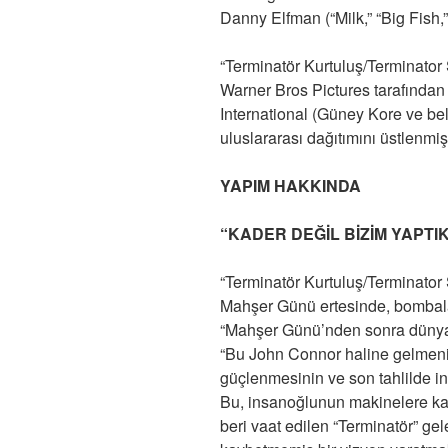
Danny Elfman (“Milk,” “Big Fish,”
“Terminatör Kurtuluş/Terminator
Warner Bros Pictures tarafından
International (Güney Kore ve bell
uluslararası dağıtımını üstlenmişt
YAPIM HAKKINDA
“KADER DEĞİL BİZİM YAPTI
“Terminatör Kurtuluş/Terminator
Mahşer Günü ertesinde, bombala
“Mahşer Günü’nden sonra dünyan
“Bu John Connor haline gelmeni
güçlenmesinin ve son tahlilde in
Bu, insanoğlunun makinelere ka
beri vaat edilen “Terminatör” ge