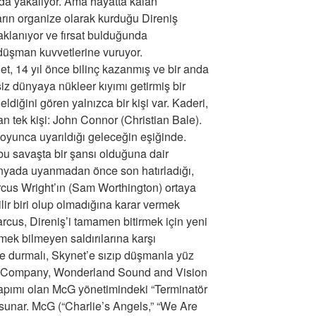
 da yakalıyor. Ama hayatta kalan
rın organize olarak kurduğu Direniş
saklanıyor ve fırsat bulduğunda
 düşman kuvvetlerine vuruyor.
et, 14 yıl önce bilinç kazanmış ve bir anda
siz dünyaya nükleer kıyımı getirmiş bir
iğini gören yalnızca bir kişi var. Kaderi,
lan tek kişi: John Connor (Christian Bale).
yunca uyarıldığı geleceğin eşiğinde.
bu savaşta bir şansı olduğuna dair
dünyada uyanmadan önce son hatırladığı,
cus Wright’ın (Sam Worthington) ortaya
lir biri olup olmadığına karar vermek
cus, Direniş’i tamamen bitirmek için yeni
itmek bilmeyen saldırılarına karşı
de durmalı, Skynet’e sızıp düşmanla yüz
Company, Wonderland Sound and Vision
yapımı olan McG yönetimindeki “Terminatör
 sunar. McG (“Charlie’s Angels,” “We Are