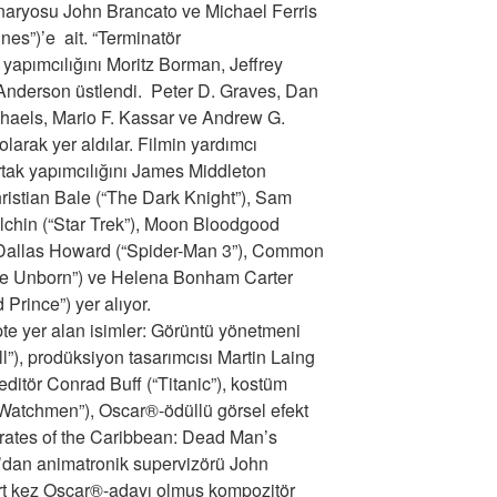
senaryosu John Brancato ve Michael Ferris
nes”)’e ait. “Terminatör
 yapımcılığını Moritz Borman, Jeffrey
 Anderson üstlendi. Peter D. Graves, Dan
chaels, Mario F. Kassar ve Andrew G.
larak yer aldılar. Filmin yardımcı
rtak yapımcılığını James Middleton
hristian Bale (“The Dark Knight”), Sam
elchin (“Star Trek”), Moon Bloodgood
 Dallas Howard (“Spider-Man 3”), Common
he Unborn”) ve Helena Bonham Carter
 Prince”) yer alıyor.
pte yer alan isimler: Görüntü yönetmeni
”), prodüksiyon tasarımcısı Martin Laing
editör Conrad Buff (“Titanic”), kostüm
“Watchmen”), Oscar®-ödüllü görsel efekt
rates of the Caribbean: Dead Man’s
’dan animatronik supervizörü John
ört kez Oscar®-adayı olmuş kompozitör