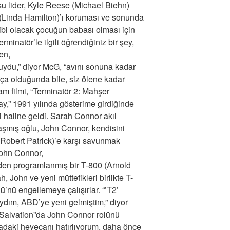
u lider, Kyle Reese (Michael Biehn)
 (Linda Hamilton)’ı koruması ve sonunda
bi olacak çocuğun babası olması için
rminatör’le ilgili öğrendiğiniz bir şey,
en,
ydu,” diyor McG, “avını sonuna kadar
ça olduğunda bile, siz ölene kadar
m filmi, “Terminatör 2: Mahşer
,” 1991 yılında gösterime girdiğinde
 haline geldi. Sarah Connor akıl
aşmış oğlu, John Connor, kendisini
(Robert Patrick)’e karşı savunmak
John Connor,
den programlanmış bir T-800 (Arnold
 John ve yeni müttefikleri birlikte T-
’nü engellemeye çalışırlar. “’T2’
ydım, ABD’ye yeni gelmiştim,” diyor
 Salvation”da John Connor rolünü
adaki heyecanı hatırlıyorum, daha önce