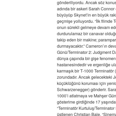
gönderiliyordu. Ancak söz konus
adında bir askeri Sarah Connor
büyüyüp Skynet’in en büyük raki
geçmişe yolluyordu. “İlk filmde Te
onun sürekli gelmeye devam ed
durdurulamaz bir canavar olduğu
takip eden bir makine; parampar
durmayacaktır.” Cameron’ın deva
Günü/Terminator 2: Judgment Day
dünya çapında bir gişe fenomeni
hastanesindedir ve ergenliğe ul
karmaşık bir T-1000 Terminatör 
zorundadır. Ancak gelecekteki 
küçüklüğünü koruması için yeni
Schwarzenegger) gönderir. Sarah,
1000’i atlatmaya ve Mahşer Günü
gösterime girdiğinde 17 yaşında
“Terminatör Kurtuluş/Terminator
üstlenen Christian Bale. “Sinem