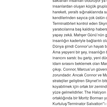
saklanan insanları öldürüyor ya
insanlardan oluşan küçük grupla
hareketi, yeraltı sığınaklarında 
kendilerinden sayıca çok üstün
Terminatörleri kontrol eden Skyn
yaratıcılarına baş kaldırıp haber
yapay zekâ. Mahşer Günü’nün geld
insanlığın kaderiyle bağlantılı o
Dünya şimdi Connor’un hayatı bo
Ama yepyeni bir şey, insanlığın 
inancını sarstı: bu garip, yeni 
idam sırasını beklemek olan Mar
çıkışı. Connor, Marcus’un güveni
zorundadır. Ancak Connor ve Mar
stratejiler geliştiren Skynet’in b
koyabilmek için ortak bir zemin
yüze gelmelidirler.
The Halcyon 
ortaklığında bir Moritz Borman 
Kurtuluş/Terminator Salvation”’ı