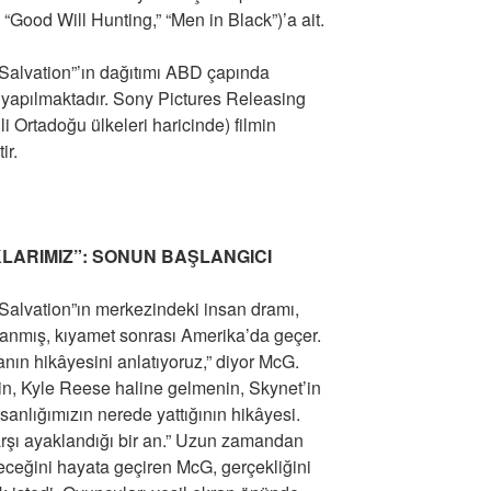
 “Good Will Hunting,” “Men in Black”)’a ait.
 Salvation”’ın dağıtımı ABD çapında
 yapılmaktadır. Sony Pictures Releasing
i Ortadoğu ülkeleri haricinde) filmin
ir.
KLARIMIZ”: SONUN BAŞLANGICI
 Salvation”ın merkezindeki insan dramı,
nmış, kıyamet sonrası Amerika’da geçer.
ın hikâyesini anlatıyoruz,” diyor McG.
n, Kyle Reese haline gelmenin, Skynet’in
sanlığımızın nerede yattığının hikâyesi.
rşı ayaklandığı bir an.” Uzun zamandan
leceğini hayata geçiren McG, gerçekliğini