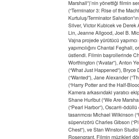
Marshall”)’nin yönettiği filmin 
(“Terminator 3: Rise of the Machi
Kurtuluş/Terminator Salvation”ın
Silver, Victor Kubicek ve Derek
Lin, Jeanne Allgood, Joel B. Mi
Vajna projede yürütücü yapımcı o
yapımcılığını Chantal Feghali, o
üstlendi. Filmin başrollerinde C
Worthington (“Avatar”), Anton Y
(“What Just Happened”), Bryce
(“Wanted”), Jane Alexander (“T
(“Harry Potter and the Half-Blood
Kamera arkasındaki yaratıcı eki
Shane Hurlbut (“We Are Marshall
(“Pearl Harbor”), Oscar®-ödüllü 
tasarımcısı Michael Wilkinson (
süpervizörü Charles Gibson (“Pi
Chest”), ve Stan Winston Studio
Rosengrant. Filmin müzikleri d