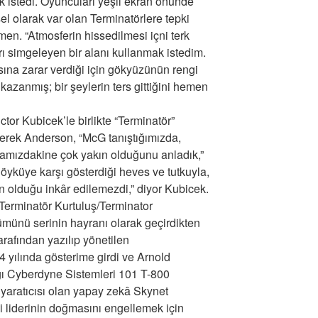
 istedi. Oyuncuları yeşil ekran önünde
el olarak var olan Terminatörlere tepki
men. “Atmosferin hissedilmesi içni terk
rı simgeleyen bir alanı kullanmak istedim.
na zarar verdiği için gökyüzünün rengi
 kazanmış; bir şeylerin ters gittiğini hemen
or Kubicek’le birlikte “Terminatör”
Derek Anderson, “McG tanıştığımızda,
famızdakine çok yakın olduğunu anladık,”
öyküye karşı gösterdiği heves ve tutkuyla,
n olduğu inkâr edilemezdi,” diyor Kubicek.
“Terminatör Kurtuluş/Terminator
ümünü serinin hayranı olarak geçirdikten
rafından yazılıp yönetilen
 yılında gösterime girdi ve Arnold
ı Cyberdyne Sistemleri 101 T-800
, yaratıcısı olan yapay zekâ Skynet
ki liderinin doğmasını engellemek için