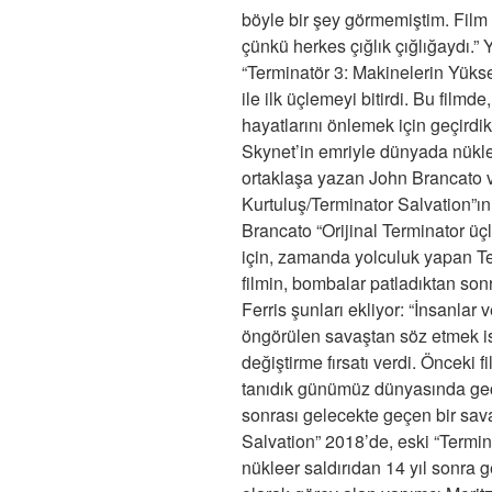
böyle bir şey görmemiştim. Film
çünkü herkes çığlık çığlığaydı.
“Terminatör 3: Makinelerin Yükse
ile ilk üçlemeyi bitirdi. Bu film
hayatlarını önlemek için geçird
Skynet’in emriyle dünyada nüklee
ortaklaşa yazan John Brancato v
Kurtuluş/Terminator Salvation”ı
Brancato “Orijinal Terminator üç
için, zamanda yolculuk yapan T
filmin, bombalar patladıktan sonr
Ferris şunları ekliyor: “İnsanla
öngörülen savaştan söz etmek is
değiştirme fırsatı verdi. Önceki fi
tanıdık günümüz dünyasında geçi
sonrası gelecekte geçen bir sava
Salvation” 2018’de, eski “Termin
nükleer saldırıdan 14 yıl sonra g