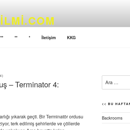
ILMI.COM
yoruz…
***
**
*
İletişim
KKG
N
)
Ara:
uş – Terminator 4:
<< BU HAFTAN
lığı yıkarak geçti. Bir Terminatör ordusu
Backrooms
yor, terk edilmiş şehirlerde ve çöllerde