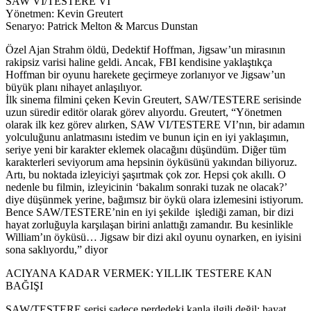
SAW VI/TESTERE VI
Yönetmen: Kevin Greutert
Senaryo: Patrick Melton & Marcus Dunstan
Özel Ajan Strahm öldü, Dedektif Hoffman, Jigsaw’un mirasının
rakipsiz varisi haline geldi. Ancak, FBI kendisine yaklaştıkça
Hoffman bir oyunu harekete geçirmeye zorlanıyor ve Jigsaw’un
büyük planı nihayet anlaşılıyor.
İlk sinema filmini çeken Kevin Greutert, SAW/TESTERE serisinde
uzun süredir editör olarak görev alıyordu. Greutert, “Yönetmen
olarak ilk kez görev alırken, SAW VI/TESTERE VI’nın, bir adamın
yolculuğunu anlatmasını istedim ve bunun için en iyi yaklaşımın,
seriye yeni bir karakter eklemek olacağını düşündüm. Diğer tüm
karakterleri seviyorum ama hepsinin öyküsünü yakından biliyoruz.
Artı, bu noktada izleyiciyi şaşırtmak çok zor. Hepsi çok akıllı. O
nedenle bu filmin, izleyicinin ‘bakalım sonraki tuzak ne olacak?’
diye düşünmek yerine, bağımsız bir öykü olara izlemesini istiyorum.
Bence SAW/TESTERE’nin en iyi şekilde işlediği zaman, bir dizi
hayat zorluğuyla karşılaşan birini anlattığı zamandır. Bu kesinlikle
William’ın öyküsü… Jigsaw bir dizi akıl oyunu oynarken, en iyisini
sona saklıyordu,” diyor
ACIYANA KADAR VERMEK: YILLIK TESTERE KAN
BAĞIŞI
SAW/TESTERE serisi sadece perdedeki kanla ilgili değil; hayat