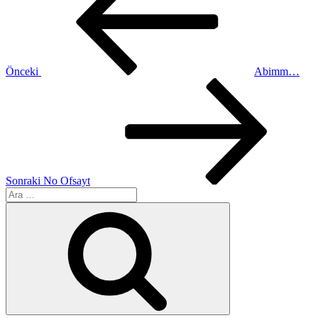
Önceki
Abimm…
Sonraki
Yazı
Sonraki
No Ofsayt
Ara:
Ara