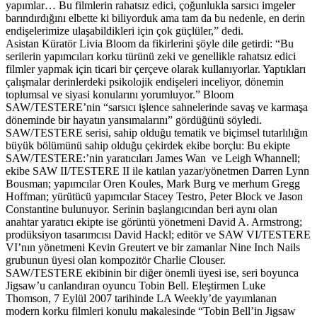
yapımlar… Bu filmlerin rahatsız edici, çoğunlukla sarsıcı imgeler
barındırdığını elbette ki biliyorduk ama tam da bu nedenle, en derin
endişelerimize ulaşabildikleri için çok güçlüler,” dedi.
Asistan Küratör Livia Bloom da fikirlerini şöyle dile getirdi: “Bu
serilerin yapımcıları korku türünü zeki ve genellikle rahatsız edici
filmler yapmak için ticari bir çerçeve olarak kullanıyorlar. Yaptıkları
çalışmalar derinlerdeki psikolojik endişeleri inceliyor, dönemin
toplumsal ve siyasi konularını yorumluyor.” Bloom
SAW/TESTERE’nin “sarsıcı işlence sahnelerinde savaş ve karmaşa
döneminde bir hayatın yansımalarını” gördüğünü söyledi.
SAW/TESTERE serisi, sahip olduğu tematik ve biçimsel tutarlılığın
büyük bölümünü sahip olduğu çekirdek ekibe borçlu: Bu ekipte
SAW/TESTERE:’nin yaratıcıları James Wan ve Leigh Whannell;
ekibe SAW II/TESTERE II ile katılan yazar/yönetmen Darren Lynn
Bousman; yapımcılar Oren Koules, Mark Burg ve merhum Gregg
Hoffman; yürütücü yapımcılar Stacey Testro, Peter Block ve Jason
Constantine bulunuyor. Serinin başlangıcından beri aynı olan
anahtar yaratıcı ekipte ise görüntü yönetmeni David A. Armstrong;
prodüksiyon tasarımcısı David Hackl; editör ve SAW VI/TESTERE
VI’nın yönetmeni Kevin Greutert ve bir zamanlar Nine Inch Nails
grubunun üyesi olan kompozitör Charlie Clouser.
SAW/TESTERE ekibinin bir diğer önemli üyesi ise, seri boyunca
Jigsaw’u canlandıran oyuncu Tobin Bell. Eleştirmen Luke
Thomson, 7 Eylül 2007 tarihinde LA Weekly’de yayımlanan
modern korku filmleri konulu makalesinde “Tobin Bell’in Jigsaw