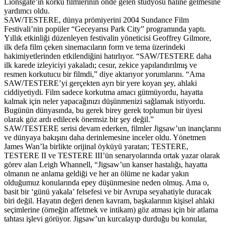
Lionsgate’in korku filmlerinin önde gelen stüdyosu haline gelmesine
yardımcı oldu.
SAW/TESTERE, dünya prömiyerini 2004 Sundance Film
Festivali’nin popüler “Geceyarısı Park City” programında yaptı.
Yıllık etkinliği düzenleyen festivalin yöneticisi Geoffrey Gilmore,
ilk defa film çeken sinemacıların form ve tema üzerindeki
hakimiyetlerinden etkilendiğini hatırlıyor. “SAW/TESTERE daha
ilk karede izleyiciyi yakaladı; cesur, zekice yapılandırılmış ve
resmen korkutucu bir filmdi,” diye aktarıyor yorumlarını. “Ama
SAW/TESTERE’yi gerçekten ayrı bir yere koyan şey, ahlaki
ciddiyetiydi. Film sadece korkutma amacı gütmüyordu, hayatta
kalmak için neler yapacağınızı düşünmenizi sağlamak istiyordu.
Bugünün dünyasında, bu gerek birey gerek toplumun bir üyesi
olarak göz ardı edilecek önemsiz bir şey değil.”
SAW/TESTERE serisi devam ederken, filmler Jigsaw’un inançlarını
ve dünyaya bakışını daha derinlemesine inceler oldu. Yönetmen
James Wan’la birlikte orijinal öyküyü yaratan; TESTERE,
TESTERE II ve TESTERE III’ün senaryolarında ortak yazar olarak
görev alan Leigh Whannell, “Jigsaw’un kanser hastalığı, hayatta
olmanın ne anlama geldiği ve her an ölüme ne kadar yakın
olduğumuz konularında epey düşünmesine neden olmuş. Ama o,
basit bir ‘günü yakala’ felsefesi ve bir Avrupa seyahatiyle duracak
biri değil. Hayatın değeri denen kavram, başkalarının kişisel ahlaki
seçimlerine (örneğin affetmek ve intikam) göz atması için bir atlama
tahtası işlevi görüyor. Jigsaw’un kurcalayıp durduğu bu konular,