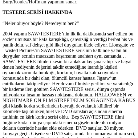
Burg/Koules/Hoffman yapımını sunar.
TESTERE SERİSİ HAKKINDA
“Neler oluyor böyle? Neredeyim ben?”
2004 yapımı SAW/TESTERE’nin ilk iki dakikasında sarf edilen bu
sözler umutsuz bir kafa karışıklığı, çaresizliğin verdiği berbat his ve
panik dolu, saf dehşet gibi ilkel duyguları ifade ediyor. Lionsgate ve
Twisted Pictures’ın SAW/TESTERE serisinin kalbinde yatan bu
duygular, serinin muazzam başarısının anahtarı aynı zamanda…
SAW/TESTERE filmleri kesin bir ahlak anlayışına sahip ve hayat
denen hediyenin değerini takdir etmediğine inandığı kişileri
oynamak zorunda bıraktığı, korkunç hayatta kalma oyunları
konusunda bir dahi olan, ölümcül kanser hastası Jigsaw’un
entrikalarını takip ediyor.
Her devam filmiyle gerilimi ve yaratıcılığı
bir kademe ileri götüren SAW/TESTERE serisi, dünya çapında
milyonlarca insanın hassas noktasına dokundu. HALLOWEEN ve
NIGHTMARE ON ELM STREET/ELM SOKAĞI’NDA KÂBUS
gibi klasik korku serilerinden bayrağı devralarak kültürel bir
kilometre taşı olurken,bilet ve DVD satışları açısından sinema
tarihinin en kârlı korku serisi oldu. Beş SAW/TESTERE filmi
bugüne kadar dünya çapındaki sinema gişelerinde 665 milyon
doların üzerinde hasılat elde ederken, DVD satışları 28 milyon
kopyayı geçti. Gişede ve DVD satışlarında bir numaraya oturan seri,