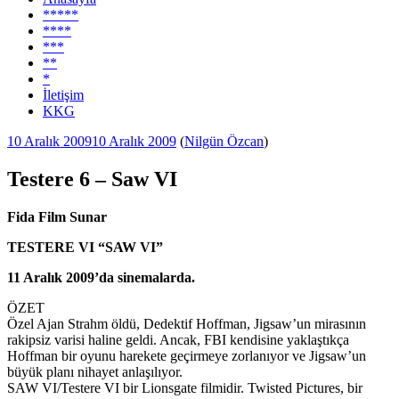
*****
****
***
**
*
İletişim
KKG
Yayım
10 Aralık 2009
10 Aralık 2009
(
Nilgün Özcan
)
tarihi
Testere 6 – Saw VI
Fida Film Sunar
TESTERE VI “SAW VI”
11 Aralık 2009’da sinemalarda.
ÖZET
Özel Ajan Strahm öldü, Dedektif Hoffman, Jigsaw’un mirasının
rakipsiz varisi haline geldi. Ancak, FBI kendisine yaklaştıkça
Hoffman bir oyunu harekete geçirmeye zorlanıyor ve Jigsaw’un
büyük planı nihayet anlaşılıyor.
SAW VI/Testere VI bir Lionsgate filmidir. Twisted Pictures, bir