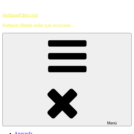
İçeriğe
geç
HaftanınFilmi.com
Haftanın filmini sizler için seçiyoruz…
Menü
Anasayfa