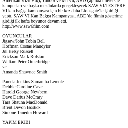
Amerikan Kızıl Haçı, Yahoo! ve MTVu, ABD çapında üniversite
kampusları ve başka mekânlarda gerçekleşecek SAW VI/TESTERE
VI kan bağışı kampanyası için bir kez daha Lionsgate’le işbirliği
yaptı. SAW VI Kan Bağışı Kampanyası, ABD’de filmin gösterime
girdiği ilk hafta boyunca devam etti.
http://www.saw6film.com
OYUNCULAR
Jigsaw/John Tobin Bell
Hoffman Costas Mandylor
Jill Betsy Russell
Erickson Mark Rolston
William Peter Outerbridge
ve
Amanda Shawnee Smith
Pamela Jenkins Samantha Lemole
Debbie Caroline Cave
Harold George Newbern
Dave Darius McCrary
Tara Shauna MacDonald
Brent Devon Bostick
Simone Tanedra Howard
YAPIM EKİBİ