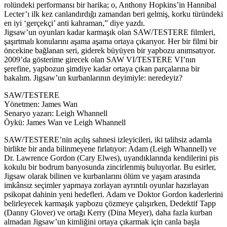
rolündeki performansı bir harika; o, Anthony Hopkins’in Hannibal
Lecter’ı ilk kez canlandırdığı zamandan beri gelmiş, korku türündeki
en iyi ‘gerçekçi’ anti kahraman,” diye yazdı.
Jigsaw’un oyunları kadar karmaşık olan SAW/TESTERE filmleri,
şaşırtmalı konularını aşama aşama ortaya çıkarıyor. Her bir filmi bir
öncekine bağlanan seri, giderek büyüyen bir yapbozu anımsatıyor.
2009’da gösterime girecek olan SAW VI/TESTERE VI’nın
şerefine, yapbozun şimdiye kadar ortaya çıkan parçalarına bir
bakalım. Jigsaw’un kurbanlarının deyimiyle: neredeyiz?
SAW/TESTERE
Yönetmen: James Wan
Senaryo yazarı: Leigh Whannell
Öykü: James Wan ve Leigh Whannell
SAW/TESTERE’nin açılış sahnesi izleyicileri, iki talihsiz adamla
birlikte bir anda bilinmeyene fırlatıyor: Adam (Leigh Whannell) ve
Dr. Lawrence Gordon (Cary Elwes), uyandıklarında kendilerini pis
kokulu bir bodrum banyosunda zincirlenmiş buluyorlar. Bu esirler,
Jigsaw olarak bilinen ve kurbanlarını ölüm ve yaşam arasında
imkânsız seçimler yapmaya zorlayan ayrıntılı oyunlar hazırlayan
psikopat dahinin yeni hedefleri. Adam ve Doktor Gordon kaderlerini
belirleyecek karmaşık yapbozu çözmeye çalışırken, Dedektif Tapp
(Danny Glover) ve ortağı Kerry (Dina Meyer), daha fazla kurban
almadan Jigsaw’un kimliğini ortaya çıkarmak için canla başla