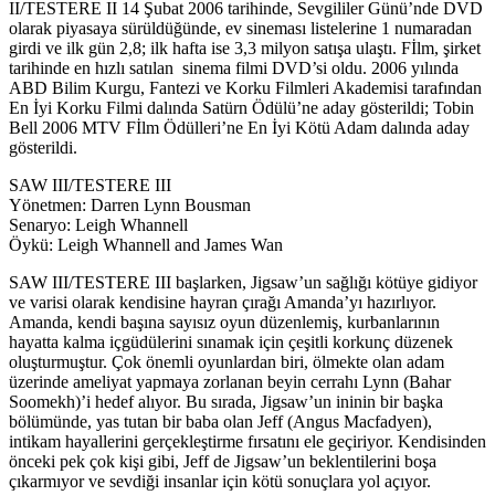
II/TESTERE II 14 Şubat 2006 tarihinde, Sevgililer Günü’nde DVD
olarak piyasaya sürüldüğünde, ev sineması listelerine 1 numaradan
girdi ve ilk gün 2,8; ilk hafta ise 3,3 milyon satışa ulaştı. Fİlm, şirket
tarihinde en hızlı satılan sinema filmi DVD’si oldu. 2006 yılında
ABD Bilim Kurgu, Fantezi ve Korku Filmleri Akademisi tarafından
En İyi Korku Filmi dalında Satürn Ödülü’ne aday gösterildi; Tobin
Bell 2006 MTV Fİlm Ödülleri’ne En İyi Kötü Adam dalında aday
gösterildi.
SAW III/TESTERE III
Yönetmen: Darren Lynn Bousman
Senaryo: Leigh Whannell
Öykü: Leigh Whannell and James Wan
SAW III/TESTERE III başlarken, Jigsaw’un sağlığı kötüye gidiyor
ve varisi olarak kendisine hayran çırağı Amanda’yı hazırlıyor.
Amanda, kendi başına sayısız oyun düzenlemiş, kurbanlarının
hayatta kalma içgüdülerini sınamak için çeşitli korkunç düzenek
oluşturmuştur. Çok önemli oyunlardan biri, ölmekte olan adam
üzerinde ameliyat yapmaya zorlanan beyin cerrahı Lynn (Bahar
Soomekh)’i hedef alıyor. Bu sırada, Jigsaw’un ininin bir başka
bölümünde, yas tutan bir baba olan Jeff (Angus Macfadyen),
intikam hayallerini gerçekleştirme fırsatını ele geçiriyor. Kendisinden
önceki pek çok kişi gibi, Jeff de Jigsaw’un beklentilerini boşa
çıkarmıyor ve sevdiği insanlar için kötü sonuçlara yol açıyor.