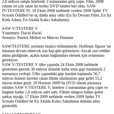
2,6 milyon satışla listelerde 2 numaradan giriş yaptı. Film, 2008
yılının en çok satan iki korku DVD’sinden biri oldu. SAW
IV/TESTERE IV, 18 Ekim 2008 tarihinde verilen 2008 Spike TV
Scream Ödülleri’ne üç dalda aday oldu (En İyi Devam Filmi, En İyi
Kötü Adam, En Akılda Kalıcı Sakatlama).
SAW V/TESTERE V
Yönetmen: David Hackl
Senaryo: Patrick Melton ve Marcus Dunstan
SAW/TESTERE serisinin beşinci bölümünede, Hoffman Jigsaw’un
mirasını devam ettirecek son kişi gibi görünüyor. Ancak sırrı tehlike
altına girdiğinde, açıkta kalan bağlantıları elemek için avlanması
gerekiyor.
SAW V/TESTERE V ülke çapında 24 Ekim 2008 tarihinde
gösterime girerek 30 milyon dolarlık hafta sonu gişe hasılatıyla 2
numaraya yerleşti. Ülke çapındaki gişe hasılatı toplamda 56,7
milyon doların üzerine çıkan filmin uluslararası gişe geliri 55,2
miyon doları geçti. 20 Haziran 2009’da DVD olarak piyasaya
sürülen SAW V/TESTERE V, listelere 2 numaradan giriş yaptı ve
bugüne kadar 1,6 milyon adet sattı. Filmin simgesi haline gelen
sarkaç tuzağı, 17 Ekim 2009 tarihinde verilen 2009 Spike TV
Scream Ödülleri’ne En Akılda Kalıcı Sakatlama dalında aday
gösterildi.