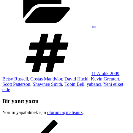
**
Etiketler
11 Aralık 2009
,
Betsy Russell
,
Costas Mandylor
,
David Hackl
,
Kevin Greutert
,
Scott Patterson
,
Shawnee Smith
,
Tobin Bell
,
yabancı
,
Yeni etiket
ekle
Bir yanıt yazın
Yorum yapabilmek için
oturum açmalısınız
.
Yazı
Önceki
Yazı
gezinmesi