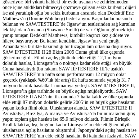
gösteriyor: biri yıkıntı haldeki bir evde uyanan ve zehirlenmeden
önce içine atıldıkları bilmeceyi çözmeye çalışan sekiz kurbanı; diğeri
ise asi yaratılışlı oğlu bu sekiz kurbanın arasında olan Dedektif Eric
Matthews’u (Donnie Wahlberg) hedef alıyor. Kaçırılanlar arasında
bulunan ve SAW/TESTERE’de Jigsaw’un testlerinden sağ kurtulan
tek kişi olan Amanda (Shawnee Smith) de var. Oğlunu görmek için
yanıp tutuşan Dedektif Matthews, kimbilir kaçıncı kez şiddete ve
hileye başvuruyor. Bu karar, kendisini Jigsaw’un yeni çırağı
Amanda’yla birlikte hazırladığı bir tuzağın tam ortasına düşürüyor.
SAW II/TESTERE II 28 Ekim 2005 Cuma günü ülke çapında
gösterime girdi. Filmin açılış gününde elde ettiği 12,1 milyon
dolarlık hasılat, Lionsgate’in o noktaya kadar elde ettiği en büyük
Cuma hasılatıydı (bu rakam, SAW III/TESTERE III’le aşıldı).
SAW/TESTERE’nin hafta sonu performansını 12 milyon dolar
geçerek (yaklaşık %60’lık bir artış) ilk hafta sonunda yaptığı 31,7
milyon dolarlık hasılatla 1 numaraya yerleşti. SAW II/TESTERE II,
Lionsgate’in gişe tarihinde en büyük açılışı müjdeliyordu. SAW
II/TESTERE II ABD’nin ilk onunda 7 hafta kaldı ve ülke çapında
elde ettiği 87 milyon dolarlık gelirle 2005’in en büyük gişe hasılatını
yapan korku filmi oldu. Uluslararası alanda, SAW II/TESTERE II
Avustralya, Brezilya, Almanya ve Avusturya’da bir numaradan giriş
yaptı; toplam gişe hasılatı ise 65,9 milyon dolardı. Filmin Birleşik
Krallık’taki açılışı, bugüne kadar Lionsgate’in elde ettiği en büyük
uluslararası açılış hasılatını oluşturduİ; Japonya’daki açılış hasılatı ise
SAW/TESTERE’nin elde ettiği hasılatın iki katından fazlaydı. SAW