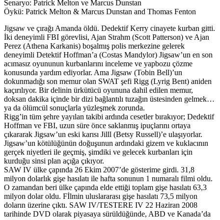
Senaryo: Patrick Melton ve Marcus Dunstan
Öykü: Patrick Melton & Marcus Dunstan and Thomas Fenton
Jigsaw ve çırağı Amanda öldü. Dedektif Kerry cinayete kurban gitti.
İki deneyimli FBI görevlisi, Ajan Strahm (Scott Patterson) ve Ajan
Perez (Athena Karkanis) boşalmış polis merkezine gelerek
deneyimli Detektif Hoffman’a (Costas Mandylor) Jigsaw’un en son
acımasız oyununun kurbanlarını inceleme ve yapbozu çözme
konusunda yardım ediyorlar. Ama Jigsaw (Tobin Bell)’un
dokunmadığı son memur olan SWAT şefi Rigg (Lyrig Bent) aniden
kaçırılıyor. Bir delinin ürkütücü oyununa dahil edilen memur,
doksan dakika içinde bir dizi bağlantılı tuzağın üstesinden gelmek…
ya da ölümcül sonuçlarla yüzleşmek zorunda.
Rigg’in tüm şehre yayılan takibi ardında cesetler bırakıyor; Dedektif
Hoffman ve FBI, uzun süre önce saklanmış ipuçlarını ortaya
çıkararak Jigsaw’un eski karısı Jilll (Betsy Russell)’e ulaşıyorlar.
Jigsaw’un kötülüğünün doğuşunun ardındaki gizem ve kuklacının
gerçek niyetleri ile geçmiş, şimdiki ve gelecek kurbanları için
kurduğu sinsi plan açığa çıkıyor.
SAW IV ülke çapında 26 Ekim 2007’de gösterime girdi. 31,8
milyon dolarlık gişe hasılatı ile hafta sonunun 1 numaralı filmi oldu.
O zamandan beri ülke çapında elde ettiği toplam gişe hasılatı 63,3
milyon dolar oldu. Fİlmin uluslararası gişe hasılatı 73,5 milyon
doların üzerine çıktı. SAW IV/TESTERE IV 22 Haziran 2008
tarihinde DVD olarak piyasaya sürüldüğünde, ABD ve Kanada’da