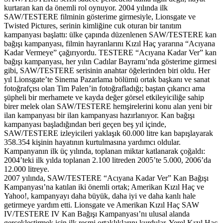
kurtaran kan da önemli rol oynuyor. 2004 yılında ilk
SAW/TESTERE filminin gösterime girmesiyle, Lionsgate ve
Twisted Pictures, serinin kimliğine cuk oturan bir tanıtım
kampanyası başlattı: ülke çapında düzenlenen SAW/TESTERE kan
bağışı kampanyası, filmin hayranlarını Kızıl Haç yararına “Acıyana
Kadar Vermeye” çağırıyordu. TESTERE “Acıyana Kadar Ver” kan
bağışı kampanyası, her yılın Cadılar Bayramı’nda gösterime girmesi
gibi, SAW/TESTERE serisinin anahtar öğelerinden biri oldu. Her
yıl Lionsgate’te Sinema Pazarlama bölümü ortak başkanı ve sanat
fotoğrafçısı olan Tim Palen’in fotoğrafladığı; baştan çıkarıcı ama
şüpheli bir merhamete ve kayda değer görsel etkileyiciliğe sahip
birer melek olan SAW/TESTERE hemşirelerini konu alan yeni bir
ilan kampanyası bir ilan kampanyası hazırlanıyor. Kan bağışı
kampanyası başladığından beri geçen beş yıl içinde,
SAW/TESTERE izleyicileri yaklaşık 60.000 litre kan bapışlayarak
358.354 kişinin hayatının kurtulmasına yardımcı oldular.
Kampanyanın ilk üç yılında, toplanan miktar katlanarak çoğaldı:
2004’teki ilk yılda toplanan 2.100 litreden 2005’te 5.000, 2006’da
12.000 litreye.
2007 yılında, SAW/TESTERE “Acıyana Kadar Ver” Kan Bağışı
Kampanyası’na katılan iki önemli ortak; Amerikan Kızıl Haç ve
Yahoo!, kampanyayı daha büyük, daha iyi ve daha kanlı hale
getirmeye yardım etti. Lionsgate ve Amerikan Kızıl Haç SAW
IV/TESTERE IV Kan Bağışı Kampanyası’nı ulusal alanda
gerçekleştirmek için ilk resmi ortaklıklarını kurdular. Yerel Kızıl Haç