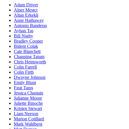
Adam Driver
Alper Mestçi
Altan Erkekli
Anne Hathaway
Antonio Banderas
Ayhan Taş
Bill Nighy
Bradley Cooper
Bülent Çolak
Cate Blanchett
Channing Tatum
Chris Hemsworth
Colin Farrell
Colin Firth
Dwayne Johnson
Emily Blunt
Fırat Tanış
Jessica Chastain
Julianne Moore
Juliette Binoche
Kristen Stewart
Liam Neeson
Marion Cotillard
Mark Wahlberg