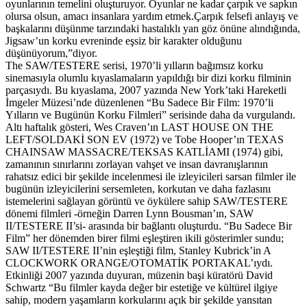
oyunlarının temelini oluşturuyor. Oyunlar ne kadar çarpık ve sapkın
olursa olsun, amacı insanlara yardım etmek.Çarpık felsefi anlayış ve
başkalarını düşünme tarzındaki hastalıklı yan göz önüne alındığında,
Jigsaw’un korku evreninde eşsiz bir karakter olduğunu
düşünüyorum,”diyor.
The SAW/TESTERE serisi, 1970’li yılların bağımsız korku
sinemasıyla olumlu kıyaslamaların yapıldığı bir dizi korku filminin
parçasıydı. Bu kıyaslama, 2007 yazında New York’taki Hareketli
İmgeler Müzesi’nde düzenlenen “Bu Sadece Bir Film: 1970’li
Yılların ve Bugünün Korku Filmleri” serisinde daha da vurgulandı.
Altı haftalık gösteri, Wes Craven’ın LAST HOUSE ON THE
LEFT/SOLDAKİ SON EV (1972) ve Tobe Hooper’ın TEXAS
CHAINSAW MASSACRE/TEKSAS KATLİAMI (1974) gibi,
zamanının sınırlarını zorlayan vahşet ve insan davranışlarının
rahatsız edici bir şekilde incelenmesi ile izleyicileri sarsan filmler ile
bugünün izleyicilerini sersemleten, korkutan ve daha fazlasını
istemelerini sağlayan görüntü ve öykülere sahip SAW/TESTERE
dönemi filmleri -örneğin Darren Lynn Bousman’ın, SAW
II/TESTERE II’si- arasında bir bağlantı oluşturdu. “Bu Sadece Bir
Film” her dönemden birer filmi eşleştiren ikili gösterimler sundu;
SAW II/TESTERE II’nin eşleştiği film, Stanley Kubrick’in A
CLOCKWORK ORANGE/OTOMATİK PORTAKAL’ıydı.
Etkinliği 2007 yazında duyuran, müzenin başi küratörü David
Schwartz “Bu filmler kayda değer bir estetiğe ve kültürel ilgiye
sahip, modern yaşamların korkularını açık bir şekilde yansıtan