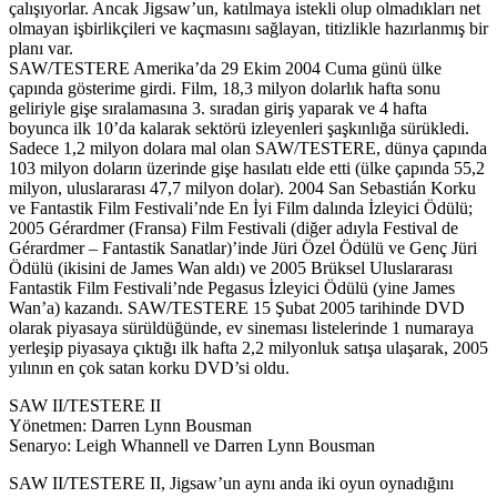
çalışıyorlar. Ancak Jigsaw’un, katılmaya istekli olup olmadıkları net
olmayan işbirlikçileri ve kaçmasını sağlayan, titizlikle hazırlanmış bir
planı var.
SAW/TESTERE Amerika’da 29 Ekim 2004 Cuma günü ülke
çapında gösterime girdi. Film, 18,3 milyon dolarlık hafta sonu
geliriyle gişe sıralamasına 3. sıradan giriş yaparak ve 4 hafta
boyunca ilk 10’da kalarak sektörü izleyenleri şaşkınlığa sürükledi.
Sadece 1,2 milyon dolara mal olan SAW/TESTERE, dünya çapında
103 milyon doların üzerinde gişe hasılatı elde etti (ülke çapında 55,2
milyon, uluslararası 47,7 milyon dolar). 2004 San Sebastián Korku
ve Fantastik Film Festivali’nde En İyi Film dalında İzleyici Ödülü;
2005 Gérardmer (Fransa) Film Festivali (diğer adıyla Festival de
Gérardmer – Fantastik Sanatlar)’inde Jüri Özel Ödülü ve Genç Jüri
Ödülü (ikisini de James Wan aldı) ve 2005 Brüksel Uluslararası
Fantastik Film Festivali’nde Pegasus İzleyici Ödülü (yine James
Wan’a) kazandı. SAW/TESTERE 15 Şubat 2005 tarihinde DVD
olarak piyasaya sürüldüğünde, ev sineması listelerinde 1 numaraya
yerleşip piyasaya çıktığı ilk hafta 2,2 milyonluk satışa ulaşarak, 2005
yılının en çok satan korku DVD’si oldu.
SAW II/TESTERE II
Yönetmen: Darren Lynn Bousman
Senaryo: Leigh Whannell ve Darren Lynn Bousman
SAW II/TESTERE II, Jigsaw’un aynı anda iki oyun oynadığını