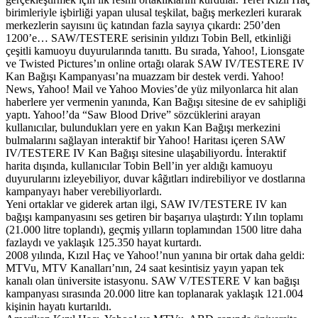
birimleriyle işbirliği yapan ulusal teşkilat, bağış merkezleri kurarak
merkezlerin sayısını üç katından fazla sayıya çıkardı: 250’den
1200’e… SAW/TESTERE serisinin yıldızı Tobin Bell, etkinliği
çeşitli kamuoyu duyurularında tanıttı. Bu sırada, Yahoo!, Lionsgate
ve Twisted Pictures’ın online ortağı olarak SAW IV/TESTERE IV
Kan Bağışı Kampanyası’na muazzam bir destek verdi. Yahoo!
News, Yahoo! Mail ve Yahoo Movies’de yüz milyonlarca hit alan
haberlere yer vermenin yanında, Kan Bağışı sitesine de ev sahipliği
yaptı. Yahoo!’da “Saw Blood Drive” sözcüklerini arayan
kullanıcılar, bulundukları yere en yakın Kan Bağışı merkezini
bulmalarını sağlayan interaktif bir Yahoo! Haritası içeren SAW
IV/TESTERE IV Kan Bağışı sitesine ulaşabiliyordu. İnteraktif
harita dışında, kullanıcılar Tobin Bell’in yer aldığı kamuoyu
duyurularını izleyebiliyor, duvar kâğıtları indirebiliyor ve dostlarına
kampanyayı haber verebiliyorlardı.
Yeni ortaklar ve giderek artan ilgi, SAW IV/TESTERE IV kan
bağışı kampanyasını ses getiren bir başarıya ulaştırdı: Yılın toplamı
(21.000 litre toplandı), geçmiş yılların toplamından 1500 litre daha
fazlaydı ve yaklaşık 125.350 hayat kurtardı.
2008 yılında, Kızıl Haç ve Yahoo!’nun yanına bir ortak daha geldi:
MTVu, MTV Kanalları’nın, 24 saat kesintisiz yayın yapan tek
kanalı olan üniversite istasyonu. SAW V/TESTERE V kan bağışı
kampanyası sırasında 20.000 litre kan toplanarak yaklaşık 121.004
kişinin hayatı kurtarıldı.