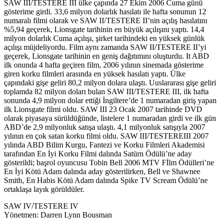
SAW III/TESTERE III ülke çapında 27 Ekim 2006 Cuma günü
gösterime girdi. 33,6 milyon dolarlık hasılatı ile hafta sonunun 12
numaralı filmi olarak ve SAW II/TESTERE II’nin açılış hasılatını
%5,94 geçerek, Lionsgate tarihinin en büyük açılışını yaptı. 14,4
milyon dolarlık Cuma açılışı, şirket tarihindeki en yüksek günlük
açılışı müjdeliyordu. Film aynı zamanda SAW II/TESTERE II’yi
geçerek, Lionsgate tarihinin en geniş dağıtımını oluşturdu. It ABD
ilk onunda 4 hafta geçiren film, 2006 yılının sinemada gösterime
giren korku filmleri arasında en yüksek hasılatı yaptı. Ülke
çapındaki gişe geliri 80,2 milyon dolara ulaştı. Uuslararası gişe geliri
toplamda 82 milyon doları bulan SAW III/TESTERE III, ilk hafta
sonunda 4,9 milyon dolar ettiği İngiltere’de 1 numaradan giriş yapan
ilk Lionsgate filmi oldu. SAW III 23 Ocak 2007 tarihinde DVD
olarak piyasaya sürüldüğünde, listelere 1 numaradan girdi ve ilk gün
ABD’de 2,9 milyonluk satışa ulaştı. 4,1 milyonluk satışıyla 2007
yılının en çok satan korku filmi oldu. SAW III/TESTEREIII 2007
yılında ABD Bilim Kurgu, Fantezi ve Korku Filmleri Akademisi
tarafından En İyi Korku Filmi dalında Satürn Ödülü’ne aday
gösterildi; başrol oyuncusu Tobin Bell 2006 MTV Fİlm Ödülleri’ne
En İyi Kötü Adam dalında aday gösterilirken, Bell ve Shawnee
Smith, En Habis Kötü Adam dalında Spike TV Scream Ödülü’ne
ortaklaşa layık görüldüler.
SAW IV/TESTERE IV
Yönetmen: Darren Lynn Bousman