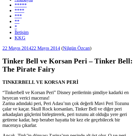
*****
****
***
**
*
İletişim
KKG
Yayım
22 Mayıs 2014
22 Mayıs 2014
(
Nilgün Özcan
)
tarihi
Tinker Bell ve Korsan Peri – Tinker Bell:
The Pirate Fairy
TINKERBELL VE KORSAN PERİ
“Tinkerbell ve Korsan Peri” Disney perilerinin şimdiye kadarki en
heyecan verici macerası!
Zarina adındaki peri, Peri Adası’nın çok değerli Mavi Peri Tozunu
çalar ve kaçar. Skull Rock korsanları, Tinker Bell ve diğer peri
arkadaşları güçlerini birleştirerek, peri tozunu ait olduğu yere geri
getirene kadar, hep beraber hayatta bir kez ele geçebilecek bir
maceraya çıkarlar.
Ancak, Tink’in dünyası Zarina’nın peşinde alt üst olur. O ve peri