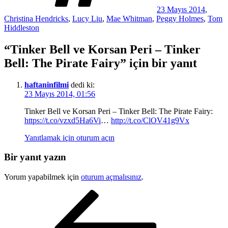
23 Mayıs 2014
,
Christina Hendricks
,
Lucy Liu
,
Mae Whitman
,
Peggy Holmes
,
Tom
Hiddleston
“Tinker Bell ve Korsan Peri – Tinker
Bell: The Pirate Fairy” için bir yanıt
haftaninfilmi
dedi ki:
23 Mayıs 2014, 01:56
Tinker Bell ve Korsan Peri – Tinker Bell: The Pirate Fairy:
https://t.co/vzxd5Ha6Vi
…
http://t.co/ClOV41g9Vx
Yanıtlamak için oturum açın
Bir yanıt yazın
Yorum yapabilmek için
oturum açmalısınız
.
Yazı
Önceki
Yazı
gezinmesi